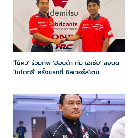
'ไม้คิว' ร่วมทัพ 'ฮอนด้า ทีม เอเชีย' ลงบิด
'โมโตทรี' ครั้งแรกที่ ซิลเวอร์สโตน