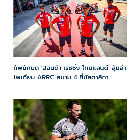
ทัพนักบิด 'ฮอนด้า เรซซิ่ง ไทยแลนด์' ลุ้นล่า
โพเดียม ARRC สนาม 4 ที่มัลดาลิกา