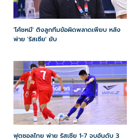
'โค้ชหมี' ติงลูกทีมข้อผิดพลาดเพียบ หลัง
พ่าย 'รัสเซีย' ยับ
ฟุตซอลไทย พ่าย รัสเซีย 1-7 จบอันดับ 3