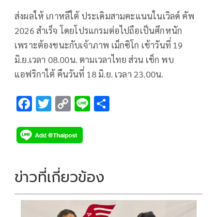
ส่งผลให้ เกาหลีใต้ ประเดิมสามคะแนนในเวิลด์ คัพ
2026 สำเร็จ โดยโปรแกรมต่อไปถือเป็นศึกหนัก
เพราะต้องชนะกับเจ้าภาพ เม็กซิโก เช้าวันที่ 19
มิ.ย.เวลา 08.00น. ตามเวลาไทย ส่วน เช็ก พบ
แอฟริกาใต้ คืนวันที่ 18 มิ.ย. เวลา 23.00น.
F
T
C
Li
S
ac
wi
o
n
h
e
tt
p
e
ar
b
er
y
e
o
Li
ข่าวที่เกี่ยวข้อง
o
n
k
k