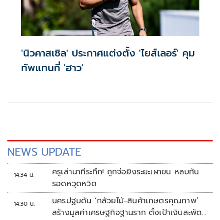
'นิวคาสเซิล' ประกาศแต่งตั้ง 'ไยส์เลอร์' คุม
ทัพแทนที่ 'ฮาว'
NEWS UPDATE
ครูเล่านาทีระทึก! ถูกจ่อยิงระยะเผาขน หลบทัน
14:34 น.
รอดหวุดหวิด
นครปฐมดัน ‘กล้วยไม้-สินค้าเกษตรคุณภาพ’
14:30 น.
สร้างมูลค่าเศรษฐกิจฐานราก ตั้งเป้าเงินสะพัด