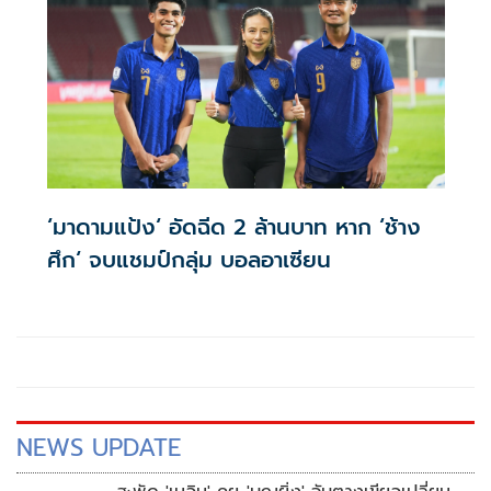
‘มาดามแป้ง‘ อัดฉีด 2 ล้านบาท หาก ‘ช้าง
ศึก‘ จบแชมป์กลุ่ม บอลอาเซียน
NEWS UPDATE