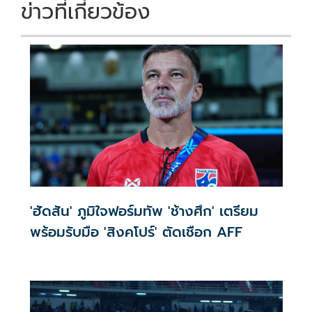
ข่าวที่เกี่ยวข้อง
'ฮัดสัน' ภูมิใจฟอร์มทัพ 'ช้างศึก' เตรียม
พร้อมรับมือ 'สิงคโปร์' ตัดเชือก AFF