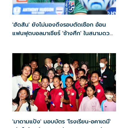
'ฮัดสัน' ยังไม่มองถึงรอบตัดเชือก อ้อน
แฟนฟุตบอลมาเชียร์ 'ช้างศึก' ในสนามดวล
'เมียนมา'
'มาดามแป้ง' มอบบัตร 'โรงเรียน-อคาเดมี'