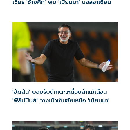
เชียร์ 'ช้างศึก' พบ 'เมียนมา' บอลอาเซียน
'ฮัดสัน' ยอมรับนักเตะเหนื่อยล้าแม้เฉือน
'ฟิลิปปินส์' วางเป้าเก็บชัยเหนือ 'เมียนมา'