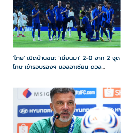
'ไทย' เปิดบ้านชนะ 'เมียนมา' 2-0 จาก 2 จุด
โทษ เข้ารอบรองฯ บอลอาเซียน ดวล
'สิงคโปร์'