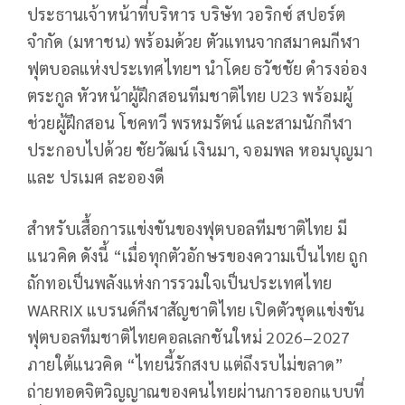
ประธานเจ้าหน้าที่บริหาร บริษัท วอริกซ์ สปอร์ต
จำกัด (มหาชน) พร้อมด้วย ตัวแทนจากสมาคมกีฬา
ฟุตบอลแห่งประเทศไทยฯ นำโดย ธวัชชัย ดำรงอ่อง
ตระกูล หัวหน้าผู้ฝึกสอนทีมชาติไทย U23 พร้อมผู้
ช่วยผู้ฝึกสอน โชคทวี พรหมรัตน์ และสามนักกีฬา
ประกอบไปด้วย ชัยวัฒน์ เงินมา, จอมพล หอมบุญมา
และ ปรเมศ ละอองดี
สำหรับเสื้อการแข่งขันของฟุตบอลทีมชาติไทย มี
แนวคิด ดังนี้ “เมื่อทุกตัวอักษรของความเป็นไทย ถูก
ถักทอเป็นพลังแห่งการรวมใจเป็นประเทศไทย
WARRIX แบรนด์กีฬาสัญชาติไทย เปิดตัวชุดแข่งขัน
ฟุตบอลทีมชาติไทยคอลเลกชันใหม่ 2026–2027
ภายใต้แนวคิด “ไทยนี้รักสงบ แต่ถึงรบไม่ขลาด”
ถ่ายทอดจิตวิญญาณของคนไทยผ่านการออกแบบที่