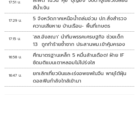
สะพัด 'เนวิน' คุย 'บุญยิ่ง' จับตางูเขียวเปลี่ยน
17:51 น.
สีน้ำเงิน
5 จังหวัดภาคเหนือน้ำถล่มอ่วม ปภ.สั่งสำรวจ
17:29 น.
ความเสียหาย บ้านเรือน- พื้นที่เกษตร
'สส.อังสณา' นำทีมพรรคเศรษฐกิจ ช่วยเด็ก
17:15 น.
13 ถูกทำร้ายซ้ำซาก ประสานพม.เข้าคุ้มครอง
ศึกมาตรฐานเหล็ก 5 หมื่นล้านเดือด! ฝ่าย IF
16:58 น.
ซัดมติแบนเตาหลอมไม่โปร่งใส
ยกเลิกเที่ยวบินและเร่งอพยพในจีน พายุไต้ฝุ่น
16:47 น.
ดอลฟินกำลังใกล้เข้ามา