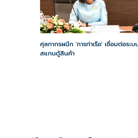
ศุลกากรผนึก 'การท่าเรือ' เชื่อมต่อระบ
สแกนตู้สินค้า