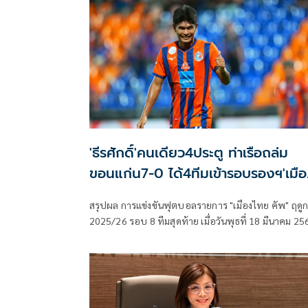
'ธีรศักดิ์'คนเดียว4ประตู ท่าเรือถล่ม
ขอนแก่น7-0 ได้4ทีมเข้ารอบรองฯ'เมื
ไทย คัพ'
สรุปผล การแข่งขันฟุตบอลรายการ "เมืองไทย คัพ" ฤดู
2025/26 รอบ 8 ทีมสุดท้าย เมื่อวันพุธที่ 18 มีนาคม 25