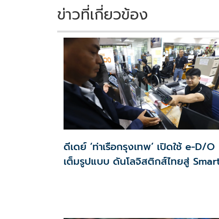
k
k
ข่าวที่เกี่ยวข้อง
ดีเดย์ ‘ท่าเรือกรุงเทพ’ เปิดใช้ e-D/O
เต็มรูปแบบ ดันโลจิสติกส์ไทยสู่ Smar
Port ไร้กระดาษ