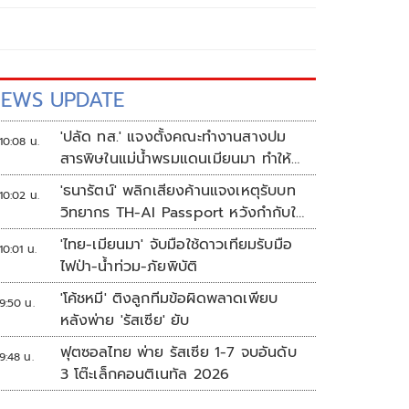
EWS UPDATE
'ปลัด ทส.' แจงตั้งคณะทำงานสางปม
10:08 น.
สารพิษในแม่น้ำพรมแดนเมียนมา ทำให้
แก้ปัญหารวดเร็ว
'ธนารัตน์' พลิกเสียงค้านแจงเหตุรับบท
10:02 น.
วิทยากร TH-AI Passport หวังกำกับใช้
งบเหมาะสม ชูจุดเด่นคนไทยได้ใช้ AI
'ไทย-เมียนมา' จับมือใช้ดาวเทียมรับมือ
10:01 น.
ระดับโปร ลดเหลื่อมล้ำทางเทคโนโลยี
ไฟป่า-น้ำท่วม-ภัยพิบัติ
เซฟงบไปกว่า900ล้าน เชื่อหากใช้เต็มที่
'โค้ชหมี' ติงลูกทีมข้อผิดพลาดเพียบ
เอกชนขาดทุนย่อยยับ
9:50 น.
หลังพ่าย 'รัสเซีย' ยับ
ฟุตซอลไทย พ่าย รัสเซีย 1-7 จบอันดับ
9:48 น.
3 โต๊ะเล็กคอนติเนทัล 2026