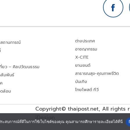
ต่างประเทศ
สถานการณ์
อาชญากรรม
้
X-CITE
ยานยนต์
เที่ยว – ศิลปวัฒนธรรม
สาธารณสุข-คุณภาพชีวิต
สัมพันธ์
บันเทิง
าค
ไทยโพสต์ ทีวี
วดล้อม
Copyright© thaipost.net, All rights 
iDesign
ประสบการณ์ที่ดีในการใช้เว็บไซต์ของคุณ คุณสามารถศึกษารายละเอียดได้ที่นี่