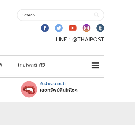
LINE : @THAIPOST
พ์
ไทยโพสต์ ทีวี
คันปากอยากเล่า
เลขทรัพย์สินให้โชค