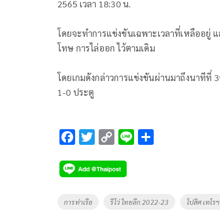
2565 เวลา 18:30 น.
โดยจะทําการแข่งขันเฉพาะเวลาที่เหลืออยู่ 
โทษ การไล่ออก ไว้ตามเดิม
โดยเกมดังกล่าวการแข่งขันผ่านมาถึงนาทีที่ 3
1-0 ประตู
F
T
C
Li
S
ac
wi
o
n
h
e
tt
p
e
ar
b
er
y
e
o
Li
Tags
การท่าเรือ
รีโว่ ไทยลีก 2022-23
โปสิศ เทโรฯ
o
n