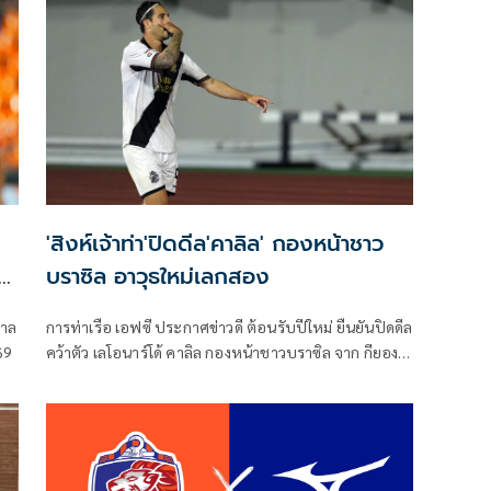
ฝึกสอน และ พาตริก กุสตาฟส์สัน นักกีฬา จากสโมสรบีจี
ปทุม ยูไนเต็ด, สระราวุฒิ ตรีพันธ์ หัวหน้าผู้ฝึกสอน และ พี
รดนย์ ฉ่ำรัศมี นักกีฬาจากสโมสร การท่าเรือ เอฟซี ร่วม
แถลงความพร้อมก่อนเกมในครั้งนี้
'สิงห์เจ้าท่า'ปิดดีล'คาลิล' กองหน้าชาว
อง
บราซิล อาวุธใหม่เลกสอง⁣
กาล
การท่าเรือ เอฟซี ประกาศข่าวดี ต้อนรับปีใหม่ ยืนยันปิดดีล
69
คว้าตัว เลโอนาร์โด้ คาลิล กองหน้าชาวบราซิล จาก กียอง
นัม สโมสรในศึกเคลีก 2 เกาหลีใต้ มาร่วมทัพ เพื่อสู้ศึกช่วง
เลกสอง ฤดูกาล 2025/26 อย่างเป็นทางการ ⁣