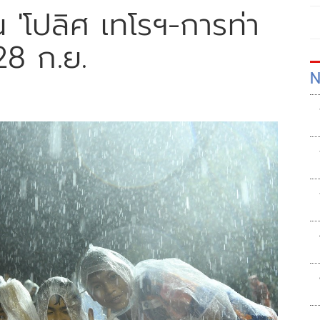
ฝน 'โปลิศ เทโรฯ-การท่า
 28 ก.ย.
N