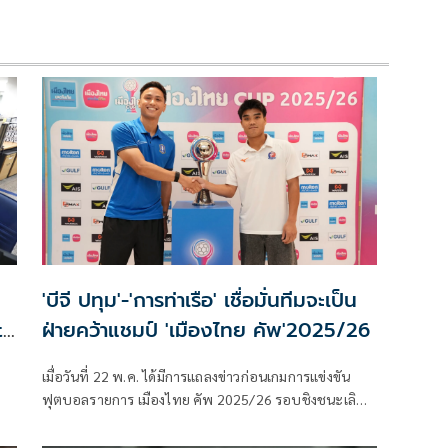
'บีจี ปทุม'-'การท่าเรือ' เชื่อมั่นทีมจะเป็น
t
ฝ่ายคว้าแชมป์ 'เมืองไทย คัพ'2025/26
เมื่อวันที่ 22 พ.ค. ได้มีการแถลงข่าวก่อนเกมการแข่งขัน
ฟุตบอลรายการ เมืองไทย คัพ 2025/26 รอบชิงชนะเลิศ
คู่ระหว่าง บีจี ปทุม ยูไนเต็ด พบ การท่าเรือ เอฟซี ภายใน
งานแถลงข่าวได้รับเกียรติจาก วลาดิเมียร์ วูโยวิช หัวหน้าผู้