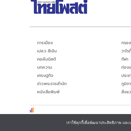
การเมือง
กรอง
เปลว สีเงิน
วาไรตี
คอลัมนิสต์
กีฬา
บทความ
ท่อง
เศรษฐกิจ
ประชา
ข่าวพระราชสำนัก
ภูมิภ
หนังสือพิมพ์
สิ่งแ
เราใช้คุกกี้เพื่อพัฒนาประสิทธิภาพ และ