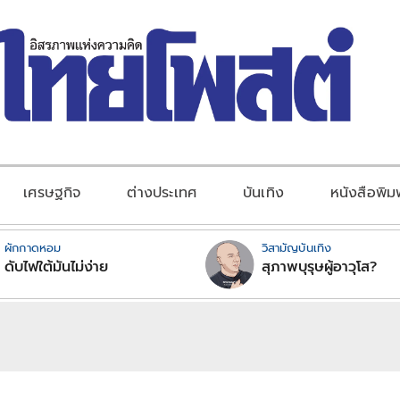
เศรษฐกิจ
ต่างประเทศ
บันเทิง
หนังสือพิม
ผักกาดหอม
วิสามัญบันเทิง
ดับไฟใต้มันไม่ง่าย
สุภาพบุรุษผู้อาวุโส?