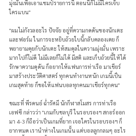
มุ่งมั่นเพื่อเอาแชมป์
รายการนี้ ตอนนี้ก็ไม่มีใครเจ็บ
ใครแบน"
"ผมไม่กังวลอะไร ปัจจัย อยู่ที่ความกดดันของนักเตะ
และฟอร์ม ในการจะหยิบถ้วยใบนี้กลั
บคลองเตย ก็
พยายามคุยกับนักเตะ ให้สมดุลในความมุ่งมั่น เพราะ
มากไปก็ไม่ดี ไม่มีเลยก็ไม่ได้ มีสติ และเก็บถ้วยนี้ให้ได้
รักษาความดุดัน ก็อยากให้แฟนการท่าเรือ มาเชียร์
มาสร้างประวัติศาสตร์ ทุกคนทำงานหนัก เกมนี้เป็น
เกมสุดท้าย ก็ขอให้แฟนบอลทุกคนมาเชียร์ทุ
กคน"
ขณะที่ พีรดนย์ ฉ่ำรัศมี นักกีฬาสโมสร การท่าเรือ
เอฟซี กล่าวว่า "เกมกับชลบุรี ในรอบรองฯ สกอร์ออก
มา 4-3 ก็ถือว่าเป็นเกมที่ยาก เจอใครในรอบรองฯ ก็
ยากหมด เรานำห่างในเกมนั้น แต่บอลลูกกลมๆ อะไร