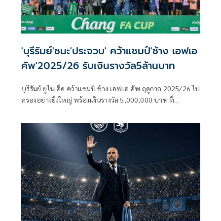
'บุรีรัมย์'ชนะ'ประจวบ' คว้าแชมป์'ช้าง เอฟเอ
คัพ'2025/26 รับเงินรางวัล5ล้านบาท
บุรีรัมย์ ยูไนเต็ด คว้าแชมป์ ช้าง เอฟเอ คัพ ฤดูกาล 2025/26 ไป
ครองอย่างยิ่งใหญ่ พร้อมเงินรางวัล 5,000,000 บาท ที่
ธรรมศาสตร์ สเตเดียม เมื่อวันที่ 31 พฤษภาคม 2569