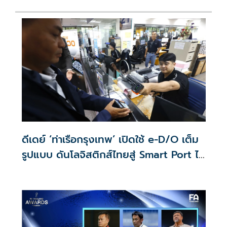
ดีเดย์ ‘ท่าเรือกรุงเทพ’ เปิดใช้ e-D/O เต็ม
รูปแบบ ดันโลจิสติกส์ไทยสู่ Smart Port ไร้
กระดาษ