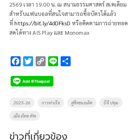
2569 เวลา 19.00 น. ณ สนามธรรมศาสตร์ สเตเดียม
สำหรับแฟนบอลที่สนใจสามารถซื้
อบัตรได้แล้ว
ที่
https://bit.ly/4dDFksD
หรือติดตามการถ่ายทอด
สดได้ทาง AIS Play และ Monomax
F
T
C
Li
S
ac
wi
o
n
h
e
tt
p
e
ar
b
er
y
e
o
Li
Tags
2025-26
การท่าเรือ
คู่ชิงชนะเลิศ
บีจี ปทุม
o
n
เมืองไทย คัพ
k
k
ข่าวที่เกี่ยวข้อง