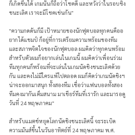
ก็เกิดขึ้นได้ เกมนั้นก็ถือว่าโชคดี และหวังว่าในรอบชิง
ชนะเลิศ เราจะมีโชคเช่นกัน"
"ความกดดันก็มี เป้าหมายของนักฟุตบอลทุกคนคื
ออ
ยากได้แชมป์ ก็อยู่ที่การเตรียมความพร้
อมของทีม
และสภาพจิตใจของนักฟุ
ตบอล ผมคิดว่าทุกคนพร้อม
สำหรับตัวผมก็อยากเล่นในเกมนี้ ผมคิดว่าเพื่อนร่วม
ทีมทุกคนก็
พร้อมที่จะเล่นในเกมนัดชิ
งชนะเลิศด้วย
กัน และคงไม่มีใครแพ้ไปตลอด ผมก็คิดว่าเกมนัดชิงฯ
น่าจะออกมาสนุก ทั้งสองทีม เชื่อว่าแฟนบอลทั้งสอง
ทีมคงมากั
นเต็มสนาม มาเชียร์ทีมที่เรารัก และมารอดู
วันที่ 24 พฤษภาคม"
สำหรับแมตช์หยุดโลกนัดชิงชนะเลิ
ศนี้ จะระเบิด
ความมันส์ขึ้นในวันอาทิ
ตย์ที่ 24 พฤษภาคม พ.ศ.