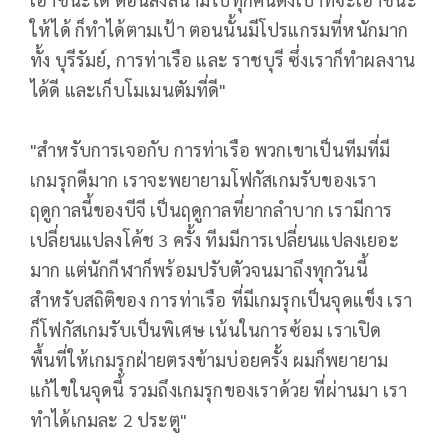
ให้ได้ ก็ทำได้ตามเป้า ตอนนั้นมีโปรแกรมที่หนักมาก
ทั้ง บุรีรัมย์, การท่าเรือ และ ราชบุรี ซึ่งเราก็ทำผลงาน
ได้ดี และเก็บโมเมนตัมที่ดี"
"สำหรับการเจอกับ การท่าเรือ พวกเขาเป็นทีมที่มี
เกมรุกดีมาก เราจะพยายามโฟกัสเกมรับของเรา
ฤดูกาลนี้ของบีจี เป็นฤดูกาลที่ยากลำบาก เรามีการ
เปลี่ยนแปลงโค้ช 3 ครั้ง ทีมมีการเปลี่ยนแปลงเยอะ
มาก แต่นักกีฬาก็พร้อมปรับตัวจนมาถึ
งทุกวันนี้
สำหรับสถิติของ การท่าเรือ ที่มีเกมรุกเป็นจุดแข็ง เรา
ก็โฟกัสเกมรับเป็นพิเศษ เน้นในการซ้อม เราเปิด
พื้นที่ให้เกมรุกฝ่
ายตรงข้ามบ่อยครั้ง ผมก็พยายาม
แก้ไขในจุดนี้ รวมถึงเกมรุกของเราด้วย ที่ผ่านมา เรา
ทำได้เกมละ 2 ประตู"