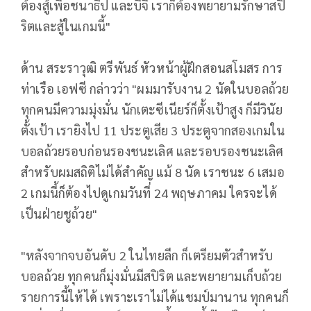
ต้องสู้เพื่อชนาธิป และบีจี เราก็ต้องพยายามรักษาสปิ
ริ
ตและสู้ในเกมนี้"
ด้าน สระราวุฒิ ตรีพันธ์ หัวหน้าผู้ฝึกสอนสโมสร การ
ท่าเรือ เอฟซี กล่าวว่า "ผมมารับงาน 2 นัดในบอลถ้วย
ทุกคนมีความมุ่งมั่น นักเตะซีเนียร์ก็ตั้งเป้าสูง ก็มีวินัย
ตั้งเป้า เรายิงไป 11 ประตูเสีย 3 ประตูจากสองเกมใน
บอลถ้วยรอบก่
อนรองชนะเลิศ และรอบรองชนะเลิศ
สำหรับผมสถิติไม่ได้สำคัญ แม้ 8 นัด เราชนะ 6 เสมอ
2 เกมนี้ก็ต้องไปดูเกมวันที่ 24 พฤษภาคม ใครจะได้
เป็นฝ่ายชูถ้วย"
"หลังจากจบอันดับ 2 ในไทยลีก ก็เตรียมตัวสำหรับ
บอลถ้วย ทุกคนก็มุ่งมั่นมีสปิริต และพยายามเก็บถ้วย
รายการนี้ให้
ได้ เพราะเราไม่ได้แชมป์มานาน ทุกคนก็