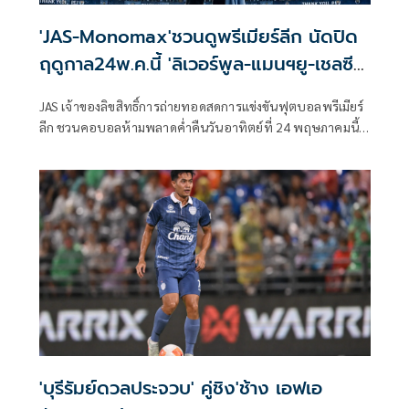
'JAS-Monomax'ชวนดูพรีเมียร์ลีก นัดปิด
ฤดูกาล24พ.ค.นี้ 'ลิเวอร์พูล-แมนฯยู-เชลซี-
ซิตี้เตะส่งท้าย
JAS เจ้าของลิขสิทธิ์การถ่ายทอดสดการแข่งขันฟุตบอลพรีเมียร์
ลีก ชวนคอบอลห้ามพลาดค่ำคืนวันอาทิตย์ที่ 24 พฤษภาคมนี้
เวลา 22.00 น. ชมการแข่งขันฟุตบอลพรีเมียร์ลีก อังกฤษ ฤดูกาล
2025/26 ที่เดินทางมาถึง “แมตช์เดย์สุดท้าย” ซึ่งแฟนบอลทั่ว
โลกตั้งตารอ เพราะทุกคู่เตะพร้อมกัน แม้ตำแหน่งแชมป์จะได้
บทสรุปเรียบร้อยแล้ว แต่ละสนามล้วนมีเดิมพันและเรื่องราวให้
ลุ้นจนวินาทีสุดท้าย ทั้งการลุ้นแชมป์ พื้นที่ยุโรป และอันดับ
สุดท้ายของตาราง โดยไฮไลต์ของค่ำคืนนี้อยู่ที่หลายสนามซึ่งยัง
เต็มไปด้วยแรงกดดันและความเข้มข้น ถ่ายทอดสดครบทุกคู่ทาง
Monomax และบางคู่รับชมได้ทาง ช่อง MONO29
'บุรีรัมย์ดวลประจวบ' คู่ชิง'ช้าง เอฟเอ