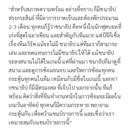
"สำหรับสภาพความพร้อม อย่างที่ทราบ ก็มีชนาธิป
สรงกระสินธ์ ที่มีอาการบาดเจ็บและต้องพั
กประมาณ
2-3 เดือน ทุกคนก็รู้ว่าชนาธิป คือหนึ่งในนักฟุตบอลที่
เก่งที่
สุดในอาเซียน และสำคัญกับทีมมาก แต่บีจีก็เชื่อ
เรื่องทีมเวิร์ค แม้จะไม่มี ชนาธิป แต่ทีมเราก็สามารถ
เล่น และทดแทนการไม่มีชนาธิป ให้ได้ แม้ชนาธิป
จะลงสนามไม่ได้ในเกมนี้ แต่ที่ผ่านมา ชนาธิปก็มาดูที่
สนาม และดูการซ้อมจนจบ และปิดการซ้อมทุกคน
กระตุ้นทุกคนในทีม เหมือนกับมีชื่อในเกมนี้ นอกจา
กชนาธิป ก็มีฉัตรมงคล ที่เจ็บไป นอกจากนั้น ทีมก็
พร้อม คิดว่าสิ่งที่ทีมทำงานหนั
กในการซ้อมจะมีผลใน
เกมวันอาทิ
ตย์ ทุกคนก็มีความกระหาย พยายาม
กระตุ้นกัน เพื่อคว้าแชมป์รายการนี้ และเชื่อว่าเรา
เหมาะสมกับแชมป์
รายการนี้"