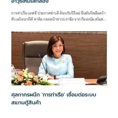
อาวุธใหม่เลกสอง⁣
การท่าเรือ เอฟซี ประกาศข่าวดี ต้อนรับปีใหม่ ยืนยันปิดดีลคว้า
ตัว เลโอนาร์โด้ คาลิล กองหน้าชาวบราซิล จาก กียองนัม สโมสร
ในศึกเคลีก 2 เกาหลีใต้ มาร่วมทัพ เพื่อสู้ศึกช่วงเลกสอง ฤดูกาล
2025/26 อย่างเป็นทางการ ⁣
ศุลกากรผนึก 'การท่าเรือ' เชื่อมต่อระบบ
สแกนตู้สินค้า