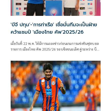
'บีจี ปทุม'-'การท่าเรือ' เชื่อมั่นทีมจะเป็นฝ่าย
คว้าแชมป์ 'เมืองไทย คัพ'2025/26
เมื่อวันที่ 22 พ.ค. ได้มีการแถลงข่าวก่อนเกมการแข่งขันฟุตบอล
รายการ เมืองไทย คัพ 2025/26 รอบชิงชนะเลิศ คู่ระหว่าง บีจี
ปทุม ยูไนเต็ด พบ การท่าเรือ เอฟซี ภายในงานแถลงข่าวได้รับ
เกียรติจาก วลาดิเมียร์ วูโยวิช หัวหน้าผู้ฝึกสอน และ พาตริก กุส
ตาฟส์สัน นักกีฬา จากสโมสรบีจี ปทุม ยูไนเต็ด, สระราวุฒิ ตรี
พันธ์ หัวหน้าผู้ฝึกสอน และ พีรดนย์ ฉ่ำรัศมี นักกีฬาจากสโมสร
การท่าเรือ เอฟซี ร่วมแถลงความพร้อมก่อนเกมในครั้งนี้