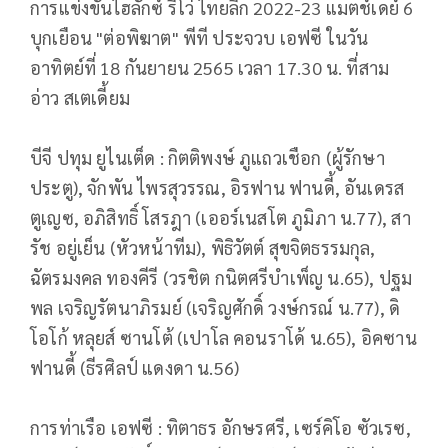
การแข่งขันไฮลักซ์ รีโว่ ไทยลีก 2022-23 แมตช์เดย์ 6
บุกเยือน "ต่อพิฆาต" พีที ประจวบ เอฟซี ในวัน
อาทิตย์ที่ 18 กันยายน 2565 เวลา 17.30 น. ที่สาม
อ่าว สเตเดี้ยม
บีจี ปทุม ยูไนเต็ด : กิตติพงษ์ ภูแถวเชือก (ผู้รักษา
ประตู), จักพัน ไพรสุวรรณ, อิรฟาน ฟานดี้, อันเดรส
ตูเญซ, อภิสิทธิ์ โสรฎา (เออร์เนสโต ภูมิภา น.77), สา
รัช อยู่เย็น (หัวหน้าทีม), พิธิวัตต์ สุขจิตธรรมกุล,
ฉัตรมงคล ทองคีรี (วรชิต กนิตศรีบำเพ็ญ น.65), ปฐม
พล เจริญรัตนาภิรมย์ (เจริญศักดิ์ วงษ์กรณ์ น.77), ดิ
โอโก้ หลุยส์ ซานโต้ (เปาโล คอนราโด้ น.65), อิคซาน
ฟานดี้ (ธีรศิลป์ แดงดา น.56)
การท่าเรือ เอฟซี : ทิตาธร อักษรศรี, เซร์คิโอ ซัวเรซ,