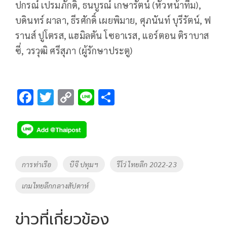
ปกรณ์ เปรมภักดิ์, ธนบูรณ์ เกษารัตน์ (หัวหน้าทีม),
บดินทร์ ผาลา, ธีรศักดิ์ เผยพิมาย, ศุภนันท์ บุรีรัตน์, ฟ
รานส์ ปูโตรส, แฮมิลตัน โซอาเรส, แอร์ตอน ติราบาส
ซี่, วรวุฒิ ศรีสุภา (ผู้รักษาประตู)
F
T
C
Li
S
ac
wi
o
n
h
e
tt
p
e
ar
b
er
y
e
o
Li
Tags
การท่าเรือ
บีจี ปทุมฯ
รีโว่ ไทยลีก 2022-23
o
n
เกมไทยลีกกลางสัปดาห์
k
k
ข่าวที่เกี่ยวข้อง