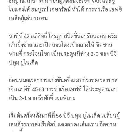
ธนบูรณ์ เกษารัตน์ ก่อนผู้ตัดสินจะเช็ค VAR และชู
ใบแดงให้ ธนบูรณ์ เกษารัตน์ ทำให้ การท่าเรือ เอฟซี
เหลือผู้เล่น 10 คน
นาทีที่ 42 อภิสิทธิ์ โสรฎา สปีดขึ้นมารับบอลทางริม
เส้นฝั่งซ้าย และเปิดบอลโด่งเข้ากลางให้ อิคซาน
ฟานดี้ กระโจนโขก เป็นประตูหนีห่าง 2-0 ของ บีจี
ปทุม ยูไนเต็ด
ก่อนหมดเวลาการแข่งขันครึ่งแรก ช่วงทดเวลาบาด
เจ็บนาทีที่ 45+3 การท่าเรือ เอฟซี ได้ประตูตามมา
เป็น 2-1 จาก ธีรศักดิ์ เผยพิมาย
เริ่มต้นครึ่งหลังนาทีที่ 56 บีจี ปทุม ยูไนเต็ด เปลี่ยนผู้
เล่นด้วยการส่ง ธีรศิลป์ แดงดา ลงเล่นแทน อิคซาน