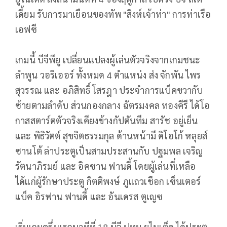
เดี้ยม รับการมาเยือนของทัพ "สิงห์เจ้าท่า" การท่าเรือ
เอฟซี
เกมนี้ บีจีพียู เปลี่ยนแปลงผู้เล่นตัวจริงจากเกมชนะ
ลำพูน วอริเออร์ ทั้งหมด 4 ตำแหน่ง ส่ง จักพัน ไพร
สุวรรณ และ อภิสิทธิ์ โสรฎา ประจำการแบ็คขวากับ
ซ้ายตามลำดับ ส่วนกองกลาง ฉัตรมงคล ทองคีรี ได้โอ
กาสสตาร์ตตัวจริงเคียงข้างกัปตันทีม สารัช อยู่เย็น
และ พิธิวัตต์ สุขจิตธรรมกุล ด้านหน้ามี ดิโอโก้ หลุยส์
ซานโต้ ล่าประตูเป็นสามประสานกับ ปฐมพล เจริญ
รัตนาภิรมย์ และ อิคซาน ฟานดี้ โดยผู้เล่นที่เหลือ
ได้แก่ผู้รักษาประตู กิตติพงษ์ ภูแถวเชือก เซ็นเตอร์
แบ็ค อิรฟาน ฟานดี้ และ อันเดรส ตูเญซ
เริ่มเกมครึ่งแรกนาทีที่ 18 บีจี ปทุม ยูไนเต็ด ได้ประตู