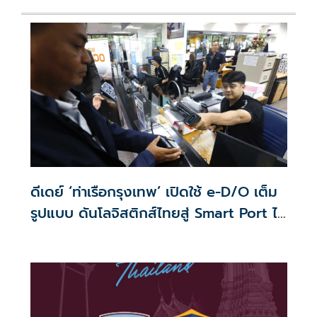
ดีเดย์ ‘ท่าเรือกรุงเทพ’ เปิดใช้ e-D/O เต็ม
รูปแบบ ดันโลจิสติกส์ไทยสู่ Smart Port ไร้
กระดาษ