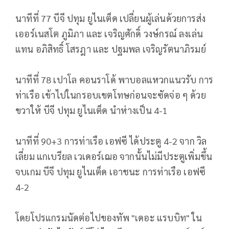
นาทีที่ 77 บีจี ปทุม ยูไนเต็ด เปลี่ยนผู้เล่นด้วยการส่ง
เออร์เนสโต ภูมิภา และ เจริญศักดิ์ วงษ์กรณ์ ลงเล่น
แทน อภิสิทธิ์ โสรฎา และ ปฐมพล เจริญรัตนาภิรมย์
นาทีที่ 78 เปาโล คอนราโด้ พาบอลแหวกแนวรับ การ
ท่าเรือ เข้าไปในกรอบเขตโทษก่อนจะซัดจ่อ ๆ ด้วย
ขวาให้ บีจี ปทุม ยูไนเต็ด นำห่างเป็น 4-1
​​นาทีที่ 90+3 การท่าเรือ เอฟซี ได้ประตู 4-2 จาก วิล
เลี่ยม แกเบรียล เวเดอร์เฌอ จากนั้นไม่มีประตูเพิ่มขึ้น
จบเกม บีจี ปทุม ยูไนเต็ด เอาชนะ การท่าเรือ เอฟซี
4-2
โดยโปรแกรมนัดต่อไปของทัพ "เดอะ แรบบิท" ใน