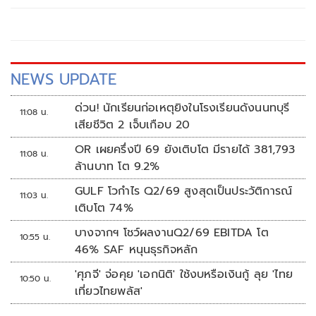
NEWS UPDATE
ด่วน! นักเรียนก่อเหตุยิงในโรงเรียนดังนนทบุรี
11:08 น.
เสียชีวิต 2 เจ็บเกือบ 20
OR เผยครึ่งปี 69 ยังเติบโต มีรายได้ 381,793
11:08 น.
ล้านบาท โต 9.2%
GULF โวกำไร Q2/69 สูงสุดเป็นประวัติการณ์
11:03 น.
เติบโต 74%
บางจากฯ โชว์ผลงานQ2/69 EBITDA โต
10:55 น.
46% SAF หนุนธุรกิจหลัก
'ศุภจี' จ่อคุย 'เอกนิติ' ใช้งบหรือเงินกู้ ลุย 'ไทย
10:50 น.
เที่ยวไทยพลัส'