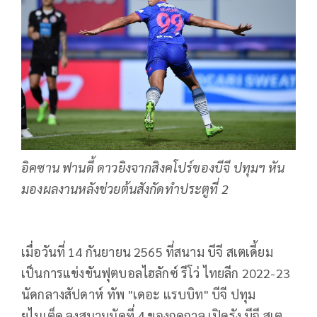
อิคซาน ฟานดี้ ดาวยิงจากสิงคโปร์ของบีจี ปทุมฯ หัน
มองผลงานหลังช่วยต้นสังกัดทำประตูที่ 2
เมื่อวันที่ 14 กันยายน 2565 ที่สนาม บีจี สเตเดี้ยม
เป็นการแข่งขันฟุตบอลไฮลักซ์ รีโว่ ไทยลีก 2022-23
นัดกลางสัปดาห์ ทัพ "เดอะ แรบบิท" บีจี ปทุม
ยูไนเต็ด ลงสนามนัดที่ 4 ของฤดูกาล เปิดรัง บีจี สเต