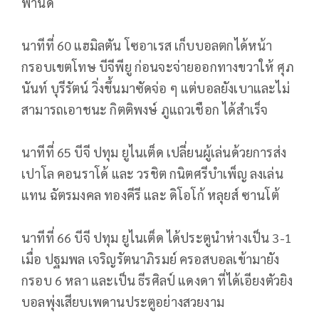
ฟานดี้
นาทีที่ 60 แฮมิลตัน โซอาเรส เก็บบอลตกได้หน้า
กรอบเขตโทษ บีจีพียู ก่อนจะจ่ายออกทางขวาให้ ศุภ
นันท์ บุรีรัตน์ วิ่งขึ้นมาซัดจ่อ ๆ แต่บอลยังเบาและไม่
สามารถเอาชนะ กิตติพงษ์ ภูแถวเชือก ได้สำเร็จ
นาทีที่ 65 บีจี ปทุม ยูไนเต็ด เปลี่ยนผู้เล่นด้วยการส่ง
เปาโล คอนราโด้ และ วรชิต กนิตศรีบำเพ็ญ ลงเล่น
แทน ฉัตรมงคล ทองคีรี และ ดิโอโก้ หลุยส์ ซานโต้
นาทีที่ 66 บีจี ปทุม ยูไนเต็ด ได้ประตูนำห่างเป็น 3-1
เมื่อ ปฐมพล เจริญรัตนาภิรมย์ ครอสบอลเข้ามายัง
กรอบ 6 หลา และเป็น ธีรศิลป์ แดงดา ที่ได้เอียงตัวยิง
บอลพุ่งเสียบเพดานประตูอย่างสวยงาม