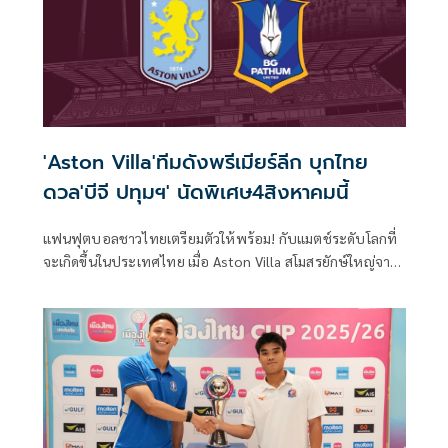
'Aston Villa'ทีมดังพรีเมียร์ลีก บุกไทย
ดวล'บีจี ปทุมฯ' นัดพิเศษ4สิงหาคมนี้
แฟนฟุตบอลชาวไทยเตรียมตัวให้พร้อม! กับแมตช์ระดับโลกที่
จะเกิดขึ้นในประเทศไทย เมื่อ Aston Villa สโมสรยักษ์ใหญ่จาก
ศึกพรีเมียร์ลีกอังกฤษ และแชมป์ UEFA Europa League ทีม
ล่าสุด เตรียมเดินทางสู่ประเทศไทย เพื่อพบกับ BG Pathum
United ในการแข่งขันฟุตบอลนัดอุ่นเครื่อง ระดับนานาชาติ