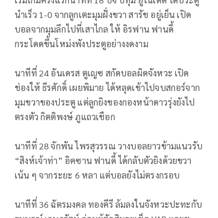
นำเร็ว 1-0 จากลูกเตะมุมฝั่งขวา สารัช อยู่เย็น เปิด
บอลจากมุมลึกไปที่เสาไกล ให้ อิรฟาน ฟานดี้
กระโดดขึ้นโหม่งพังประตูอย่างงดงาม
นาทีที่ 24 อันเดรส ตูเญซ สกัดบอลผิดจังหวะ เปิด
ช่องให้ ธีรศักดิ์ เผยพิมาย ได้หลุดเข้าไปจบสกอร์จาก
มุมขวาของประตู แต่ลูกยิงของกองหน้าดาวรุ่งยังไป
ตรงตัว กิตติพงษ์ ภูแถวเชือก
นาทีที่ 28 จักพัน ไพรสุวรรณ วางบอลยาวข้ามแนวรับ
“สิงห์เจ้าท่า” อิคซาน ฟานดี้ ได้กลับตัวยิงด้วยขวา
เน้น ๆ จากระยะ 6 หลา แต่บอลยังไม่ตรงกรอบ
นาทีที่ 36 ฉัตรมงคล ทองคีรี ล้มลงในจังหวะปะทะกับ