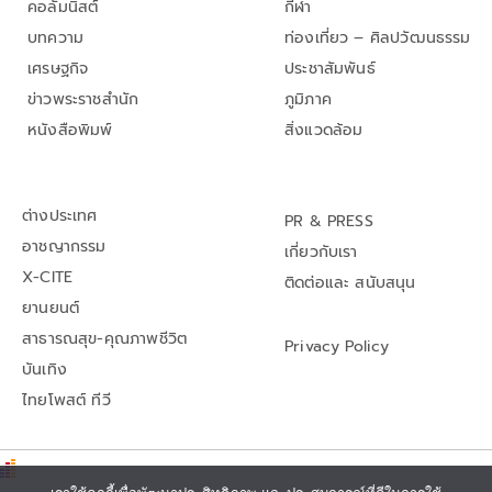
คอลัมนิสต์
กีฬา
บทความ
ท่องเที่ยว – ศิลปวัฒนธรรม
เศรษฐกิจ
ประชาสัมพันธ์
ข่าวพระราชสำนัก
ภูมิภาค
หนังสือพิมพ์
สิ่งแวดล้อม
ต่างประเทศ
PR & PRESS
อาชญากรรม
เกี่ยวกับเรา
X-CITE
ติดต่อและ สนับสนุน
ยานยนต์
สาธารณสุข-คุณภาพชีวิต
Privacy Policy
บันเทิง
ไทยโพสต์ ทีวี