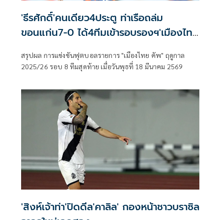
'ธีรศักดิ์'คนเดียว4ประตู ท่าเรือถล่ม
ขอนแก่น7-0 ได้4ทีมเข้ารอบรองฯ'เมืองไทย
คัพ'
สรุปผล การแข่งขันฟุตบอลรายการ "เมืองไทย คัพ" ฤดูกาล
2025/26 รอบ 8 ทีมสุดท้าย เมื่อวันพุธที่ 18 มีนาคม 2569
'สิงห์เจ้าท่า'ปิดดีล'คาลิล' กองหน้าชาวบราซิล