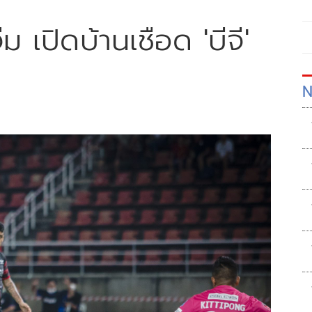
 เปิดบ้านเชือด 'บีจี'
N