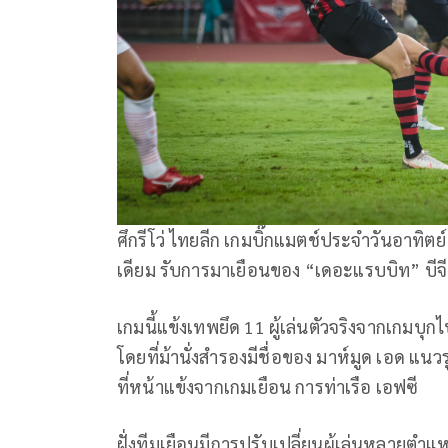
ศึกรีโว่ ไทยลีก เกมบิ๊กแมตช์ประจำวันอาทิตย
เดียม รับการมาเยือนของ “เดอะแรบบิท” บีจี 
เกมนี้แข้งเทพยึด 11 ผู้เล่นตัวจริงจากเกมบุก
โดยที่ม้านั่งสำรองมีชื่อของ มาห์มูด เอด แนว
ที่หน้าแข้งจากเกมเยือน การท่าเรือ เอฟซี
ฝั่งทีมเยือนมีการปรับเปลี่ยนผู้เล่นหลายตำ