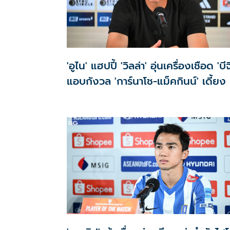
'อูไน' แฮปปี้ 'วิลล่า' อุ่นเครื่องเชือด 'บีจ
แอบกังวล 'การ์นาโช-แม็คกินน์' เดี้ยง