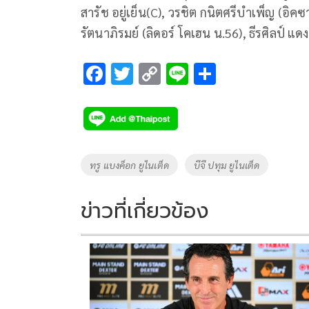
สารัช อยู่เย็น(C), วรชิต กนิตศรีบําเพ็ญ (อิค
รัตนาภิรมย์ (ลิดอร์ โคเฮน น.56), ธีรศิลป์ 
F
T
C
Li
S
ac
wi
o
n
h
e
tt
p
e
ar
b
er
y
e
o
Li
Tags
ทรู แบงค็อก ยูไนเต็ด
บีจี ปทุม ยูไนเต็ด
o
n
k
k
ข่าวที่เกี่ยวข้อง