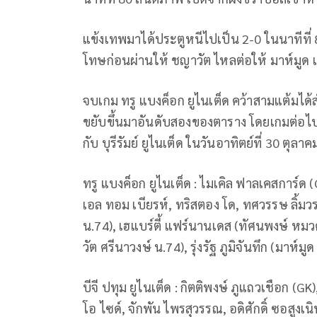
แข้งเทพมาได้ประตูหนีไปเป็น 2-0 ในนาทีที
โทษก่อนผ่านให้ ชญาวัต ไหลต่อให้ มาห์มูด 
จบเกม ทรู แบงค็อก ยูไนเต็ด คว้าสามแต้มได้ส
ขยับขึ้นมาอันดับสองของตาราง โดยเกมต่อไปเป
กับ บุรีรัมย์ ยูไนเต็ด ในวันอาทิตย์ที่ 30 ตุลา
ทรู แบงค็อก ยูไนเต็ด : ไมเคิล ฟาลเคสการ์ด (
เอล ทอม เบียรห์, ทริสตอง โด, ทศวรรษ ลิ้มวรร
น.74), เฮแบร์ตี้ แฟร์นานเดส (ทัศนพงษ์ หมวด
วัต ศรีนาวงษ์ น.74), รุ่งรัฐ ภูมิจันทึก (มาห์มู
บีจี ปทุม ยูไนเต็ด : กิตติพงษ์ ภูแถวเชือก (G
โอ ไซด์, จักพัน ไพรสุวรรณ, อดิศักดิ์ ซอสูงเน