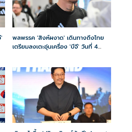
ี'
พลพรรค 'สิงห์ผงาด' เดินทางถึงไทย
เตรียมลงเตะอุ่นเครื่อง 'บีจี' วันที่ 4
ส.ค.นี้