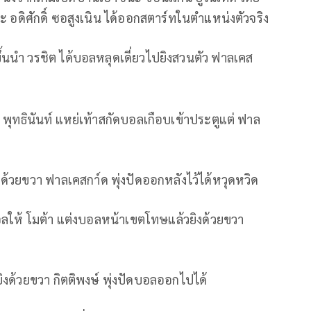
และ อดิศักดิ์ ซอสูงเนิน ได้ออกสตาร์ทในตำแหน่งตัวจริง
ขึ้นนำ วรชิต ได้บอลหลุดเดี่ยวไปยิงสวนตัว ฟาลเคส
ู พุทธินันท์ แหย่เท้าสกัดบอลเกือบเข้าประตูแต่ ฟาล
งด้วยขวา ฟาลเคสกา์ด พุ่งปัดออกหลังไว้ได้หวุดหวิด
บอลให้ โมต้า แต่งบอลหน้าเขตโทษแล้วยิงด้วยขวา
ยิงด้วยขวา กิตติพงษ์ พุ่งปัดบอลออกไปได้