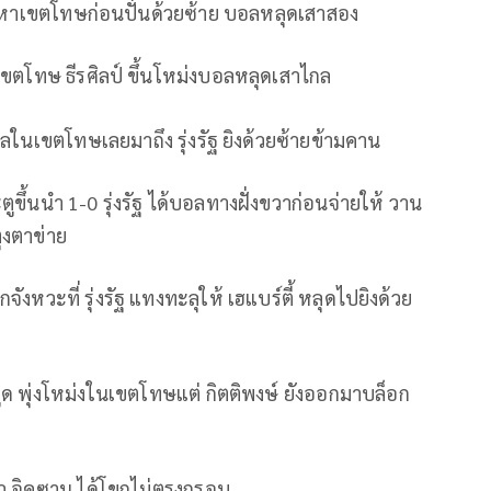
วาเข้าหาเขตโทษก่อนปั่นด้วยซ้าย บอลหลุดเสาสอง
ขตโทษ ธีรศิลป์ ขึ้นโหม่งบอลหลุดเสาไกล
ในเขตโทษเลยมาถึง รุ่งรัฐ ยิงด้วยซ้ายข้ามคาน
ะตูขึ้นนำ 1-0 รุ่งรัฐ ได้บอลทางฝั่งขวาก่อนจ่ายให้ วาน
ุงตาข่าย
ังหวะที่ รุ่งรัฐ แทงทะลุให้ เฮแบร์ตี้ หลุดไปยิงด้วย
์มูด พุ่งโหม่งในเขตโทษแต่ กิตติพงษ์ ยังออกมาบล็อก
หัว อิคซาน ได้โขกไม่ตรงกรอบ