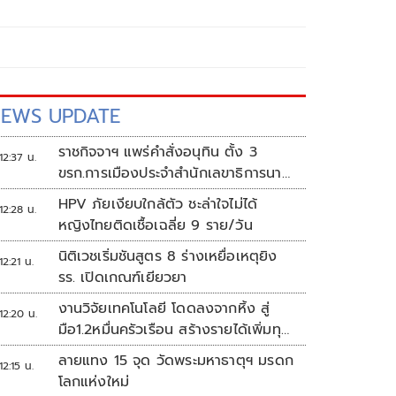
EWS UPDATE
ราชกิจจาฯ แพร่คำสั่งอนุทิน ตั้ง 3
12:37 น.
ขรก.การเมืองประจำสำนักเลขาธิการนา
ยกฯ
HPV ภัยเงียบใกล้ตัว ชะล่าใจไม่ได้
12:28 น.
หญิงไทยติดเชื้อเฉลี่ย 9 ราย/วัน
นิติเวชเริ่มชันสูตร 8 ร่างเหยื่อเหตุยิง
12:21 น.
รร. เปิดเกณฑ์เยียวยา
งานวิจัยเทคโนโลยี โดดลงจากหิ้ง สู่
12:20 น.
มือ1.2หมื่นครัวเรือน สร้างรายได้เพิ่มทุก
เดือน
ลายแทง 15 จุด วัดพระมหาธาตุฯ มรดก
12:15 น.
โลกแห่งใหม่