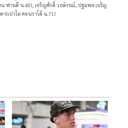
ซาน ฟานดี น.45), เจริญศักดิ์ วงษ์กรณ์, ปฐมพล เจริญ
แดงดา(เปาโล คอนราโด้ น.71)