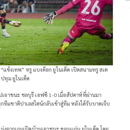
์ “แข้งเทพ” ทรู แบงค็อก ยูไนเต็ด เปิดสนามทรู สเต
ปทุม ยูไนเต็ด
ไปเอาชนะ ชลบุรี เอฟซี 1-0 เมื่อสัปดาห์ที่ผ่านมา
รุกทีมชาติปาเลสไตน์กลับเข้าสู่ทีม หลังได้รับบาดเจ็บ
แหน่งจากเกมเปิดบ้านเอาชนะ ขอนเเก่น ยูไนเต็ด โดย