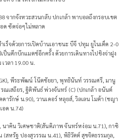
่ 88 จากจังหวะสวนกลับ ปกเกล้า พาบอลถึงกรอบเขต
เอด ซัดจ่อๆไม่พลาด
ำเร็จด้วยการเปิดบ้านเอาชนะ บีจี ปทุม ยูไนเต็ด 2-0
็นศึกบ๊กแมตช์อีกครั้ง ด้วยการเดินทางไปชิงจ่าฝูง
คม เวลา 19.00 น.
GK), พีระพัฒน์ โน๊ตชัยยา, พุทธินันท์ วรรณศรี, มานู
ณเสถียร, ฐิติพันธ์ พ่วงจันทร์ (C) (ปกเกล้า อนันต์
ดารักษ์ น.90), วานเดอร์ หลุยส์, วิลเลน โมต้า (ชญา
ด เอด น.74)
K), นาคิน วิเศษชาติ(สันติภาพ จันทร์หง่อม น.71), กาซิ
ิน (สหรัฐ ปองสุวรรณ น.41), พิธิวัตต์ สุขจิตธรรมกุล,