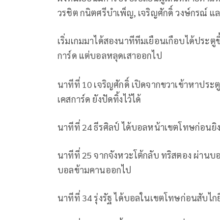
วรชิต กนิตศรีบําเพ็ญ, เจริญศักดิ์ วงษ์กรณ์ 
เริ่มเกมมาได้สองนาทีทีมเยือนเกือบได้ประตู
การ์ด แต่บอลหลุดเสาออกไป
นาทีที่ 10 เจริญศักดิ์ เปิดจากขวาเข้าหาประต
เคสการ์ด ยังปัดทิ้งไว้ได้
นาทีที่ 24 ธีรศิลป์ ได้บอลหน้าเขตโทษก่อนยิ
นาทีที่ 25 จากจังหวะโต้กลับ ทริสตอง ผ่าน
บอลข้ามคานออกไป
นาทีที่ 34 รุ่งรัฐ ได้บอลในเขตโทษก่อนสับไก