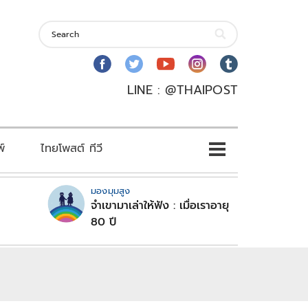
LINE : @THAIPOST
พ์
ไทยโพสต์ ทีวี
มองมุมสูง
จำเขามาเล่าให้ฟัง : เมื่อเราอายุ
80 ปี