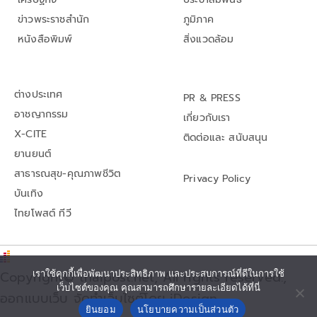
ข่าวพระราชสำนัก
ภูมิภาค
หนังสือพิมพ์
สิ่งแวดล้อม
ต่างประเทศ
PR & PRESS
อาชญากรรม
เกี่ยวกับเรา
X-CITE
ติดต่อและ สนับสนุน
ยานยนต์
สาธารณสุข-คุณภาพชีวิต
Privacy Policy
บันเทิง
ไทยโพสต์ ทีวี
Copyright© thaipost.net, All rights reserved.,
เราใช้คุกกี้เพื่อพัฒนาประสิทธิภาพ และประสบการณ์ที่ดีในการใช้
เว็บไซต์ของคุณ คุณสามารถศึกษารายละเอียดได้ที่นี่
ออกแบบเว็บ จัดทำเว็บไซต์โดย iDesign
ยินยอม
นโยบายความเป็นส่วนตัว