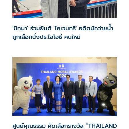
'ปัทมา' ร่วมยินดี 'โคเวนทรี' อดีตนักว่ายน้ำ
ถูกเลือกนั่งปธ.ไอโอซี คนใหม่
ศูนย์คุณธรรม คัดเลือกรางวัล “THAILAND