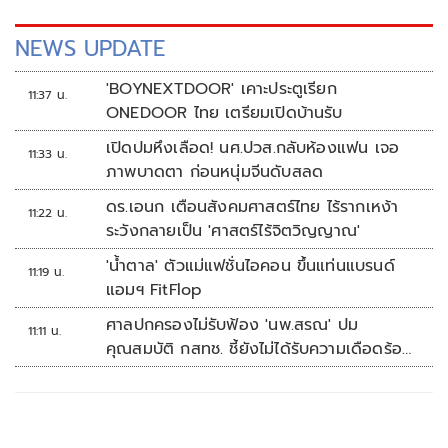
ที่ 22 มกราคม 2567 จากกีฬา Bobsleigh (เลื่อนน้ำแข็ง)
ประเภท women’s Monobob โดยสามารถทำเวลาได้ 1:54.17
NEWS UPDATE
นาที
'BOYNEXTDOOR' เคาะประตูเรียก
11:37 น.
ONEDOOR ไทย เตรียมเปิดบ้านรับ
เปิดปมหึงเลือด! นศ.ปวส.กลับห้องแฟน เจอ
11:33 น.
ภาพบาดตา ก่อนหนุ่มจีนดับสลด
ดร.เอนก เตือนสังคมศาสตร์ไทย ไร้รากเหง้า
11:22 น.
ระวังกลายเป็น 'ศาสตร์ไร้จิตวิญญาณ'
'น้ำตาล' ตัวแม่แฟชั่นไอคอน ขึ้นแท่นแบรนด์
11:19 น.
แอมฯ FitFlop
ศาลปกครองไม่รับฟ้อง 'นพ.สรณ' ปม
11:11 น.
คุณสมบัติ กสทช. ชี้ยังไม่ได้รับความเดือดร้อน
เสียหาย