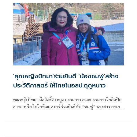
หญิงปัทมา ลีสวัสดิ์ตระกูล ไอโอซีเมมเบอร์ ในฐานะกรรมการ
บริหารโอซีเอ ของไทยรวมอยู่ด้วย ขณะเดียวกัน คุณหญิงปัทมา
ยังได้รับรางวัลสตรีดีเด่นด้านศิลปะและวัฒนธรรม จากกระทรวง
การพัฒนาสังคมและความมั่นคงของมนุษย์ เนื่องในวันสตรีสากล
ประจำปี 2567 อีกด้วย
'คุณหญิงปัทมา'ร่วมยินดี 'น้องชมพู่'สร้าง
ประวัติศาสตร์ ให้ไทยในอลป.ฤดูหนาว
คุณหญิงปัทมา ลีสวัสดิ์ตระกูล กรรมการคณะกรรมการโอลิมปิก
สากล หรือ ไอโอซีเมมเบอร์ ร่วมยินดีกับ “ชมพู่” นางสาว อาเยเซ
กัมเปออล นักกีฬาทีมชาติไทย วัย 18 ปี ที่สามารถคว้าเหรียญ
แรกในประวัติศาสตร์กีฬาฤดูหนาว กีฬาโอลิมปิกระดับเยาวชน
ให้กับประเทศไทย โดยได้เหรียญเงิน ในมหกรรมยูธโอลิมปิก
เกมส์ ฤดูหนาว ครั้งที่ 4 ที่เมืองคังวอน ประเทศเกาหลีใต้ เมื่อวัน