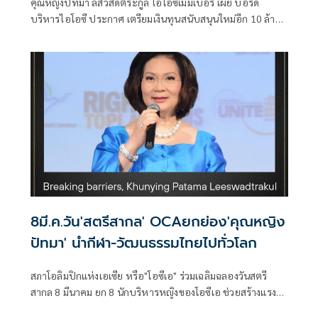
คุณหญิงปัทมา ลีสวัสดิ์ตระกูล ไอโอซีเมมเบอร์ เผย บอร์ด
บริหารไอโอซี ประกาศ เตรียมเงินทุนสนับสนุนใหม่อีก 10 ล้าน
เหรียญสหรัฐฯ หรือประมาณ 350 ล้านบาท เพื่อใช้ต่อต้านการ
ใช้สารต้องห้าม ไว้เรียบร้อยแล้ว โดยจะใช้ในการสนับสนุนการ
ทำงาน ของ องค์กรตรวจสารต้องห้ามนานาชาติ หรือ ไอทีเอ ใน
การแข่งขันกีฬาโอลิมปิกวงรอบต่อไป ปี 2025-2028
8มี.ค.วัน'สตรีสากล' OCAยกย่อง'คุณหญิง
ปัทมา' นำกีฬา-วัฒนธรรมไทยไปทั่วโลก
สภาโอลิมปิกแห่งเอเซีย หรือ"โอซีเอ" ร่วมเฉลิมฉลองวันสตรี
สากล 8 มีนาคม ยก 8 นักบริหารหญิงของโอซีเอ ช่วยสร้างแรง
บันดาลใจให้กับผู้อื่น ทั้งในและนอกสนาม ซึ่งหนึ่งในนั้นมี คุณ