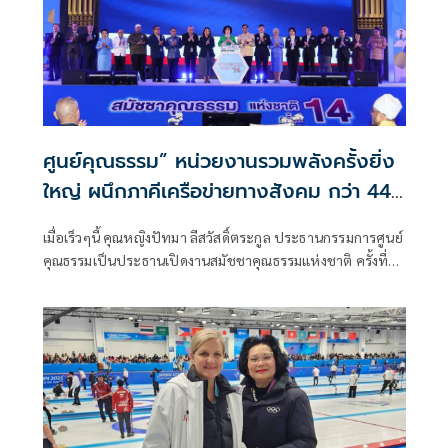
ศูนย์คุณธรรม” หน่วยงานรวมพลังครั้งยิ่ง
ใหญ่ ผนึกภาคีเครือข่ายทางสังคม กว่า 44
หน่วยงาน ระดมความคิดมุ่งขับเคลื่อน เรียน
เมื่อเร็วๆนี้ คุณหญิงปัทมา ลีสวัสดิ์ตระกูล ประธานกรรมการศูนย์
รู้ หนุนส่งเสริมคุณธรรมสังคมไทยสู่การ
คุณธรรมเป็นประธานเปิดงานสมัชชาคุณธรรมแห่งชาติ ครั้งที่
พัฒนาที่ยั่งยืน”
14