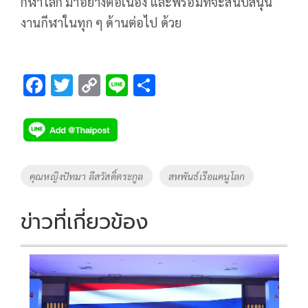
กีฬาโลก มาอย่างต่อเนื่อง และพร้อมที่จะสนับสนุน
งานกีฬาในทุก ๆ ด้านต่อไป ด้วย
F
T
C
Li
S
ac
wi
o
n
h
e
tt
p
e
ar
b
er
y
e
o
Li
Tags
คุณหญิงปัทมา ลีสวัสดิ์ตระกูล
สหพันธ์เรือแคนูโลก
o
n
k
k
ข่าวที่เกี่ยวข้อง