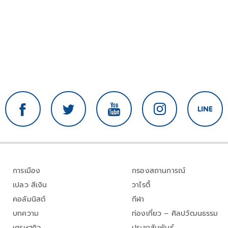
การเมือง
กรองสถานการณ์
เปลว สีเงิน
วาไรตี้
คอลัมนิสต์
กีฬา
บทความ
ท่องเที่ยว – ศิลปวัฒนธรรม
เศรษฐกิจ
ประชาสัมพันธ์