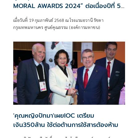
MORAL AWARDS 2024” ต่อเนื่องปีที่ 5
เฟ้นหาต้นแบบคุณธรรม สื่อ บุคคล ชุมชน
​เมื่อวันที่ 19 กุมภาพันธ์ 2568 ณ โรงแรมอวานี รัชดา
และองค์กร ร่วมสร้างพื้นที่ความดีให้สังคม
กรุงเทพมหานคร ศูนย์คุณธรรม (องค์การมหาชน)
'คุณหญิงปัทมา'เผยIOC เตรียม
เงิน350ล้าน ใช้ต่อต้านการใช้สารต้องห้าม