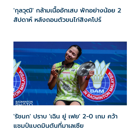
'กุลวุฒิ' กล้ามเนื้ออักเสบ พักอย่างน้อย 2
สัปดาห์ หลังถอนตัวขนไก่สิงคโปร์
'รัชนก' ปราบ 'เฉิน ยู่ เฟย' 2-0 เกม คว้า
แชมป์แบดมินตันที่มาเลเซีย