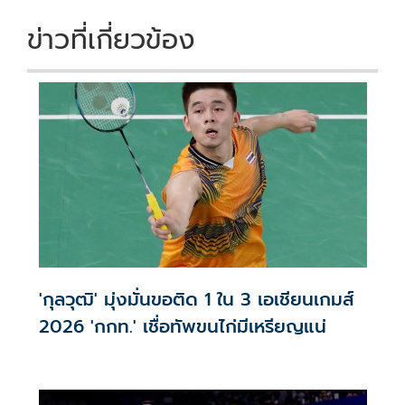
ข่าวที่เกี่ยวข้อง
'กุลวุฒิ' มุ่งมั่นขอติด 1 ใน 3 เอเชียนเกมส์
2026 'กกท.' เชื่อทัพขนไก่มีเหรียญแน่