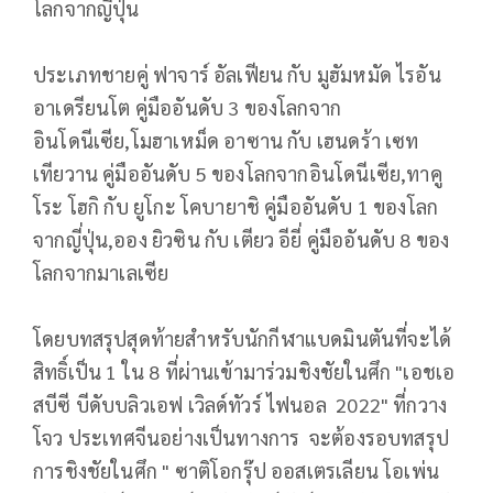
โลกจากญี่ปุ่น
ประเภทชายคู่ ฟาจาร์ อัลเฟียน กับ มูฮัมหมัด ไรอัน
อาเดรียนโต คู่มืออันดับ 3 ของโลกจาก
อินโดนีเซีย,โมฮาเหม็ด อาซาน กับ เฮนดร้า เซท
เทียวาน คู่มืออันดับ 5 ของโลกจากอินโดนีเซีย,ทาคู
โระ โฮกิ กับ ยูโกะ โคบายาชิ คู่มืออันดับ 1 ของโลก
จากญี่ปุ่น,ออง ยิวซิน กับ เตียว อียี่ คู่มืออันดับ 8 ของ
โลกจากมาเลเซีย
โดยบทสรุปสุดท้ายสำหรับนักกีฬาแบดมินตันที่จะได้
สิทธิ์เป็น 1 ใน 8 ที่ผ่านเข้ามาร่วมชิงชัยในศึก "เอชเอ
สบีซี บีดับบลิวเอฟ เวิลด์ทัวร์ ไฟนอล 2022" ที่กวาง
โจว ประเทศจีนอย่างเป็นทางการ จะต้องรอบทสรุป
การชิงชัยในศึก " ซาติโอกรุ๊ป ออสเตรเลียน โอเพ่น