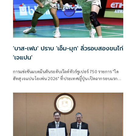
'บาส-เฟม' ปราบ 'เอ็ม-มุก' ลิ่วรอบสองขนไก่
'เจแปน'
การแข่งขันแบดมินตันระดับเวิลด์ทัวร์ซูเปอร์ 750 รายการ "ได
ฮัทสุ เจแปน โอเพ่น 2026" ที่ประเทศญี่ปุ่น เปิดฉากรอบแรก
เมื่อวันที่