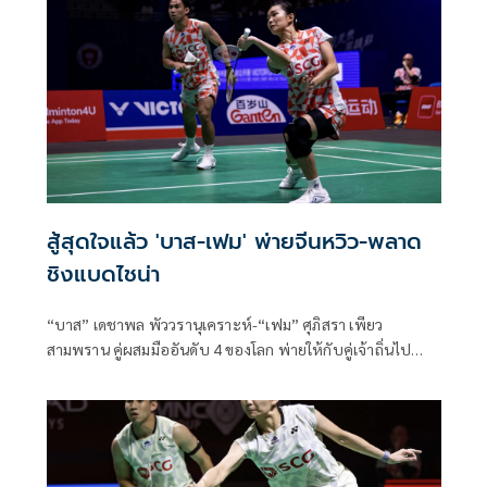
สู้สุดใจแล้ว 'บาส-เฟม' พ่ายจีนหวิว-พลาด
ชิงแบดไชน่า
“บาส” เดชาพล พัววรานุเคราะห์-“เฟม” ศุภิสรา เพียว
สามพราน คู่ผสมมืออันดับ 4 ของโลก พ่ายให้กับคู่เจ้าถิ่นไป
อย่างหวุดหวิดทั้งสองเกมในศึกแบดมินตันรายการ “วิคเตอร์ ไช
น่า โอ