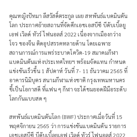
คุณหญิงปัทมา ลีสวัสดิ์ตระกูล เผย สหพันธ์แบดมินตัน
โลก ประกาศย้ายสถานที่จัดศึกเอชเอสบีซี บีดับเบิ้ลยู
เอฟ เวิลด์ ทัวร์ ไฟนอลส์ 2022 เนื่องจากเมืองกว่าง
โจว ของจีน ติดอุปสรรคหลายด้าน โดยเฉพาะ
สถานการณ์การแพร่ระบาดโควิด-19 สมาคมกีฬา
แบดมินตันแห่งประเทศไทยฯ พร้อมจัดแทน กำหนด
แข่งขันเร็วขึ้น 1 สัปดาห์ วันที่ 7- 11 ธันวาคม 2565 ที่
อาคารนิมิบุตร สนามกีฬาแห่งชาติ กรุงเทพมหานคร
ชี้เป็นโอกาสดี ที่แฟน ๆ กีฬา จะได้ชมยอดฝีมือระดับ
โลกกันแบบสด ๆ
สหพันธ์แบดมินตันโลก (BWF) ประกาศเมื่อวันที่ 15
พฤศจิกายน 2565 ว่า การแข่งขันแบดมินตัน รายการ
เอชเอสบีซี บีดับเบิ้ลยูเอฟ เวิลด์ ทัวร์ ไฟนอลส์ 2022