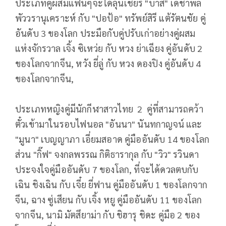
ประเภทคู่ผสมแฟนๆจะได้ลุ้นเชียร์ "บาส" เดชาพล
พัววรานุเคราะห์ กับ "ปอป้อ" ทรัพย์สิรี แต้รัตนชัย คู่
อันดับ 3 ของโลก ประมือกับคู่ปรับเก่าอย่างคู่ผสม
แห่งจักรวาล เจิ้ง ซิเหว่ย กับ หวง ย่าเฉียง คู่อันดับ 2
ของโลกจากจีน, หวัง ยี่ลู่ กับ หวง ดองปิง คู่อันดับ 4
ของโลกจากจีน,
ประเภทหญิงคู่มีนักกีฬาสาวไทย 2 คู่ที่สามารถคว้า
ตั๋วเข้ามาในรอบไฟนอล "อันนา" นันทกาญจน์ และ
"มูนา" เบญญาภา เอี่ยมสอาด คู่มืออันดับ 14 ของโลก
ส่วน "กิ๊ฟ" จงกลพรรณ กิติธารากุล กับ "วิว" รวินดา
ประจงใจคู่มืออันดับ 7 ของโลก, ที่จะได้ดวลตบกับ
เฉิน ชิงเฉิน กับ เจี๋ย ยี่ฟาน คู่มืออันดับ 1 ของโลกจาก
จีน, ฉาง ซู่เสียน กับ เจิ้ง หยู คู่มืออันดับ 11 ของโลก
จากจีน, นามิ มัตสึยาม่า กับ ชิฮารุ ชิดะ คู่มือ 2 ของ