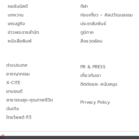
คอลัมนิสต์
กีฬา
บทความ
ท่องเที่ยว – ศิลปวัฒนธรรม
เศรษฐกิจ
ประชาสัมพันธ์
ข่าวพระราชสำนัก
ภูมิภาค
หนังสือพิมพ์
สิ่งแวดล้อม
ต่างประเทศ
PR & PRESS
อาชญากรรม
เกี่ยวกับเรา
X-CITE
ติดต่อและ สนับสนุน
ยานยนต์
สาธารณสุข-คุณภาพชีวิต
Privacy Policy
บันเทิง
ไทยโพสต์ ทีวี