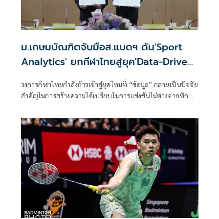
ม.เกษมบัณฑิตจับมือส.แบดฯ ดัน'Sport
Analytics' ยกกีฬาไทยสู่ยุค'Data-Driven
Sports'
วงการกีฬาไทยกำลังก้าวเข้าสู่ยุคใหม่ที่ “ข้อมูล” กลายเป็นปัจจัย
สำคัญในการสร้างความได้เปรียบในการแข่งขันไม่ต่างจากทักษะ
ของนักกีฬาและประสบการณ์ของผู้ฝึกสอน ล่าสุดเมื่อวันที่ 23
มิถุนายน 2569 ที่ผ่านมา คณะวิทยาศาสตร์การกีฬา
มหาวิทยาลัยเกษมบัณฑิต ได้ลงนามบันทึกข้อตกลงความร่วมมือ
ทางวิชาการ (MOU) กับสมาคมกีฬาแบดมินตันแห่ง
ประเทศไทย ในพระบรมราชูปถัมภ์ เพื่อร่วมกันพัฒนางานวิจัย
การเรียนการสอน และนวัตกรรมด้านวิทยาศาสตร์การกีฬาและ
Sport Analytics