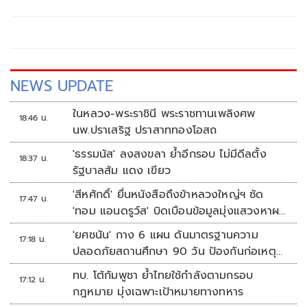
NEWS UPDATE
ในหลวง-พระราชินี พระราชทานเพลิงศพ
18:46 น.
นพ.ปราเสริฐ ปราสาททองโอสถ
'ธรรมนัส' ลงสงขลา ย้ำอีกรอบ ไม่มีดีลตั้ง
18:37 น.
รัฐบาลส้ม แดง เขียว
'สีหศักดิ์' ยื่นหนังสือถึงข้าหลวงใหญ่ฯ ซัด
17:47 น.
'ทอม แอนดรูว์ส' บิดเบือนข้อมูลมุ่งแสวงหาผล
ประโยชน์ทางการเมือง
'ยศชนัน' กาง 6 แผน ดันมาตรฐานความ
17:18 น.
ปลอดภัยสถานศึกษา 90 วัน ป้องกันก่อเหตุ
รุนแรง
ทบ. โต้กัมพูชา ย้ำไทยใช้กำลังตามกรอบ
17:12 น.
กฎหมาย มุ่งเฉพาะเป้าหมายทางทหาร