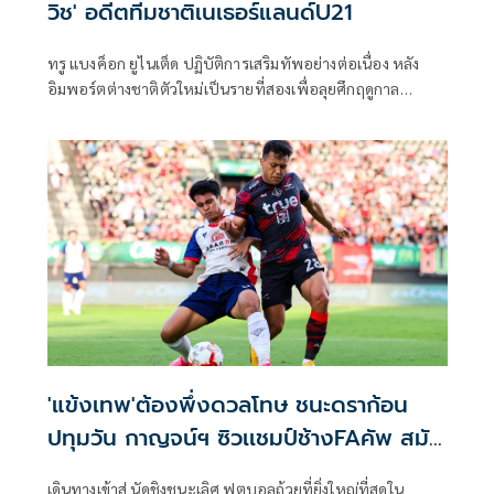
วิช' อดีตทีมชาติเนเธอร์แลนด์U21
ทรู แบงค็อก ยูไนเต็ด ปฏิบัติการเสริมทัพอย่างต่อเนื่อง หลัง
อิมพอร์ตต่างชาติตัวใหม่เป็นรายที่สองเพื่อลุยศึกฤดูกาล
2024/2025 ด้วยการเซ็นสัญญาคว้าตัว ‘ริไชโร ซิฟโควิช’ ศูนย์
หน้าวัย 27 ปี มาร่วมทีมเป็นที่เรียบร้อย โดยเจ้าตัวถือเป็นอดีต
ดาวรุ่งแห่งวงการลูกหนังดัตช์ ผ่านการลงเล่นในลีกสูงสุดของ
ยุโรปและเอเชียมาหลายสโมสร และเคยติดทีมชาติเนเธอแลนด์
แลนด์ในระดับเยาวชนมาแล้ว
'แข้งเทพ'ต้องพึ่งดวลโทษ ชนะดราก้อน
ปทุมวัน กาญจน์ฯ ซิวเเชมป์ช้างFAคัพ สมัย
แรก
เดินทางเข้าสู่ นัดชิงชนะเลิศ ฟุตบอลถ้วยที่ยิ่งใหญ่ที่สุดใน