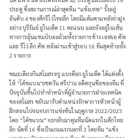
ประตู ซึ่งสถานการณ์ล่าสุดทีม “แข้งเทพ” รั้งอยู่
อันดับ 4 ของศึกรีโว่ไทยลีก โดยมีแต้มตามหลังจ่าฝูง
อย่าง บุรีรัมย์ ยูไนเต็ด 11 คะแนน และยังอยู่ในเส้น
ทางการลุ้นแชมป์บอลถ้วยทั้งรายการช้าง เอฟเอ คัพ
และ รีโว่ ลีก คัพ หลังผ่านเข้าสู่รอบ 16 ทีมสุดท้ายทั้ง
2 รายการ
ขณะเดียวกันสโมสรทรู แบงค็อก ยูไนเต็ด ได้แต่งตั้ง
ให้ "โค้ชแบน"ธชตวัน ศรีปาน อดีตกุนซือของทีม ที่
ปัจจุบันขึ้นไปทำทำหน้าที่ผู้อำนวยการฝ่ายเทคนิค
ของสโมสร ขยับมารับตำแหน่งรักษาการหัวหน้าผู้
ฝึกสอนไปจนจบการแข่งขันในฤดูกาล 2022/2023
โดย “โค้ชแบน” จะกลับมาคุมทีมนัดแรกในศึกไทย
ลีก นัดที่ 16 ซึ่งเป็นเกมแรกเลกที่ 2 โดยทีม “แข้ง