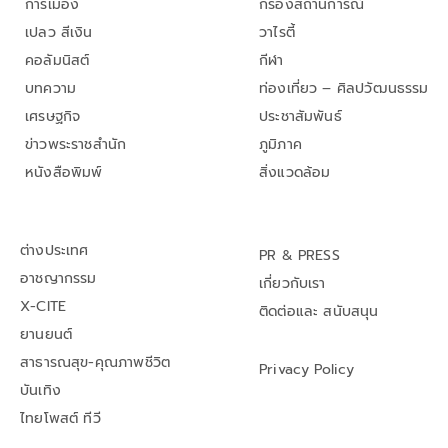
การเมือง
กรองสถานการณ์
เปลว สีเงิน
วาไรตี้
คอลัมนิสต์
กีฬา
บทความ
ท่องเที่ยว – ศิลปวัฒนธรรม
เศรษฐกิจ
ประชาสัมพันธ์
ข่าวพระราชสำนัก
ภูมิภาค
หนังสือพิมพ์
สิ่งแวดล้อม
ต่างประเทศ
PR & PRESS
อาชญากรรม
เกี่ยวกับเรา
X-CITE
ติดต่อและ สนับสนุน
ยานยนต์
สาธารณสุข-คุณภาพชีวิต
Privacy Policy
บันเทิง
ไทยโพสต์ ทีวี