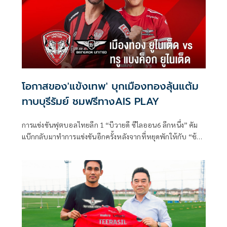
โอกาสของ'แข้งเทพ' บุกเมืองทองลุ้นแต้ม
ทาบบุรีรัมย์ ชมฟรีทางAIS PLAY
การแข่งขันฟุตบอลไทยลีก 1 “บีวายดี ซีไลออน6 ลีกหนึ่ง” คัม
แบ๊กกลับมาทำการแข่งขันอีกครั้งหลังจากที่หยุดพักให้กับ “ช้าง
ศึก” ทีมฟุตบอลทีมชาติไทย ในช่วงฟีฟ่าเดย์ที่ผ่านมา โดย AIS
PLAY ยังคงพร้อมถ่ายทอดสดจากขอบสนามให้ทุกคนได้ชมฟรี
ไม่มีค่าใช้จ่ายเหมือนเคย