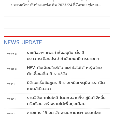
ประเทศไทย กับช้าง เอฟเอ คัพ 2023/24 ที่มีโควตา ฟุตบอล
เอเชีย เอเอฟซี แชมเปี้ยส์ ลีก อีลีท 2024/25 รอบเพลย์ออฟ
เป็นเดิมพัน ทัพแข้งเทพ ทรู แบงค็อก ยูไนเต็ด ต้องพบกับ ดรา
ก้อน ปทุมวัน กาญจนบุรี เอฟซี ในวันเสาร์ที่ 15 มิถุนายน 2567
เวลา 18.00 น. ณ สนามดราก้อน โซลาร์ ปาร์ค สเตเดียม
NEWS UPDATE
ราชกิจจาฯ แพร่คำสั่งอนุทิน ตั้ง 3
12:37 น.
ขรก.การเมืองประจำสำนักเลขาธิการนายกฯ
HPV ภัยเงียบใกล้ตัว ชะล่าใจไม่ได้ หญิงไทย
12:28 น.
ติดเชื้อเฉลี่ย 9 ราย/วัน
นิติเวชเริ่มชันสูตร 8 ร่างเหยื่อเหตุยิง รร. เปิด
12:21 น.
เกณฑ์เยียวยา
งานวิจัยเทคโนโลยี โดดลงจากหิ้ง สู่มือ1.2หมื่น
12:20 น.
ครัวเรือน สร้างรายได้เพิ่มทุกเดือน
ลายแทง 15 จุด วัดพระมหาธาตุฯ มรดกโลก