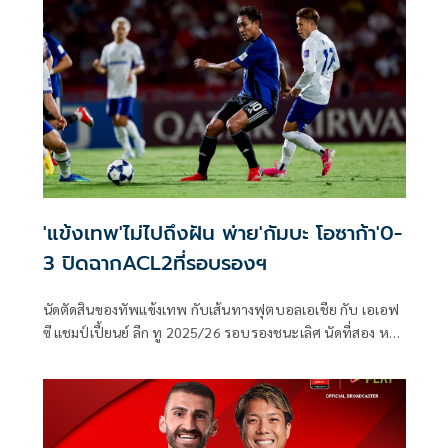
'แข้งเทพ'ไม่ไปถึงฝัน พ่าย'กัมบะ โอซาก้า'0-
3 ปิดฉากACL2ที่รอบรองฯ
นัดตัดสินของทัพแข้งเทพ กับเส้นทางฟุตบอลเอเชีย กับ เอเอฟ
ซี แชมป์เปี้ยนย์ ลีก ทู 2025/26 รอบรองชนะเลิศ นัดที่สอง หลัง
จากทัพแข้งเทพ บุกไปคว้าชัย 0-1 ถึงถิ่น โอซาก้า มานัดนี่กลับ
มาแข่งขันที่ประเทศไทยอีกครั้ง โดยแข้งเทพจะเปิดบ้าน ราชมัง
คลากีฬาสถาน ต้อนรับการมาเยือน กัมบะ โอซาก้า ในวันพุธที่
15 เมษายน 2569 เวลา 19.15 น.