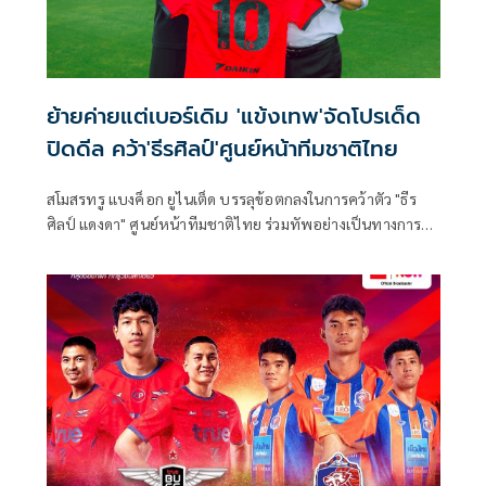
ย้ายค่ายแต่เบอร์เดิม 'แข้งเทพ'จัดโปรเด็ด
ปิดดีล คว้า'ธีรศิลป์'ศูนย์หน้าทีมชาติไทย
สโมสรทรู แบงค็อก ยูไนเต็ด บรรลุข้อตกลงในการคว้าตัว "ธีร
ศิลป์ แดงดา" ศูนย์หน้าทีมชาติไทย ร่วมทัพอย่างเป็นทางการ
โดย “มุ้ย” เลือกสวมเสื้อหมายเลข 10 ลงสนามให้กับแข้งเทพ