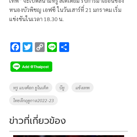
เทพ” จะเปิดสนามทรู สเตเดียม รับการมาเยือนของ
หนองบัวพิชญ เอฟซี ในวันเสาร์ที่ 21 มกราคม เริ่ม
แข่งขันในเวลา 18.30 น.
F
T
C
Li
S
ac
wi
o
n
h
e
tt
p
e
ar
b
er
y
e
o
Li
Tags
ทรู แบงค็อก ยูไนเต็ด
บียู
แข้งเทพ
o
n
ไทยลีกฤดูกาล2022-23
k
k
ข่าวที่เกี่ยวข้อง