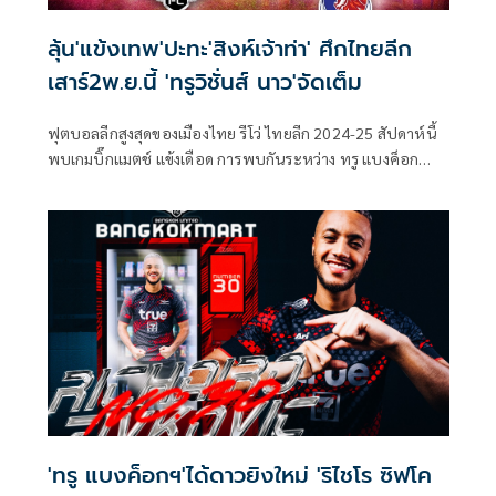
ลุ้น'แข้งเทพ'ปะทะ'สิงห์เจ้าท่า' ศึกไทยลีก
เสาร์2พ.ย.นี้ 'ทรูวิชั่นส์ นาว'จัดเต็ม
ฟุตบอลลีกสูงสุดของเมืองไทย รีโว่ ไทยลีก 2024-25 สัปดาห์นี้
พบเกมบิ๊กแมตช์ แข้งเดือด การพบกันระหว่าง ทรู แบงค็อก
ยูไนเต็ด เปิดบ้านพบ การท่าเรือ เอฟซี วันเสาร์ที่ 2 พฤศจิกายน
นี้ เวลา 19.00 น.
'ทรู แบงค็อกฯ'ได้ดาวยิงใหม่ 'ริไชโร ซิฟโค