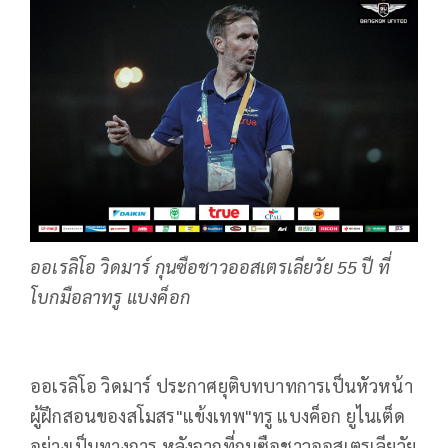
ออเรลิโอ วิดมาร์ กุนซือชาวออสเตรเลียวัย 55 ปี ที่
โบกมือลาทรู แบงค็อก
ออเรลิโอ วิดมาร์ ประกาศยุติบทบาทการเป็นหัวหน้า
ผู้ฝึกสอนของสโมสร"แข้งเทพ"ทรู แบงค็อก ยูไนเต็ด
อย่างเป็นทางการ หลังจากที่กุนซือชาวออสเตรเลียวัย