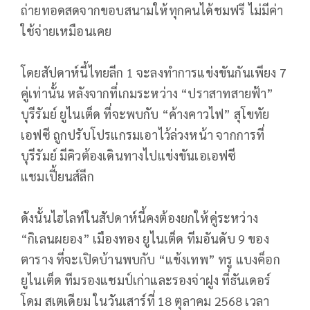
ถ่ายทอดสดจากขอบสนามให้ทุกคนได้ชมฟรี ไม่มีค่า
ใช้จ่ายเหมือนเคย
โดยสัปดาห์นี้ไทยลีก 1 จะลงทำการแข่งขันกันเพียง 7
คู่เท่านั้น หลังจากที่เกมระหว่าง “ปราสาทสายฟ้า”
บุรีรัมย์ ยูไนเต็ด ที่จะพบกับ “ค้างคาวไฟ” สุโขทัย
เอฟซี ถูกปรับโปรแกรมเอาไว้ล่วงหน้า จากการที่
บุรีรัมย์ มีคิวต้องเดินทางไปแข่งขันเอเอฟซี
แชมเปี้ยนส์ลีก
ดังนั้นไฮไลท์ในสัปดาห์นี้คงต้องยกให้คู่ระหว่าง
“กิเลนผยอง” เมืองทอง ยูไนเต็ด ทีมอันดับ 9 ของ
ตาราง ที่จะเปิดบ้านพบกับ “แข้งเทพ” ทรู แบงค็อก
ยูไนเต็ด ทีมรองแชมป์เก่าและรองจ่าฝูง ที่ธันเดอร์
โดม สเตเดียม ในวันเสาร์ที่ 18 ตุลาคม 2568 เวลา