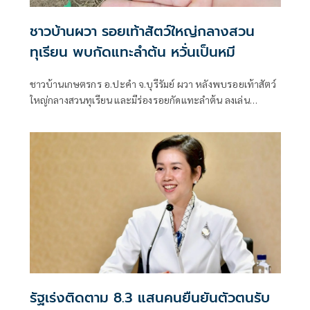
ชาวบ้านผวา รอยเท้าสัตว์ใหญ่กลางสวน
ทุเรียน พบกัดแทะลำต้น หวั่นเป็นหมี
ชาวบ้านเกษตรกร อ.ปะคำ จ.บุรีรัมย์ ผวา หลังพบรอยเท้าสัตว์
ใหญ่กลางสวนทุเรียน และมีร่องรอยกัดแทะลำต้น ลงเล่น
น้ำ เจ้าของเชื่อเป็นรอยเท้าหมีป่า ที่ผ่านมาเคยมีหมีจากเขต
ป่าดงใหญ่ออกมาทำร้ายชาวบ้านบาดเจ็บ วอน จนท.เร่งตรวจ
สอบป้องกันอันตราย
รัฐเร่งติดตาม 8.3 แสนคนยืนยันตัวตนรับ