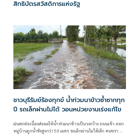
สิทธิบัตรสวัสดิการแห่งรัฐ
ชาวบุรีรัมย์ร้องทุกข์ น้ำท่วมนาข้าวซ้ำซากทุก
ปี รถเล็กผ่านไม่ได้ วอนหน่วยงานเร่งแก้ไข
ฝนตกต่อเนื่องส่งผลให้น้ำท่วมนาข้าวเป็นวงกว้าง ถนนเข้า-ออก
หมู่บ้านถูกน้ำขังสูงกว่า 50 เมตร รถเล็กผ่านไม่ได้เด็ก คนชรา ผู้
พิการเดือดร้อน ชาวบ้านเผยเป็นปัญหาซ้ำซากมาหลายปีวอน