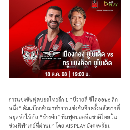
การแข่งขันฟุตบอลไทยลีก 1 “บีวายดี ซีไลออน6 ลีก
หนึ่ง” คัมแบ๊กกลับมาทำการแข่งขันอีกครั้งหลังจากที่
หยุดพักให้กับ “ช้างศึก” ทีมฟุตบอลทีมชาติไทย ใน
ช่วงฟีฟ่าเดย์ที่ผ่านมา โดย AIS PLAY ยังคงพร้อม