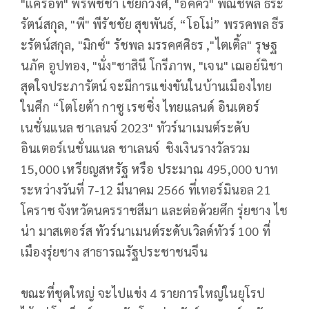
"แครอท" พรพิชชา เชยกีวงศ์, "อิคคิว" พณิชพล ธีระ
รัตน์สกุล, "พี" พีรัชชัย สุขพันธ์, “โอโม่” พรรคพล ธีร
ะรัตน์สกุล, "มิกซ์" รัชพล มรรคศศิธร ,"ไตเติ้ล" รุษฐ
นภัค อูปทอง, "นั่ง"ชาสินี โกรีภาพ, "เจน" เฌอย์นิชา
สุดใจประภารัตน์ จะมีการแข่งขันในบ้านเมืองไทย
ในศึก “โตโยต้า กาซู เรซซิ่ง ไทยแลนด์ อินเตอร์
เนชั่นแนล ชาเลนจ์ 2023" ทัวร์นาเมนต์ระดับ
อินเตอร์เนชั่นแนล ชาเลนจ์ ชิงเงินรางวัลรวม
15,000 เหรียญสหรัฐ หรือ ประมาณ 495,000 บาท
ระหว่างวันที่ 7-12 มีนาคม 2566 ที่เทอร์มินอล 21
โคราช จังหวัดนครราชสีมา และต่อด้วยศึก รุ่ยชาง ไช
น่า มาสเตอร์ส ทัวร์นาเมนต์ระดับเวิลด์ทัวร์ 100 ที่
เมืองรุ่ยชาง สาธารณรัฐประชาชนจีน
ขณะที่ชุดใหญ่ จะไปแข่ง 4 รายการใหญ่ในยุโรป