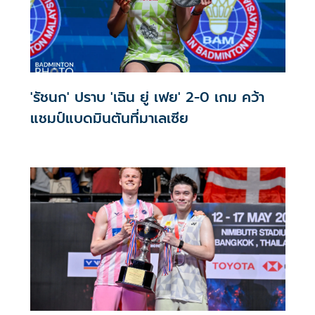
'รัชนก' ปราบ 'เฉิน ยู่ เฟย' 2-0 เกม คว้า
แชมป์แบดมินตันที่มาเลเซีย