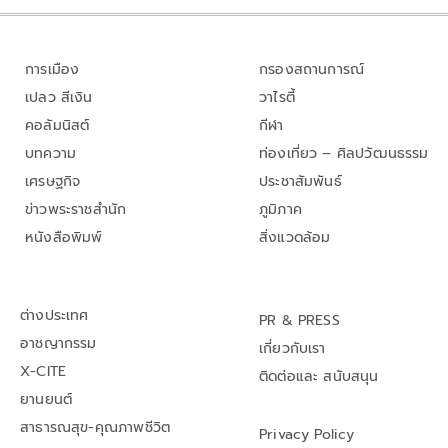
การเมือง
กรองสถานการณ์
เปลว สีเงิน
วาไรตี้
คอลัมนิสต์
กีฬา
บทความ
ท่องเที่ยว – ศิลปวัฒนธรรม
เศรษฐกิจ
ประชาสัมพันธ์
ข่าวพระราชสำนัก
ภูมิภาค
หนังสือพิมพ์
สิ่งแวดล้อม
ต่างประเทศ
PR & PRESS
อาชญากรรม
เกี่ยวกับเรา
X-CITE
ติดต่อและ สนับสนุน
ยานยนต์
สาธารณสุข-คุณภาพชีวิต
Privacy Policy