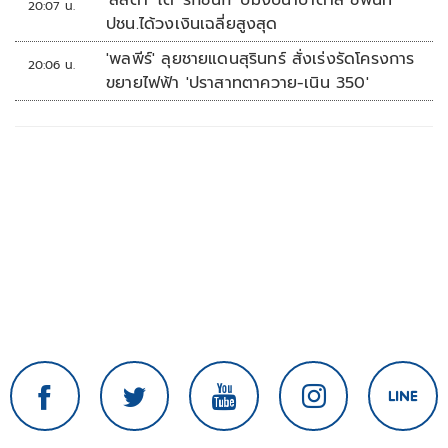
'ลลิดา' โต้ 'รักชนก' ปมงบน้ำบาดาล ชี้พื้นที่
20:07 น.
ปชน.ได้วงเงินเฉลี่ยสูงสุด
'พลพีร์' ลุยชายแดนสุรินทร์ สั่งเร่งรัดโครงการ
20:06 น.
ขยายไฟฟ้า 'ปราสาทตาควาย-เนิน 350'