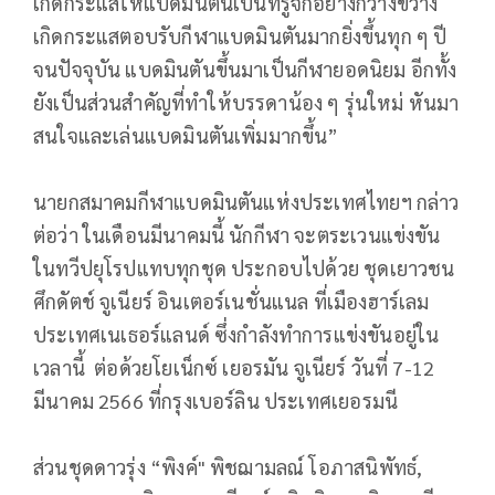
เกิดกระแสให้แบดมินตันเป็นที่รู้จักอย่างกว้างขวาง
เกิดกระแสตอบรับกีฬาแบดมินตันมากยิ่งขึ้นทุก ๆ ปี
จนปัจจุบัน แบดมินตันขึ้นมาเป็นกีฬายอดนิยม อีกทั้ง
ยังเป็นส่วนสำคัญที่ทำให้บรรดาน้อง ๆ รุ่นใหม่ หันมา
สนใจและเล่นแบดมินตันเพิ่มมากขึ้น”
นายกสมาคมกีฬาแบดมินตันแห่งประเทศไทยฯ กล่าว
ต่อว่า ในเดือนมีนาคมนี้ นักกีฬา จะตระเวนแข่งขัน
ในทวีปยุโรปแทบทุกชุด ประกอบไปด้วย ชุดเยาวชน
ศึกดัตช์ จูเนียร์ อินเตอร์เนชั่นแนล ที่เมืองฮาร์เลม
ประเทศเนเธอร์แลนด์ ซึ่งกำลังทำการแข่งขันอยู่ใน
เวลานี้ ต่อด้วยโยเน็กซ์ เยอรมัน จูเนียร์ วันที่ 7-12
มีนาคม 2566 ที่กรุงเบอร์ลิน ประเทศเยอรมนี
ส่วนชุดดาวรุ่ง “พิงค์" พิชฌามลณ์ โอภาสนิพัทธ์,