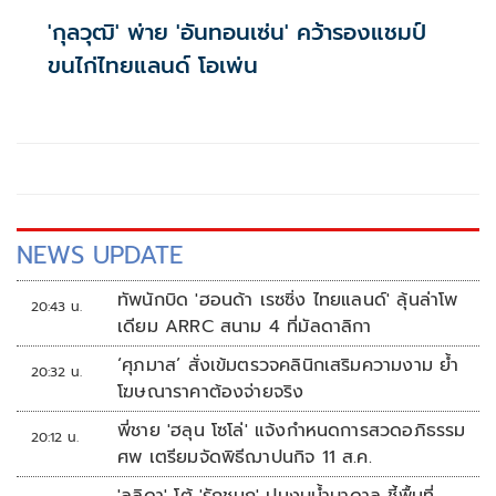
'กุลวุฒิ' พ่าย 'อันทอนเซ่น' คว้ารองแชมป์
ขนไก่ไทยแลนด์ โอเพ่น
NEWS UPDATE
ทัพนักบิด 'ฮอนด้า เรซซิ่ง ไทยแลนด์' ลุ้นล่าโพ
20:43 น.
เดียม ARRC สนาม 4 ที่มัลดาลิกา
‘ศุภมาส’ สั่งเข้มตรวจคลินิกเสริมความงาม ย้ำ
20:32 น.
โฆษณาราคาต้องจ่ายจริง
พี่ชาย 'ฮลุน โซโล่' แจ้งกำหนดการสวดอภิธรรม
20:12 น.
ศพ เตรียมจัดพิธีฌาปนกิจ 11 ส.ค.