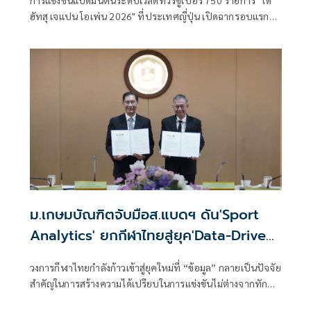
การแข่งขันแบดมินตันระดับเวิลด์ทัวร์ซูเปอร์ 750 รายการ "ได
ฮัทสุ เจแปน โอเพ่น 2026" ที่ประเทศญี่ปุ่น เปิดฉากรอบแรก
เมื่อวันที่
ม.เกษมบัณฑิตจับมือส.แบดฯ ดัน'Sport
Analytics' ยกกีฬาไทยสู่ยุค'Data-Driven
Sports'
วงการกีฬาไทยกำลังก้าวเข้าสู่ยุคใหม่ที่ “ข้อมูล” กลายเป็นปัจจัย
สำคัญในการสร้างความได้เปรียบในการแข่งขันไม่ต่างจากทักษะ
ของนักกีฬาและประสบการณ์ของผู้ฝึกสอน ล่าสุดเมื่อวันที่ 23