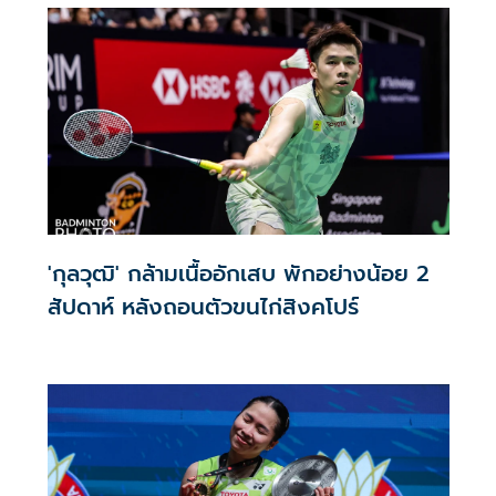
มิถุนายน 2569 ที่ผ่านมา คณะวิทยาศาสตร์การกีฬา
มหาวิทยาลัยเกษมบัณฑิต ได้ลงนามบันทึกข้อตกลงความร่วมมือ
ทางวิชาการ (MOU) กับสมาคมกีฬาแบดมินตันแห่ง
ประเทศไทย ในพระบรมราชูปถัมภ์ เพื่อร่วมกันพัฒนางานวิจัย
การเรียนการสอน และนวัตกรรมด้านวิทยาศาสตร์การกีฬาและ
Sport Analytics
'กุลวุฒิ' กล้ามเนื้ออักเสบ พักอย่างน้อย 2
สัปดาห์ หลังถอนตัวขนไก่สิงคโปร์