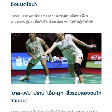
ชิงแบดไชน่า
“บาส” เดชาพล พัววรานุเคราะห์-“เฟม” ศุภิสรา เพียว
สามพราน คู่ผสมมืออันดับ 4 ของโลก พ่ายให้กับคู่เจ้าถิ่นไป
อย่างหวุดหวิดทั้งสองเกมในศึกแบดมินตันรายการ “วิคเตอร์ ไช
น่า โอ
'บาส-เฟม' ปราบ 'เอ็ม-มุก' ลิ่วรอบสองขนไก่
'เจแปน'