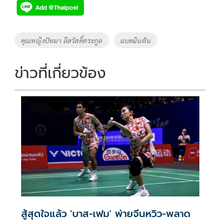
e
tt
p
e
ar
b
er
y
e
o
Li
Tags
คุณหญิงปัทมา ลีสวัสดิ์ตระกูล
แบดมินตัน
o
n
k
k
ข่าวที่เกี่ยวข้อง
สู้สุดใจแล้ว 'บาส-เฟม' พ่ายจีนหวิว-พลาด