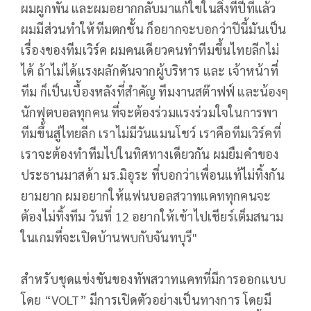
ผมผูกพัน และผมอยากกลับมาแก้ใขในสิ่งที่ปีที่แล้ว
ผมมีส่วนทำให้ทีมตกชั้น ก็อยากจะบอกว่าปีนี้มันเป็น
เรื่องของทีมเวิร์ค ผมคนเดียวคนทำทีมขึ้นไทยลีกไม่
ได้ ถ้าไม่ได้แรงผลักดันจากผู้บริหาร และ เจ้าหน้าที่
ทีม ก็เป็นเบื้องหลังที่สำคัญ ทีมงานสต๊าฟฟ์ และน้องๆ
นักฟุตบอลทุกคน ที่จะต้องร่วมแรงร่วมใจในการพา
ทีมขึ้นสู่ไทยลีก เราไม่มีวันแมนโชว์ เราคือทีมเวิร์คที่
เราจะต้องทำทีมไปในทิศทางเดียวกัน ผมยืมคำของ
ประธานมาสด้า มร.มิอุระ ที่บอกว่าเพื่อนแท้ไม่ทิ้งกัน
ยามยาก ผมอยากให้แฟนบอลสวาทแคททุกคนจะ
ต้องไม่ทิ้งทีม วันที่ 12 อยากให้เข้าไปเชียร์เต็มสนาม
ในเกมที่จะเปิดบ้านพบกับจันทบุรี"
สำหรับชุดแข่งขันของทัพสวาทแคทที่มีการออกแบบ
โดย “VOLT” มีการเปิดตัวอย่างเป็นทางการ โดยมี