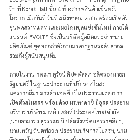
ลีก ที่ Korat Hall ชั้น 4 ห้างสรรพสินค้าเซ็นทรัล
โคราช เมื่อวันที่ วันที่ 4 สิงหาคม 2566 พร้อมเปิดตัว
ขุนพลสวาทแคท และเผยโฉมชุดแข่งขันใหม่ ภายใต้
แบรนด์ “VOLT” ซึ่งเป็นบริษัทผู้ผลิตและจำหน่าย
ผลิตภัณฑ์ ชุดออกกำลังกายมาตราฐานระดับสากล
รวมถึงผู้สนับสนุนทีม
ภายในงาน ฯพณฯ สุวัจน์ ลิปตพัลลภ อดีตรองนายก
รัฐมนตรี ในฐานะประธานที่ปรึกษาสโมสร
นครราชสีมา มาสด้า เอฟซี เป็นประธานแถลงข่าว
เปิดตัวสโมสรฯ พร้อมด้วย มร.ทาดาชิ มิอุระ ประธาน
บริหาร บริษัท มาสด้า เซลส์ (ประเทศไทย) จำกัด
,นายสามารถ สุวรรณมนี ปลัดจังหวัดนครราชสีมา,
นายเทวัญ ลิปตพัลลภ ประธานบริหารสโมสรฯ, นาย
วัชรพล โตมรศักดิ์ ประธานสโมสรฯ, นายแพทย์วรรณ