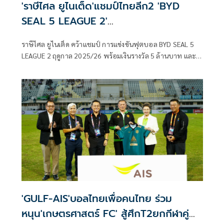
'ราษีไศล ยูไนเต็ด'แชมป์ไทยลีก2 'BYD
SEAL 5 LEAGUE 2'
ฤดูกาล2025/26รับ5ล้าน
ราษีไศล ยูไนเต็ด คว้าแชมป์ การแข่งขันฟุตบอล BYD SEAL 5
LEAGUE 2 ฤดูกาล 2025/26 พร้อมเงินรางวัล 5 ล้านบาท และ
สิทธิ์ในการเลื่อนชั้นขึ้นไปเข้าร่วมการแข่งขันฟุตบอล BYD
Sealion6 League 1 ฤดูกาล 2026/27
'GULF-AIS'บอลไทยเพื่อคนไทย ร่วม
หนุน'เกษตรศาสตร์ FC' สู้ศึกT2ยกกีฬาคู่