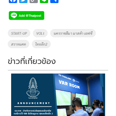
ac
wi
o
n
h
e
tt
p
e
ar
b
er
y
e
o
Li
Tags
START-UP
VOLt
นครราชสีมา มาสด้า เอฟซี
o
n
สวาทแคท
ไทยลีก2
k
k
ข่าวที่เกี่ยวข้อง