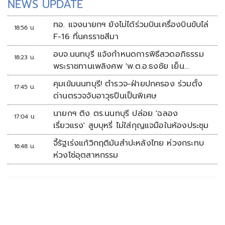
NEWS UPDATE
ทอ. แจงนายกฯ ยังไม่ได้ร่วมบินเครื่องบินขับไล่
18:56 น.
F-16 ที่นครราชสีมา
อบจ.นนทบุรี แจ้งกำหนดการพิธีสวดอภิธรรม
18:23 น.
พระราชทานเพลิงศพ 'พ.ต.อ.ธงชัย เย็น
ประเสริฐ'
คุมเข้มนนทบุรี! ตำรวจ-ฝ่ายปกครอง ร่วมตั้ง
17:45 น.
ด่านตรวจจับอาวุธปืนเป็นพิเศษ
นายกฯ ติง ตร.นนทบุรี ปล่อย 'ฉลอง
17:04 น.
เรี่ยวแรง' สูบบุหรี่ ไม่ใส่กุญแจมือในห้องประชุม
จี้รัฐเร่งแก้วิกฤติมันสำปะหลังไทย ห่วงกระทบ
16:48 น.
ห่วงโซ่อุตสาหกรรม