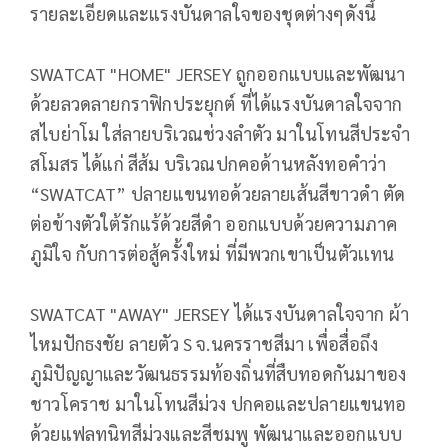
รายละเอียดและแรงบันดาลใจของชุดต่างๆดังนี้
SWATCAT "HOME" JERSEY ถูกออกแบบและพัฒนา
ด้วยลวดลายกราฟิกประยุกต์ ที่ได้แรงบันดาลใจจาก
สไบย่าโม ใส่ลายบริเวณช่วงลำตัว มาในโทนสีประจำ
สโมสร ได้แก่ สีส้ม บริเวณปกคอด้านหลังทอคำว่า
“SWATCAT” ปลายแขนทอด้วยลายเส้นสีขาวดำ ตัด
ต่อข้างตัวใต้รักแร้ด้วยสีดำ ออกแบบด้วยความภาค
ภูมิใจ กับการต่อสู้ครั้งใหม่ ที่มีพวกเขาเป็นตัวเเทน
SWATCAT "AWAY" JERSEY ได้แรงบันดาลใจจาก ผ้า
ไหมปักธงชัย ลายตัว S จ.นครราชสีมา เพื่อสื่อถึง
ภูมิปัญญาและวัฒนธรรมท้องถิ่นที่สืบทอดกันมาของ
ชาวโคราช มาในโทนสีม่วง ปกคอและปลายแขนทอ
ด้วยแฟลทนิทสีม่วงและสีชมพู พัฒนาและออกแบบ