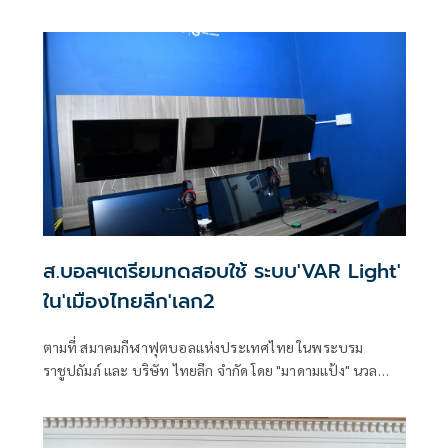
การทำทีม ที่ประสบปัญหาด้านการบริหาร การลาออกของผู้
จัดการทีม และเจ้าหน้าที่ผู้ประสานงาน ที่อาจส่งผลให้ไม่
สามารถทำการแข่งขันต่อในเลกที่สองได้
ส.บอลฯเตรียมทดสอบใช้ ระบบ'VAR Light'
ใน'เมืองไทยลีก'เลก2
ตามที่ สมาคมกีฬาฟุตบอลแห่งประเทศไทย ในพระบรม
ราชูปถัมภ์ และ บริษัท ไทยลีก จำกัด โดย "มาดามแป้ง" นวล
พรรณ ล่ำซำ นายกสมาคมฯ และประธานเจ้าหน้าที่ บริหาร
บริษัท ไทยลีก จำกัด มีนโยบาย ที่จะนำเทคโนโลยี VAR Light มา
ใช้ในการแข่งขันฟุตบอล (เมืองไทย ลีก) ไทยลีก 2 เลก 2 ฤดูกาล