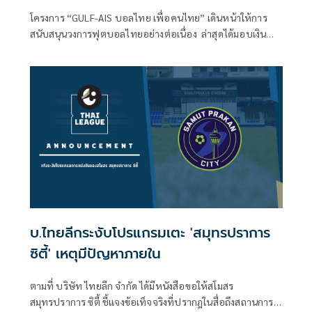
การศึกษา
โครงการ “GULF-AIS บอลไทย เพื่อคนไทย” เดินหน้าให้การ
สนับสนุนวงการฟุตบอลไทยอย่างต่อเนื่อง ล่าสุดได้มอบเงิน
สนับสนุนแก่สโมสรฟุตบอล เกษตรศาสตร์ เอฟซี ซึ่งเป็นตัวแทน
จากสถาบันการศึกษาในการแข่งขันฟุตบอลลีกอาชีพ เพื่อส่ง
เสริมการพัฒนาศักยภาพของนักกีฬาและยกระดับมาตรฐาน
ของสโมสรให้พร้อมสำหรับการแข่งขันในระดับที่สูงขึ้น
บ.ไทยลีกระงับโปรแกรมเตะ 'สมุทรปราการ
ซิตี้' เหตุมีปัญหาภายใน
ตามที่ บริษัท ไทยลีก จำกัด ได้มีหนังสือขอให้สโมสร
สมุทรปราการ ซิตี้ ชี้แจงข้อเท็จจริงที่ปรากฎในสื่อถึงสถานการณ์