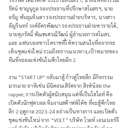
รัตน์ ชาญนุกูล รองประธานที่ปรึกษาสโมสรฯ, นาย
อรัญ พันธุมจินดา รองประธานฝ่ายบริหาร, นางสาว
อัญรินทร์ วงศ์อัครพัฒนา รองประธานฝ่ายหารายได้,
นายศุภรัศมิ์ ตัณฑเศรณีวัฒน์ ผู้อำนวยการสโมสร,
และ แฟนบอลชาวโคราชที่ให้ความสนใจที่อยากจะ
เห็นชุดแข่งใหม่ รวมถึงทราบแนวทาง,เป้าหมายของ
ทีมที่จะลงแข่งขันในศึกไทยลีก 2
งาน “START UP" กลับมาสู้ ก้าวสู่ไทยลีก มีกิจกรรม
มากมาย อาทิเช่น มินิคอนเสิร์ตจาก สิงห์น้อย the
rapper, การเปิดตัวผู้สนับสนุน แต่ที่เป็นไฮไลท์ คือ
เปิดตัวนักฟุตบอล ทีมงานสต๊าฟฟ์โค้ช ที่จะสู้ศึกไทย
ลีก 2 ฤดูกาล 2023-24 อย่างเป็นทางการ และเปิดตัว
ชุดแข่งขันใหม่ จาก “VOLT” บริษัท โวลท์ เอนเนอร์จี