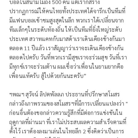
บอลในสนามไม่ถึง 500 คน แต่เราก็สร้าง
ปรากฏการณ์ให้คนไทยทั้งประเทศได้จารึกเป็นทีมที่
มีแฟนบอลเข้าชมสูงสุดในลีก พวกเราได้เปลี่ยนจาก
ทีมเล็กๆในระดับท้องถิ่น ให้เป็นทีมที่ยิ่งใหญ่ระดับ
ประเทศ สวาทแคทกับมาสด้าเราเดินเคียงข้างกันมา
ตลอด 11 ปีแล้ว เราสัญญาว่าเราจะเดินเคียงข้างกัน
ตลอดไปครับ วันที่พวกเรามีสุขเราจะร่วมสุข วันที่เรา
มีทุกข์เราจะร่วมต้าน ผมเชื่อว่าเพื่อนในยามยากคือ
เพื่อนแท้ครับ สู้ไปด้วยกันนะครับ”
ฯพณฯ สุวัจน์ ลิปตพัลลภ ประธานที่ปรึกษาสโมสร
กล่าวถึงภาพรวมของสโมสรฯที่มีการเปลี่ยนแปลงว่า "
ก่อนอื่นต้องขอกล่าวความรู้สึกที่มีต่อการแข่งขันใน
ฤดูกาลที่ผ่านมา ที่เราไม่ประสบผลความสำเร็จตามที่
ตั้งไว้ เราต้องลงมาเล่นในไทยลีก 2 ซึ่งคิดว่าเป็นการ