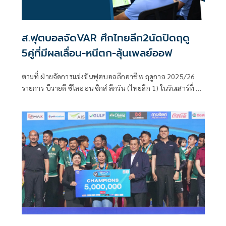
ส.ฟุตบอลจัดVAR ศึกไทยลีก2นัดปิดฤดู
5คู่ที่มีผลเลื่อน-หนีตก-ลุ้นเพลย์ออฟ
ตามที่ ฝ่ายจัดการแข่งขันฟุตบอลลีกอาชีพ ฤดูกาล 2025/26
รายการ บีวายดี ซีไลออน ซิกส์ ลีกวัน (ไทยลีก 1) ในวันเสาร์ที่ 25
เมษายน 2569 มีโปรแกรมแข่งขัน จำนวน 3 คู่ ประกอบด้วย
สิงห์ เชียงราย ยูไนเต็ด พบ ทรู แบงค็อก ยูไนเต็ด, บีจี ปทุม
ยูไนเต็ด พบ นครราชสีมา มาสด้า เอฟซี และ อุทัยธานี เอฟซี
พบ การท่าเรือ เอฟซี