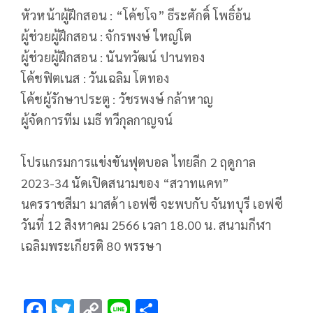
หัวหน้าผู้ฝึกสอน : “โค้ชโจ” ธีระศักดิ์ โพธิ์อ้น
ผู้ช่วยผู้ฝึกสอน : จักรพงษ์ ใหญ่โต
ผู้ช่วยผู้ฝึกสอน : นันทวัฒน์ ปานทอง
โค้ชฟิตเนส : วันเฉลิม โตทอง
โค้ชผู้รักษาประตู : วัชรพงษ์ กล้าหาญ
ผู้จัดการทีม เมธี ทวีกุลกาญจน์
โปรแกรมการแข่งขันฟุตบอล ไทยลีก 2 ฤดูกาล
2023-34 นัดเปิดสนามของ “สวาทแคท”
นครราชสีมา มาสด้า เอฟซี จะพบกับ จันทบุรี เอฟซี
วันที่ 12 สิงหาคม 2566 เวลา 18.00 น. สนามกีฬา
เฉลิมพระเกียรติ 80 พรรษา
F
T
C
Li
S