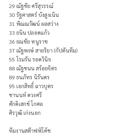
29 ณัฐชัย ศรีสุวรรณ์
30 รัฐศาสตร์ บังสูงเนิน
31 พิณณวัฒน์ ผลสว่าง
33 ธนิน ปลอดแก้ว
36 ธณชัย หนูราช
37 ณัฐพงษ์ สายริยา (กัปตันทีม)
55 โรมรัน รอดวินิจ
88 ณัฐชนน สร้อยจิตร
89 ธนภัทร นิรันดร
95 เอกสิทธิ์ ฉาวบุตร
ชานนท์ ดวงศรี
ศักดิเสกข์ โกศล
ศิรวุฒิ เก่งนอก
ทีมงานสต๊าฟฟ์โค้ช