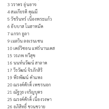
3 วราดร อุ่นอาจ
4 สมเกียรติ คุณมี
5 วัชรินทร์ เนื่องพระแก้ว
6 อับบาส โมฮาหมัด
7 แกรก อูลา
9 เมลวิน ลอเรนเซน
10 เดย์วิซอน แฟร์นานเดส
15 วรภพ ทวีสุข
16 นนท์นวัฒน์ สาลาด
17 วีรวัฒน์ จิรภักสิริ
19 พีรพัฒน์ คำแพง
20 ณรงค์ศักดิ์ เพชรนอก
21 ณัฐวุธ เจริญบุตร
25 ณรงค์ศักดิ์ เนื่องวงษา
26 อภิสิทธิ์ ขวนขวาย