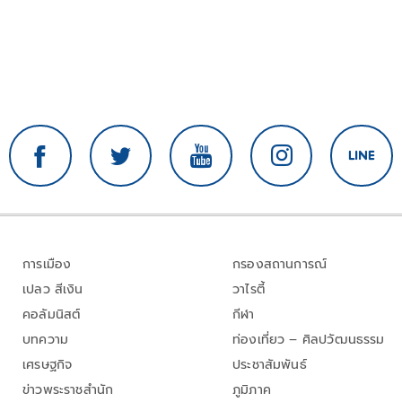
การเมือง
กรองสถานการณ์
เปลว สีเงิน
วาไรตี้
คอลัมนิสต์
กีฬา
บทความ
ท่องเที่ยว – ศิลปวัฒนธรรม
เศรษฐกิจ
ประชาสัมพันธ์
ข่าวพระราชสำนัก
ภูมิภาค