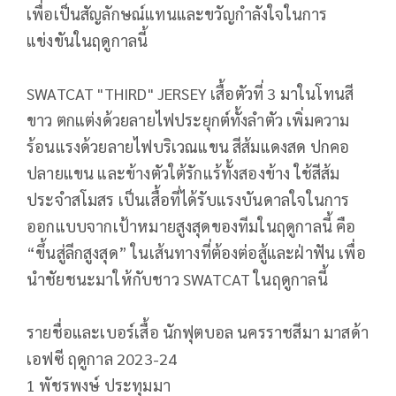
เพื่อเป็นสัญลักษณ์แทนและขวัญกำลังใจในการ
แข่งขันในฤดูกาลนี้
SWATCAT "THIRD" JERSEY เสื้อตัวที่ 3 มาในโทนสี
ขาว ตกแต่งด้วยลายไฟประยุกต์ทั้งลำตัว เพิ่มความ
ร้อนแรงด้วยลายไฟบริเวณแขน สีส้มแดงสด ปกคอ
ปลายแขน และข้างตัวใต้รักแร้ทั้งสองข้าง ใช้สีส้ม
ประจำสโมสร เป็นเสื้อที่ได้รับแรงบันดาลใจในการ
ออกแบบจากเป้าหมายสูงสุดของทีมในฤดูกาลนี้ คือ
“ขึ้นสู่ลีกสูงสุด” ในเส้นทางที่ต้องต่อสู้และฝ่าฟัน เพื่อ
นำชัยชนะมาให้กับชาว SWATCAT ในฤดูกาลนี้
รายชื่อและเบอร์เสื้อ นักฟุตบอล นครราชสีมา มาสด้า
เอฟซี ฤดูกาล 2023-24
1 พัชรพงษ์ ประทุมมา