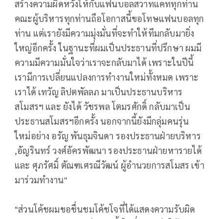
สร้างความผิดหวังให้กับแฟนบอลสวาทแคททุกท่าน
คณะผู้บริหารทุกท่านถือโอกาสนี้ขอโทษแฟนบอลทุก
ท่าน แต่เรายังมีความมุ่งมั่นที่จะทำให้ทีมกลับมายิ่ง
ใหญ่อีกครั้ง ในฐานะที่ผมเป็นประธานที่ปรึกษา ผมมี
ความมีความมั่นใจว่าเราจะกลับมาได้ เพราะในปีนี้
เรามีการเปลี่ยนแปลงการทำงานใหม่ทั้งหมด เพราะ
เราได้ เทวัญ ลิปตพัลลภ มาเป็นประธานบริหาร
สโมสรฯ และ ยังได้ วัชรพล โตมรศักดิ์ กลับมาเป็น
ประธานสโมสรฯอีกครั้ง นอกจากนี้ยังมีกลุ่มคนรุ่น
ใหม่อย่าง อรัญ พันธุมจินดา รองประธานฝ่ายบริหาร
,อัญรินทร์ วงศ์อัครพัฒนา รองประธานฝ่ายหารายได้
และ ศุภรัศมิ์ ตัณฑเศรณีวัฒน์ ผู้อำนวยการสโมสร เข้า
มาร่วมทำงาน"
"ส่วนโค้ชผมขอชื่นชมโค้ชโจที่ได้แสดงความรับผิด