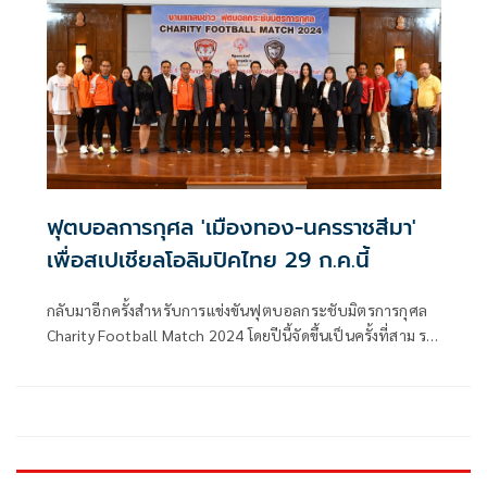
2024/25
ฟุตบอลการกุศล 'เมืองทอง-นครราชสีมา'
เพื่อสเปเชียลโอลิมปิคไทย 29 ก.ค.นี้
กลับมาอีกครั้งสำหรับการแข่งขันฟุตบอลกระชับมิตรการกุศล
Charity Football Match 2024 โดยปีนี้จัดขึ้นเป็นครั้งที่สาม ระ
หว่างสองสโมรชั้นนำในศึกไทยลีก ที่เต็มไปด้วยผู้เล่นชื่อดัง
มากมาย เมืองทอง ยูไนเต็ด พบ นครราชสีมา มาสด้า เอฟซี วัน
จันทร์ที่ 29 กรกฎาคม 2567 ธันเดอร์โดม สเตเดียม ซึ่งเงินรายได้
ทั้งหมดมอบให้ สมาคมกีฬาสเปเชียลโอลิมปิคแห่งประเทศไทย
เพื่อการแข่งขันกีฬาระดับโลก ของนักกีฬาผู้พิการทางสติปัญญา
ทีมชาติไทย