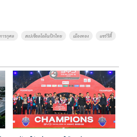
การกุศล
สเปเชียลโอลิมปิกไทย
เมืองทอง
แชร์ริตี้