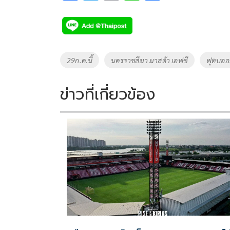
ac
wi
o
n
h
e
tt
p
e
ar
b
er
y
e
o
Li
Tags
29ก.ค.นี้
นครราชสีมา มาสด้า เอฟซี
ฟุตบอล
o
n
k
k
ข่าวที่เกี่ยวข้อง