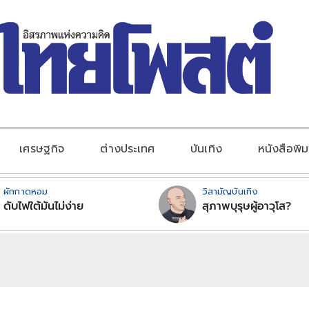
เศรษฐกิจ
ต่างประเทศ
บันเทิง
หนังสือพิม
ผักกาดหอม
วิสามัญบันเทิง
ดับไฟใต้มันไม่ง่าย
สุภาพบุรุษผู้อาวุโส?