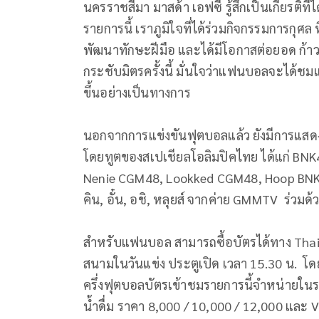
นครราชสีมา มาสด้า เอฟซี รู้สึกเป็นเกียรติที่
รายการนี้ เราภูมิใจที่ได้ร่วมกิจกรรมการกุศล 
พัฒนาทักษะฝีมือ และได้มีโอกาสต่อยอด ก้า
กระชับมิตรครั้งนี้ มั่นใจว่าแฟนบอลจะได้ชมแ
ขึ้นอย่างเป็นทางการ
นอกจากการแข่งขันฟุตบอลแล้ว ยังมีการแสดงม
โดยทูตของสเปเชียลโอลิมปิคไทย ได้แก่ BN
Nenie CGM48, Lookked CGM48, Hoop BNK48
คิน, อั๋น, อชิ, หลุยส์ จากค่าย GMMTV ร่วมด
สำหรับแฟนบอล สามารถซื้อบัตรได้ทาง Thai
สนามในวันแข่ง ประตูเปิด เวลา 15.30 น. โด
ครึ่งฟุตบอลบัตรเข้าชมรายการนี้จำหน่ายใ
น้ำดื่ม ราคา 8,000 / 10,000 / 12,000 และ