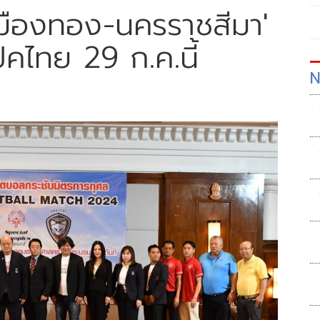
มืองทอง-นครราชสีมา'
ิคไทย 29 ก.ค.นี้
N