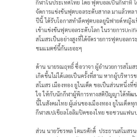
กีฬาในประเทศไทย โดย ฟุตบอลเป็นกีฬาที่ ได
จัดการแข่งขันฟุตบอลระดับสากล มาแล้วหลาย
ปีนี้ ได้รับโอกาสทำลีคฟุตบอลยูนิฟายด์หญิงเ
เข้าแข่งขันฟุตบอลระดับโลก ในรายการUnifi
สโมสรเป็นอย่างสูงที่ได้จัดรายการฟุตบอลกร
ชมแมตช์นี้กันเยอะๆ
ด้าน นายรณฤทธิ์ ซื่อวาจา ผู้อำนวยการสโมสร 
เกิดขึ้นไม่ได้เลยเป็นครั้งที่สาม หากผู้บริหา
สโมสร เมืองทอง ยูไนเต็ด ขอเป็นส่วนหนึ่งที
ใจ ให้กับนักกีฬาผู้พิการทางสติปัญญาได้พั
นี้ในสังคมไทย ผู้เล่นของเมืองทอง ยูไนเต็ด
กีฬาสเปเชียลโอลิมปิคของไทย ขอชวนแฟนบอล
ส่วน นายวัชรพล โตมรศักดิ์ ประธานสโมสรนค