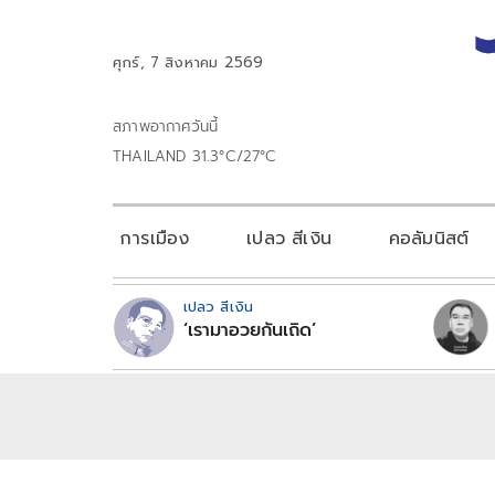
ศุกร์, 7 สิงหาคม 2569
สภาพอากาศวันนี้
THAILAND 31.3°C/27°C
การเมือง
เปลว สีเงิน
คอลัมนิสต์
เปลว สีเงิน
‘เรามาอวยกันเถิด’