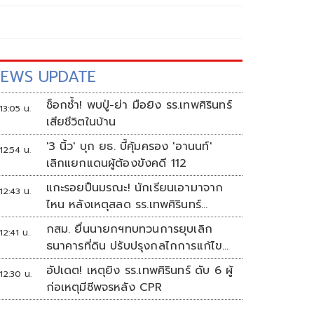
EWS UPDATE
ช็อกซ้ำ! พบปู่-ย่า มือยิง รร.เทพศิรินทร์
13:05 น.
เสียชีวิตในบ้าน
'3 นิ้ว' บุก ยธ. บี้คุ้มครอง 'อานนท์'
12:54 น.
เลิกแยกแดนผู้ต้องขังคดี 112
แกะรอยปืนมรณะ! นักเรียนเอามาจาก
12:43 น.
ไหน หลังเหตุสลด รร.เทพศิรินทร์
นนทบุรี
กสม. ยื่นนายกฯทบทวนการยุบเลิก
12:41 น.
ธนาคารที่ดิน ปรับปรุงกลไกการแก้ไข
ปัญหาความเหลื่อมล้ำ
อัปเดต! เหตุยิง รร.เทพศิรินทร์ ดับ 6 ผู้
12:30 น.
ก่อเหตุมีชีพจรหลัง CPR