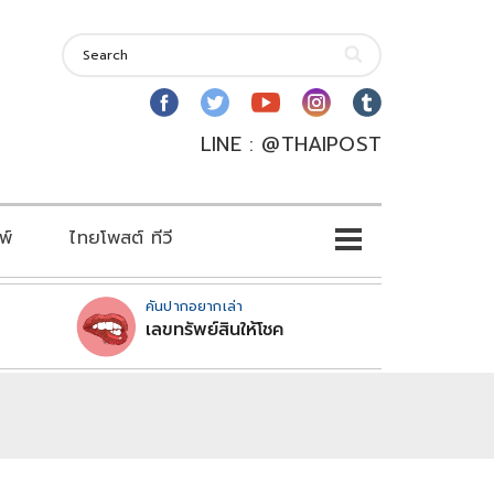
LINE : @THAIPOST
พ์
ไทยโพสต์ ทีวี
คันปากอยากเล่า
เลขทรัพย์สินให้โชค