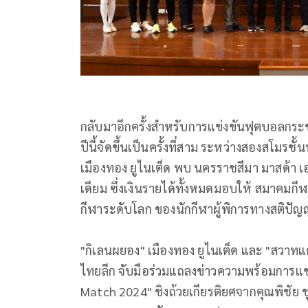
กลับมาอีกครั้งสำหรับการแข่งขันฟุตบอลกระ
ปีนี้จัดขึ้นเป็นครั้งที่สาม ระหว่างสองสโมรชั้
เมืองทอง ยูไนเต็ด พบ นครราชสีมา มาสด้า เอ
เดียม ซึ่งเงินรายได้ทั้งหมดมอบให้ สมาคมก
กีฬาระดับโลก ของนักกีฬาผู้พิการทางสติปั
"กิเลนผยอง" เมืองทอง ยูไนเต็ด และ "สวาท
ไทยลีก จับมือร่วมแถลงข่าวความพร้อมการแข
Match 2024" ชิงถ้วยเกียรติยศจากคุณพิชัย