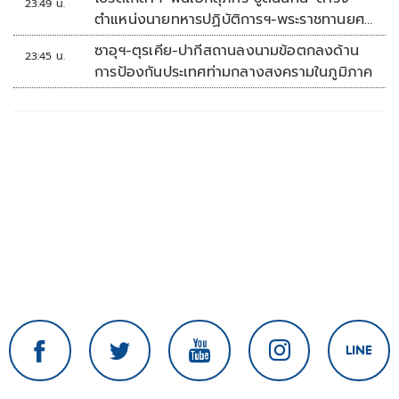
23:49 น.
ตำแหน่งนายทหารปฏิบัติการฯ-พระราชทานยศ
'พลตรี'
ซาอุฯ-ตุรเคีย-ปากีสถานลงนามข้อตกลงด้าน
23:45 น.
การป้องกันประเทศท่ามกลางสงครามในภูมิภาค