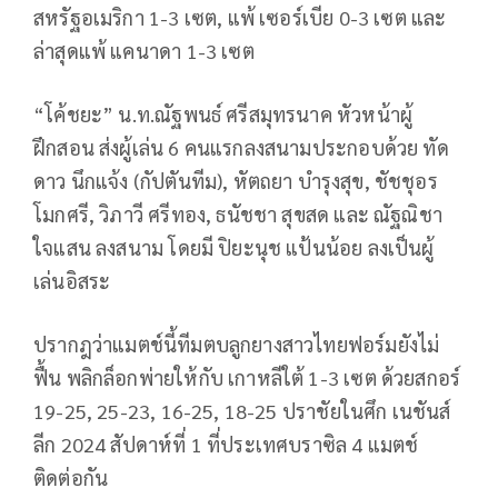
สหรัฐอเมริกา 1-3 เซต, แพ้ เซอร์เบีย 0-3 เซต และ
ล่าสุดแพ้ แคนาดา 1-3 เซต
“โค้ชยะ” น.ท.ณัฐพนธ์ ศรีสมุทรนาค หัวหน้าผู้
ฝึกสอน ส่งผู้เล่น 6 คนแรกลงสนามประกอบด้วย ทัด
ดาว นึกแจ้ง (กัปตันทีม), หัตถยา บำรุงสุข, ชัชชุอร
โมกศรี, วิภาวี ศรีทอง, ธนัชชา สุขสด และ ณัฐณิชา
ใจแสน ลงสนาม โดยมี ปิยะนุช แป้นน้อย ลงเป็นผู้
เล่นอิสระ
ปรากฎว่าแมตช์นี้ทีมตบลูกยางสาวไทยฟอร์มยังไม่
ฟื้น พลิกล็อกพ่ายให้กับ เกาหลีใต้ 1-3 เซต ด้วยสกอร์
19-25, 25-23, 16-25, 18-25 ปราชัยในศึก เนชันส์
ลีก 2024 สัปดาห์ที่ 1 ที่ประเทศบราซิล 4 แมตช์
ติดต่อกัน