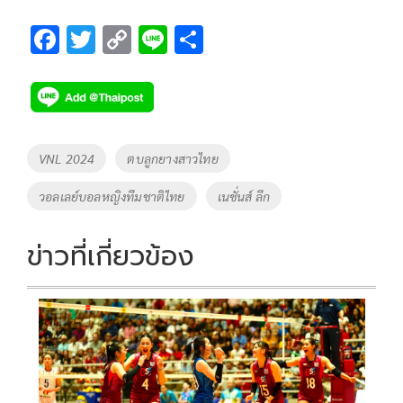
F
T
C
Li
S
ac
wi
o
n
h
e
tt
p
e
ar
b
er
y
e
o
Li
Tags
VNL 2024
ตบลูกยางสาวไทย
o
n
วอลเลย์บอลหญิงทีมชาติไทย
เนชั่นส์ ลีก
k
k
ข่าวที่เกี่ยวข้อง