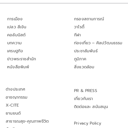
การเมือง
กรองสถานการณ์
เปลว สีเงิน
วาไรตี้
คอลัมนิสต์
กีฬา
บทความ
ท่องเที่ยว – ศิลปวัฒนธรรม
เศรษฐกิจ
ประชาสัมพันธ์
ข่าวพระราชสำนัก
ภูมิภาค
หนังสือพิมพ์
สิ่งแวดล้อม
ต่างประเทศ
PR & PRESS
อาชญากรรม
เกี่ยวกับเรา
X-CITE
ติดต่อและ สนับสนุน
ยานยนต์
สาธารณสุข-คุณภาพชีวิต
Privacy Policy