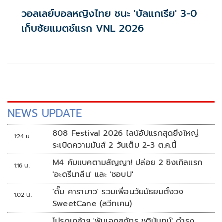
วอลเลย์บอลหญิงไทย ชนะ 'บัลแกเรีย' 3-0
เก็บชัยแมตช์แรก VNL 2026
NEWS UPDATE
808 Festival 2026 ไลน์อัปแรกสุดยิ่งใหญ่
1:24 น.
ระเบิดความมันส์ 2 วันเต็ม 2-3 ต.ค.นี้
M4 คัมแบคตามสัญญา! ปล่อย 2 ซิงเกิลแรก
1:16 น.
'อะดรีนาลีน' และ 'ชอบU'
'ดั๊ม คาราบาว' รวมเพื่อนวัยมัธยมตั้งวง
1:02 น.
SweetCane (สวีทเคน)
โปรดเกล้าฯ 'พันเอกสุภัทร ชูตินันทน์' ดำรง