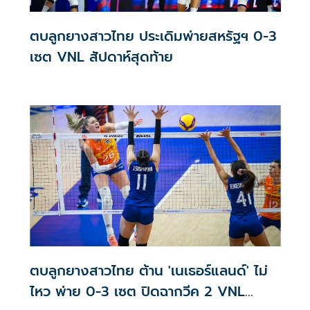
ตบลูกยางสาวไทย ประเดิมพ่ายสหรัฐฯ 0-3
เซต VNL สัปดาห์สุดท้าย
ตบลูกยางสาวไทย ต้าน 'เนเธอร์แลนด์' ไม่
ไหว พ่าย 0-3 เซต ปิดฉากวีค 2 VNL