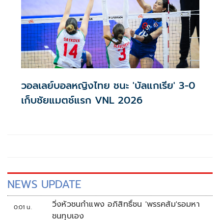
วอลเลย์บอลหญิงไทย ชนะ 'บัลแกเรีย' 3-0
เก็บชัยแมตช์แรก VNL 2026
NEWS UPDATE
วิ่งหัวชนกำแพง อภิสิทธิ์ชน 'พรรคส้ม'รอมหา
0:01 น.
ชนทุบเอง