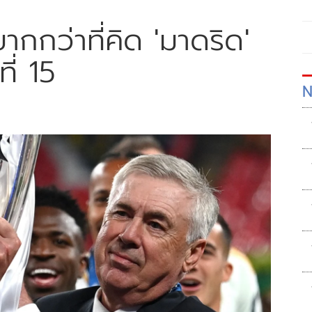
ากกว่าที่คิด 'มาดริด'
ี่ 15
N