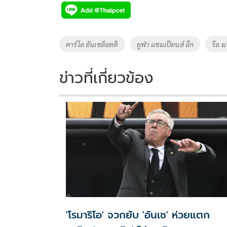
e
tt
p
e
ar
b
er
y
e
o
Li
Tags
คาร์โล อันเชล็อตติ
ยูฟ่า แชมเปียนส์ ลีก
รีล ม
o
n
k
k
ข่าวที่เกี่ยวข้อง
'โรมาริโอ' จวกยับ 'อันเช' ห่วยแตก