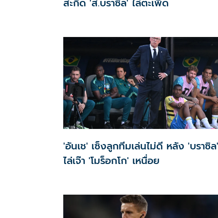
สะกิด 'ส.บราซิล' ไล่ตะเพิด
'อันเช' เซ็งลูกทีมเล่นไม่ดี หลัง 'บราซิล
ไล่เจ๊า 'โมร็อกโก' เหนื่อย