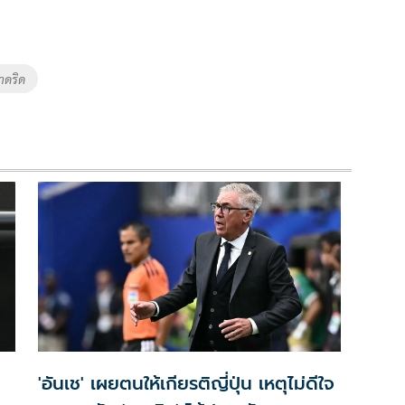
าดริด
'อันเช' เผยตนให้เกียรติญี่ปุ่น เหตุไม่ดีใจ