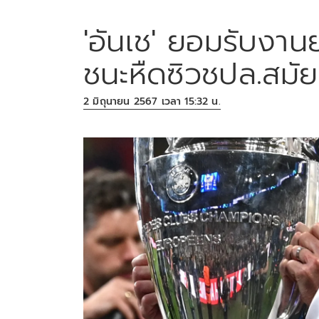
'อันเช' ยอมรับงานย
ชนะหืดซิวชปล.สมัยท
2 มิถุนายน 2567 เวลา 15:32 น.