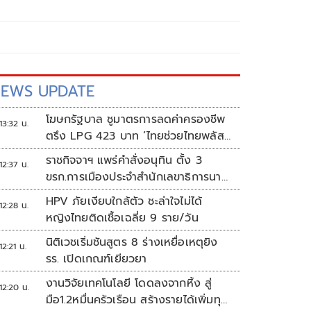
EWS UPDATE
โฆษกรัฐบาล ชูมาตรการลดค่าครองชีพ
13:32 น.
ตรึง LPG 423 บาท ‘ไทยช่วยไทยพลัส’
ดันเงินหมุนแสนล้าน
ราชกิจจาฯ แพร่คำสั่งอนุทิน ตั้ง 3
12:37 น.
ขรก.การเมืองประจำสำนักเลขาธิการนา
ยกฯ
HPV ภัยเงียบใกล้ตัว ชะล่าใจไม่ได้
12:28 น.
หญิงไทยติดเชื้อเฉลี่ย 9 ราย/วัน
นิติเวชเริ่มชันสูตร 8 ร่างเหยื่อเหตุยิง
12:21 น.
รร. เปิดเกณฑ์เยียวยา
งานวิจัยเทคโนโลยี โดดลงจากหิ้ง สู่
12:20 น.
มือ1.2หมื่นครัวเรือน สร้างรายได้เพิ่มทุก