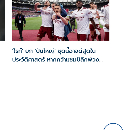
'ไรท์' ยก 'ปืนใหญ่' ชุดนี้อาจดีสุดใน
ประวัติศาสตร์ หากคว้าแชมป์ลีกพ่วง
บอลยุโรป