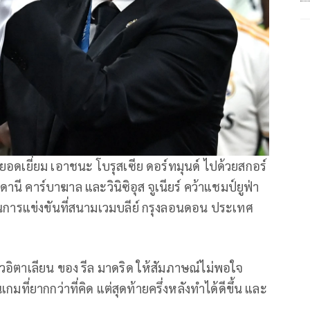
อดเยี่ยม เอาชนะ โบรุสเซีย ดอร์ทมุนด์ ไปด้วยสกอร์
านี คาร์บาฆาล และวินิซิอุส จูเนียร์ คว้าแชมป์ยูฟ่า
 ในการแข่งขันที่สนามเวมบลีย์ กรุงลอนดอน ประเทศ
วอิตาเลียน ของ รีล มาดริด ให้สัมภาษณ์ไม่พอใจ
มที่ยากกว่าที่คิด แต่สุดท้ายครึ่งหลังทำได้ดีขึ้น และ