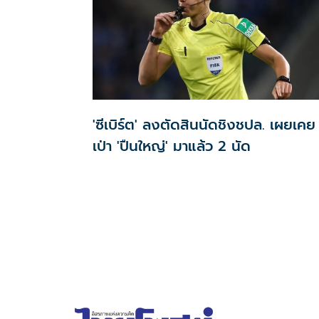
'ซีเบิร์ต' ลงตัดสินนัดชิงชปล. เผยเคย
เป่า 'ปืนใหญ่' มาแล้ว 2 นัด