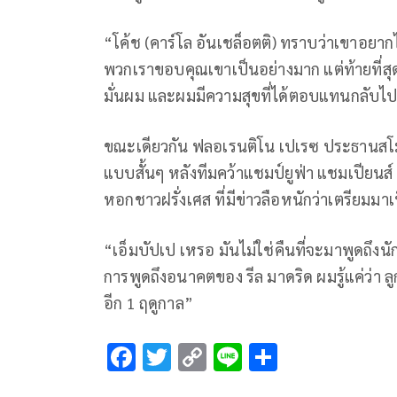
“โค้ช (คาร์โล อันเชล็อตติ) ทราบว่าเขาอยากได
พวกเราขอบคุณเขาเป็นอย่างมาก แต่ท้ายที่สุดผ
มั่นผม และผมมีความสุขที่ได้ตอบแทนกลับไป
ขณะเดียวกัน ฟลอเรนติโน เปเรซ ประธานสโม
แบบสั้นๆ หลังทีมคว้าแชมป์ยูฟ่า แชมเปียนส์ ลี
หอกชาวฝรั่งเศส ที่มีข่าวลือหนักว่าเตรียมม
“เอ็มบัปเป เหรอ มันไม่ใช่คืนที่จะมาพูดถึง
การพูดถึงอนาคตของ รีล มาดริด ผมรู้แค่ว่า ล
อีก 1 ฤดูกาล”
F
T
C
Li
S
ac
wi
o
n
h