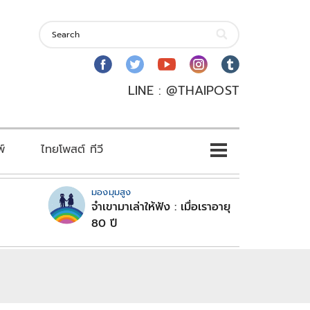
LINE : @THAIPOST
พ์
ไทยโพสต์ ทีวี
มองมุมสูง
จำเขามาเล่าให้ฟัง : เมื่อเราอายุ
80 ปี