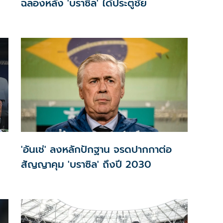
ฉลองหลัง 'บราซิล' ได้ประตูชัย
'
'อันเช่' ลงหลักปักฐาน จรดปากกาต่อ
สัญญาคุม 'บราซิล' ถึงปี 2030