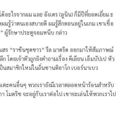
้อะไรจากผม และ อังเดร (ลูนิน) ก็มีปีที่ยอดเยี่ยม ะ
มรู้ว่าตนเองสบายดี ผมรู้สึกตอนอยู่ในเกม เขาเชื่อ
” ผู้รักษาประตูจอมหนึบ กล่าว
สร “ราชันชุดขาว” รีล มาดริด ออกมาให้สัมภาษณ์
ก โดยเจ้าตัวถูกยิงคำถามเรื่อง คีเลียน เอ็มบัปเป หัว
าเป็นสมาชิกใหม่ในถิ่นซานติอาโก เบอร์นาเบว
นักเตะคนอื่นๆ พวกเรายังมีเวลาตลอดหน้าร้อนสำหรับ
ูกา โมดริช จะอยู่กับเราต่อไป เขาจะเล่นให้พวกเราไป