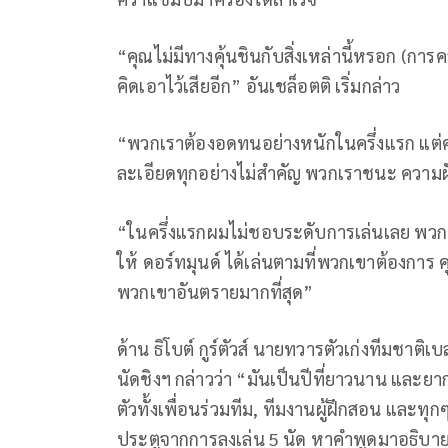
“คุณไม่มีทางคุ้นชินกับสิ่งเหล่านี้หรอก (กา
คิดเอาไว้เสียอีก” อันเชล็อตติ เริ่มกล่าว
“พวกเราต้องอดทนอย่างหนักในครึ่งแรก แต่ครึ
ละเอียดทุกอย่างไม่สำคัญ พวกเราชนะ ความ
“ในครึ่งแรกผมไม่ชอบระดับการเล่นเลย พวกเร
ให้ ดอร์ทมุนด์ ได้เล่นตามที่พวกเขาต้องการ 
พวกเขาอันตรายมากที่สุด”
ด้าน ธิโบต์ กูร์ตัวส์ นายทวารตัวเก่งทีมชาต
นัดชิงฯ กล่าวว่า “มันเป็นปีที่ยาวนาน และ
ตัวทั้งเพื่อนร่วมทีม, ทีมงานผู้ฝึกสอน และท
ประตูจากการลงเล่น 5 นัด หาคำพูดมาอธิบาย