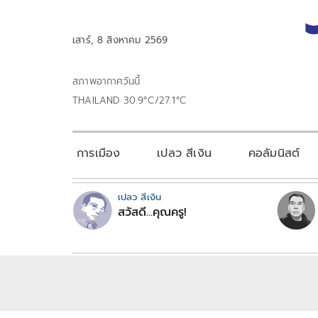
เสาร์, 8 สิงหาคม 2569
สภาพอากาศวันนี้
THAILAND 30.9°C/27.1°C
การเมือง
เปลว สีเงิน
คอลัมนิสต์
เปลว สีเงิน
สวัสดี...คุณครู!