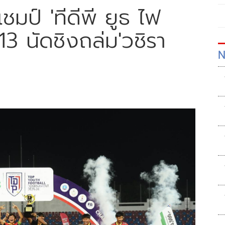
แชมป์ 'ทีดีพี ยูธ ไฟ
3 นัดชิงถล่ม'วชิรา
N