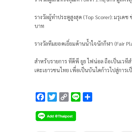
รางวัลผู้ทำประตูสูงสุด (Top Scorer): มรุเดช
บาท
รางวัลทีมยอดเยี่ยมด้านน้ำใจนักกีฬา (Fair P
สำหรับรายการ ทีดีพี ยูธ ไฟน่อล ถือเป็นเ
เตะเยาวชนไทย เพื่อเป็นบันไดก้าวไปสู่การ
F
T
C
Li
S
ac
wi
o
n
h
e
tt
p
e
ar
b
er
y
e