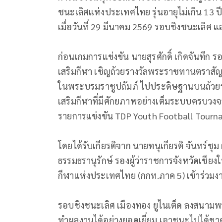
ชนะเลิศแห่งประเทศไทย รุ่นอายุไม่เกิน 13 ป
เมื่อวันที่ 29 มีนาคม 2569 รอบชิงชนะเลิศ แ
ก่อนเกมการแข่งขัน นายสุรศักดิ์ เกิดจันทึก 
เสริมกีฬา เชิญถ้วยรางวัลพระราชทานตราสัญ
ในพระบรมราชูปถัมภ์ ไปประดิษฐานบนถ้วยรา
เสริมกีฬาที่มีศักยภาพอย่างเต็มระบบครบวง
รายการแข่งขัน TDP Youth Football Tourn
โดยได้รับเกียรติจาก นายทนุเกียรติ จันทร์ชุ
ธรรมธรานุรักษ์ รองผู้ว่าราชการจังหวัดเชียงให
กีฬาแห่งประเทศไทย (กกท.ภาค 5) เข้าร่วมงาน
รอบชิงชนะเลิศ เมืองทอง ยูไนเต็ด ลงสนามพบก
ทำผลงานได้อย่างยอดเยี่ยม เอาชนะไปได้