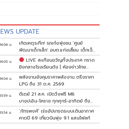
EWS UPDATE
เกิดเหตุระทึก! รถเก๋งพุ่งชน 'ศูนย์
14:06 น.
พัฒนาเด็กเล็ก' อบต.แก่งเสี้ยน เด็กเจ็บ
กว่า 10 ราย
LIVE สะเทือนขวัญทั้งประเทศ กราด
14:05 น.
ยิงกลางโรงเรียนดัง | ห้องข่าวไทย
โพสต์
พลังงานยังคุมราคาพลังงาน ตรึงราคา
14:04 น.
LPG ถึง 31 ต.ค. 2569
ดีเดย์ 21 ส.ค. เปิดวิ่งฟรี M6
13:59 น.
บางปะอิน-โคราช ทุกศุกร์-อาทิตย์ ถึง
สิ้นปี 69
‘ภัทรพงศ์’ เร่งอัปเกรดระบบเดินอากาศ
13:54 น.
คาดปี 69 เที่ยวบินพุ่ง 9.1 แสนไฟลท์