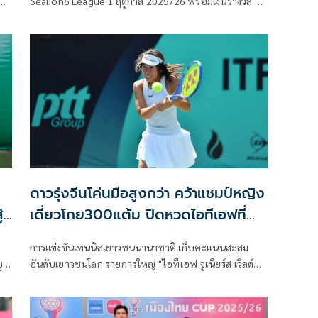
ัน
Sealion6 League 1 ฤดูกาล 2025/26 พร้อมเงินรางวัล 10
ล้านบาท และสิทธิ์ในการเข้าร่วมการแข่งขันฟุตบอล AFC
Champions League Elite รอบลีก สเตจ ฤดูกาล 2026/27
้
ดาวรุ่งจีนโค่นมือสูงกว่า คว้าแชมป์หญิง
่
เดี่ยวโกย300แต้ม ปิดหวดไอทีเอฟที่
ไทย
การแข่งขันเทนนิสเยาวชนนานาชาติ เก็บคะแนนสะสม
บูล
อันดับเยาวชนโลก รายการใหญ่ "ไอทีเอฟ จูเนียร์ส เวิลด์
เอ
เทนนิส ทัวร์ เจ300 (1)" ที่ศูนย์พัฒนากีฬาเทนนิสแห่งชาติ
เมืองทองธานี จ.นนทบุรี เมื่อวันที่ 7 มี.ค. 2569 เป็นวัน
สุดท้าย โดย นายธานี แสนยาอุโฆษ กรรมการอำนวยการ