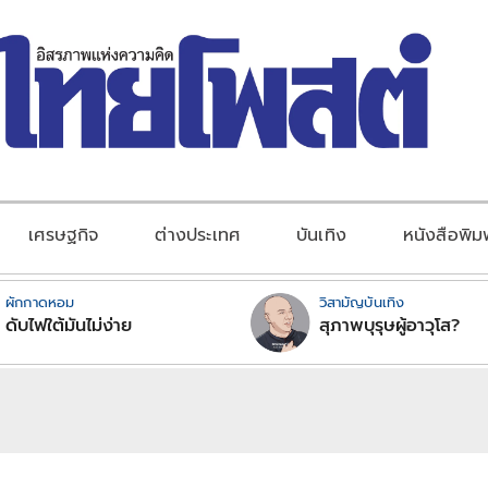
เศรษฐกิจ
ต่างประเทศ
บันเทิง
หนังสือพิม
ผักกาดหอม
วิสามัญบันเทิง
ดับไฟใต้มันไม่ง่าย
สุภาพบุรุษผู้อาวุโส?