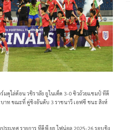
อร์มดุไล่ต้อน วชิราลัย ยูไนเต็ด 3-0 ซิวถ้วยแชมป์ ทีดี
บาท ขณะที่ คู่ชิงอันดับ 3 ราชนาวี เอฟซี ชนะ สิงห์
ระเทศ รายการ ทีดีพี ยูธ ไฟน่อล 2025-26 รอบชิง