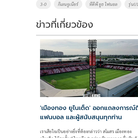
o
Li
Tags
3-0
กิเลนจูเนียร์
ทีดีพี ยูธ ไฟนอล
รุ่นU
o
n
k
k
ข่าวที่เกี่ยวข้อง
'เมืองทอง ยูไนเต็ด' ออกแถลงการณ์ถ
แฟนบอล และผู้สนับสนุนทุกท่าน
เราเสียใจเป็นอย่างยิ่งที่ต้องกล่าวว่า สโมสร เมืองทอง