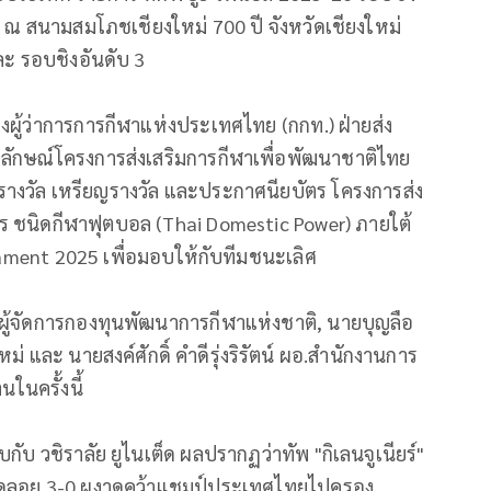
ี ณ สนามสมโภชเชียงใหม่ 700 ปี จังหวัดเชียงใหม่
ละ รอบชิงอันดับ 3
รองผู้ว่าการการกีฬาแห่งประเทศไทย (กกท.) ฝ่ายส่ง
ลักษณ์โครงการส่งเสริมการกีฬาเพื่อพัฒนาชาติไทย
งวัล เหรียญรางวัล และประกาศนียบัตร โครงการส่ง
จร ชนิดกีฬาฟุตบอล (Thai Domestic Power) ภายใต้
ament 2025 เพื่อมอบให้กับทีมชนะเลิศ
ม ผู้จัดการกองทุนพัฒนาการกีฬาแห่งชาติ, นายบุญลือ
ม่ และ นายสงค์ศักดิ์ คำดีรุ่งริรัตน์ ผอ.สำนักงานการ
ในครั้งนี้
ับ วชิราลัย ยูไนเต็ด ผลปรากฏว่าทัพ "กิเลนจูเนียร์"
ขาดลอย 3-0 ผงาดคว้าแชมป์ประเทศไทยไปครอง