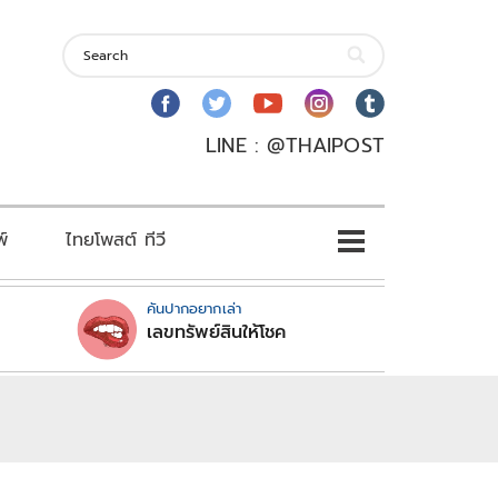
LINE : @THAIPOST
พ์
ไทยโพสต์ ทีวี
คันปากอยากเล่า
เลขทรัพย์สินให้โชค