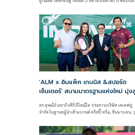
ยูไนเต็ด ได้ตกชั้นสู่ ไทยลีก 2 อย่างเป็นทางการ ซึ่งเป็นอ
ยุติช่วงเวลา 17 ปีอันแสนงดงามบน ไทยลีก 1 กับการเริ่ม
ต้นเป็นเวลากว่า 19 ปี ฤดูกาลนี้นับเป็นปีที่ยากลำบาก
สำหรับเรา ไม่ว่าจะเป็นความพร้อมของทีม การ
เปลี่ยนแปลงของทีมเกิดขึ้นตลอดทั้งฤดูกาล โดยทุกคนที่
เกี่ยวข้องในสโมสรได้สู้อย่างเต็มที่ตลอดทุกนัดในฤดูกาลนี
ซึ่งท้ายที่สุดเราไม่สามารถบรรลุภารกิจในนัดสุดท้ายของ
ฤดูกาล
'ALM x อิมแพ็ค เทนนิส &สปอร์ต
เซ็นเตอร์' สนามมาตรฐานแห่งใหม่ มุ่งสู
ศูนย์กลางนักหวดเอเชีย
ดร.อุษณีย์ มหากิจศิริ ลีโอณีโอ ประธานบริษัท เคเอฟยู
จำกัด ในฐานะผู้นำเข้าแบรนด์ คริสปี้ ครีม, ซินนาบอน, 
โกกิ บราเธอร์ส, พาย เฟสซ์, ซีส์ แคนดีส์ จัดงานเปิดตัว “
แอลเอ็ม เอ็กซ์ อิมแพ็ค เทนนิส แอนด์ สปอร์ต เซ็นเตอร์
(ALM x Impact Tennis & Sport Center) สนามเทนนิส