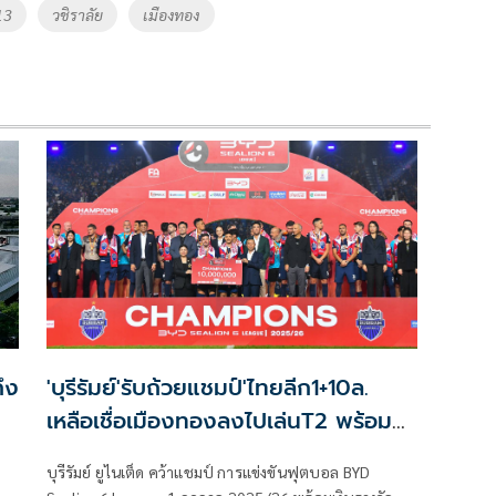
13
วชิราลัย
เมืองทอง
ึง
'บุรีรัมย์'รับถ้วยแชมป์'ไทยลีก1+10ล.
เหลือเชื่อเมืองทองลงไปเล่นT2 พร้อม
นครราชสีมา-พลังกาญจน์
บุรีรัมย์ ยูไนเต็ด คว้าแชมป์ การแข่งขันฟุตบอล BYD