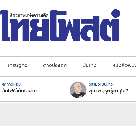
เศรษฐกิจ
ต่างประเทศ
บันเทิง
หนังสือพิม
ผักกาดหอม
วิสามัญบันเทิง
ดับไฟใต้มันไม่ง่าย
สุภาพบุรุษผู้อาวุโส?