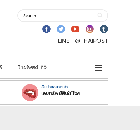
LINE : @THAIPOST
พ์
ไทยโพสต์ ทีวี
คันปากอยากเล่า
เลขทรัพย์สินให้โชค