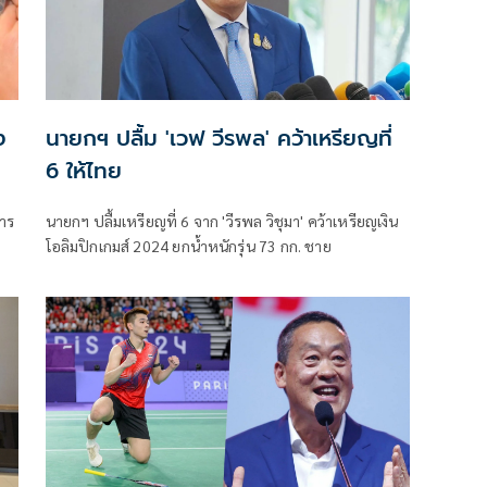
ง
นายกฯ ปลื้ม 'เวฟ วีรพล' คว้าเหรียญที่
6 ให้ไทย
การ
นายกฯ ปลื้มเหรียญที่ 6 จาก 'วีรพล วิชุมา' คว้าเหรียญเงิน
โอลิมปิกเกมส์ 2024 ยกน้ำหนักรุ่น 73 กก. ชาย