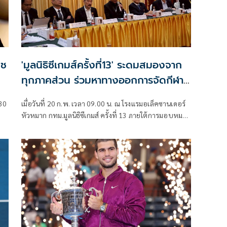
ีช
'มูลนิธิซีเกมส์ครั้งที่13' ระดมสมองจาก
ทุกภาคส่วน ร่วมหาทางออกการจัดกีฬา
ระดับนานาชาติในอนาคต
-30
เมื่อวันที่ 20 ก.พ. เวลา 09.00 น. ณ โรงแรมอเล็คซานเดอร์
หัวหมาก กทม.มูลนิธิซีเกมส์ ครั้งที่ 13 ภายใต้การมอบหมาย
ของ พล.อ.เชษฐา ฐานะจาโร ให้ ดร.ศักดิ์ชาย ทัพสุวรรณ
ทศ
รองประธานมูลนิธิ จัดงานระดมความเห็นจากทุกภาคส่วน
ด
ทั้งการกีฬาแห่งประเทศไทย คณะกรรมการโอลิมปิกแห่ง
อใบ
ประเทศไทย สมาคมกีฬา นักวิชาการจากสถาบัน
อุดมศึกษา และสื่อมวลชน เพื่อถอดบทเรียนและหา
ทางออกสำหรับการจัดการแข่งขันกีฬาระดับนานาชาติใน
อนาคต