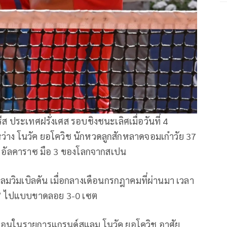
ส ประเทศฝรั่งเศส รอบชิงชนะเลิศเมื่อวันที่ 4
หว่าง โนวัค ยอโควิช นักหวดลูกสักหลาดจอมเก๋าวัย 37
อส อัลคาราซ มือ 3 ของโลกจากสเปน
แลมวิมเบิลดัน เมื่อกลางเดือนกรกฎาคมที่ผ่านมา เวลา
เล่” ไปแบบขาดลอย 3-0 เซต
มือนในรายการแกรนด์สแลม โนวัค ยอโควิช อาศัย