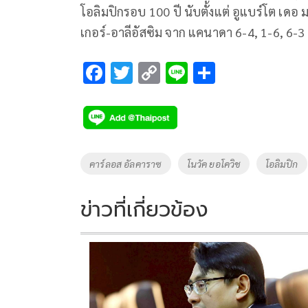
โอลิมปิกรอบ 100 ปี นับตั้งแต่ อูแบร์โต เดอ
เกอร์-อาลีอัสซิม จาก แคนาดา 6-4, 1-6, 6-3
F
T
C
Li
S
ac
wi
o
n
h
e
tt
p
e
ar
b
er
y
e
o
Li
Tags
คาร์ลอส อัลคาราซ
โนวัค ยอโควิช
โอลิมปิก
o
n
k
k
ข่าวที่เกี่ยวข้อง