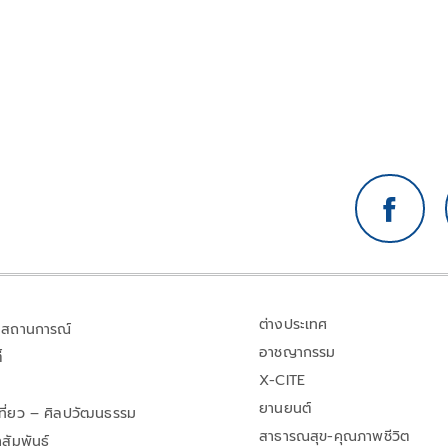
ต่างประเทศ
สถานการณ์
อาชญากรรม
้
X-CITE
ยานยนต์
เที่ยว – ศิลปวัฒนธรรม
สาธารณสุข-คุณภาพชีวิต
สัมพันธ์