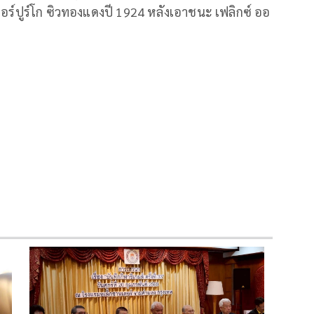
 มอร์ปูร์โก ซิวทองแดงปี 1924 หลังเอาชนะ เฟลิกซ์ ออ