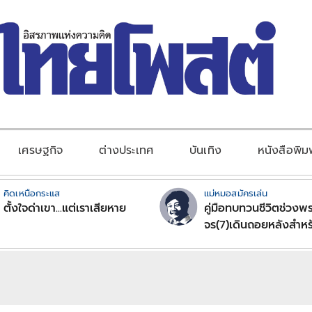
เศรษฐกิจ
ต่างประเทศ
บันเทิง
หนังสือพิม
คิดเหนือกระแส
แม่หมอสมัครเล่น
ตั้งใจด่าเขา...แต่เราเสียหาย
คู่มือทบทวนชีวิตช่วงพร
จร(7)เดินถอยหลังสำหร
ลัคนาราศีตอนที่2