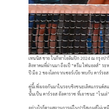
เทนนิส ชาย ในกีฬาโอลิมปิก 2024 ณ กรุงปารี
สิงหาคมที่ผ่านมา ถือเป็ “ดรีม ไฟนอลส์” ระ
ปี มือ 2 ของโลกจากเซอร์เบีย พบกับ คาร์ร
คู่นี้เพิ่งเจอกันมาในรอบชิงชนะเลิศแกรนด์ส
นั้นเป็น คาร์รอส อัลคาราซ ที่เอาชนะ “โน
อย่างไรก็ตามสถานการณ์ในปารีสเกมส์ไม่เห