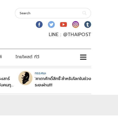
LINE : @THAIPOST
พ์
ไทยโพสต์ ทีวี
ทรรศนะ
ะเสาร์
'คาถาศักดิ์สิทธิ์'สำหรับโลกในช่วง
ับคนทุก
ระยะผ่าน!!!