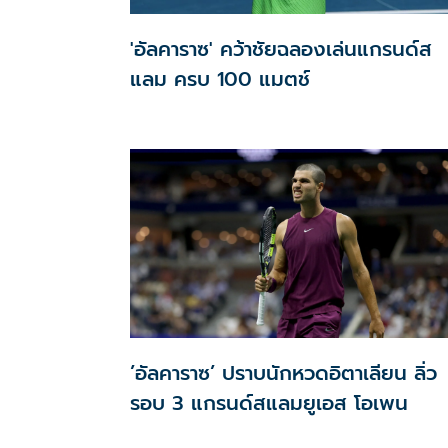
'อัลคาราซ' คว้าชัยฉลองเล่นแกรนด์ส
แลม ครบ 100 แมตช์
’อัลคาราซ’ ปราบนักหวดอิตาเลียน ลิ่ว
รอบ 3 แกรนด์สแลมยูเอส โอเพน