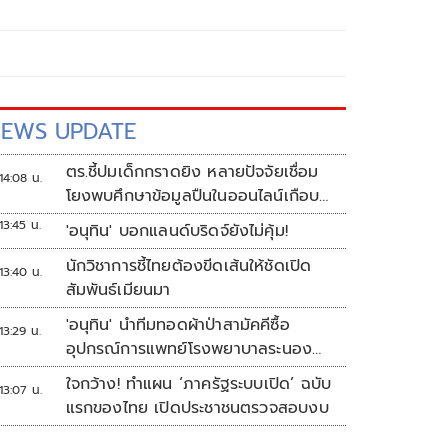
EWS UPDATE
ตร.ชี้ปมเด็กกราดยิง หลายปัจจัยเชื่อม
14:08 น.
โยงพบศึกษาข้อมูลปืนในออนไลน์เกือบ
2 ปี
13:45 น.
'อนุทิน' บอกแลนด์บริดจ์ยังไม่คุ้ม!
นักวิชาการชี้ไทยต้องขีดเส้นให้ชัดเปิด
13:40 น.
สัมพันธ์เมียนมา
'อนุทิน' นำทีมทอดผ้าป่าสามัคคีซื้อ
13:29 น.
อุปกรณ์การแพทย์โรงพยาบาลระนอง
ยอดเงินทำบุญ 20 ล้านบาท
ใจกว้าง! ทำแผน ‘ภาครัฐระบบเปิด’ ฉบับ
13:07 น.
แรกของไทย เปิดประชาชนตรวจสอบงบ