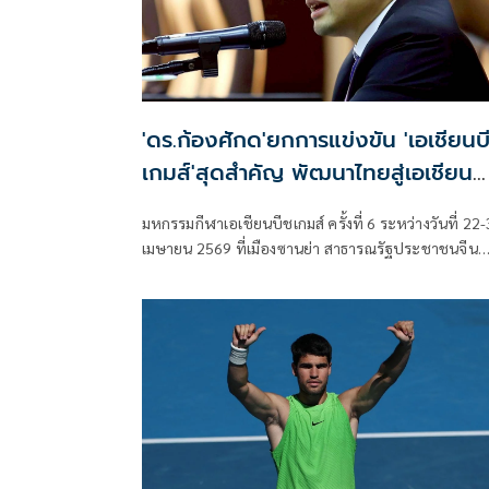
'ดร.ก้องศักด'ยกการแข่งขัน 'เอเชียนบ
เกมส์'สุดสำคัญ พัฒนาไทยสู่เอเชียน
เกมส์-โอลิมปิก
มหกรรมกีฬาเอเชียนบีชเกมส์ ครั้งที่ 6 ระหว่างวันที่ 22
เมษายน 2569 ที่เมืองซานย่า สาธารณรัฐประชาชนจีน
ช่วยสร้างความต่อเนื่องจากซีเกมส์ ครั้งที่ 33 ให้กับทัพ
นักกีฬาไทย พัฒนาไปสู่เอเชียนเกมส์ ครั้งที่ 20 ที่ประเ
ญี่ปุ่น ดร.ก้องศักด ยอดมณี ผู้ว่าการ กกท. เผย หลายชนิ
กีฬา อาทิ บาสเกตบอล 3x3, วอลเลย์บอลชายหาด, เรื
และปีนหน้าผา ต่อยอดไปได้ถึงโอลิมปิกเกมส์ 2028