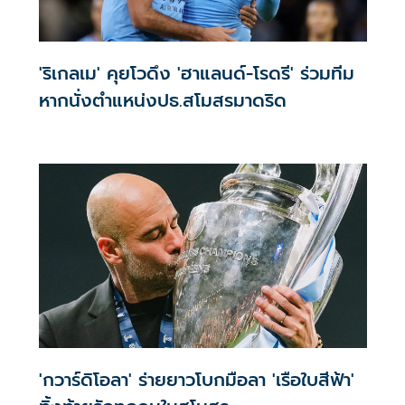
'ริเกลเม' คุยโวดึง 'ฮาแลนด์-โรดรี' ร่วมทีม
หากนั่งตำแหน่งปธ.สโมสรมาดริด
'กวาร์ดิโอลา' ร่ายยาวโบกมือลา 'เรือใบสีฟ้า'