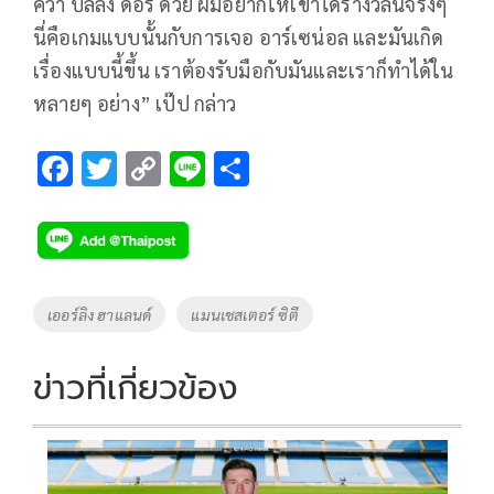
คว้า บัลลง ดอร์ ด้วย ผมอยากให้เขาได้รางวัลนี้จริงๆ
นี่คือเกมแบบนั้นกับการเจอ อาร์เซน่อล และมันเกิด
เรื่องแบบนี้ขึ้น เราต้องรับมือกับมันและเราก็ทำได้ใน
หลายๆ อย่าง” เป๊ป กล่าว
F
T
C
Li
S
ac
wi
o
n
h
e
tt
p
e
ar
b
er
y
e
o
Li
Tags
เออร์ลิง ฮาแลนด์
แมนเชสเตอร์ ซิตี
o
n
k
k
ข่าวที่เกี่ยวข้อง