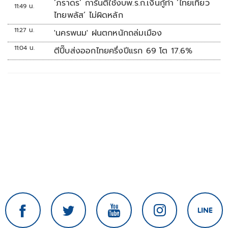
‘ภราดร’ การันตีใช้งบพ.ร.ก.เงินกู้ทำ ‘ไทยเที่ยว
11:49 น.
ไทยพลัส’ ไม่ผิดหลัก
11:27 น.
'นครพนม' ฝนตกหนักถล่มเมือง
11:04 น.
ตีปี๊บส่งออกไทยครึ่งปีแรก 69 โต 17.6%