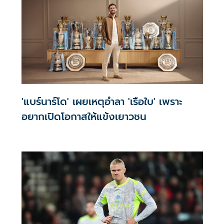
'แบร์นาร์โด' เผยเหตุอำลา 'เรือใบ' เพราะ
อยากเปิดโอกาสให้แข้งเยาวชน