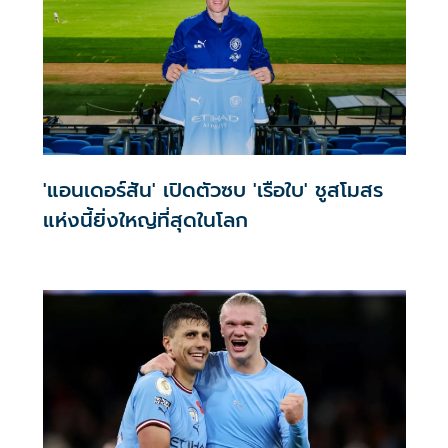
'แอนเดอร์สัน' เปิดตัวซบ 'เรือใบ' ชูสโมสร
แห่งนี้ยิ่งใหญ่ที่สุดในโลก