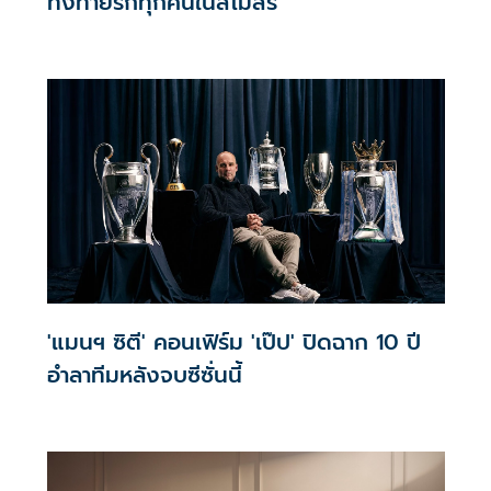
ทิ้งท้ายรักทุกคนในสโมสร
'แมนฯ ซิตี' คอนเฟิร์ม 'เป๊ป' ปิดฉาก 10 ปี
อำลาทีมหลังจบซีซั่นนี้