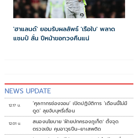
'ฮาแลนด์' ยอมรับผลลัพธ์ 'เรือใบ' พลาด
แชมป์ ลั่น ปีหน้าขอทวงคืนแน่
NEWS UPDATE
‘ศุลกากรช่องจอม’ เปิดปฏิบัติการ ‘เดือนนี้ไม่มี
12:17 น.
ดูด’ ลุยจับบุหรี่เถื่อน
สนองนโยบาย 'ฝ่ายปกครองภูเก็ต' ตั้งจุด
12:01 น.
ตรวจเข้ม คุมอาวุธปืน–ยาเสพติด