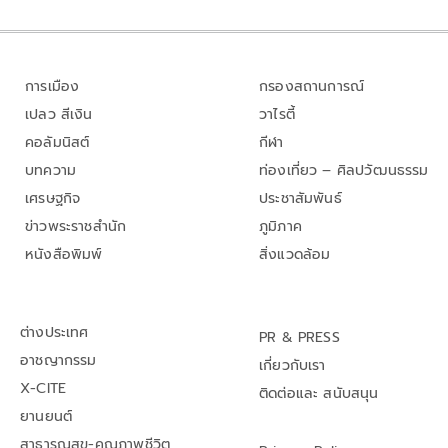
การเมือง
กรองสถานการณ์
เปลว สีเงิน
วาไรตี้
คอลัมนิสต์
กีฬา
บทความ
ท่องเที่ยว – ศิลปวัฒนธรรม
เศรษฐกิจ
ประชาสัมพันธ์
ข่าวพระราชสำนัก
ภูมิภาค
หนังสือพิมพ์
สิ่งแวดล้อม
ต่างประเทศ
PR & PRESS
อาชญากรรม
เกี่ยวกับเรา
X-CITE
ติดต่อและ สนับสนุน
ยานยนต์
สาธารณสุข-คุณภาพชีวิต