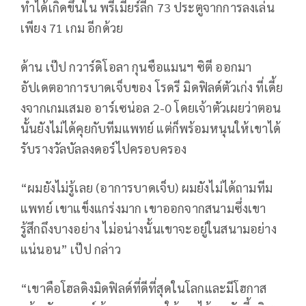
ทำได้เกิดขึ้นใน พรีเมียร์ลีก 73 ประตูจากการลงเล่น
เพียง 71 เกม อีกด้วย
ด้าน เป๊ป กวาร์ดิโอลา กุนซือแมนฯ ซิตี ออกมา
อัปเดตอาการบาดเจ็บของ โรดรี มิดฟิลด์ตัวเก่ง ที่เดี้ย
งจากเกมเสมอ อาร์เซน่อล 2-0 โดยเจ้าตัวเผยว่าตอน
นั้นยังไม่ได้คุยกับทีมแพทย์ แต่ก็พร้อมหนุนให้เขาได้
รับรางวัลบัลลงดอร์ไปครอบครอง
“ผมยังไม่รู้เลย (อาการบาดเจ็บ) ผมยังไม่ได้ถามทีม
แพทย์ เขาแข็งแกร่งมาก เขาออกจากสนามซึ่งเขา
รู้สึกถึงบางอย่าง ไม่อน่างนั้นเขาจะอยู่ในสนามอย่าง
แน่นอน” เป๊ป กล่าว
“เขาคือโฮลดิงมิดฟิลด์ที่ดีที่สุดในโลกและมีโฮกาส