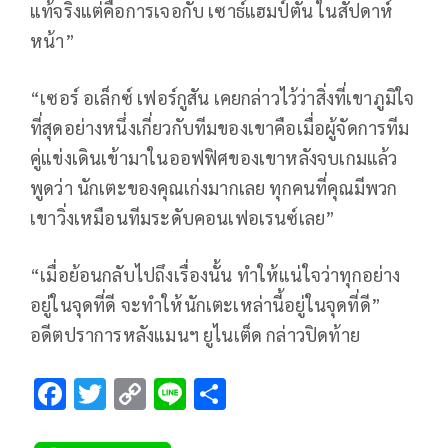
แท้จริงแต่คือการเจอกับ เซาธ์แฮมป์ตัน ในสัปดาห์
หน้า”
“เซอร์ อเล็กซ์ เฟอร์กูสัน เคยกล่าวไว้ว่าสิ่งที่เขาภูมิใจ
ที่สุดอย่างหนึ่งเกี่ยวกับทีมของเขาคือเมื่อผู้จัดการทีม
คู่แข่งเดินเข้ามาในออฟฟิศของเขาหลังจบเกมแล้ว
พูดว่า นักเตะของคุณเก่งมากเลย ทุกคนที่คุณมีพวก
เขาวิ่งเหมือนทีมระดับคอนเฟอเรนซ์เลย”
“เมื่อย้อนกลับไปถึงเรื่องนั้น ทำให้แน่ใจว่าทุกอย่าง
อยู่ในจุดที่ดี จะทำให้นักเตะเหล่านี้อยู่ในจุดที่ดี”
อดีตปราการหลังแมนฯ ยูไนเต็ด กล่าวปิดท้าย
F
T
C
Li
S
ac
wi
o
n
h