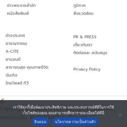
ข่าวพระราชสำนัก
ภูมิภาค
หนังสือพิมพ์
สิ่งแวดล้อม
ต่างประเทศ
PR & PRESS
อาชญากรรม
เกี่ยวกับเรา
X-CITE
ติดต่อและ สนับสนุน
ยานยนต์
สาธารณสุข-คุณภาพชีวิต
Privacy Policy
บันเทิง
ไทยโพสต์ ทีวี
เราใช้คุกกี้เพื่อพัฒนาประสิทธิภาพ และประสบการณ์ที่ดีในการใช้
Copyright© thaipost.net, All rights reserved.,
เว็บไซต์ของคุณ คุณสามารถศึกษารายละเอียดได้ที่นี่
ออกแบบเว็บ จัดทำเว็บไซต์โดย iDesign
ยินยอม
นโยบายความเป็นส่วนตัว