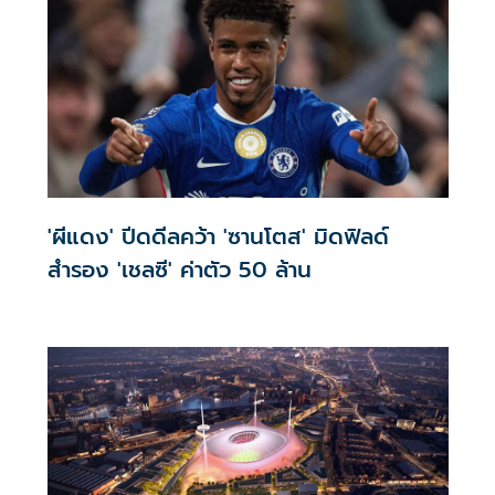
'ผีแดง' ปีดดีลคว้า 'ซานโตส' มิดฟิลด์
สำรอง 'เชลซี' ค่าตัว 50 ล้าน