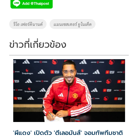
e
tt
p
e
ar
b
er
y
e
o
Li
Tags
ริโอ เฟอร์ดินานด์
แมนเชสเตอร์ ยูไนเต็ด
o
n
k
k
ข่าวที่เกี่ยวข้อง
'ผีแดง' เปิดตัว 'ตีเลอมันส์' จอมทัพทีมชาติ