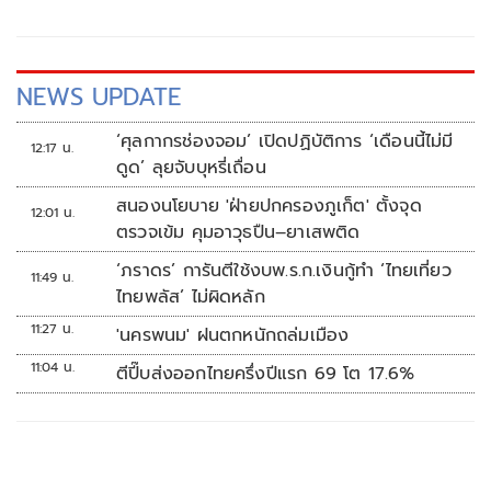
NEWS UPDATE
‘ศุลกากรช่องจอม’ เปิดปฏิบัติการ ‘เดือนนี้ไม่มี
12:17 น.
ดูด’ ลุยจับบุหรี่เถื่อน
สนองนโยบาย 'ฝ่ายปกครองภูเก็ต' ตั้งจุด
12:01 น.
ตรวจเข้ม คุมอาวุธปืน–ยาเสพติด
‘ภราดร’ การันตีใช้งบพ.ร.ก.เงินกู้ทำ ‘ไทยเที่ยว
11:49 น.
ไทยพลัส’ ไม่ผิดหลัก
11:27 น.
'นครพนม' ฝนตกหนักถล่มเมือง
11:04 น.
ตีปี๊บส่งออกไทยครึ่งปีแรก 69 โต 17.6%