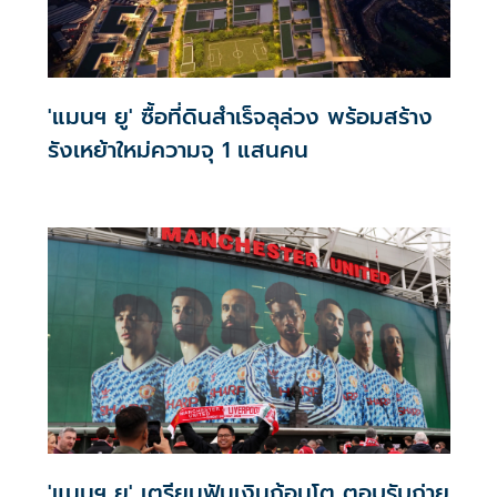
'แมนฯ ยู' ซื้อที่ดินสำเร็จลุล่วง พร้อมสร้าง
รังเหย้าใหม่ความจุ 1 แสนคน
'แมนฯ ยู' เตรียมฟันเงินก้อนโต ตอบรับถ่าย