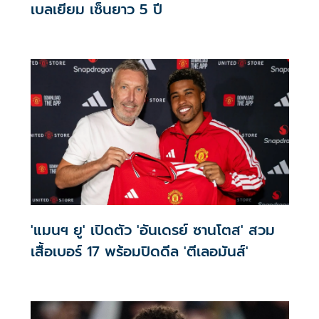
เบลเยียม เซ็นยาว 5 ปี
'แมนฯ ยู' เปิดตัว 'อันเดรย์ ซานโตส' สวม
เสื้อเบอร์ 17 พร้อมปิดดีล 'ตีเลอมันส์'