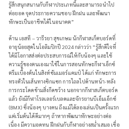
รู้สึกสนุกสนานกับกีฬาประเภทนี้และสามารถนำไป
ต่อยอด จุดประกายความชอบ ฝึกฝน และพัฒนา
ทักษะเป็นอาชีพได้ในอนาคต”
ด้าน เอสที – วารีรยา สุขเกษม นักกีฬาสเก็ตบอร์ดที่
อายุน้อยสุดในโอลิมปิกปี 2024 กล่าวว่า “รู้สึกดีใจที่
ได้มีโอกาสส่งต่อประสบการณ์ให้กับน้องๆ และใช้
ความรู้ของตนเองมาใช้ในการสอนทักษะกีฬาเอ็กซ์
ตรีมเบื้องต้นในสิงห์ซัมเมอร์แคมป์ ได้แก่ ทักษะการ
ทรงตัวในเส้นทางซิกแซก การไถลไปด้านหน้า-หลัง
การกระโดดข้ามสิ่งกีดขว้าง นอกจากกีฬาสเก็ตบอร์ด
แล้ว ยังมีกีฬาโรลเลอร์เบลดและจักรยานบีเอ็มเอ็กซ์
(BMX) ซึ่งน้องๆ บางคน ถึงแม้ได้ลองเล่นเป็นครั้งแรก
แต่เริ่มต้นได้ดีมากๆ ถ้าหากพัฒนาทักษะอย่างต่อ
เนื่อง มีความอดทน ฝึกฝนกับกีฬาอย่างสม่ำเสมอ เชื่อ