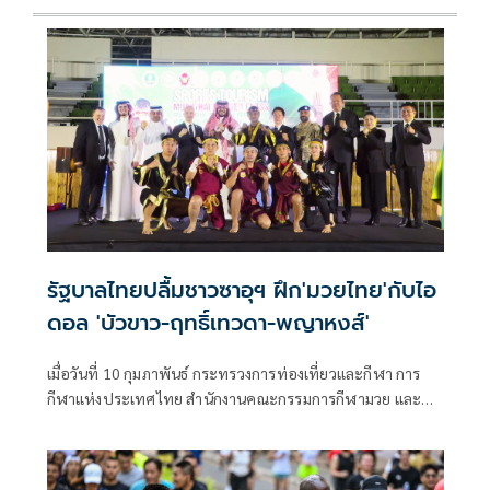
รัฐบาลไทยปลื้มชาวซาอุฯ ฝึก'มวยไทย'กับไอ
ดอล 'บัวขาว-ฤทธิ์เทวดา-พญาหงส์'
เมื่อวันที่ 10 กุมภาพันธ์ กระทรวงการท่องเที่ยวและกีฬา การ
กีฬาแห่งประเทศไทย สำนักงานคณะกรรมการกีฬามวย และ
สถานเอกอัครราชทูต ณ กรุงริยาด ร่วมกับสหพันธ์สมาคม
มวยไทยนานาชาติ (IFMA) พร้อมด้วย นักมวยไทย ครูมวยไทย
และเหล่าบรรดานักแสดงมวยไทยโบราณ ร่วมจัดกิจกรรมส่งเสริม