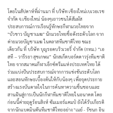
โดยในสัปดาห์ที่ผ่านมา ที่ บริษัท เชียงใหม่เบเวอเรช
จำกัด จ.เชียงใหม่ น้องๆเยาวชนได้สัมผัส
ประสบการณ์การเรียนรู้ทักษะกีฬามวยไทยจาก
"บัวขาว บัญชาเมฆ" นักมวยไทยชื่อดังระดับโลก จาก
ค่ายมวยบัญชาเมฆ ในคลาสทีมชาติไทย ขณะ
เดียวกัน ที่ บริษัท บุญรอดบริวเวอรี่ จำกัด (กทม.) “เอ
สที – วารีรยา สุขเกษม” นักสเก็ตบอร์ดดาวรุ่งทีมชาติ
ไทย จากสมาคมกีฬาเอ็กซ์ตรีมแห่งประเทศไทย ได้
ร่วมแบ่งปันประสบการณ์จากการแข่งขันระดับโลก
และสอนทักษะเบื้องต้นให้กับน้องๆ เพื่อจุดประกาย
สร้างแรงบันดาลใจในการค้นหาความชื่นชอบและ
สานฝันสู่การเป็นนักกีฬาทีมชาติไทยในอนาคต โดย
ก่อนนี้ค่ายฤดูร้อนสิงห์ ซัมเมอร์แคมป์ ยังได้รับเกียรติ
จากนักแบดมินตันทีมชาติไทยอย่าง "เมย์ - รัชนก อิน