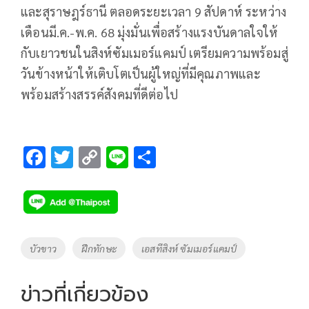
และสุราษฎร์ธานี ตลอดระยะเวลา 9 สัปดาห์ ระหว่าง
เดือนมี.ค.-พ.ค. 68 มุ่งมั่นเพื่อสร้างแรงบันดาลใจให้
กับเยาวชนในสิงห์ซัมเมอร์แคมป์ เตรียมความพร้อมสู่
วันข้างหน้าให้เติบโตเป็นผู้ใหญ่ที่มีคุณภาพและ
พร้อมสร้างสรรค์สังคมที่ดีต่อไป
F
T
C
Li
S
ac
wi
o
n
h
e
tt
p
e
ar
b
er
y
e
o
Li
Tags
บัวขาว
ฝึกทักษะ
เอสทีสิงห์ ซัมเมอร์แคมป์
o
n
k
k
ข่าวที่เกี่ยวข้อง