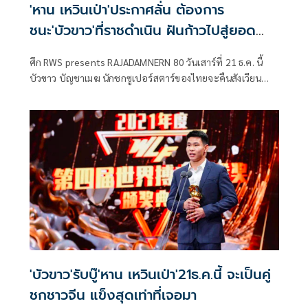
'หาน เหวินเป่า'ประกาศลั่น ต้องการ
ชนะ'บัวขาว'ที่ราชดำเนิน ฝันก้าวไปสู่ยอด
มวยคิกบ็อกซิ่ง
ศึก RWS presents RAJADAMNERN 80 วันเสาร์ที่ 21 ธ.ค. นี้
บัวขาว บัญชาเมฆ นักชกซูเปอร์สตาร์ของไทยจะคืนสังเวียน
สนามราชดำเนิน พบกับ หาน เหวิน เป่า นักชกคิกบ็อกซิ่งชื่อดัง
ของจีน ซึ่งนักชกพันธุ์ดุจากแดนมังกรยอมรับว่า ก่อนหน้านี้
บัวขาว คือไอดอลของเขามาโดยตลอด ตั้งแต่สมัยที่เริ่มฝึกการ
ชกคิกบ็อกซิ่ง เพราะฉะนั้น ตนจึงรู้สึกดีใจเป็นอย่างมากที่จะได้
ชกกับนักชกที่เป็นฮีโร่ของตัวเอง ยอมรับว่ารู้สึกดีจริงๆที่จะได้
ชกกับบัวขาว และเชื่อว่าไฟต์นี้เป็นไฟต์ที่จะช่วยทำให้ตัวเขาได้
พัฒนาขึ้นจากเดิม ถือเป็นบททดสอบที่สำคัญมาก และอยาก
ขอบคุณสนามมวยราชดำเนินที่เชิญมาแข่งขันในรายการที่ยิ่ง
ใหญ่เช่นนี้
'บัวขาว'รับบู๊'หาน เหวินเป่า'21ธ.ค.นี้ จะเป็นคู่
ชกชาวจีน แข็งสุดเท่าที่เจอมา