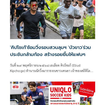
กีฬาเพื่อการท่องเที่ยว ในโครงการ Sports Tourism Muaythai
Master class ประจำปี 2569 ที่โรงยิมเนเซียม สนามกีฬาปรินซ์
ไฟซัล บิน ฟาห์ด สปอร์ต ซิตี้ กรุงริยาด ประเทศซาอุดีอาระเบีย
'คิปโชเก้'ซ้อมวิ่งรอบสวนลุมฯ 'บัวขาว'ร่วม
ประชันกล้ามท้อง สร้างรอยยิ้มให้แฟนๆ
วันที่ ๒๙ พฤศจิกายน ๒๕๖๘ เอเลียด คิปโชเก้ (Eliud
Kipchoge) ตำนานนักวิ่งมาราธอนชาวเคนยา เจ้าของสถิติโลก
และเหรียญทองโอลิมปิก ออกมาซ้อมวิ่งเพื่อเตรียมตัวลงวิ่ง
มาราธอนในเมืองหลวง (World Capital Marathon Series)
ครั้งที่ ๘ ประจำปี ๒๕๖๘ รายการ “AMAZING THAILAND
MARATHON BANGKOK 2025 Presented by TOYOTA ชิงถ้วย
พระราชทานจากพระบาทสมเด็จพระเจ้าอยู่หัว และสมเด็จ
พระนางเจ้าฯ พระบรมราชินี Amazing Thailand Marathon