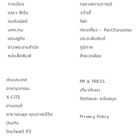
การเมือง
กรองสถานการณ์
เปลว สีเงิน
วาไรตี้
คอลัมนิสต์
กีฬา
บทความ
ท่องเที่ยว – ศิลปวัฒนธรรม
เศรษฐกิจ
ประชาสัมพันธ์
ข่าวพระราชสำนัก
ภูมิภาค
หนังสือพิมพ์
สิ่งแวดล้อม
ต่างประเทศ
PR & PRESS
อาชญากรรม
เกี่ยวกับเรา
X-CITE
ติดต่อและ สนับสนุน
ยานยนต์
สาธารณสุข-คุณภาพชีวิต
Privacy Policy
บันเทิง
ไทยโพสต์ ทีวี