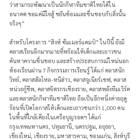
ว่าสามารถพัฒนาเป็นนักกีฬาทีมชาติไทยได้ใน
อนาคต ขอแค่มีใจสู้ ขยันซ้อมและชื่นชอบกับสิ่งนั้น
จริงๆ”
สำหรับโครงการ “สิงห์ ซัมเมอร์แคมป์” ในปีนี้ ยังมี
คลาสเรียนอีกมากมายที่พร้อมให้เด็กและเยาวชน
ค้นหาความชื่นชอบ และสร้างประสบการณ์ใหม่นอก
ห้องเรียนผ่าน 7 กิจกรรมการเรียนรู้ ได้แก่ คลาสนัก
วิทย์, คลาสฮัลโหล-หนีฮ่าว, คลาสจูเนียร์เชฟ, คลาส
หน่วยกู้ชีพ, คลาสจิตรกรเชียงราย, คลาสพลังทีมเวิร์ค
และคลาสนักกีฬาทีมชาติไทย ถือเป็นอีกหนึ่งค่ายฤดู
ร้อนที่เปิดโอกาสให้เด็กและเยาวชนกว่า 1,000 คน
ในพื้นที่ใกล้เคียงในเครือบุญรอดฯ ได้แก่
กรุงเทพมหานคร, ปทุมธานี, นครปฐม, อยุธยา,
เชียงใหม่, เชียงราย, มหาสารคาม, ขอนแก่น, สิงห์บุรี