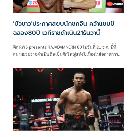
'บัวขาว'ประกาศสยบนักชกจีน คว้าแชมป์
ฉลอง80ปี เวทีราชดำเนิน21ธันวานี้
ศึก RWS presents RAJADAMNERN 80 ในวันที่ 21 ธ.ค. นี้ที่
สนามมวยราชดำเนิน ถือเป็นศึกใหญ่แห่งปีเนื่องในโอกาสการ
ย่างก้าวเข้าสู่ปีที่ 80 ของทางสนาม เพราะฉะนั้นในรายการนัดนี้
จึงมีการรวบรวมเอานักชกระดับแนวหน้าของวงการมวยไทย
และต่างประเทศมาประจัญบานกันที่เวทีมวยราชดำเนินกัน
อย่างมากมาย