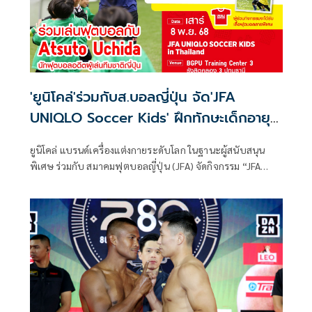
Bangkok 2025 โดยมี ร.อ.สมบัติ บัญชาเมฆ หรือ บัวขาว นัก
มวยระดับตำนานของไทย มาร่วมสร้างสีสัน
'ยูนิโคล่'ร่วมกับส.บอลญี่ปุ่น จัด'JFA
UNIQLO Soccer Kids' ฝึกทักษะเด็กอายุ
4-6ปีวันที่8พ.ย.นี้
ยูนิโคล่ แบรนด์เครื่องแต่งกายระดับโลก ในฐานะผู้สนับสนุน
พิเศษ ร่วมกับ สมาคมฟุตบอลญี่ปุ่น (JFA) จัดกิจกรรม “JFA
UNIQLO Soccer Kids in Thailand” ที่กรุงเทพฯ ในวันเสาร์ที่ 8
พฤศจิกายนนี้ โดยการจัดกิจกรรมครั้งนี้ถือเป็นครั้งที่ 5 ที่จัดขึ้น
นอกญี่ปุ่น ต่อจากสิงคโปร์ เยอรมนี เวียดนาม และฝรั่งเศส