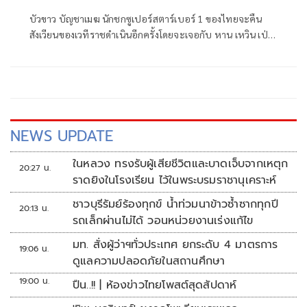
บัวขาว บัญชาเมฆ นักชกซูเปอร์สตาร์เบอร์ 1 ของไทยจะคืน
สังเวียนของเวทีราชดำเนินอีกครั้งโดยจะเจอกับ หาน เหวิน เป่า
นักชกคิกบ็อกซิ่งชื่อดังของจีน โดยเป็นศึกใหญ่ที่จัดขึ้นเพื่อฉลอง
ย่างก้าวเข้าสู่ปีที่ 80 ของสนามมวยราชดำเนิน
NEWS UPDATE
ในหลวง ทรงรับผู้เสียชีวิตและบาดเจ็บจากเหตุก
20:27 น.
ราดยิงในโรงเรียน ไว้ในพระบรมราชานุเคราะห์
ชาวบุรีรัมย์ร้องทุกข์ น้ำท่วมนาข้าวซ้ำซากทุกปี
20:13 น.
รถเล็กผ่านไม่ได้ วอนหน่วยงานเร่งแก้ไข
มท. สั่งผู้ว่าฯทั่วประเทศ ยกระดับ 4 มาตรการ
19:06 น.
ดูแลความปลอดภัยในสถานศึกษา
19:00 น.
ปืน..!! | ห้องข่าวไทยโพสต์สุดสัปดาห์