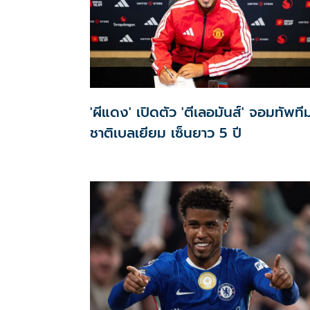
'ผีแดง' เปิดตัว 'ตีเลอมันส์' จอมทัพที
ชาติเบลเยียม เซ็นยาว 5 ปี