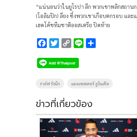
“แน่นอนว่าในยูโรปา ลีก พวกเขาพลิกสถานก
(โอลิมปิก) ลียง ซึ่งพวกเขาเกือบตกรอบ และแ
เฮดโค้ชทีมชาติออสเตรีย ปิดท้าย
F
T
C
Li
S
ac
wi
o
n
h
e
tt
p
e
ar
b
er
y
e
o
Li
Tags
ราล์ฟ รังนิก
แมนเชสเตอร์ ยูไนเต็ด
o
n
k
k
ข่าวที่เกี่ยวข้อง