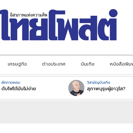
เศรษฐกิจ
ต่างประเทศ
บันเทิง
หนังสือพิม
ผักกาดหอม
วิสามัญบันเทิง
ดับไฟใต้มันไม่ง่าย
สุภาพบุรุษผู้อาวุโส?