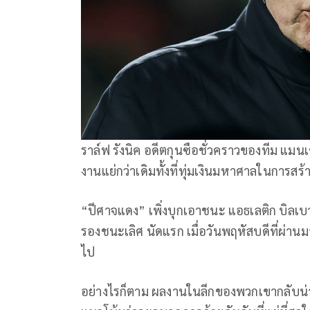
ราล์ฟ รังนิค อดีตกุนซือชั่วคราวของทีม แมนเ
งานแย่กว่าเดิมทั้งที่ทุ่มเงินมหาศาลในการสร้าง
“ปีศาจแดง” เพิ่งบุกเอาชนะ แอธเลติก บิลเบ
รองชนะเลิศ นัดแรก เมื่อวันพฤหัสบดีที่ผ่านม
ไป
อย่างไรก็ตาม ผลงานในลีกของพวกเขากลับน่าผิ