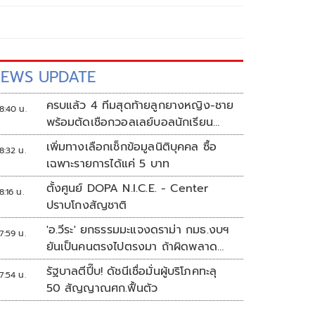
EWS UPDATE
ครบแล้ว 4 ทีมสุดท้ายลูกยางหญิง-ชาย
8:40 น.
พร้อมตัดเชือกวอลเลย์บอลนักเรียน
แชมป์กีฬา '7HD 2026'
เพิ่มทางเลือกเช็กข้อมูลนิติบุคคล ซื้อ
8:32 น.
เฉพาะรายการได้แค่ 5 บาท
ตั้งศูนย์ DOPA N.I.C.E. - Center
8:16 น.
ปราบโกงสัญชาติ
'อ.วีระ' ยกธรรมมะแจงดราม่า กมธ.งบฯ
7:59 น.
ยันเป็นคนตรงไปตรงมา ถ้าผิดพลาด
พร้อมขอโทษ
รัฐบาลตีปี๊บ! ดัชนีเชื่อมั่นผู้บริโภคทะลุ
7:54 น.
50 สัญญาณศก.ฟื้นตัว