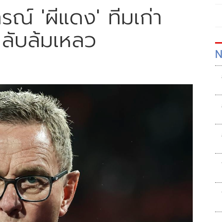
รณ์ 'ผีแดง' ทีมเก่า
กลับล้มเหลว
N