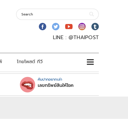
LINE : @THAIPOST
พ์
ไทยโพสต์ ทีวี
คันปากอยากเล่า
เลขทรัพย์สินให้โชค