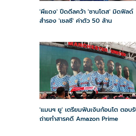
'ผีแดง' ปีดดีลคว้า 'ซานโตส' มิดฟิลด์
สำรอง 'เชลซี' ค่าตัว 50 ล้าน
'แมนฯ ยู' เตรียมฟันเงินก้อนโต ตอบร
ถ่ายทำสารคดี Amazon Prime