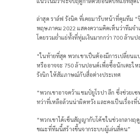
แนวโน้มว่าจะจบฤดูกาลด้วยอันดับที่แย่ที่สุ
ล่าสุด ราล์ฟ รังนิค ที่เคยมารับหน้าที่คุมที
พฤษภาคม 2022 แสดงความคิดเห็นว่าทีมจำเป็น
โดยรวมย่ำแย่ทั้งที่ทุ่มเงินมากกว่า 700 ล้าน
“ในท้ายที่สุด พวกเขาเป็นต้องมีการเปลี่ยนแปล
หรืออาจจะ 750 ล้านปอนด์เพื่อซื้อนักเตะใหม่
รังนิก ให้สัมภาษณ์กับสื่อต่างประเทศ
“พวกเขาอาจคว้าแชมป์ยูโรปา ลีก ซึ่งช่วยเซฟฤ
ทว่าที่เหลือล้วนน่าผิดหวัง และคงเป็นเรื่องที่
“พวกเขาได้เซ็นสัญญากับโค้ชในช่วงกลางฤด
ขณะที่ทีมนี้สร้างขึ้นจากระบบผู้เล่นสี่คน”