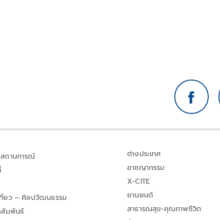
ต่างประเทศ
สถานการณ์
อาชญากรรม
้
X-CITE
ยานยนต์
เที่ยว – ศิลปวัฒนธรรม
สาธารณสุข-คุณภาพชีวิต
สัมพันธ์