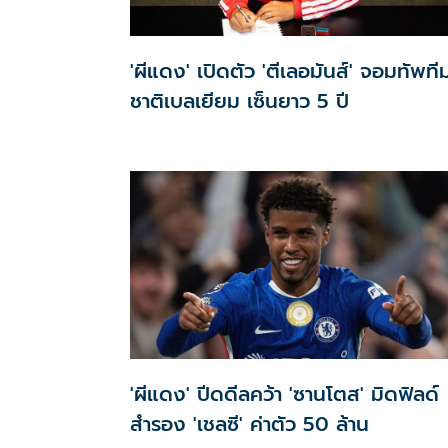
'ผีแดง' เปิดตัว 'ตีเลอมันส์' จอมทัพที
ชาติเบลเยียม เซ็นยาว 5 ปี
'ผีแดง' ปีดดีลคว้า 'ซานโตส' มิดฟิลด์
สำรอง 'เชลซี' ค่าตัว 50 ล้าน