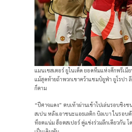
แมนเชสเตอร์ ยูไนเต็ด ยอดทีมแห่งศึกพรีเมียร์
แม้สุดท้ายถ้าพวกเขาคว้าแชมป์ยูฟ่า ยูโรป
ก็ตาม
“ปีศาจแดง” ตบเท้าผ่านเข้าไปเล่นรอบชิงชนะ
สเปน หลังเอาชนะแอธเลติก บิลเบา ในรอบตัด
ท็อตแน่ม ฮ็อตสเปอร์ คู่แข่งร่วมลีกเดียวกัน โ
เป็นเดิมพัน