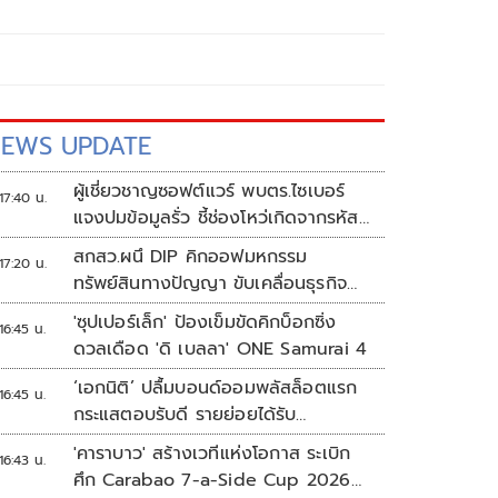
EWS UPDATE
ผู้เชี่ยวชาญซอฟต์แวร์ พบตร.ไซเบอร์
17:40 น.
แจงปมข้อมูลรั่ว ชี้ช่องโหว่เกิดจากรหัส
ผ่านจนท.หลุด ไม่ใช่ถูกแฮกระบบ
สกสว.ผนึ DIP คิกออฟมหกรรม
17:20 น.
ทรัพย์สินทางปัญญา ขับเคลื่อนธุรกิจ
ไทยสู่อนาคต
'ซุปเปอร์เล็ก' ป้องเข็มขัดคิกบ็อกซิ่ง
16:45 น.
ดวลเดือด 'ดิ เบลลา' ONE Samurai 4
‘เอกนิติ’ ปลื้มบอนด์ออมพลัสล็อตแรก
16:45 น.
กระแสตอบรับดี รายย่อยได้รับ
จัดสรร2.2หมื่นคน เปิดจองรอบใหม่
'คาราบาว' สร้างเวทีแห่งโอกาส ระเบิก
16:43 น.
ก.ย.นี้
ศึก Carabao 7-a-Side Cup 2026