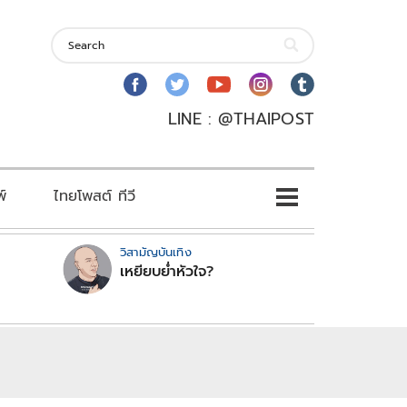
LINE : @THAIPOST
พ์
ไทยโพสต์ ทีวี
วิสามัญบันเทิง
เหยียบย่ำหัวใจ?