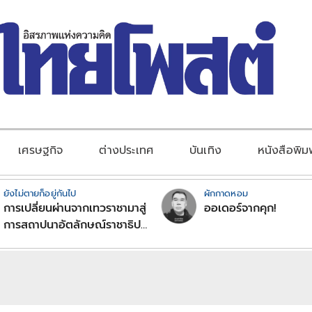
เศรษฐกิจ
ต่างประเทศ
บันเทิง
หนังสือพิม
ยังไม่ตายก็อยู่กันไป
ผักกาดหอม
การเปลี่ยนผ่านจากเทวราชามาสู่
ออเดอร์จากคุก!
การสถาปนาอัตลักษณ์ราชาธิป
ไตยแบบพุทธศาสนาในพระไตร
ปิฏก : สามัญผลสูตรในฐานะ
ทฤษฎีขีดจำกัดของอำนาจรัฐ
เหนือแรงงานและทรัพย์สิน