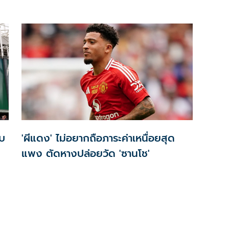
ับ
'ผีแดง' ไม่อยากถือภาระค่าเหนื่อยสุด
แพง ตัดหางปล่อยวัด 'ซานโช'