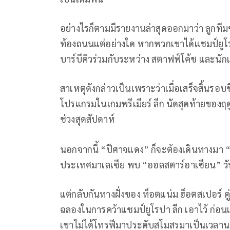
อย่างไรก็ตามมีรายงานล่าสุดออกมาว่า ลูกที
ท้องถนนแต่อย่างใด หากพวกเขาได้แชมป์ยูโ
บาร์บีคิวร่วมกับระหว่าง สตาฟฟ์โค้ช และนักเต
สาเหตุดังกล่าวเป็นเพราะว่าเมื่อเสร็จสิ้นรอบช
โปรแกรมในเกมพรีเมียร์ ลีก นัดสุดท้ายของฤ
ช่วงสุดสัปดาห์
นอกจากนี้ “ปีศาจแดง” ก็จะต้องเดินทางมา “เอเ
ประเทศมาเลเซีย พบ “ออลสตาร์อาเซียน” วั
แต่กลับกันทางฝั่งของ ท็อตแน่ม ฮ็อตสเปอร์ 
ฉลองในการคว้าแชมป์ยูโรปา ลีก เอาไว้ ก่อน
เขาไม่ได้โทรฟีมาประดับสโมสรมาเป็นเวลาน