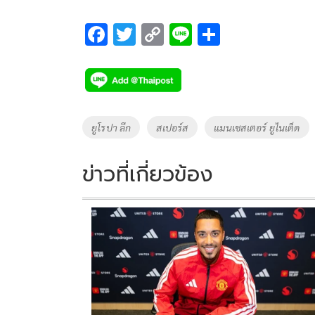
F
T
C
Li
S
ac
wi
o
n
h
e
tt
p
e
ar
b
er
y
e
o
Li
Tags
ยูโรปา ลีก
สเปอร์ส
แมนเชสเตอร์ ยูไนเต็ด
o
n
k
k
ข่าวที่เกี่ยวข้อง