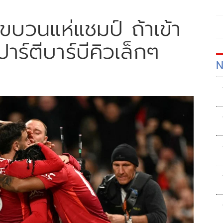
งขบวนแห่แชมป์ ถ้าเข้า
าร์ตีบาร์บีคิวเล็กๆ
N