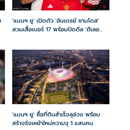
ม
'แมนฯ ยู' เปิดตัว 'อันเดรย์ ซานโตส'
สวมเสื้อเบอร์ 17 พร้อมปิดดีล 'ตีเลอ
มันส์'
'แมนฯ ยู' ซื้อที่ดินสำเร็จลุล่วง พร้อม
สร้างรังเหย้าใหม่ความจุ 1 แสนคน