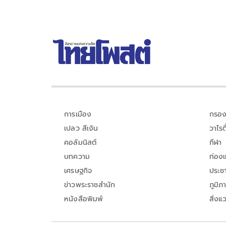
การเมือง
กรอง
เปลว สีเงิน
วาไรตี
คอลัมนิสต์
กีฬา
บทความ
ท่อง
เศรษฐกิจ
ประชา
ข่าวพระราชสำนัก
ภูมิภ
หนังสือพิมพ์
สิ่งแ