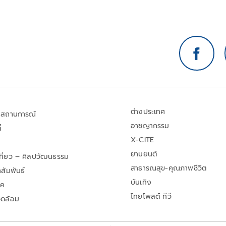
ต่างประเทศ
สถานการณ์
อาชญากรรม
้
X-CITE
ยานยนต์
เที่ยว – ศิลปวัฒนธรรม
สาธารณสุข-คุณภาพชีวิต
สัมพันธ์
บันเทิง
าค
ไทยโพสต์ ทีวี
วดล้อม