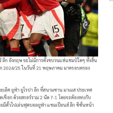
 ลีก อังกฤษ จะไม่มีการตั้งขบวนแห่แชมป์ใดๆ ทั้งสิ้น
า ลีก 2024/25 ในวันที่ 21 พฤษภาคม มาครอบครอง
เลิศ ยูฟ่า ยูโรปา ลีก ที่สนามซาน มาเมส ประเทศ
เชือก ด้วยสกอร์รวม 2 นัด 7-1 โดยจะต้องพบกับ
ดยมีตั๋วไปเล่นฟุตบอลยูฟ่า แชมเปียนส์ ลีก ซีซั่นหน้า