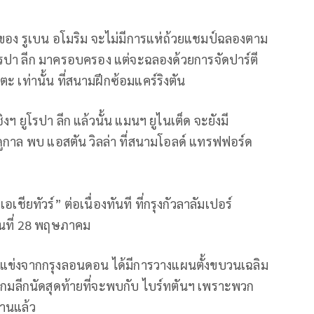
มของ รูเบน อโมริม จะไม่มีการแห่ถ้วยแชมป์ฉลองตาม
รปา ลีก มาครอบครอง แต่จะฉลองด้วยการจัดปาร์ตี
ะ เท่านั้น ที่สนามฝึกซ้อมแคร์ริงตัน
ิงฯ ยูโรปา ลีก แล้วนั้น แมนฯ ยูไนเต็ด จะยังมี
ดูกาล พบ แอสตัน วิลล่า ที่สนามโอลด์ แทรฟฟอร์ด
ชียทัวร์” ต่อเนื่องทันที ที่กรุงกัวลาลัมเปอร์
นที่ 28 พฤษภาคม
คู่แข่งจากกรุงลอนดอน ได้มีการวางแผนตั้งขบวนเฉลิม
เกมลีกนัดสุดท้ายที่จะพบกับ ไบร์ทตันฯ เพราะพวก
านแล้ว