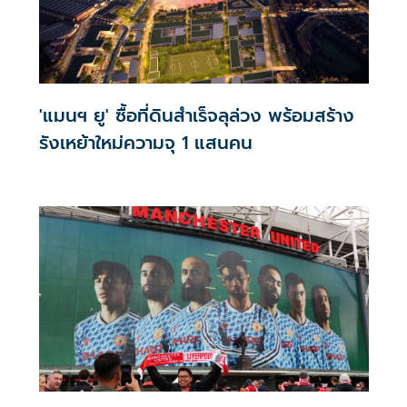
'แมนฯ ยู' ซื้อที่ดินสำเร็จลุล่วง พร้อมสร้าง
รังเหย้าใหม่ความจุ 1 แสนคน