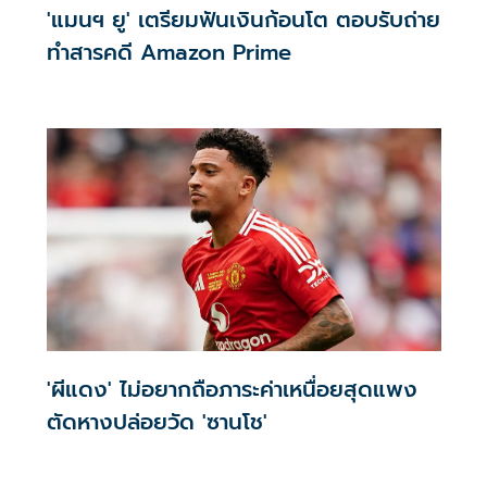
'แมนฯ ยู' เตรียมฟันเงินก้อนโต ตอบรับถ่าย
ทำสารคดี Amazon Prime
'ผีแดง' ไม่อยากถือภาระค่าเหนื่อยสุดแพง
ตัดหางปล่อยวัด 'ซานโช'