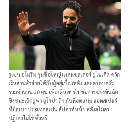
รูเบน อโมริม กุนซือใหญ่ แมนเชสเตอร์ ยูไนเต็ด ควัก
เงินส่วนตัวจ่ายให้กับผู้อยู่เบื้องหลัง และครอบครัว
รวมจำนวน 30 คน เพื่อเดินทางไปชมการแข่งขันนัด
ชิงชนะเลิศยูฟ่า ยูโรปา ลีก กับท็อตแน่ม ฮอตสเปอร์
ที่บิลเบา ประเทศสเปน สัปดาห์หน้า หลังสโมสร
ปฏิเสธไม่ให้ตั๋วฟรี