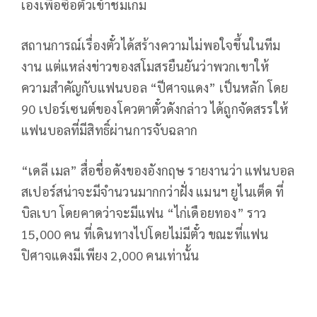
เองเพื่อซื้อตั๋วเข้าชมเกม
สถานการณ์เรื่องตั๋วได้สร้างความไม่พอใจขึ้นในทีม
งาน แต่แหล่งข่าวของสโมสรยืนยันว่าพวกเขาให้
ความสำคัญกับแฟนบอล “ปีศาจแดง” เป็นหลัก โดย
90 เปอร์เซนต์ของโควตาตั๋วดังกล่าว ได้ถูกจัดสรรให้
แฟนบอลที่มีสิทธิ์ผ่านการจับฉลาก
“เดลี เมล” สื่อชื่อดังของอังกฤษ รายงานว่า แฟนบอล
สเปอร์สน่าจะมีจำนวนมากกว่าฝั่ง แมนฯ ยูไนเต็ด ที่
บิลเบา โดยคาดว่าจะมีแฟน “ไก่เดือยทอง” ราว
15,000 คน ที่เดินทางไปโดยไม่มีตั๋ว ขณะที่แฟน
ปิศาจแดงมีเพียง 2,000 คนเท่านั้น