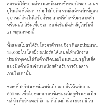
สตาฟฟ์โค้ชบางส่วน และทีมงานซัพพอร์ตของ แมนฯ
ยูไนเต็ด ที่เดินทางร่วมไปกับทีม รวมถึงเจ้าหน้าที่ดูแล
อุปกรณ์ ต่างไม่ได้รับตั๋วชมเกมฟรีสำหรับครอบครัว
หรือคนใกล้ชิดเพื่อชมการแข่งขันนัดสำคัญในวันที่
21 พฤษภาคมนี้
ทั้งสองสโมสรได้รับโควตาตั๋วรอบชิงฯ ทีมละประมาณ
15,000 ใบ โดยฝั่ง สเปอร์ส ได้เสนอให้พนักงาน
ประจำทุกคนได้รับตั๋วฟรีคนละใบ แต่แมนฯ ยูไนเต็ด
แบ่งปันตั๋วเพียงจำนวนน้อยสำหรับการจับฉลาก
ภายในเท่านั้น
ขณะที่ ปารีส แซงต์-แชร์แม็ง มอบตั๋วให้พนักงาน
600 คน เพื่อไปชมเกมรอบชิงชนะเลิศยูฟ่า แชมเปีย
นส์ ลีก กับอินเตอร์ มิลาน ที่เมืองมิวนิค เยอรมนี ใน