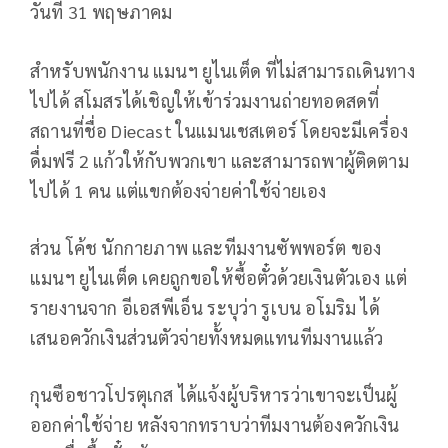
วันที่ 31 พฤษภาคม
สำหรับพนักงาน แมนฯ ยูไนเต็ด ที่ไม่สามารถเดินทาง
ไปได้ สโมสรได้เชิญให้เข้าร่วมงานถ่ายทอดสดที่
สถานที่ชื่อ Diecast ในแมนเชสเตอร์ โดยจะมีเครื่อง
ดื่มฟรี 2 แก้วให้กับพวกเขา และสามารถพาผู้ติดตาม
ไปได้ 1 คน แต่แขกต้องจ่ายค่าใช้จ่ายเอง
ส่วน โค้ช นักกายภาพ และทีมงานซัพพอร์ต ของ
แมนฯ ยูไนเต็ด เคยถูกขอให้ซื้อตั๋วด้วยเงินตัวเอง แต่
รายงานจาก อีเอสพีเอ็น ระบุว่า รูเบน อโมริม ได้
เสนอควักเงินส่วนตัวจ่ายทั้งหมดแทนทีมงานแล้ว
กุนซือชาวโปรตุเกส ได้แจ้งผู้บริหารว่าเขาจะเป็นผู้
ออกค่าใช้จ่าย หลังจากทราบว่าทีมงานต้องควักเงิน