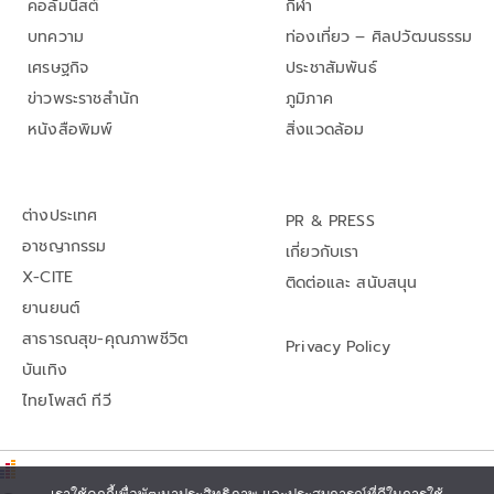
คอลัมนิสต์
กีฬา
บทความ
ท่องเที่ยว – ศิลปวัฒนธรรม
เศรษฐกิจ
ประชาสัมพันธ์
ข่าวพระราชสำนัก
ภูมิภาค
หนังสือพิมพ์
สิ่งแวดล้อม
ต่างประเทศ
PR & PRESS
อาชญากรรม
เกี่ยวกับเรา
X-CITE
ติดต่อและ สนับสนุน
ยานยนต์
สาธารณสุข-คุณภาพชีวิต
Privacy Policy
บันเทิง
ไทยโพสต์ ทีวี