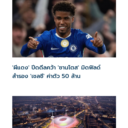
'ผีแดง' ปีดดีลคว้า 'ซานโตส' มิดฟิลด์
สำรอง 'เชลซี' ค่าตัว 50 ล้าน