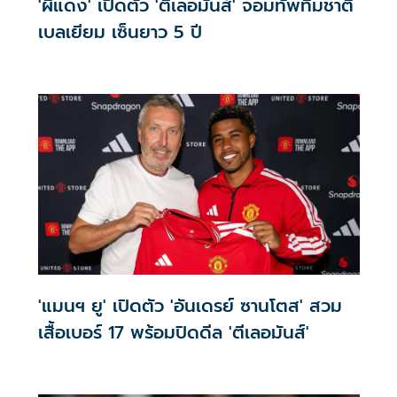
'ผีแดง' เปิดตัว 'ตีเลอมันส์' จอมทัพทีมชาติ
เบลเยียม เซ็นยาว 5 ปี
'แมนฯ ยู' เปิดตัว 'อันเดรย์ ซานโตส' สวม
เสื้อเบอร์ 17 พร้อมปิดดีล 'ตีเลอมันส์'