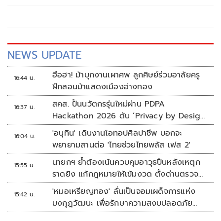
NEWS UPDATE
ฮือฮา! ม้าบุกงานเผาศพ ลูกศิษย์ร่วมอาลัยครู
16:44 น.
ฝึกสอนม้าแสดงเมืองอ่างทอง
สคส. ปั้นนวัตกรรุ่นใหม่ผ่าน PDPA
16:37 น.
Hackathon 2026 ดัน ‘Privacy by Design
for all’ สู่โซลูชันคุ้มครองข้อมูลส่วนบุคคลที่
'อนุทิน' เดินงานโอทอปศิลปาชีพ บอกจะ
16:04 น.
ใช้ได้จริง
พยายามสานต่อ 'ไทยช่วยไทยพลัส เฟส 2'
นายกฯ ย้ำต้องเน้นควบคุมอาวุธปืนหลังเหตุก
15:55 น.
ราดยิง แก้กฎหมายให้เข้มงวด ตั้งด่านตรวจ
เพิ่ม
'หมอเหรียญทอง' ลั่นเป็นจอมเผด็จการแห่ง
15:42 น.
มงกุฎวัฒนะ เพื่อรักษาความสงบปลอดภัย
ภายในรพ.