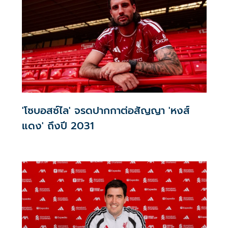
'โซบอสซ์ไล' จรดปากกาต่อสัญญา 'หงส์
แดง' ถึงปี 2031