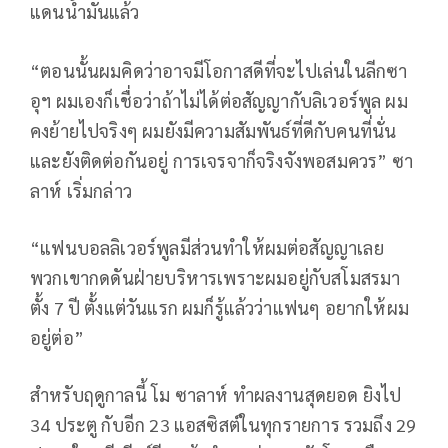
แดนน้ำมันแล้ว
“ตอนนั้นผมคิดว่าอาจมีโอกาสดีที่จะไปเล่นในลีกซา
อุฯ ผมเองก็เชื่อว่าถ้าไม่ได้ต่อสัญญากับลิเวอร์พูล ผม
คงย้ายไปจริงๆ ผมยังมีความสัมพันธ์ที่ดีกับคนที่นั่น
และยังติดต่อกันอยู่ การเจรจาก็จริงจังพอสมควร” ซา
ลาห์ เริ่มกล่าว
“แฟนบอลลิเวอร์พูลมีส่วนทำให้ผมต่อสัญญาเลย
พวกเขากดดันฝ่ายบริหารเพราะผมอยู่กับสโมสรมา
ตั้ง 7 ปี ตั้งแต่วันแรก ผมก็รู้แล้วว่าแฟนๆ อยากให้ผม
อยู่ต่อ”
สำหรับฤดูกาลนี้ โม ซาลาห์ ทำผลงานสุดยอด ยิงไป
34 ประตู กับอีก 23 แอสซิสต์ในทุกรายการ รวมถึง 29