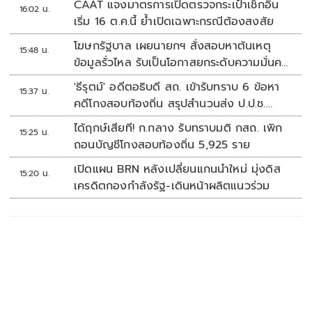
CAAT แจงมาตรการเปิดตรวจกระเป๋าเช็กอิน
16:02 น.
เริ่ม 16 ต.ค.นี้ ย้ำเปิดเฉพาะกรณีต้องสงสัย
โฆษกรัฐบาล เผยนายกฯ สั่งสอบหาต้นเหตุ
15:48 น.
ข้อมูลรั่วไหล รับเป็นโอกาสยกระดับความมั่นคง
ปลอดภัยข้อมูลภาครัฐทั้งระบบ
'ธีรุตม์' อดีตอธิบดี สถ. เข้ารับทราบ 6 ข้อหา
15:37 น.
คดีโกงสอบท้องถิ่น สรุปสำนวนส่ง ป.ป.ช.
สัปดาห์หน้า
ได้ฤกษ์เสียที! ก.กลาง รับทราบมติ กสถ. เพิก
15:25 น.
ถอนบัญชีโกงสอบท้องถิ่น 5,925 ราย
เปิดแผน BRN หลังเปลี่ยนแกนนำใหม่ มุ่งดิส
15:20 น.
เครดิตกองกำลังรัฐ-เดินหน้าผลิตแนวร่วม