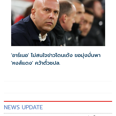
บอลชาวไทยได้สัมผัสและเป็นเจ้าของเป็นครั้งแรก โดยป๊อปอัพ
สโตร์แห่งนี้จะเปิดต้อนรับเหล่าสาวก "เดอะ เรดส์" (The Reds)
ตั้งแต่วันที่ 19พฤษภาคม ถึง 7 มิถุนายน 2569 นี้เท่านั้น
'อาร์เนอ' ไม่สนใจข่าวโดนเด้ง ขอมุ่งมั่นพา
'หงส์แดง' คว้าตั๋วชปล.
NEWS UPDATE