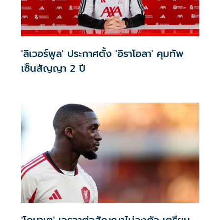
'ลิเวอร์พูล' ประกาศตั้ง 'อิราโอลา' คุมทัพ
เซ็นสัญญา 2 ปี
'โคนาเต' เจรจาต่อสัญญาไม่ลงตัว เตรียม