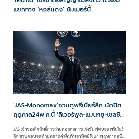
แยกทาง 'หงส์แดง' ซัมเมอร์นี้
'JAS-Monomax'ชวนดูพรีเมียร์ลีก นัดปิด
ฤดูกาล24พ.ค.นี้ 'ลิเวอร์พูล-แมนฯยู-เชลซี-
ซิตี้เตะส่งท้าย
JAS เจ้าของลิขสิทธิ์การถ่ายทอดสดการแข่งขันฟุตบอลพรีเมียร์
ลีก ชวนคอบอลห้ามพลาดค่ำคืนวันอาทิตย์ที่ 24 พฤษภาคมนี้