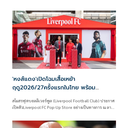
เวลา 22.00 น. ชมการแข่งขันฟุตบอลพรีเมียร์ลีก อังกฤษ ฤดูกาล
2025/26 ที่เดินทางมาถึง “แมตช์เดย์สุดท้าย” ซึ่งแฟนบอลทั่ว
โลกตั้งตารอ เพราะทุกคู่เตะพร้อมกัน แม้ตำแหน่งแชมป์จะได้
บทสรุปเรียบร้อยแล้ว แต่ละสนามล้วนมีเดิมพันและเรื่องราวให้
ลุ้นจนวินาทีสุดท้าย ทั้งการลุ้นแชมป์ พื้นที่ยุโรป และอันดับ
สุดท้ายของตาราง โดยไฮไลต์ของค่ำคืนนี้อยู่ที่หลายสนามซึ่งยัง
เต็มไปด้วยแรงกดดันและความเข้มข้น ถ่ายทอดสดครบทุกคู่ทาง
Monomax และบางคู่รับชมได้ทาง ช่อง MONO29
'หงส์แดง'เปิดโฉมเสื้อเหย้า
ฤดู2026/27ครั้งแรกในไทย พร้อม
ดึง'เดิร์ก เค้าท์'บินร่วมกิจกรรม
สโมสรฟุตบอลลิเวอร์พูล (Liverpool Football Club) ประกาศ
เปิดตัวLiverpool FC Pop-Up Store อย่างเป็นทางการ ณ ลาน
ดิสคัฟเวอรีพลาซ่า (Discovery Plaza) สยามดิสคัฟเวอรี แลนด์
มาร์กใจกลางกรุงเทพมหานคร พร้อมไฮไลท์สำคัญกับการเผย
โฉมเสื้อแข่งขันเหย้าประจำฤดูกาลใหม่ล่าสุด 2026/27 ให้แฟน