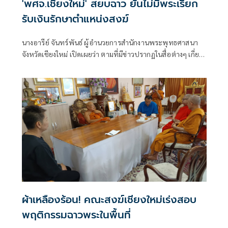
'พศจ.เชียงใหม่' สยบฉาว ยันไม่มีพระเรียก
รับเงินรักษาตำแหน่งสงฆ์
นางอารีย์ จันทร์พันธ์ ผู้อำนวยการสำนักงานพระพุทธศาสนา
จังหวัดเชียงใหม่ เปิดเผยว่า ตามที่มีข่าวปรากฏในสื่อต่างๆ เกี่ยว
กับกรณีที่พาดพิงวงการสงฆ์เชียงใหม่เรียกรับเงินเพื่อรักษา
ตำแหน่งสำคัญทางสงฆ์
ผ้าเหลืองร้อน! คณะสงฆ์เชียงใหม่เร่งสอบ
พฤติกรรมฉาวพระในพื้นที่