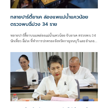
ทลายปาร์ตี้ยาเค ล่องแพแม่น้ำแควน้อย
ตรวจพบฉี่ม่วง 34 ราย
ทลายปาร์ตี้ยาบนแพล่องแม่น้ำแควน้อย จับยาเค ตรวจพบ 34
นักเที่ยว ฉี่ม่วง ที่ทำการปกครองจังหวัดกาญจนบุรี และอําเภอ
เมืองกาญจนบุรี เปิดยุทธการ 90 วัน พิทักษ์สันติราษฎร์ พิฆาต
ยาเสพติด