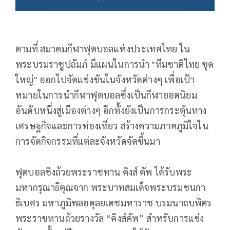
ตามที่ สมาคมกีฬาฟุตบอลแห่งประเทศไทย ใน
พระบรมราชูปถัมภ์ มีแผนในการนำ "ทีมชาติไทย ชุด
ใหญ่" ออกไปจัดแข่งขันในจังหวัดต่างๆ เพื่อเป้า
หมายในการนำกีฬาฟุตบอลซึ่งเป็นกีฬายอดนิยม
อันดับหนึ่งสู่เมืองต่างๆ อีกทั้งยังเป็นการกระตุ้นทาง
เศรษฐกิจและการท่องเที่ยว สร้างความภาคภูมิใจใน
การจัดกิจกรรมที่แต่ละจังหวัดจัดขึ้นมา
ฟุตบอลชิงถ้วยพระราชทาน คิงส์ คัพ ได้รับพระ
มหากรุณาธิคุณจาก พระบาทสมเด็จพระบรมชนกา
ธิเบศร มหาภูมิพลอดุลยเดชมหาราช บรมนาถบพิตร
พระราชทานถ้วยรางวัล “คิงส์คัพ” สำหรับการแข่ง