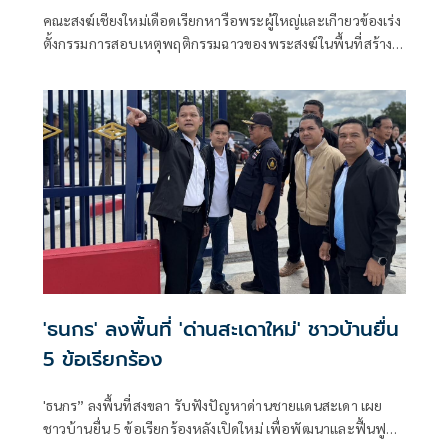
คณะสงฆ์เชียงใหม่เดือดเรียกหารือพระผู้ใหญ่และเกีายวข้องเร่ง
ตั้งกรรมการสอบเหตุพฤติกรรมฉาวของพระสงฆ์ในพื้นที่สร้าง
มลทิน ผู้ว่าฯ ส่งสัญญาณเป็นห่วงผลเสียหายให้เร่งสอบและสรุป
โดยเร็ว
'ธนกร' ลงพื้นที่ 'ด่านสะเดาใหม่' ชาวบ้านยื่น
5 ข้อเรียกร้อง
'ธนกร” ลงพื้นที่สงขลา รับฟังปัญหาด่านชายแดนสะเดา เผย
ชาวบ้านยื่น 5 ข้อเรียกร้องหลังเปิดใหม่ เพื่อพัฒนาและฟื้นฟู