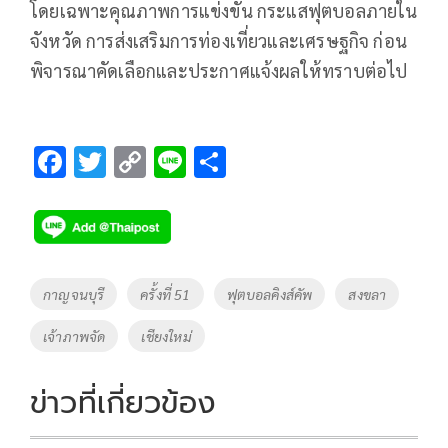
โดยเฉพาะคุณภาพการแข่งขัน กระแสฟุตบอลภายใน
จังหวัด การส่งเสริมการท่องเที่ยวและเศรษฐกิจ ก่อน
พิจารณาคัดเลือกและประกาศแจ้งผลให้ทราบต่อไป
F
T
C
Li
S
ac
wi
o
n
h
e
tt
p
e
ar
b
er
y
e
o
Li
Tags
กาญจนบุรี
ครั้งที่ 51
ฟุตบอลคิงส์คัพ
สงขลา
o
n
เจ้าภาพจัด
เชียงใหม่
k
k
ข่าวที่เกี่ยวข้อง