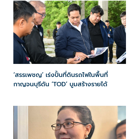
‘สรรเพชญ’ เร่งปั้นที่ดินรถไฟในพื้นที่
กาญจนบุรีดัน ‘TOD’ บูมสร้างรายได้