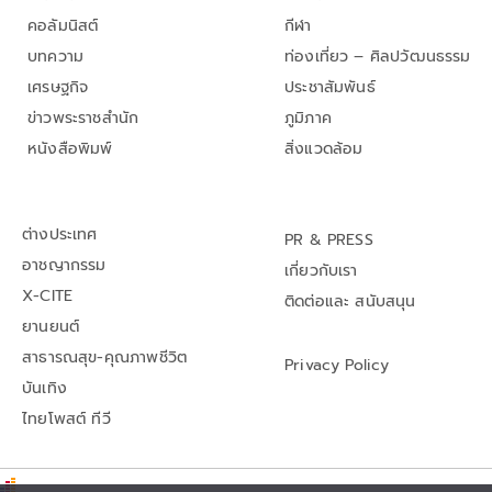
คอลัมนิสต์
กีฬา
บทความ
ท่องเที่ยว – ศิลปวัฒนธรรม
เศรษฐกิจ
ประชาสัมพันธ์
ข่าวพระราชสำนัก
ภูมิภาค
หนังสือพิมพ์
สิ่งแวดล้อม
ต่างประเทศ
PR & PRESS
อาชญากรรม
เกี่ยวกับเรา
X-CITE
ติดต่อและ สนับสนุน
ยานยนต์
สาธารณสุข-คุณภาพชีวิต
Privacy Policy
บันเทิง
ไทยโพสต์ ทีวี