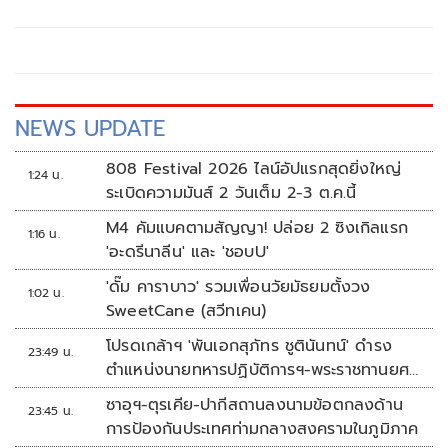
แหล่งท่องเที่ยวชายแดนด่านนอกอย่างยั่งยืน
NEWS UPDATE
808 Festival 2026 ไลน์อัปแรกสุดยิ่งใหญ่
1:24 น.
ระเบิดความมันส์ 2 วันเต็ม 2-3 ต.ค.นี้
M4 คัมแบคตามสัญญา! ปล่อย 2 ซิงเกิลแรก
1:16 น.
'อะดรีนาลีน' และ 'ชอบU'
'ดั๊ม คาราบาว' รวมเพื่อนวัยมัธยมตั้งวง
1:02 น.
SweetCane (สวีทเคน)
โปรดเกล้าฯ 'พันเอกสุภัทร ชูตินันทน์' ดำรง
23:49 น.
ตำแหน่งนายทหารปฏิบัติการฯ-พระราชทานยศ
'พลตรี'
ซาอุฯ-ตุรเคีย-ปากีสถานลงนามข้อตกลงด้าน
23:45 น.
การป้องกันประเทศท่ามกลางสงครามในภูมิภาค