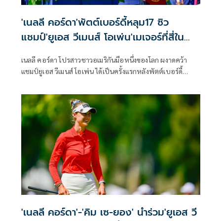
'เนลลี คอร์ดา'พัตต์เบอร์ดี้หลุม17 ซิว
แชมป์'ยูเอส วีเมนส์ โอเพ่น'เมเจอร์ที่สี่ใน
อาชีพ 'ปาจรีย์'จบที่8ร่วม
เนลลี คอร์ดา โปรสาวชาวอเมริกันมือหนึ่งของโลก ผงาดคว้า
แชมป์ยูเอส วีเมนส์ โอเพ่น ได้เป็นครั้งแรกหลังพัตต์เบอร์ดี้
สำคัญที่หลุม 17 ก่อนจบรอบสุดท้ายด้วยสกอร์ 2 อันเดอร์พาร์
69 คว้าแชมป์ที่รัฐแคลิฟอร์เนีย สหรัฐอเมริกา เมื่อวันอาทิตย์ที่
7 มิถุนายน เฉือนชนะ ชาร์ลีย์ ฮัลล์ จากอังกฤษ และกาบี โลเปซ
จากเม็กซิโก ไปเพียงสโตรกเดียว นับเป็นแชมป์เมเจอร์รายการที่
สองติดต่อกันของปีนี้ และเมเจอร์ที่สี่ในอาชีพ รวมถึงเป็นแชมป์
รายการที่สี่ของเธอในฤดูกาลนี้มากที่สุดในแอลพีจีเอ ทัวร์ ขณะที่
“เมียว” ปาจรีย์ อนันต์นฤการ จบอันดับ 8 ร่วม ดีที่สุดของนัก
กอล์ฟไทยรับเงินรางวัลกว่า 10 ล้านบาท
'เนลลี คอร์ดา'-'คิม เซ-ยอง' นำร่วม'ยูเอส วี