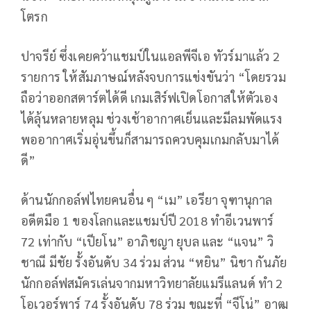
โตรก
ปาจรีย์ ซึ่งเคยคว้าแชมป์ในแอลพีจีเอ ทัวร์มาแล้ว 2
รายการ ให้สัมภาษณ์หลังจบการแข่งขันว่า
“โดยรวม
ถือว่าออกสตาร์ตได้ดี เกมเสิร์ฟเปิดโอกาสให้ตัวเอง
ได้ลุ้นหลายหลุม ช่วงเช้าอากาศเย็นและมีลมพัดแรง
พออากาศเริ่มอุ่นขึ้นก็สามารถควบคุมเกมกลับมาได้
ดี”
ด้านนักกอล์ฟไทยคนอื่น ๆ “เม” เอรียา จุฑานุกาล
อดีตมือ 1 ของโลกและแชมป์ปี 2018 ทำอีเวนพาร์
72 เท่ากับ “เปียโน” อาภิชญา ยุบล และ “แจน” วิ
ชาณี มีชัย รั้งอันดับ 34 ร่วม
ส่วน
“หยิน” นิชา กันภัย
นักกอล์ฟสมัครเล่นจากมหาวิทยาลัยแมรีแลนด์ ทำ 2
โอเวอร์พาร์ 74 รั้งอันดับ 78 ร่วม ขณะที่ “จีโน่” อาฒ