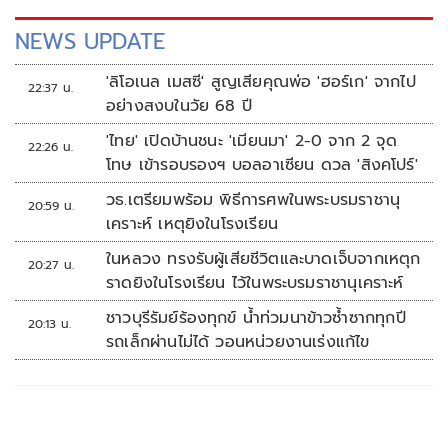
รางวัลรวม 12 ล้านดอลลาร์สหรัฐ หรือราว 390.7 ล้านบาท
NEWS UPDATE
'ลิโอเนล เมสซี' สูญเสียคุณพ่อ 'ฮอร์เก' จากไป
22:37 น.
อย่างสงบในวัย 68 ปี
'ไทย' เปิดบ้านชนะ 'เมียนมา' 2-0 จาก 2 จุด
22:26 น.
โทษ เข้ารอบรองฯ บอลอาเซียน ดวล 'สิงคโปร์'
วธ.เตรียมพร้อม พิธีการศพในพระบรมราชานุ
20:59 น.
เคราะห์ เหตุยิงในโรงเรียน
ในหลวง ทรงรับผู้เสียชีวิตและบาดเจ็บจากเหตุก
20:27 น.
ราดยิงในโรงเรียน ไว้ในพระบรมราชานุเคราะห์
ชาวบุรีรัมย์ร้องทุกข์ น้ำท่วมนาข้าวซ้ำซากทุกปี
20:13 น.
รถเล็กผ่านไม่ได้ วอนหน่วยงานเร่งแก้ไข