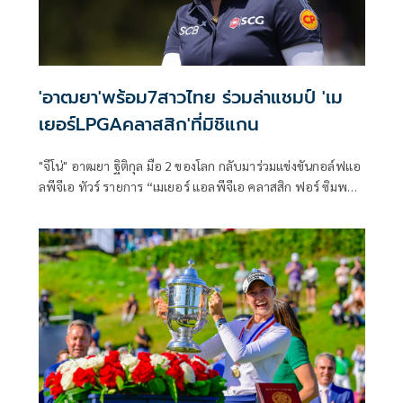
'อาฒยา'พร้อม7สาวไทย ร่วมล่าแชมป์ 'เม
เยอร์LPGAคลาสสิก'ที่มิชิแกน
"จีโน่" อาฒยา ฐิติกุล มือ 2 ของโลก กลับมาร่วมแข่งขันกอล์ฟแอ
ลพีจีเอ ทัวร์ รายการ “เมเยอร์ แอลพีจีเอ คลาสสิก ฟอร์ ซิมพลี
กิฟ” ที่รัฐมิชิแกน ระหว่างวันที่ 18-21 มิถุนายนนี้ พร้อมด้วย 7
นักกอล์ฟสาวไทย ร่วมไล่ล่าแชมป์ ชิงเงินรางวัลรวม 3.25 ล้าน
ดอลลาร์สหรัฐ หรือราว 105.6 ล้านบาท ท่ามกลางการประชัน
วงสวิงกับยอดนักกอล์ฟหญิงระดับโลกมากมาย