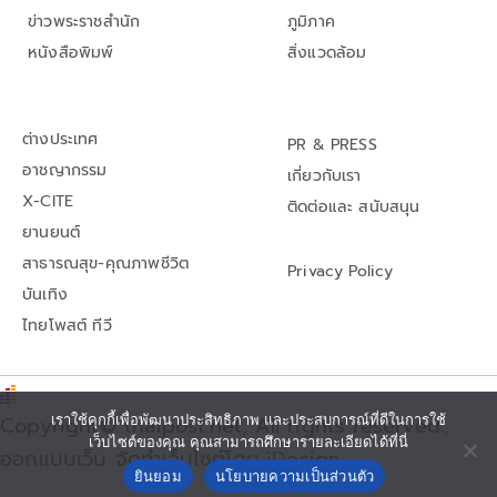
ข่าวพระราชสำนัก
ภูมิภาค
หนังสือพิมพ์
สิ่งแวดล้อม
ต่างประเทศ
PR & PRESS
อาชญากรรม
เกี่ยวกับเรา
X-CITE
ติดต่อและ สนับสนุน
ยานยนต์
สาธารณสุข-คุณภาพชีวิต
Privacy Policy
บันเทิง
ไทยโพสต์ ทีวี
เราใช้คุกกี้เพื่อพัฒนาประสิทธิภาพ และประสบการณ์ที่ดีในการใช้
Copyright© thaipost.net, All rights reserved.,
เว็บไซต์ของคุณ คุณสามารถศึกษารายละเอียดได้ที่นี่
ออกแบบเว็บ จัดทำเว็บไซต์โดย iDesign
ยินยอม
นโยบายความเป็นส่วนตัว