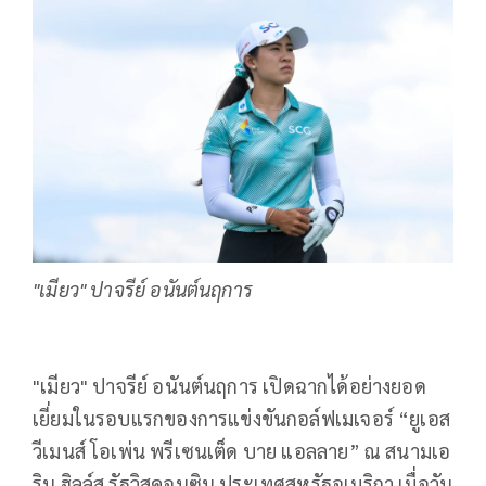
"เมียว" ปาจรีย์ อนันต์นฤการ
"เมียว" ปาจรีย์ อนันต์นฤการ
เปิดฉากได้อย่างยอด
เยี่ยมในรอบแรกของการแข่งขันกอล์ฟเมเจอร์ “ยูเอส
วีเมนส์ โอเพ่น พรีเซนเต็ด บาย แอลลาย” ณ สนามเอ
ริน ฮิลล์ส รัฐวิสคอนซิน ประเทศสหรัฐอเมริกา เมื่อวัน