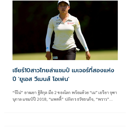
พฤหัสบดีที่ 4 มิถุนายน 2569 รั้งอันดับ 8 ร่วม ตามหลังผู้นำ
อย่าง เจนนิเฟอร์ คัพโช โปรสาวชาวอเมริกันอยู่ 3 สโตรก
เชียร์10สาวไทยล่าแชมป์ เมเจอร์ที่สองแห่ง
ปี 'ยูเอส วีเมนส์ โอเพ่น'
“จีโน่” อาฒยา ฐิติกุล มือ 2 ของโลก พร้อมด้วย “เม” เอรียา จุฑา
นุกาล แชมป์ปี 2018, “แพตตี้” ปภังกร ธวัชธนกิจ, “พราว”
ชเนตตี วรรณแสน, “เมียว” ปาจรีย์ อนันต์นฤการ และนักกอล์ฟ
ที่ผ่านการเล่นคัดเลือกอีก 5 คน ร่วมประชันวงสวิงไล่ล่าแชมป์
“ยูเอส วีเมนส์ โอเพ่น” เมเจอร์ที่สองแห่งปี ที่รัฐแคลิฟอร์เนีย
ประเทศสหรัฐอเมริกา ระหว่างวันที่ 4-7 มิถุนายนนี้ ชิงเงิน