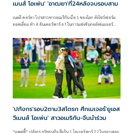
เมนส์ โอเพ่น' 'อาฒยา'ที่24หลังจบรอบสาม
เนลลี คอร์ดา โปรสาวชาวอเมริกัน มือ 1 ของโลก ยังโชว์ฟอร์ม
ยอดเยี่ยม ทำ 4 อันเดอร์พาร์ 67 ในการแข่งขันกอล์ฟเมเจอร์
หญิง ยูเอส วีเมนส์ โอเพ่น เมเจอร์ที่สองของปี ที่รัฐแคลิฟอร์เนีย
สหรัฐอเมริกา เมื่อวันเสาร์ที่ 6 มิถุนายน 2569 สกอร์รวม 6
อันเดอร์พาร์ 207 ขยับขึ้นนำร่วมกับ คิม เซ-ยอง จากเกาหลีใต้
ซึ่งทำเพิ่ม 3 อันเดอร์พาร์ 68 โดยมีนักกอล์ฟอันดับ 3 ร่วม ตาม
หลังเพียงสโตรกเดียว ขณะที่ “จีโน่” อาฒยา ฐิติกุล มือ 2 ของ
โลก รั้งอันดับ 24 ตามหลังผู้นำ 7 สโตรก
'ปภังกร'รอบ2ตาม3สโตรก ศึกเมเจอร์'ยูเอส
วีเมนส์ โอเพ่น' สาวอเมริกัน-จีนนำร่วม
“แพตตี้” ปภังกร ธวัชธนกิจ ตีเกิน 1 โอเวอร์พาร์ 72 ในรอบสอง