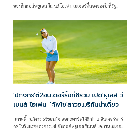
ของศึกกอล์ฟยูเอส วีเมนส์ โอเพ่น เมเจอร์ที่สองของปี ที่รัฐ
แคลิฟอร์เนีย ประเทศสหรัฐอเมริกา เมื่อวันศุกร์ที่ 5 มิถุนายน
2569 สกอร์รวมสองวัน 1 อันเดอร์พาร์ 141 รั้งอันดับ 13 ร่วม
ตามหลัง อลิสัน รี จากสหรัฐ และ หยิน ยัวหนิง จากจีนสองผู้นำ
ร่วมอยู่ 3 สโตรก ขณะที่ “จีโน่” อาฒยา ฐิติกุล มือ 2 ของโลก
สกอร์รวมอีเวนพาร์ รั้งอันดับ 17 ร่วม ตามหลังผู้นำ 4 สโตรก
'ปภังกร'ตี2อันเดอร์รั้งที่8ร่วม เปิด'ยูเอส วี
เมนส์ โอเพ่น' 'คัพโช'สาวอเมริกันนำเดี่ยว
"แพตตี้" ปภังกร ธวัชธนกิจ ออกสตาร์ตได้ดี ทำ 2 อันเดอร์พาร์
69 ในวันแรกของการแข่งขันกอล์ฟยูเอส วีเมนส์ โอเพ่น เมเจอร์ที่
สองของปี ที่รัฐแคลิฟอร์เนีย ประเทศสหรัฐอเมริกา เมื่อวัน