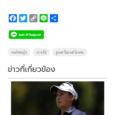
F
T
C
Li
S
ac
wi
o
n
h
e
tt
p
e
ar
b
er
y
e
o
Li
Tags
กอล์ฟหญิง
ปาจรีย์
ยูเอส วีเมนส์ โอเพ่น
o
n
k
k
ข่าวที่เกี่ยวข้อง