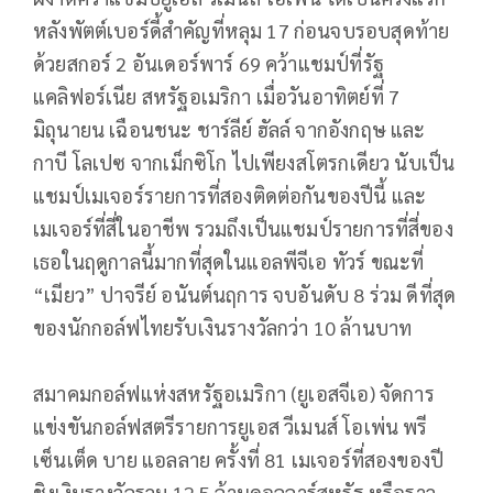
หลังพัตต์เบอร์ดี้สำคัญที่หลุม 17 ก่อนจบรอบสุดท้าย
ด้วยสกอร์ 2 อันเดอร์พาร์ 69 คว้าแชมป์ที่รัฐ
แคลิฟอร์เนีย สหรัฐอเมริกา เมื่อวันอาทิตย์ที่ 7
มิถุนายน เฉือนชนะ ชาร์ลีย์ ฮัลล์ จากอังกฤษ และ
กาบี โลเปซ จากเม็กซิโก ไปเพียงสโตรกเดียว นับเป็น
แชมป์เมเจอร์รายการที่สองติดต่อกันของปีนี้ และ
เมเจอร์ที่สี่ในอาชีพ รวมถึงเป็นแชมป์รายการที่สี่ของ
เธอในฤดูกาลนี้มากที่สุดในแอลพีจีเอ ทัวร์ ขณะที่
“เมียว” ปาจรีย์ อนันต์นฤการ จบอันดับ 8 ร่วม ดีที่สุด
ของนักกอล์ฟไทยรับเงินรางวัลกว่า 10 ล้านบาท
สมาคมกอล์ฟแห่งสหรัฐอเมริกา (ยูเอสจีเอ) จัดการ
แข่งขันกอล์ฟสตรีรายการยูเอส วีเมนส์ โอเพ่น พรี
เซ็นเต็ด บาย แอลลาย ครั้งที่ 81 เมเจอร์ที่สองของปี
ชิงเงินรางวัลรวม 12.5 ล้านดอลลาร์สหรัฐ หรือราว