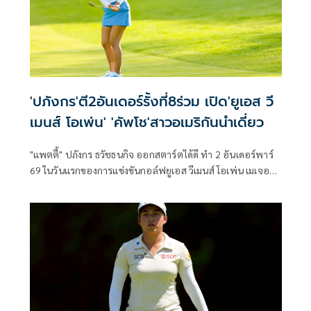
'ปภังกร'ตี2อันเดอร์รั้งที่8ร่วม เปิด'ยูเอส วี
เมนส์ โอเพ่น' 'คัพโช'สาวอเมริกันนำเดี่ยว
"แพตตี้" ปภังกร ธวัชธนกิจ ออกสตาร์ตได้ดี ทำ 2 อันเดอร์พาร์
69 ในวันแรกของการแข่งขันกอล์ฟยูเอส วีเมนส์ โอเพ่น เมเจอร์ที่
สองของปี ที่รัฐแคลิฟอร์เนีย ประเทศสหรัฐอเมริกา เมื่อวัน
พฤหัสบดีที่ 4 มิถุนายน 2569 รั้งอันดับ 8 ร่วม ตามหลังผู้นำ
อย่าง เจนนิเฟอร์ คัพโช โปรสาวชาวอเมริกันอยู่ 3 สโตรก