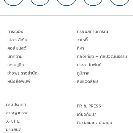
การเมือง
กรองสถานการณ์
เปลว สีเงิน
วาไรตี้
คอลัมนิสต์
กีฬา
บทความ
ท่องเที่ยว – ศิลปวัฒนธรรม
เศรษฐกิจ
ประชาสัมพันธ์
ข่าวพระราชสำนัก
ภูมิภาค
หนังสือพิมพ์
สิ่งแวดล้อม
ต่างประเทศ
PR & PRESS
อาชญากรรม
เกี่ยวกับเรา
X-CITE
ติดต่อและ สนับสนุน
ยานยนต์