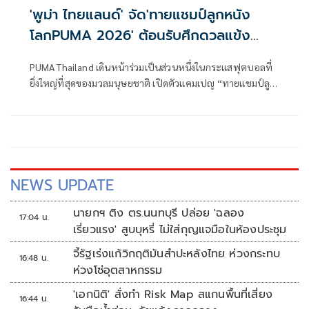
'พูม่า ไทยแลนด์' จัด'ทายแชมป์ลูกหนัง
โลกPUMA 2026' ต้อนรับศึกดวลแข้ง
ระดับโลก
PUMA Thailand เดินหน้าร่วมเป็นส่วนหนึ่งในกระแสฟุตบอลที่
ยิ่งใหญ่ที่สุดของมวลมนุษยชาติ เปิดตัวแคมเปญ “ทายแชมป์ลูก
หนังโลก PUMA 2026” PUMA Football Festival: Predict the
Champion เพื่อร่วมเฉลิมฉลองมหกรรมลูกหนังระดับโลก โดย
มอบประสบการณ์สุดพิเศษให้กับแฟนฟุตบอลและผู้บริโภคทั่ว
ประเทศ ผ่านกิจกรรมมากมาย ทั้งการทายผลการแข่งขัน ช้อป
สินค้า และลุ้นรับรางวัลสุดเอ็กซ์คลูซีฟจาก PUMA
NEWS UPDATE
นายกฯ ติง ตร.นนทบุรี ปล่อย 'ฉลอง
17:04 น.
เรี่ยวแรง' สูบบุหรี่ ไม่ใส่กุญแจมือในห้องประชุม
จี้รัฐเร่งแก้วิกฤติมันสำปะหลังไทย ห่วงกระทบ
16:48 น.
ห่วงโซ่อุตสาหกรรม
'เอกนิติ' สั่งทำ Risk Map สแกนพื้นที่เสี่ยง
16:44 น.