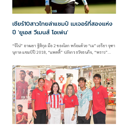
เชียร์10สาวไทยล่าแชมป์ เมเจอร์ที่สองแห่ง
ปี 'ยูเอส วีเมนส์ โอเพ่น'
“จีโน่” อาฒยา ฐิติกุล มือ 2 ของโลก พร้อมด้วย “เม” เอรียา จุฑา
นุกาล แชมป์ปี 2018, “แพตตี้” ปภังกร ธวัชธนกิจ, “พราว”
ชเนตตี วรรณแสน, “เมียว” ปาจรีย์ อนันต์นฤการ และนักกอล์ฟ
ที่ผ่านการเล่นคัดเลือกอีก 5 คน ร่วมประชันวงสวิงไล่ล่าแชมป์
“ยูเอส วีเมนส์ โอเพ่น” เมเจอร์ที่สองแห่งปี ที่รัฐแคลิฟอร์เนีย
ประเทศสหรัฐอเมริกา ระหว่างวันที่ 4-7 มิถุนายนนี้ ชิงเงิน
รางวัลรวม 12 ล้านดอลลาร์สหรัฐ หรือราว 390.7 ล้านบาท