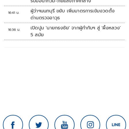
รับมือน้ำท่วม-ภัยแล้งภาคกลาง
ผู้ว่าฯนนทบุรี ขยับ เพิ่มมาตรการเข้มงวดตั้ง
16:41 น.
ด่านตรวจอาวุธ
เปิดปูม 'นายกธงชัย' จากผู้กำกับฯ สู่ 'ผึ้งหลวง'
16:36 น.
5 สมัย