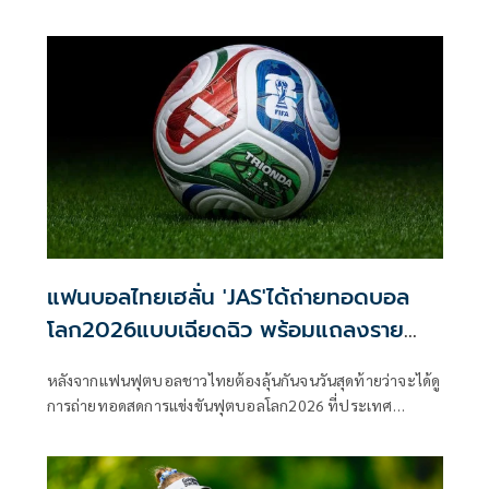
ชนิดกีฬา และอันดับโลก เป็นสำคัญ ส่วนเป้าหมายในครั้งนี้
กกท. และสมาคมกีฬา วางเป้าคว้าไม่น้อยกว่า 15 เหรียญทอง
แฟนบอลไทยเฮลั่น 'JAS'ได้ถ่ายทอดบอล
โลก2026แบบเฉียดฉิว พร้อมแถลงราย
ละเอียดบ่าย11มิ.ย.นี้
หลังจากแฟนฟุตบอลชาวไทยต้องลุ้นกันจนวันสุดท้ายว่าจะได้ดู
การถ่ายทอดสดการแข่งขันฟุตบอลโลก2026 ที่ประเทศ
สหรัฐอเมริกา,แคนาดาและเม็กซืโก ร่วมกันเป็นเจ้าภาพจะเปิด
ฉากวันที่ 11 มิถุนายนนี้หรือไม่