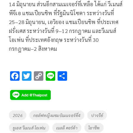
14 มิถุนายน ส่วนอีกสามเมเจอร์ที่เหลือ ได้แก่ วีเมนส์
พีจีเอ แชมเปียนชิพ ที่รัฐมินนิโซตา ระหว่างวันที่
25–28 มิถุนายน, เอวิยอง แชมเปียนชิพ ที่ประเทศ
ฝรั่งเศส ระหว่างวันที่ 9–12 กรกฎาคม และวีเมนส์
โอเพ่น ที่ประเทศอังกฤษ ระหว่างวันที่ 30
กรกฎาคม–2 สิงหาคม
F
T
C
Li
S
ac
wi
o
n
h
e
tt
p
e
ar
b
er
y
e
o
Li
Tags
2026
กอล์ฟหญิงแชมป์เมเเจอร์ที่4
ปาจรีย์
o
n
ยูเอส วีเมนส์ โอเพ่น
เนลลี คอร์ด้า
ใอาชีพ
k
k