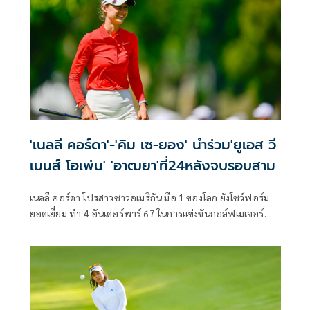
'เนลลี คอร์ดา'-'คิม เซ-ยอง' นำร่วม'ยูเอส วี
เมนส์ โอเพ่น' 'อาฒยา'ที่24หลังจบรอบสาม
เนลลี คอร์ดา โปรสาวชาวอเมริกัน มือ 1 ของโลก ยังโชว์ฟอร์ม
ยอดเยี่ยม ทำ 4 อันเดอร์พาร์ 67 ในการแข่งขันกอล์ฟเมเจอร์
หญิง ยูเอส วีเมนส์ โอเพ่น เมเจอร์ที่สองของปี ที่รัฐแคลิฟอร์เนีย
สหรัฐอเมริกา เมื่อวันเสาร์ที่ 6 มิถุนายน 2569 สกอร์รวม 6
อันเดอร์พาร์ 207 ขยับขึ้นนำร่วมกับ คิม เซ-ยอง จากเกาหลีใต้
ซึ่งทำเพิ่ม 3 อันเดอร์พาร์ 68 โดยมีนักกอล์ฟอันดับ 3 ร่วม ตาม
หลังเพียงสโตรกเดียว ขณะที่ “จีโน่” อาฒยา ฐิติกุล มือ 2 ของ
โลก รั้งอันดับ 24 ตามหลังผู้นำ 7 สโตรก