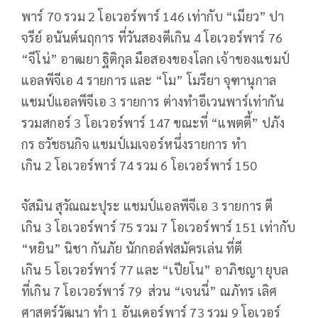
พาร์
70
รวม
2
โอเวอร์พาร์
146
เท่ากับ “เมียว” ปา
จรีย์ อนันต์นฤการ ที่วันสองตีเกิน
4
โอเวอร์พาร์
76
“
จีโน่” อาฒยา ฐิติกุล มือสองของโลก เจ้าของแชมป์
แอลพีจีเอ
4
รายการ และ “โม” โมรียา จุฑานุกาล
แชมป์แอลพีจีเอ
3
รายการ ต่างทำอีเวนพาร์เท่ากัน
รวมสกอร์
3
โอเวอร์พาร์
147
ขณะที่ “แพตตี้” ปภัง
กร ธวัชธนกิจ แชมป์เมเจอร์หนึ่งรายการ ทำ
เกิน
2
โอเวอร์พาร์
74
รวม
6
โอเวอร์พาร์
150
จัสมิน สุวัณณะปุระ แชมป์แอลพีจีเอ
3
รายการ ตี
เกิน
3
โอเวอร์พาร์
75
รวม
7
โอเวอร์พาร์
151
เท่ากับ
“หยิน” นิชา กันภัย นักกอล์ฟสมัครเล่น ที่ตี
เกิน
5
โอเวอร์พาร์
77
และ “เปียโน” อาภิชญา ยุบล
ที่เกิน
7
โอเวอร์พาร์
79
ส่วน “เจนนี่” ณภัทร เลิศ
ศาสตร์วัฒนา ทำ
1
อันเดอร์พาร์
73
รวม
9
โอเวอร์