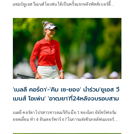
แชมป์ยูเอส วีเมนส์ โอเพ่น ได้เป็นครั้งแรกหลังพัตต์เบอร์ดี้
สำคัญที่หลุม 17 ก่อนจบรอบสุดท้ายด้วยสกอร์ 2 อันเดอร์พาร์
69 คว้าแชมป์ที่รัฐแคลิฟอร์เนีย สหรัฐอเมริกา เมื่อวันอาทิตย์ที่
7 มิถุนายน เฉือนชนะ ชาร์ลีย์ ฮัลล์ จากอังกฤษ และกาบี โลเปซ
จากเม็กซิโก ไปเพียงสโตรกเดียว นับเป็นแชมป์เมเจอร์รายการที่
สองติดต่อกันของปีนี้ และเมเจอร์ที่สี่ในอาชีพ รวมถึงเป็นแชมป์
รายการที่สี่ของเธอในฤดูกาลนี้มากที่สุดในแอลพีจีเอ ทัวร์ ขณะที่
“เมียว” ปาจรีย์ อนันต์นฤการ จบอันดับ 8 ร่วม ดีที่สุดของนัก
กอล์ฟไทยรับเงินรางวัลกว่า 10 ล้านบาท
'เนลลี คอร์ดา'-'คิม เซ-ยอง' นำร่วม'ยูเอส วี
เมนส์ โอเพ่น' 'อาฒยา'ที่24หลังจบรอบสาม
เนลลี คอร์ดา โปรสาวชาวอเมริกัน มือ 1 ของโลก ยังโชว์ฟอร์ม
ยอดเยี่ยม ทำ 4 อันเดอร์พาร์ 67 ในการแข่งขันกอล์ฟเมเจอร์
หญิง ยูเอส วีเมนส์ โอเพ่น เมเจอร์ที่สองของปี ที่รัฐแคลิฟอร์เนีย
สหรัฐอเมริกา เมื่อวันเสาร์ที่ 6 มิถุนายน 2569 สกอร์รวม 6