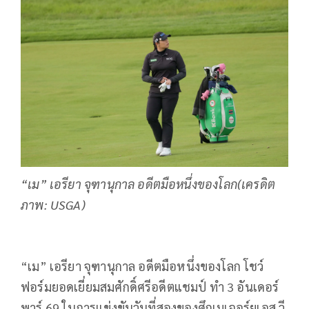
“เม” เอรียา จุฑานุกาล อดีตมือหนึ่งของโลก(เครดิต
ภาพ: USGA)
“
เม” เอรียา จุฑานุกาล
อดีตมือหนึ่งของโลก โชว์
ฟอร์มยอดเยี่ยมสมศักดิ์ศรีอดีตแชมป์ ทำ
3
อันเดอร์
พาร์
69
ในการแข่งขันวันที่สองของศึกเมเจอร์ยูเอส วี