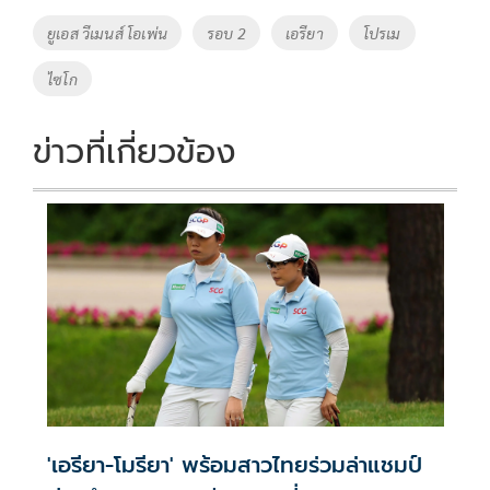
o
Li
Tags
ยูเอส วีเมนส์ โอเพ่น
รอบ 2
เอรียา
โปรเม
o
n
ไซโก
k
k
ข่าวที่เกี่ยวข้อง
'เอรียา-โมรียา' พร้อมสาวไทยร่วมล่าแชมป์