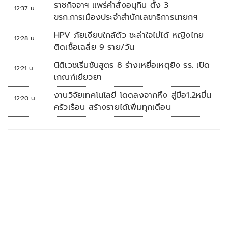
ราชกิจจาฯ แพร่คำสั่งอนุทิน ตั้ง 3
12:37 น.
ขรก.การเมืองประจำสำนักเลขาธิการนายกฯ
HPV ภัยเงียบใกล้ตัว ชะล่าใจไม่ได้ หญิงไทย
12:28 น.
ติดเชื้อเฉลี่ย 9 ราย/วัน
นิติเวชเริ่มชันสูตร 8 ร่างเหยื่อเหตุยิง รร. เปิด
12:21 น.
เกณฑ์เยียวยา
งานวิจัยเทคโนโลยี โดดลงจากหิ้ง สู่มือ1.2หมื่น
12:20 น.
ครัวเรือน สร้างรายได้เพิ่มทุกเดือน