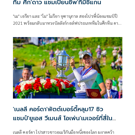
ทีม ศึก'ดาว แชมเปียนชิพ'ที่มิชิแกน
"เม" เอรียา และ "โม" โมรียา จุฑานุกาล สองโปรพี่น้องแชมป์ปี
2021 พร้อมกลับมาทวงบัลลังก์กอล์ฟประเภททีมในศึกทีม ดาว
แชมเปียนชิพ ชิงเงินรางวัลรวมกว่า 108 ล้านบาท ที่เมืองมิด
แลนด์ รัฐมิชิแกน ประเทศสหรัฐอเมริกา สัปดาห์นี้ ร่วมด้วยนัก
กอล์ฟสาวไทยอย่าง "พราว" ชเนตตี วรรณแสน, "เปียโน" อา
ภิชญา ยุบล, จัสมิน สุวัณณะปุระ, "แหวน" พรอนงค์ เพชรล้ำ
และ "ฮัท" สุวิชยา วินิจฉัยธรรม ที่จะร่วมดวลวงสวิงกับเหล่ายอด
โปรสาวระดับโลก นำโดย เนลลี คอร์ดา มือ 1 ของโลกจากสหรัฐ
และ ลิเดีย โค จากนิวซีแลนด์ ที่จะร่วมดวลวงสวิงกับเหล่ายอด
โปรสาวระดับโลก นำโดย เนลลี คอร์ดา มือ 1 ของโลกจากสหรัฐ
และ ลีเดีย โค จากนิวซีแลนด์
'เนลลี คอร์ดา'พัตต์เบอร์ดี้หลุม17 ซิว
แชมป์'ยูเอส วีเมนส์ โอเพ่น'เมเจอร์ที่สี่ใน
อาชีพ 'ปาจรีย์'จบที่8ร่วม
เนลลี คอร์ดา โปรสาวชาวอเมริกันมือหนึ่งของโลก ผงาดคว้า