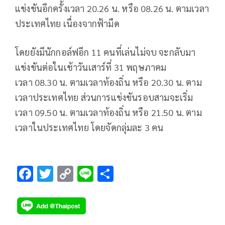
แข่งขันอีกครั้งเวลา
20.26
น. หรือ
08.26
น. ตามเวลา
ประเทศไทย เนื่องจากฟ้ามืด
โดยยังมีนักกอล์ฟอีก
11
คนที่เล่นไม่จบ จะกลับมา
แข่งขันต่อในเช้าวันเสาร์ที่
31
พฤษภาคม
เวลา
08.30
น. ตามเวลาท้องถิ่น หรือ
20.30
น. ตาม
เวลาประเทศไทย ส่วนการแข่งขันรอบสามจะเริ่ม
เวลา
09.50
น. ตามเวลาท้องถิ่น หรือ
21.50
น. ตาม
เวลาในประเทศไทย โดยจัดกลุ่มละ
3
คน
F
T
C
Li
S
ac
wi
o
n
h
e
tt
p
e
ar
b
er
y
e