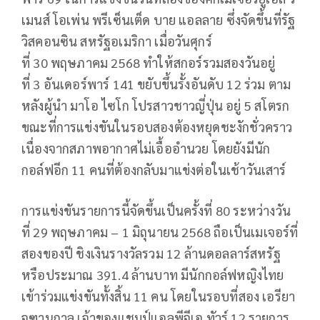
เมนส์ โอเพ่น พรีเซ็นเต็ด บาย แอลลาย ซึ่งจัดขึ้นที่รัฐ
วิสคอนซิน สหรัฐอเมริกา เมื่อวันศุกร์
ที่
30
พฤษภาคม
2568
ทำให้สกอร์รวมสองวันอยู่
ที่
3
อันเดอร์พาร์
141
ขยับขึ้นรั้งอันดับ
12
ร่วม ตาม
หลังผู้นำ มาโอ ไซโก โปรสาวชาวญี่ปุ่น อยู่
5
สโตรก
ขณะที่การแข่งขันในรอบสองต้องหยุดชะงักชั่วคราว
เนื่องจากสภาพอากาศไม่เอื้ออำนวย โดยยังมีนัก
กอล์ฟอีก
11
คนที่ต้องกลับมาแข่งต่อในเช้าวันเสาร์
การแข่งขันรายการนี้จัดขึ้นเป็นครั้งที่
80
ระหว่างวัน
ที่
29
พฤษภาคม –
1
มิถุนายน
2568
ถือเป็นเมเจอร์ที่
สองของปี ชิงเงินรางวัลรวม
12
ล้านดอลลาร์สหรัฐ
หรือประมาณ
391.4
ล้านบาท มีนักกอล์ฟหญิงไทย
เข้าร่วมแข่งขันทั้งสิ้น
11
คน โดยในรอบที่สอง เอรียา
จุฑานุกาล เจ้าของแชมป์แอลพีจีเอ ทัวร์
12
รายการ