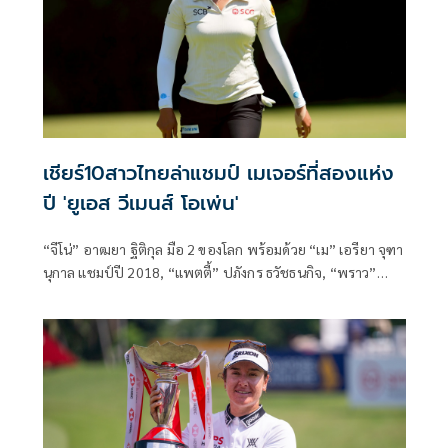
เชียร์10สาวไทยล่าแชมป์ เมเจอร์ที่สองแห่ง
ปี 'ยูเอส วีเมนส์ โอเพ่น'
“จีโน่” อาฒยา ฐิติกุล มือ 2 ของโลก พร้อมด้วย “เม” เอรียา จุฑา
นุกาล แชมป์ปี 2018, “แพตตี้” ปภังกร ธวัชธนกิจ, “พราว”
ชเนตตี วรรณแสน, “เมียว” ปาจรีย์ อนันต์นฤการ และนักกอล์ฟ
ที่ผ่านการเล่นคัดเลือกอีก 5 คน ร่วมประชันวงสวิงไล่ล่าแชมป์
“ยูเอส วีเมนส์ โอเพ่น” เมเจอร์ที่สองแห่งปี ที่รัฐแคลิฟอร์เนีย
ประเทศสหรัฐอเมริกา ระหว่างวันที่ 4-7 มิถุนายนนี้ ชิงเงิน
รางวัลรวม 12 ล้านดอลลาร์สหรัฐ หรือราว 390.7 ล้านบาท