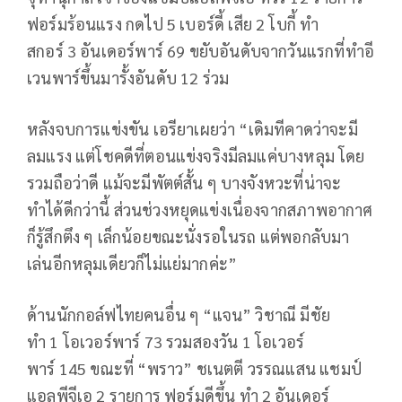
ฟอร์มร้อนแรง กดไป
5
เบอร์ดี้ เสีย
2
โบกี้ ทำ
สกอร์
3
อันเดอร์พาร์
69
ขยับอันดับจากวันแรกที่ทำอี
เวนพาร์ขึ้นมารั้งอันดับ
12
ร่วม
หลังจบการแข่งขัน เอรียาเผยว่า “เดิมทีคาดว่าจะมี
ลมแรง แต่โชคดีที่ตอนแข่งจริงมีลมแค่บางหลุม โดย
รวมถือว่าดี แม้จะมีพัตต์สั้น ๆ บางจังหวะที่น่าจะ
ทำได้ดีกว่านี้ ส่วนช่วงหยุดแข่งเนื่องจากสภาพอากาศ
ก็รู้สึกตึง ๆ เล็กน้อยขณะนั่งรอในรถ แต่พอกลับมา
เล่นอีกหลุมเดียวก็ไม่แย่มากค่ะ”
ด้านนักกอล์ฟไทยคนอื่น ๆ “แจน” วิชาณี มีชัย
ทำ
1
โอเวอร์พาร์
73
รวมสองวัน
1
โอเวอร์
พาร์
145
ขณะที่ “พราว” ชเนตตี วรรณแสน แชมป์
แอลพีจีเอ
2
รายการ ฟอร์มดีขึ้น ทำ
2
อันเดอร์