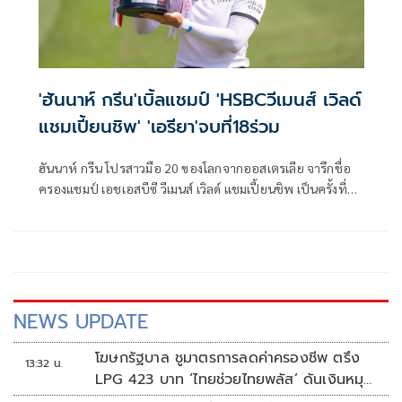
'ฮันนาห์ กรีน'เบิ้ลแชมป์ 'HSBCวีเมนส์ เวิลด์
แชมเปี้ยนชิพ' 'เอรียา'จบที่18ร่วม
ฮันนาห์ กรีน โปรสาวมือ 20 ของโลกจากออสเตรเลีย จารึกชื่อ
ครองแชมป์ เอชเอสบีซี วีเมนส์ เวิลด์ แชมเปี้ยนชิพ เป็นครั้งที่
สอง หลังหวดรอบสุดท้ายได้อีก 3 อันเดอร์พาร์ 69 จบด้วยสกอร์
รวม 14 อันเดอร์พาร์ 274 เฉือนชนะ ออสตัน คิม จากสหรัฐฯ
เพียงสโตรคเดียว ที่สนามเซนโตซา กอล์ฟ คลับ ประเทศสิงคโปร์
เมื่อวันที่ 1 มีนาคมที่ผ่านมา ขณะที่ เอรียา จุฑานุกาล ผลงานดี
สุดในกลุ่มนักกอล์ฟไทยที่สกอร์รวม 5 อันเดอร์พาร์ 283 รั้ง
อันดับ 18 ร่วม
NEWS UPDATE
โฆษกรัฐบาล ชูมาตรการลดค่าครองชีพ ตรึง
13:32 น.
LPG 423 บาท ‘ไทยช่วยไทยพลัส’ ดันเงินหมุน
แสนล้าน