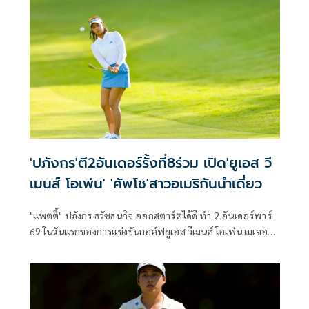
อันเดอร์พาร์ 207 ขยับขึ้นนำร่วมกับ คิม เซ-ยอง จากเกาหลีใต้
ซึ่งทำเพิ่ม 3 อันเดอร์พาร์ 68 โดยมีนักกอล์ฟอันดับ 3 ร่วม ตาม
หลังเพียงสโตรกเดียว ขณะที่ “จีโน่” อาฒยา ฐิติกุล มือ 2 ของ
โลก รั้งอันดับ 24 ตามหลังผู้นำ 7 สโตรก
'ปภังกร'ตี2อันเดอร์รั้งที่8ร่วม เปิด'ยูเอส วี
เมนส์ โอเพ่น' 'คัพโช'สาวอเมริกันนำเดี่ยว
"แพตตี้" ปภังกร ธวัชธนกิจ ออกสตาร์ตได้ดี ทำ 2 อันเดอร์พาร์
69 ในวันแรกของการแข่งขันกอล์ฟยูเอส วีเมนส์ โอเพ่น เมเจอร์ที่
สองของปี ที่รัฐแคลิฟอร์เนีย ประเทศสหรัฐอเมริกา เมื่อวัน
พฤหัสบดีที่ 4 มิถุนายน 2569 รั้งอันดับ 8 ร่วม ตามหลังผู้นำ
อย่าง เจนนิเฟอร์ คัพโช โปรสาวชาวอเมริกันอยู่ 3 สโตรก