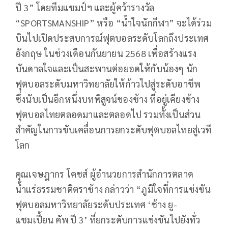
ปี
3”
โดยทีมแชมป์ฯ และผู้คว้ารางวัล
“
SPORTSMANSHIP”
หรือ “น้ำใจนักกีฬา” จะได้ร่วม
บินไปเปิดประสบการณ์ฟุตบอลระดับโลกถึงประเทศ
อังกฤษ ในช่วงเดือนกันยายน
2568
เพื่อสร้างแรง
บันดาลใจและเป็นสะพานต่อยอดให้กับน้องๆ นัก
ฟุตบอลระดับมหาวิทยาลัยให้ก้าวไปสู่ระดับอาชีพ
ซึ่งนับเป็นอีกหนึ่งบทพิสูจน์ของช้าง ที่อยู่เคียงข้าง
ฟุตบอลไทยตลอดมาและตลอดไป รวมทั้งเป็นส่วน
สำคัญในการขับเคลื่อนการยกระดับฟุตบอลไทยสู่เวที
โลก
คุณเจษฎากร โคชส์ ผู้อำนวยการสำนักการตลาด
น้ำแร่ธรรมชาติตราช้าง กล่าวว่า “ภูมิใจที่การแข่งขัน
ฟุตบอลมหาวิทยาลัยระดับประเทศ ‘ช้าง ยู-
แชมเปี้ยน คัพ ปี
3’
ที่ยกระดับการแข่งขันไปยังทั่ว