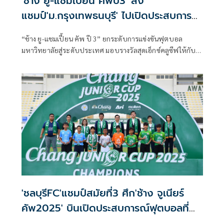
'ช้าง ยู-แชมเปี้ยน คัพปี3' ส่ง
แชมป์'ม.กรุงเทพธนบุรี' ไปเปิดประสบการณ์
ที่อังกฤษ
“ช้าง ยู-แชมเปี้ยน คัพ ปี 3” ยกระดับการแข่งขันฟุตบอล
มหาวิทยาลัยสู่ระดับประเทศ มอบรางวัลสุดเอ็กซ์คลูซีฟให้กับ
ทีมแชมป์ บินลัดฟ้าเปิดประสบการณ์ฟุตบอลระดับโลกที่
อังกฤษ
'ชลบุรีFC'แชมป์สมัยที่3 ศึก'ช้าง จูเนียร์
คัพ2025' บินเปิดประสบการณ์ฟุตบอลที่
อังกฤษ