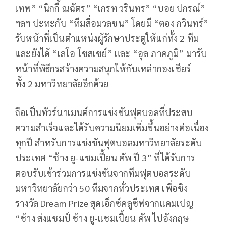
เทพ” “นิกกี้ ณฉัตร” “เกรท วรินทร” “บอย ปกรณ์”
ฯลฯ ปะทะกับ “ทีมสื่อมวลชน” โดยมี “ตอง กวินทร์”
รับหน้าที่เป็นตำแหน่งผู้รักษาประตูให้แก่ทั้ง
2
ทีม
และยังได้ “เลโอ โซสเซย์” และ “อุล ภาคภูมิ” มารับ
หน้าที่พิธีกรสร้างความสนุกให้กับเหล่ากองเชียร์
ทั้ง
2
มหาวิทยาลัยอีกด้วย
ถือเป็นทัวร์นาเมนต์การแข่งขันฟุตบอลที่ประสบ
ความสำเร็จและได้รับความนิยมเพิ่มขึ้นอย่างต่อเนื่อง
ทุกปี สำหรับการแข่งขันฟุตบอลมหาวิทยาลัยระดับ
ประเทศ “ช้าง ยู-แชมเปี้ยน คัพ ปี
3”
ที่ได้รับการ
ตอบรับเข้าร่วมการแข่งขันจากทีมฟุตบอลระดับ
มหาวิทยาลัยกว่า
50
ทีมจากทั่วประเทศ เพื่อชิง
รางวัล
Dream Prize
สุดเอ็กซ์คลูซีฟจากแคมเปญ
“ช้าง ส่งแชมป์ ช้าง ยู-แชมเปี้ยน คัพ ไปอังกฤษ