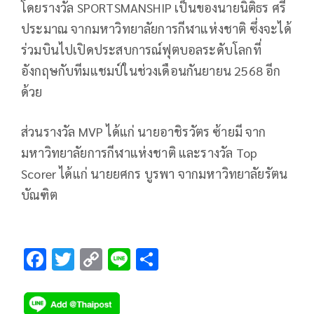
โดยรางวัล
SPORTSMANSHIP
เป็นของนายนิติธร ศรี
ประมาณ จากมหาวิทยาลัยการกีฬาแห่งชาติ ซึ่งจะได้
ร่วมบินไปเปิดประสบการณ์ฟุตบอลระดับโลกที่
อังกฤษกับทีมแชมป์ในช่วงเดือนกันยายน
2568
อีก
ด้วย
ส่วนรางวัล
MVP
ได้แก่ นายอาชิรวัตร ซ้ายมี จาก
มหาวิทยาลัยการกีฬาแห่งชาติ และรางวัล
Top
Scorer
ได้แก่ นายยศกร บูรพา จากมหาวิทยาลัยรัตน
บัณฑิต
F
T
C
Li
S
ac
wi
o
n
h
e
tt
p
e
ar