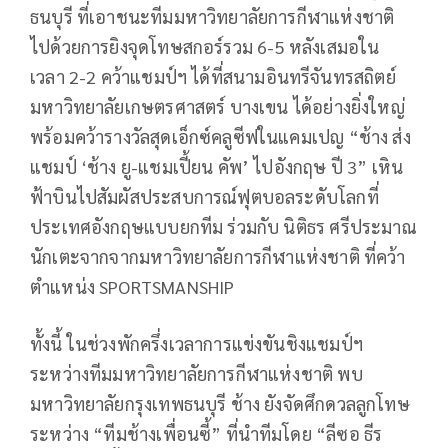
ธนบุรี ที่เอาชนะทีมมหาวิทยาลัยการกีฬาแห่งชาติ
ไปด้วยการยิงจุดโทษสกอร์รวม
6-5
หลังเสมอใน
เวลา
2-2
คว้าแชมป์ฯ ได้ที่สนามอินทรีจันทรสถิตย์
มหาวิทยาลัยเกษตรศาสตร์ บางเขน ได้อย่างยิ่งใหญ่
พร้อมคว้ารางวัลสุดเอ็กซ์คลูซีฟในแคมเปญ “ช้าง ส่ง
แชมป์ ‘ช้าง ยู-แชมเปี้ยน คัพ’ ไปอังกฤษ ปี
3”
เหิน
ฟ้าบินไปสัมผัสประสบการณ์ฟุตบอลระดับโลกที่
ประเทศอังกฤษแบบยกทีม ร่วมกับ นิติธร ศรีประมาณ
นักเตะจากจากมหาวิทยาลัยการกีฬาแห่งชาติ ที่คว้า
ตำแหน่ง
SPORTSMANSHIP
ทั้งนี้ ในช่วงพักครึ่งเวลาการแข่งขันชิงแชมป์ฯ
ระหว่างทีมมหาวิทยาลัยการกีฬาแห่งชาติ พบ
มหาวิทยาลัยกรุงเทพธนบุรี ช้าง ยังจัดศึกดวลลูกโทษ
ระหว่าง “ทีมช้างเพื่อนซี้” ที่นำทีมโดย “ลีซอ ธีร