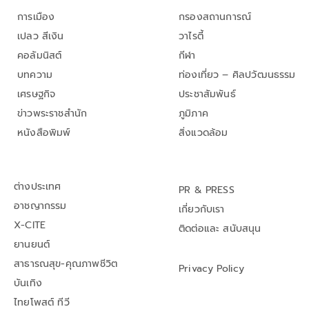
การเมือง
กรองสถานการณ์
เปลว สีเงิน
วาไรตี้
คอลัมนิสต์
กีฬา
บทความ
ท่องเที่ยว – ศิลปวัฒนธรรม
เศรษฐกิจ
ประชาสัมพันธ์
ข่าวพระราชสำนัก
ภูมิภาค
หนังสือพิมพ์
สิ่งแวดล้อม
ต่างประเทศ
PR & PRESS
อาชญากรรม
เกี่ยวกับเรา
X-CITE
ติดต่อและ สนับสนุน
ยานยนต์
สาธารณสุข-คุณภาพชีวิต
Privacy Policy
บันเทิง
ไทยโพสต์ ทีวี