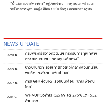
“น้ำแร่ธรรมชาติตราช้าง” อยู่เคียงข้างวงการฟุตบอล พร้อมยก
ระดับวงการฟุตบอลสู่เวทีโลก ระเบิดศึกฟุตบอลเยาวชนรุ่นอายุ
13 ปีที่ยิ่งใหญ่ที่สุดในประเทศไทย รายการ “Chang Junior
Cup 2025” ที่สุดของรายการแข่งขันฟุตบอลเยาวชน ต่อยอดสู่
นักฟุตบอลอาชีพ
NEWS UPDATE
กรมพระศรีสวางควัฒนฯ ทรงรับการทูลเกล้าฯ
20:48 น.
ถวายเงินสมทบ 'กองทุนหทัยทิพย์'
ชาวบ้านผวา รอยเท้าสัตว์ใหญ่กลางสวนทุเรียน
20:39 น.
พบกัดแทะลำต้น หวั่นเป็นหมี
การเคหะแห่งชาติ เร่งขับเคลื่อน ‘บ้านเพื่อคน
20:27 น.
ไทย’
WHAUPโชว์กำไร Q2/69 โต 276%แตะ 532
20:14 น.
ล้านบาท