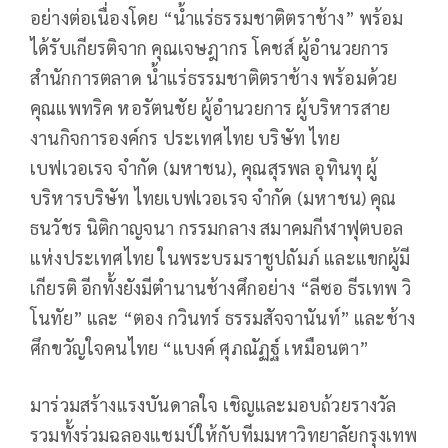
อย่างต่อเนื่องโดย “น้ำแร่ธรรมชาติตราช้าง” พร้อม
ได้รับเกียรติจาก คุณเจษฎากร โคชส์ ผู้อำนวยการ
สำนักการตลาด น้ำแร่ธรรมชาติตราช้าง พร้อมด้วย
คุณแพทริค หอรัตนชัย ผู้อำนวยการ ผู้บริหารสาย
งานกิจการองค์กร ประเทศไทย บริษัท ไทย
เบฟเวอเรจ จำกัด (มหาชน)
,
คุณสุรพล อุทินทุ ผู้
บริหารบริษัท ไทยเบฟเวอเรจ จำกัด (มหาชน) คุณ
ธนวัชร นิติกาญจนา กรรมกลาง สมาคมกีฬาฟุตบอล
แห่งประเทศไทย ในพระบรมราชูปถัมภ์ และแขกผู้มี
เกียรติ อีกทั้งยังมีตำนานช้างศึกอย่าง “ลีซอ ธีรเทพ วิ
โนทัย” และ “ตอง กวินทร์ ธรรมสัจจานันท์” และช้าง
ศึกขวัญใจคนไทย “แบงค์ ศุภณัฏฐ์ เหมือนตา”
มาร่วมสร้างแรงบันดาลใจ เชิญและมอบถ้วยรางวัล
รวมทั้งร่วมฉลองแชมป์ให้กับทีมมหาวิทยาลัยกรุงเทพ