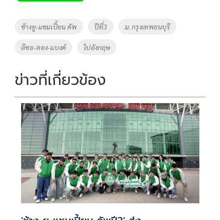
b
er
y
e
o
Li
Tags
ช้างยู-แชมเปี้ยน คัพ
ปีที่3
ม.กรุงเทพธนบุรี
o
n
ลีซอ-ตอง-แบงค์
ไปอังกฤษ
k
k
ข่าวที่เกี่ยวข้อง