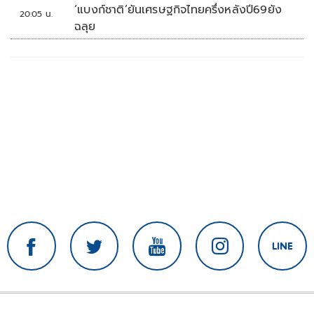
‘แบงก์ชาติ’ยันเศรษฐกิจไทยครึ่งหลังปี69ยัง
20:05 น.
ฉลุย