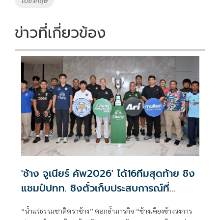
k
k
ข่าวที่เกี่ยวข้อง
'ช้าง จูเนียร์ คัพ2026' ได้16ทีมสุดท้าย ชิง
แชมป์ปทท. ชิงตั๋วเก็บประสบการณ์ที่
อังกฤษ
“น้ำแร่ธรรมชาติตราช้าง” ตอกย้ำภารกิจ “ช้างเคียงข้างวงการ