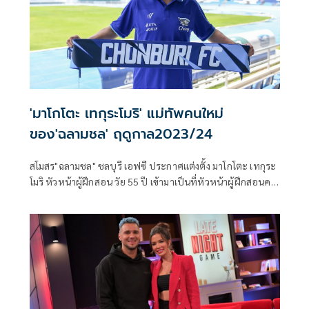
ไทย ลีก จำกัด, คุณโรจนสิทธิ์ มีนิจสิน รองผู้อำนวยการฝ่ายกีฬา
บริษัท ไทยเบฟเวอเรจ จำกัด (มหาชน) โดยน้ำแร่ธรรมชาติ ตรา
ช้าง และคุณก่องกานต์ กาทอง ผู้จัดการฝ่ายขายในประเทศ
บริษัท มอลเท่น ไทยแลนด์ จำกัด และแขกผู้มีเกียรติเข้าร่วมพิธี
จับสลากในครั้งนี้
'มาโกโตะ เทกุระโมริ' แม่ทัพคนใหม่
ของ'ฉลามชล' ฤดูกาล2023/24
สโมสร"ฉลามชล" ชลบุรี เอฟซี ประกาศแต่งตั้ง มาโกโตะ เทกุระ
โมริ หัวหน้าผู้ฝึกสอน วัย 55 ปี เข้ามาเป็นที่หัวหน้าผู้ฝึกสอนคน
ใหม่ เพื่อเตรียมความพร้อม และ นำทีมลงทำการแข่งขัน
ฟุตบอลในทุกรายการตลอดการแข่งขัน ในฤดูกาล 2023/24 ที่
จะกลับมาเริ่มต้นทำการแข่งขันอีกครั้งในเดือน สิงหาคมนี้