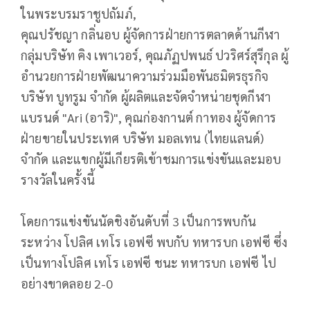
ในพระบรมราชูปถัมภ์,
คุณปรัชญา กลิ่นอบ ผู้จัดการฝ่ายการตลาดด้านกีฬา
กลุ่มบริษัท คิง เพาเวอร์, คุณภัฏปพนธ์ ปวริศร์สุรีกุล ผู้
อำนวยการฝ่ายพัฒนาความร่วมมือพันธมิตรธุรกิจ
บริษัท บูทรูม จำกัด ผู้ผลิตและจัดจำหน่ายชุดกีฬา
แบรนด์ "Ari (อาริ)", คุณก่องกานต์ กาทอง ผู้จัดการ
ฝ่ายขายในประเทศ บริษัท มอลเทน (ไทยแลนด์)
จำกัด และแขกผู้มีเกียรติเข้าชมการแข่งขันและมอบ
รางวัลในครั้งนี้
โดยการแข่งขันนัดชิงอันดับที่ 3 เป็นการพบกัน
ระหว่าง โปลิศ เทโร เอฟซี พบกับ ทหารบก เอฟซี ซึ่ง
เป็นทางโปลิศ เทโร เอฟซี ชนะ ทหารบก เอฟซี ไป
อย่างขาดลอย 2-0