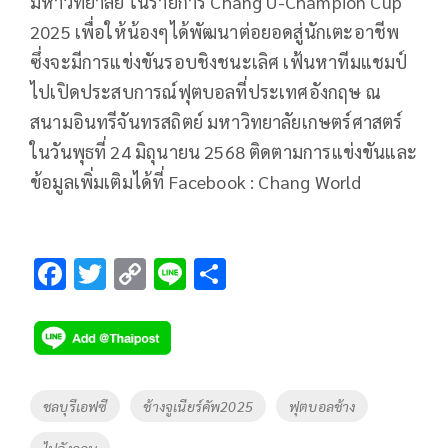
มหาวิทยาลัย ในรายการ Chang U-Champion Cup
2025 เพื่อให้น้องๆได้พัฒนาต่อยอดสู่นักเตะอาชีพ
ซึ่งจะมีการแข่งขันรอบชิงชนะเลิศ เฟ้นหาทีมแชมป์
ไปเปิดประสบการณ์ฟุตบอลที่ประเทศอังกฤษ ณ
สนามอินทรีจันทรสถิตย์ มหาวิทยาลัยเกษตร์ศาสตร์
ในวันพุธที่ 24 มิถุนายน 2568 ติดตามการแข่งขันและ
ข้อมูลเพิ่มเติมได้ที่ Facebook : Chang World
F
T
C
Li
S
ac
wi
o
n
h
e
tt
p
e
ar
b
er
y
e
o
Li
Tags
ชลบุรีเอฟซี
ช้างจูเนียร์คัพ2025
ฟุตบอลช้าง
o
n
ไปอังกฤษ