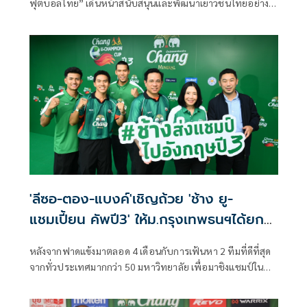
ฟุตบอลไทย” เดินหน้าสนับสนุนและพัฒนาเยาวชนไทยอย่าง
ต่อเนื่อง ผ่านเวทีลูกหนังรุ่นอายุ 13 ปีระดับประเทศ ที่เปิด
โอกาสให้เยาวชนได้ก้าวตามความฝัน ในรายการ “Chang
Junior Cup 2026” ที่สุดของรายการแข่งขัน มุ่งมั่นพัฒนา
เยาวชน ชิงรางวัล Dream Prize สุดเอ็กซ์คลูซีฟ พร้อม "Most
Talented Player” และ “Chang Sportsmanship Awards”
ร่วมเดินทางไปสัมผัสประสบการณ์ระดับโลกที่ประเทศอังกฤษ
'ลีซอ-ตอง-แบงค์'เชิญถ้วย 'ช้าง ยู-
แชมเปี้ยน คัพปี3' ให้ม.กรุงเทพธนฯได้ยก
ทีมไปอังกฤษ
หลังจากฟาดแข้งมาตลอด 4 เดือนกับการเฟ้นหา 2 ทีมที่ดีที่สุด
จากทั่วประเทศมากกว่า 50 มหาวิทยาลัย เพื่อมาชิงแชมป์ในศึก
“ช้าง ยู-แชมเปี้ยน คัพ ปี 3” การแข่งขันฟุตบอลมหาวิทยาลัย
ระดับประเทศ-เปิดประสบการณ์ระดับโลก จัดขึ้นอย่างต่อเนื่อง