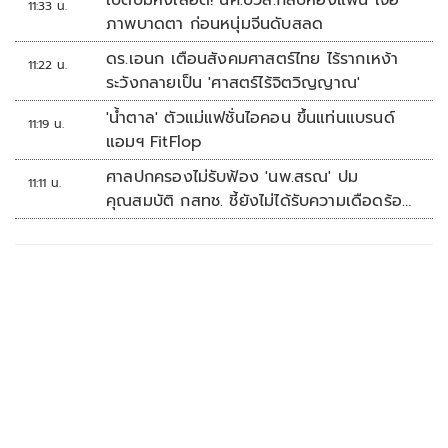
เปิดปมหึงเลือด! นศ.ปวส.กลับห้องแฟน เจอ
11:33 น.
ภาพบาดตา ก่อนหนุ่มจีนดับสลด
ดร.เอนก เตือนสังคมศาสตร์ไทย ไร้รากเหง้า
11:22 น.
ระวังกลายเป็น 'ศาสตร์ไร้จิตวิญญาณ'
'น้ำตาล' ตัวแม่แฟชั่นไอคอน ขึ้นแท่นแบรนด์
11:19 น.
แอมฯ FitFlop
ศาลปกครองไม่รับฟ้อง 'นพ.สรณ' ปม
11:11 น.
คุณสมบัติ กสทช. ชี้ยังไม่ได้รับความเดือดร้อน
เสียหาย