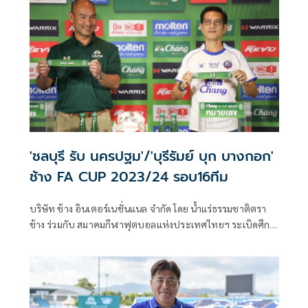
โดย “น้ำแร่ธรรมชาติตราช้าง”
'ชลบุรี รับ นครปฐม'/'บุรีรัมย์ บุก บางกอก'
ช้าง FA CUP 2023/24 รอบ16ทีม
บริษัท ช้าง อินเตอร์เนชั่นแนล จำกัด โดย น้ำแร่ธรรมชาติตรา
ช้าง ร่วมกับ สมาคมกีฬาฟุตบอลแห่งประเทศไทยฯ ระเบิดศึก
ฟุตบอลถ้วยประวัติศาสตร์ ที่ไม่มีที่ว่างสำหรับผู้แพ้ รายการ
ช้าง เอฟเอ คัพ 2023/24 ซึ่งได้มีพิธีจับสลากประกบคู่การ
แข่งขันฟุตบอลช้าง เอฟเอ คัพ 2023/24 รอบ 16 ทีม ในวันที่ 1
กุมภาพันธ์ 2567 ณ ห้องเมต้า สโมสรราชพฤกษ์ โดยได้รับเกียรติ
จาก คุณไพฤทธิ์ ต้านไพรี หัวหน้าฝ่ายควบคุมการแข่งขัน บริษัท