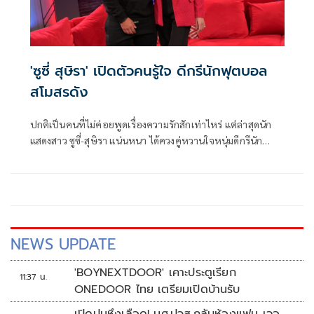
'ซูซี่ สุษิรา' เปิดตัวคนรู้ใจ ดีกรีนักฟุตบอล
สโมสรดัง
ปกติเป็นคนที่ไม่ค่อยพูดเรื่องความรักสักเท่าไหร่ แต่ล่าสุดนัก
แสดงสาว ซูซี่-สุษิรา แน่นหนา ได้ควงคู่หวานใจหนุ่มดีกรีนัก
ฟุตบอลชาวบราซิลของทีมชลบุรีเอฟซี อย่าง เดนนิส มูริลโล่ มา
นั่งพูดคุยเปิดใจถึงเส้นทางความรักที่เรียกว่าชีวิตจริงยิ่งกว่า
บุพเพสันนิวาส ในรายการ Late Night Game ดำเนินรายการ
โดย ป๋าเต็ด - ยุทธนา บุญอ้อม
NEWS UPDATE
'BOYNEXTDOOR' เคาะประตูเรียก
11:37 น.
ONEDOOR ไทย เตรียมเปิดบ้านรับ