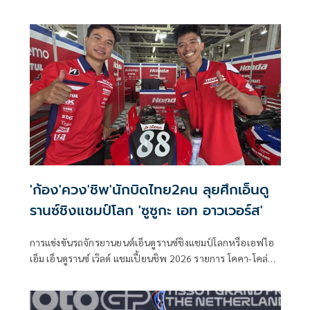
ประจำทีม ยามาฮ่า แฟคตอรี โมโตจีพี สำหรับการแข่งขันรถ
จักรยานยนต์ทางเรียบชิงแชมป์โลก โมโตจีพี ฤดูกาล 2027-
2028 อย่างเป็นทางการ พร้อมประกาศเดินหน้าสู่ยุคใหม่ของ
การแข่งขัน ด้วยเป้าหมายในการพาทีมกลับคืนสู่การลุ้นแชมป์
โลกอีกครั้ง
'ก้อง'ควง'ชิพ'นักบิดไทย2คน ลุยศึกเอ็นดู
รานซ์ชิงแชมป์โลก 'ซูซูกะ เอท อาวเวอร์ส'
การแข่งขันรถจักรยานยนต์เอ็นดูรานซ์ชิงแชมป์โลกหรือเอฟไอ
เอ็ม เอ็นดูรานซ์ เวิลด์ แชมเปี้ยนชิพ 2026 รายการ โคคา-โคล่า
ซูซูกะ เอท อาวเวอร์ส เอ็นดูแรนซ์ โรด เรซ ครั้งที่ 47 มีกำหนดจัด
ขึ้นในวันที่ 3-5 กรกฎาคม ณ สนามซูซูกะ เซอร์กิต ประเทศญี่ปุ่น
โดยในปีนี้นับเป็นครั้งแรกในประวัติศาสตร์ที่มีนักแข่งไทยจาก