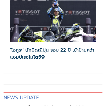
“ฮอนด้า เรซซิ่ง ไทยแลนด์” เข้าร่วมการแข่งขันพร้อมกันถึง 2 คน
ซึ่งก็คือ “ก้อง” สมเกียรติ จันทรา และ “ชิพ” นครินทร์ อธิรัฐภูว
ภัทร์
'โอกูระ' นักบิดญี่ปุ่น รอบ 22 ปี เข้าป้ายคว้า
แชมป์เรซโมโตจีพี
NEWS UPDATE