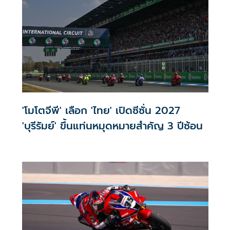
'โมโตจีพี' เลือก 'ไทย' เปิดซีซั่น 2027
'บุรีรัมย์' ขึ้นแท่นหมุดหมายสำคัญ 3 ปีซ้อน