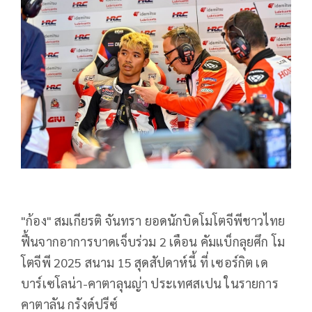
"ก้อง" สมเกียรติ จันทรา ยอดนักบิดโมโตจีพีชาวไทย
ฟื้นจากอาการบาดเจ็บร่วม 2 เดือน คัมแบ็กลุยศึก โม
โตจีพี 2025 สนาม 15 สุดสัปดาห์นี้ ที่ เซอร์กิต เด
บาร์เซโลน่า-คาตาลุนญ่า ประเทศสเปน ในรายการ
คาตาลัน กรังด์ปรีซ์