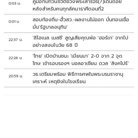
คู่มือทบทวนชีวิตช่วงพระเสาร์จร(7)เดินถอย
0:03 น.
หลังสำหรับคนทุกลัคนาราศีตอนที่2
สอบท้องถิ่น-ฮั้วสว.-ผลงานไม่ออก บั่นทอนเชื่อ
0:01 น.
มั่น'รัฐบาลอนุทิน'
'ลิโอเนล เมสซี' สูญเสียคุณพ่อ 'ฮอร์เก' จากไป
22:37 น.
อย่างสงบในวัย 68 ปี
'ไทย' เปิดบ้านชนะ 'เมียนมา' 2-0 จาก 2 จุด
22:26 น.
โทษ เข้ารอบรองฯ บอลอาเซียน ดวล 'สิงคโปร์'
วธ.เตรียมพร้อม พิธีการศพในพระบรมราชานุ
20:59 น.
เคราะห์ เหตุยิงในโรงเรียน