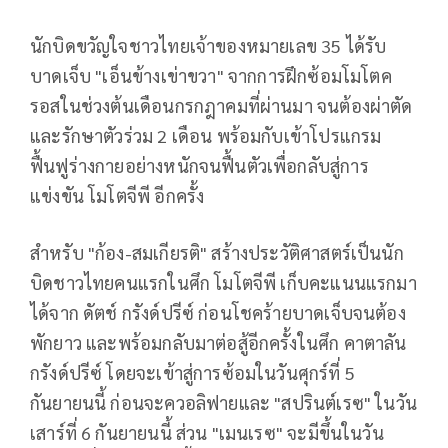
นักบิดขวัญใจชาวไทยเจ้าของหมายเลข 35 ได้รับ
บาดเจ็บ "เอ็นข้างเข่าขวา" จากการฝึกซ้อมโมโตค
รอสในช่วงต้นเดือนกรกฎาคมที่ผ่านมา จนต้องผ่าตัด
และรักษาตัวร่วม 2 เดือน พร้อมกับเข้าโปรแกรม
ฟื้นฟูร่างกายอย่างหนักจนฟื้นตัวเพื่อกลับสู่การ
แข่งขัน โมโตจีพี อีกครั้ง
สำหรับ "ก้อง-สมเกียรติ" สร้างประวัติศาสตร์เป็นนัก
บิดชาวไทยคนแรกในศึก โมโตจีพี เก็บคะแนนแรกมา
ได้จาก ดัตช์ กรังด์ปรีซ์ ก่อนโชคร้ายบาดเจ็บจนต้อง
พักยาว และพร้อมกลับมาต่อสู้อีกครั้งในศึก คาตาลัน
กรังด์ปรีซ์ โดยจะเข้าสู่การซ้อมในวันศุกร์ที่ 5
กันยายนนี้ ก่อนจะควอลิฟายและ "สปรินต์เรซ" ในวัน
เสาร์ที่ 6 กันยายนนี้ ส่วน "เมนเรซ" จะมีขึ้นในวัน