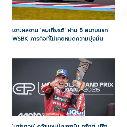
เจาะผลงาน 'สมเกียรติ' ผ่าน 8 สนามแรก
WSBK ภารกิจที่ไม่เคยหมดความมุ่งมั่น
'มาร์เกวซ' คว้าแชมป์เยอรมัน กรังด์ ปรีซ์