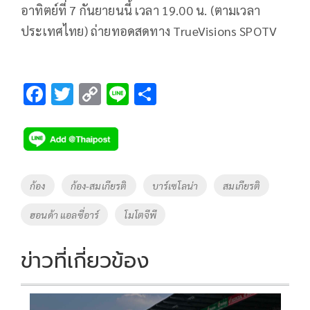
อาทิตย์ที่ 7 กันยายนนี้ เวลา 19.00 น. (ตามเวลา
ประเทศไทย) ถ่ายทอดสดทาง TrueVisions SPOTV
F
T
C
Li
S
ac
wi
o
n
h
e
tt
p
e
ar
b
er
y
e
o
Li
Tags
ก้อง
ก้อง-สมเกียรติ
บาร์เซโลน่า
สมเกียรติ
o
n
ฮอนด้า แอลซี่อาร์
โมโตจีพี
k
k
ข่าวที่เกี่ยวข้อง