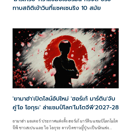
ทาบสถิติเข้าวินที่แซคเซนริง 10 สมัย
'ยามาฮ่า'เปิดไลน์อัปใหม่ 'ฮอร์เก้ มาร์ติน'จับ
คู่'ไอ โอกุระ' ล่าแชมป์โลก'โมโตจีพี'2027-28
ยามาฮ่า มอเตอร์ ประกาศแต่งตั้ง ฮอร์เก้ มาร์ติน แชมป์โลกโมโต
จีพี ชาวสเปน และ ไอ โอกุระ ดาวบิดชาวญี่ปุ่น เป็นนักแข่ง