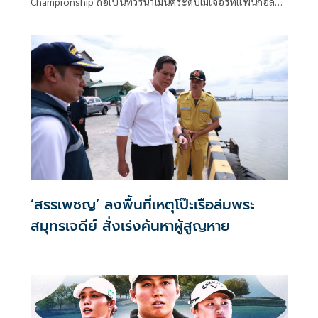
Championship ถือเป็นทัวร์นาเมนต์ระดับเมเจอร์ที่แฟนกอล์ฟ
ทั่วโลกต่างจับตามอง และเป็นรายการที่รวบรวมนักกอล์ฟระดับ
แถวหน้ามาร่วมแข่งขันเพื่อชิงแชมป์อันทรงเกียรติ โดยในสุด
สัปดาห์นี้นำทัพโดยโปรสาวมือหนึ่งของโลกคนปัจจุบันอย่าง
เนลลี่ คอร์ดา ที่พร้อมลงโชว์วงสวิงเพื่อล่าแชมป์ในรายการนี้
‘สรรเพชญ’ ลงพื้นที่เหตุโป๊ะเรือล่มพระ
สมุทรเจดีย์ สั่งเร่งค้นหาผู้สูญหาย