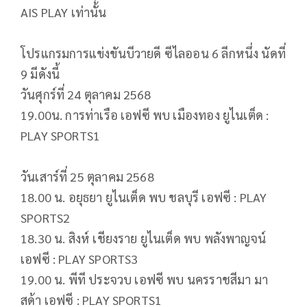
AIS PLAY เท่านั้น
โปรแกรมการแข่งขันบีวายดี ซีไลออน 6 ลีกหนึ่ง นัดที่
9 มีดังนี้
วันศุกร์ที่ 24 ตุลาคม 2568
19.00น. การท่าเรือ เอฟซี พบ เมืองทอง ยูไนเต็ด :
PLAY SPORTS1
วันเสาร์ที่ 25 ตุลาคม 2568
18.00 น. อยุธยา ยูไนเต็ด พบ ชลบุรี เอฟซี : PLAY
SPORTS2
18.30 น. สิงห์ เชียงราย ยูไนเต็ด พบ พลังพาญจน์
เอฟซี : PLAY SPORTS3
19.00 น. พีที ประจวบ เอฟซี พบ นครราชสีมา มา
สด้า เอฟซี : PLAY SPORTS1