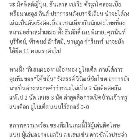
ระ มิดฟิลด์ญี่ปุ่น, อันเดรส เปเรีย ตัวรุกโคลอมเบีย
หรือมาเธอุส ลินส์ ปราการหลังบราซิเลียน น่าจะได้ลง
เล่นเป็นตัวจริงต่อเนื่อง เช่นเดียวกับนักเตะไทยที่ลง
สนามอย่างสม่ำเสมอ ทั้ง ธีรศักดิ์ เผยพิมาย, ศุภนันท์
บุรีรัตน์, พีรดนย์ ฉ่ำรัศมี, ชานุกูล ก๋ารินทร์ น่าจะยัง
ได้ยึด 11 คนแรกต่อไป
ทางฝั่ง "กิเลนผยอง" เมืองทอง ยูไนเต็ด ภายใต้การ
คุมทีมของ "โค้ชอ้น" รังสรรค์ วิวัฒน์ชัยโชค อาการยัง
น่าเป็นห่วง สะกดคำว่าชนะไม่เป็น 5 นัดติดต่อกัน
แพ้ไป 2 นัด เสมอ 3 นัด ล่าสุดคือการเปิดบ้านเจ๊า ทรู
แบงค็อก ยูไนเต็ด แบบไร้สกอร์ 0-0
สภาพความพร้อมของทีมในเกมนี้ไร้ผู้เล่นติดโทษ
แบน ผู้เล่นอย่าง เมลวิน ลอเรนเซ่น ดาวซัลโวประจำ