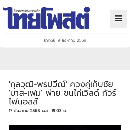
อาทิตย์, 9 สิงหาคม 2569
'กุลวุฒิ-พรปวีณ์' ควงคู่เก็บชัย
'บาส-เฟม' พ่าย ขนไก่เวิลด์ ทัวร์
ไฟนอลส์
17 ธันวาคม 2568 เวลา 19:03 น.