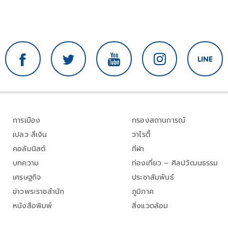
การเมือง
กรองสถานการณ์
เปลว สีเงิน
วาไรตี้
คอลัมนิสต์
กีฬา
บทความ
ท่องเที่ยว – ศิลปวัฒนธรรม
เศรษฐกิจ
ประชาสัมพันธ์
ข่าวพระราชสำนัก
ภูมิภาค
หนังสือพิมพ์
สิ่งแวดล้อม