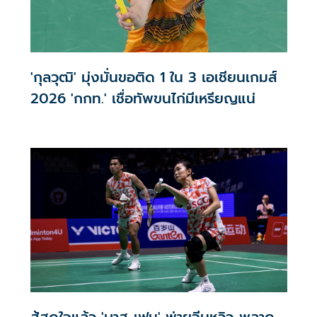
'กุลวุฒิ' มุ่งมั่นขอติด 1 ใน 3 เอเชียนเกมส์
2026 'กกท.' เชื่อทัพขนไก่มีเหรียญแน่