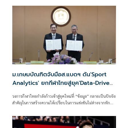
Super 1000 ไปจนถึง Super 100 รวมถึงรายการปิดท้ายฤดูกาล
อย่าง BWF World Tour Finals โดยมีรายการระดับสูงสุดคือ
Super 1000 จำนวน 5 รายการเป็นแกนหลัก ซึ่งจัดขึ้นในทวีป
เอเชียและยุโรป และแต่ละรายการจะใช้เวลาแข่งขันรวม 11 วัน
ครอบคลุมช่วงสุดสัปดาห์ 2 สัปดาห์ มีการถ่ายทอดสดผ่าน
หลายแพลตฟอร์ม ทั้งทีวี และออนไลน์ มากขึ้น
ม.เกษมบัณฑิตจับมือส.แบดฯ ดัน'Sport
Analytics' ยกกีฬาไทยสู่ยุค'Data-Driven
Sports'
วงการกีฬาไทยกำลังก้าวเข้าสู่ยุคใหม่ที่ “ข้อมูล” กลายเป็นปัจจัย
สำคัญในการสร้างความได้เปรียบในการแข่งขันไม่ต่างจากทักษะ
ของนักกีฬาและประสบการณ์ของผู้ฝึกสอน ล่าสุดเมื่อวันที่ 23
มิถุนายน 2569 ที่ผ่านมา คณะวิทยาศาสตร์การกีฬา
มหาวิทยาลัยเกษมบัณฑิต ได้ลงนามบันทึกข้อตกลงความร่วมมือ