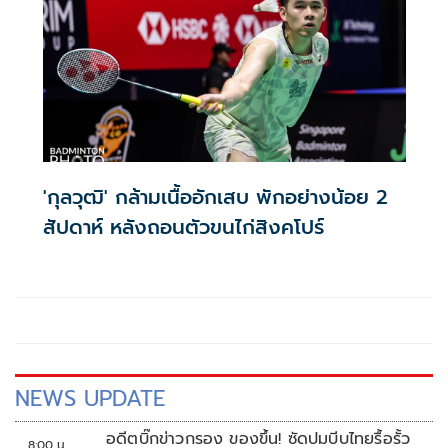
ทางวิชาการ (MOU) กับสมาคมกีฬาแบดมินตันแห่ง
ประเทศไทย ในพระบรมราชูปถัมภ์ เพื่อร่วมกันพัฒนางานวิจัย
การเรียนการสอน และนวัตกรรมด้านวิทยาศาสตร์การกีฬาและ
Sport Analytics
'กุลวุฒิ' กล้ามเนื้ออักเสบ พักอย่างน้อย 2
สัปดาห์ หลังถอนตัวขนไก่สิงคโปร์
NEWS UPDATE
อดีตบิ๊กข่าวกรอง ของขึ้น! ซัดปมบีบไทยรื้อรั้ว
8:00 น.