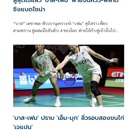
สู้สุดใจแล้ว 'บาส-เฟม' พ่ายจีนหวิว-พลาด
ชิงแบดไชน่า
“บาส” เดชาพล พัววรานุเคราะห์-“เฟม” ศุภิสรา เพียว
สามพราน คู่ผสมมืออันดับ 4 ของโลก พ่ายให้กับคู่เจ้าถิ่นไป
อย่างหวุดหวิดทั้งสองเกมในศึกแบดมินตันรายการ “วิคเตอร์ ไช
น่า โอ
'บาส-เฟม' ปราบ 'เอ็ม-มุก' ลิ่วรอบสองขนไก่
'เจแปน'