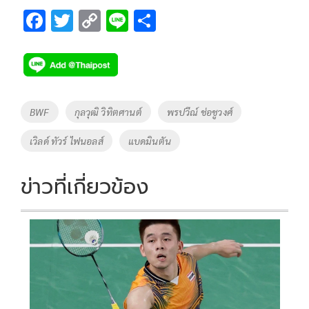
F
T
C
Li
S
ac
wi
o
n
h
e
tt
p
e
ar
b
er
y
e
o
Li
Tags
BWF
กุลวุฒิ วิทิตศานต์
พรปวีณ์ ช่อชูวงศ์
o
n
เวิลด์ ทัวร์ ไฟนอลส์
แบดมินตัน
k
k
ข่าวที่เกี่ยวข้อง