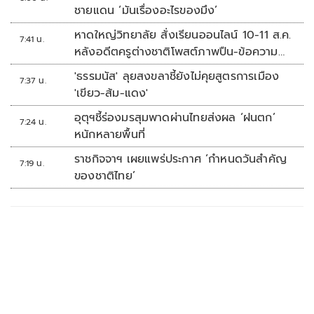
ชายแดน ‘มันเรื่องอะไรของมึง’
หาดใหญ่วิทยาลัย สั่งเรียนออนไลน์ 10-11 ส.ค.
7:41 น.
หลังอดีตครูต่างชาติโพสต์ภาพปืน-ข้อความ
ข่มขู่
'ธรรมนัส' ลุยสงขลาชี้ยังไม่คุยสูตรการเมือง
7:37 น.
'เขียว-ส้ม-แดง'
อุตุฯชี้ร่องมรสุมพาดผ่านไทยส่งผล ‘ฝนตก’
7:24 น.
หนักหลายพื้นที่
ราชกิจจาฯ เผยแพร่ประกาศ ‘กำหนดวันสำคัญ
7:19 น.
ของชาติไทย’