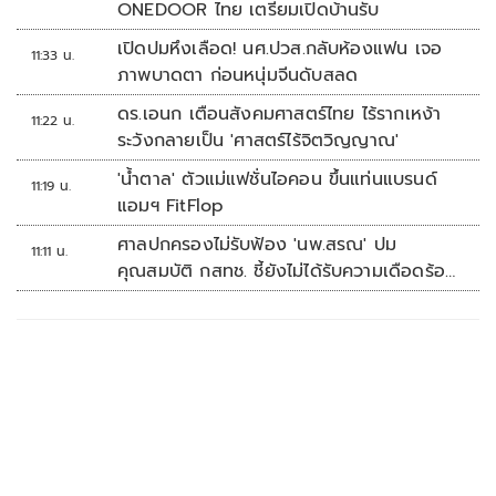
ONEDOOR ไทย เตรียมเปิดบ้านรับ
เปิดปมหึงเลือด! นศ.ปวส.กลับห้องแฟน เจอ
11:33 น.
ภาพบาดตา ก่อนหนุ่มจีนดับสลด
ดร.เอนก เตือนสังคมศาสตร์ไทย ไร้รากเหง้า
11:22 น.
ระวังกลายเป็น 'ศาสตร์ไร้จิตวิญญาณ'
'น้ำตาล' ตัวแม่แฟชั่นไอคอน ขึ้นแท่นแบรนด์
11:19 น.
แอมฯ FitFlop
ศาลปกครองไม่รับฟ้อง 'นพ.สรณ' ปม
11:11 น.
คุณสมบัติ กสทช. ชี้ยังไม่ได้รับความเดือดร้อน
เสียหาย