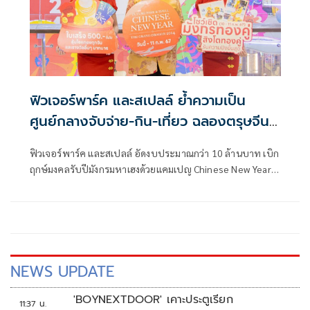
ประเทศเจ้าภาพ มาร่วมระเบิดศึกชิงแชมป์กลาง
กรุงเทพมหานคร ครั้งแรก! ในวันที่ 14-16 มีนาคม 2568 ณ ลาน
หน้าศูนย์การค้าเซ็นทรัลเวิลด์ เข้าชมฟรี! ไม่มีค่าใช้จ่าย
ฟิวเจอร์พาร์ค และสเปลล์ ย้ำความเป็น
ศูนย์กลางจับจ่าย-กิน-เที่ยว ฉลองตรุษจีน
รับปีมังกรทอง สุขมั่งคั่ง ช้อปสะท้านภพ
ฟิวเจอร์พาร์ค และสเปลล์ อัดงบประมาณกว่า 10 ล้านบาท เบิก
โชคสะท้านฟ้า สุดยิ่งใหญ่ในกรุงเทพฯ ตอน
ฤกษ์มงคลรับปีมังกรมหาเฮงด้วยแคมเปญ Chinese New Year :
เหนือ
The Grand Dragon 2024 อลังการณ์กับการแสดงเชิดมังกรทอง
คู่ สิงโตทองคู่ เสริมความปัง
NEWS UPDATE
'BOYNEXTDOOR' เคาะประตูเรียก
11:37 น.