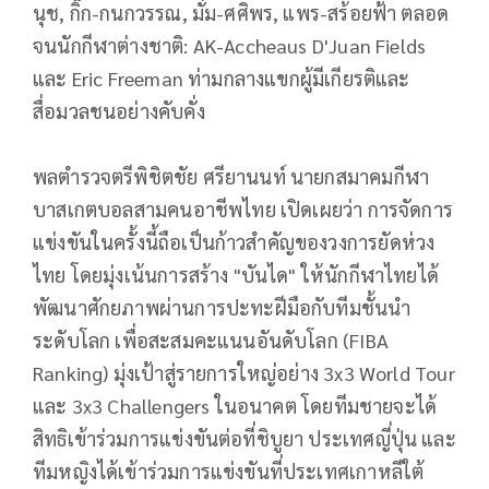
นุช, กิ๊ก-กนกวรรณ, มั่ม-ศศิพร, แพร-สร้อยฟ้า ตลอด
จนนักกีฬาต่างชาติ: AK-Accheaus D'Juan Fields
และ Eric Freeman ท่ามกลางแขกผู้มีเกียรติและ
สื่อมวลชนอย่างคับคั่ง
พลตำรวจตรีพิชิตชัย ศรียานนท์ นายกสมาคมกีฬา
บาสเกตบอลสามคนอาชีพไทย เปิดเผยว่า การจัดการ
แข่งขันในครั้งนี้ถือเป็นก้าวสำคัญของวงการยัดห่วง
ไทย โดยมุ่งเน้นการสร้าง "บันได" ให้นักกีฬาไทยได้
พัฒนาศักยภาพผ่านการปะทะฝีมือกับทีมชั้นนำ
ระดับโลก เพื่อสะสมคะแนนอันดับโลก (FIBA
Ranking) มุ่งเป้าสู่รายการใหญ่อย่าง 3x3 World Tour
และ 3x3 Challengers ในอนาคต โดยทีมชายจะได้
สิทธิเข้าร่วมการแข่งขันต่อที่ชิบูยา ประเทศญี่ปุ่น และ
ทีมหญิงได้เข้าร่วมการแข่งขันที่ประเทศเกาหลีใต้