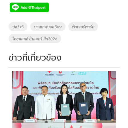
e
tt
p
e
ar
b
er
y
e
o
Li
Tags
บ่ส3x3
บาสเกตบอล3คน
ฟิวเจอร์พาร์ค
o
n
ไทยแลนด์ อินเตอร์ ลีก2026
k
k
ข่าวที่เกี่ยวข้อง