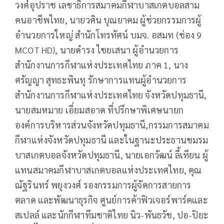
วงศ์อุปราช เลขาธิการสมาคมกีฬาบาสเกต​บอลสาม
คนอาชีพไทย, นายวศิน บุณยาคม ผู้ช่วยกรรมการผู้
อำนวยการใหญ่ สำนักโทรทัศน์ บมจ. อสมท (ช่อง 9
MCOT HD), นายดำรง ไชยเสนา ผู้อำนวยการ
สำนักงานการกีฬาแห่งประเทศ​ไทย ภาค 1, นาง
ศรัญญา สุทธะพินทุ รักษาการแทนผู้อํานวยการ
สำนักงานการกีฬาแห่งประเทศ​ไทย จังหวัดปทุมธานี,
นายสมหมาย เอี่ยมสอาด ที่ปรึกษาพิเศษนายก
องค์การบริหารส่วนจังหวัดปทุมธานี,กรรมการสมาคม
กีฬาแห่งจังหวัดปทุมธานี และในฐานะประธานชมรม
บาสเกตบอลจังหวัดปทุมธานี, นายเอกวัฒน์ ลี้เทียน ผู้
แทนสมาคมกีฬาบาสเกตบอลแห่งประเทศไทย, คุณ
ณัฐรินทร์ พยุงวงศ์ รองกรรมการผู้จัดการสายการ
ตลาด และพัฒนาธุรกิจ ศูนย์การค้าฟิวเจอร์พาร์คและ
สเปลล์ และนักกีฬาทีมชาติไทย นิว-พันธวัช, ปอ-ปิยะ