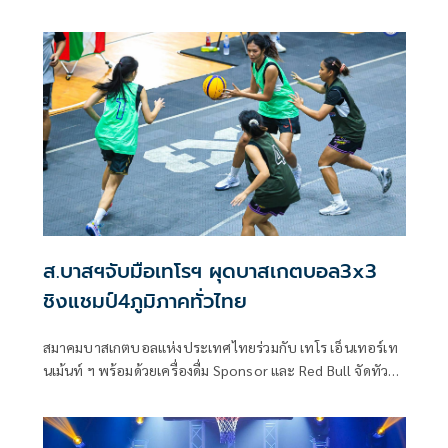
ส.บาสฯจับมือเทโรฯ ผุดบาสเกตบอล3x3
ชิงแชมป์4ภูมิภาคทั่วไทย
สมาคมบาสเกตบอลแห่งประเทศไทยร่วมกับ เทโร เอ็นเทอร์เท
นเม้นท์ ฯ พร้อมด้วยเครื่องดื่ม Sponsor และ Red Bull จัดทัวร์
นาเม้นท์พิเศษ 3x3 ROAD TO CHAMPIONS CUP 2025 การ
แข่งขันบาสเกตบอล 3x3 ชิงแชมป์ 4 ภูมิภาคทั่วไทยเพื่อหาทีม
ชนะเลิศเข้ามาชิงแชมป์ระดับประเทศที่กรุงเทพซึ่งเป็นส่วนหนึ่ง