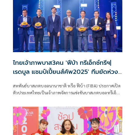
ของกิจกรรมการแข่งขัน “ฟีบ้า ทรีเอ็กซ์ทรี สปอนเซอร์ | เรดบูล
แชมป์เปี้ยนส์ คัพ 2025” (FIBA 3x3 Sponsor | Red Bull
Champions Cup 2025) ที่จะจัดขึ้นระหว่างวันที่ 14-16
มีนาคมนี้โดยประเทศไทยรับหน้าที่เจ้าภาพ
ไทยเจ้าภาพบาส3คน 'ฟีบ้า ทรีเอ็กซ์ทรีฯ|
เรดบูล แชมป์เปี้ยนส์คัพ2025' ทีมยัดห่วง
ระดับโลกร่วม14–16มี.ค.68
สหพันธ์บาสเกตบอลนานาชาติ หรือ ฟีบ้า (FIBA) ประกาศเปิด
ตัวประเทศไทยเป็นเจ้าภาพจัดการแข่งขันบาสเกตบอลทรีเอ็กซ์
ทรี ครั้งประวัติศาสตร์ครั้งใหม่กับ “ฟีบ้า ทรีเอ็กซ์ทรี สปอน
เซอร์ | เรดบูล แชมป์เปี้ยนส์ คัพ 2025” (FIBA 3x3 Sponsor |
Red Bull Champions Cup 2025) สุดยอดการแข่งขันประจำปี
ที่จะรวมทีมซูเปอร์สตาร์นักยัดห่วง ทรีเอ็กซ์ทรี ระดับแนวหน้า
ของโลก ทั้ง แชมป์โอลิมปิก แชมป์ทวีป ทีมที่มีคะแนนสูงสุดใน
อันดับบาสเกตบอลทรีเอ็กซ์ทรีของฟีบ้า รวมถึงทีมชาติไทย