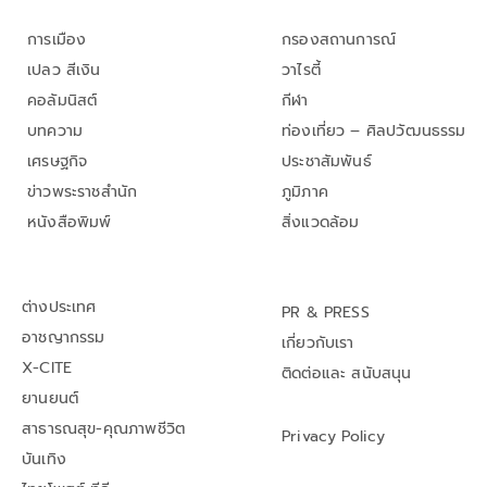
การเมือง
กรองสถานการณ์
เปลว สีเงิน
วาไรตี้
คอลัมนิสต์
กีฬา
บทความ
ท่องเที่ยว – ศิลปวัฒนธรรม
เศรษฐกิจ
ประชาสัมพันธ์
ข่าวพระราชสำนัก
ภูมิภาค
หนังสือพิมพ์
สิ่งแวดล้อม
ต่างประเทศ
PR & PRESS
อาชญากรรม
เกี่ยวกับเรา
X-CITE
ติดต่อและ สนับสนุน
ยานยนต์
สาธารณสุข-คุณภาพชีวิต
Privacy Policy
บันเทิง