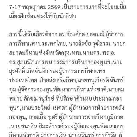
7-17 พฤษฎาคม 2569 เป็นรายการแรกที่่จะโอนเบี้ย
เลี้ยงฝึกซ้อมตรงให้กับนักกีฬา
การนี้ได้รับเกียรติจาก ดร.ก้องศักด ยอดมณี ผู้ว่าการ
การกีฬาแห่งประเทศไทย, นายถิรชัย วุฒิธรรม นายก
สมาคมกีฬาแห่งจังหวัดกรุงเทพมหานคร, พล.อ.
ดร.สุภมนัส ภารพบ กรรมการบริหารกองทุนฯ ,นาย
สุรศักดิ์ เกิดจันทึก รองผู้ว่าการการกีฬาแห่ง
ประเทศไทย ฝ่ายส่งเสริมกีฬา,นายทนุเกียรติ จันทร์
ชุม ผู้จัดการกองทุนพัฒนาการกีฬาแห่งชาติ,นายสม
หมาย ลักขณานุรักษ์ ที่ปรึกษาด้านงบประมาณกอง
ทุนฯ,นายประวิทย์ เมตตา ผู้อำนวยการฝ่ายการคลัง
กองทุน, นายเกื้อ ชูศรี ผู้อำนวยการฝ่ายกีฬาภูมิภาค
,นายชนาสิน สิมะดำรงค์ รองผู้จัดกองทุนพัฒนาการ
กีฬาแห่งชาติ ฝ่ายการเงิน,นายนรินทร์ จารุจำรัส ผู้