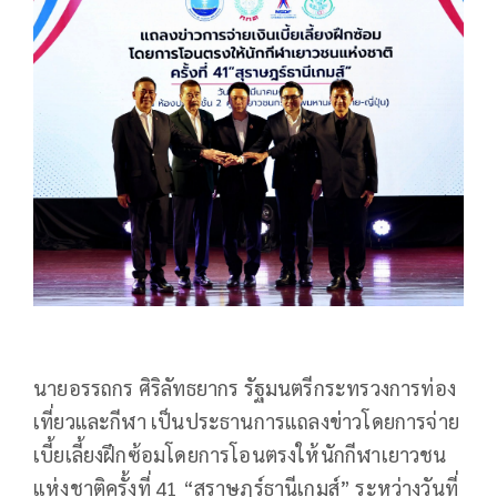
นายอรรถกร ศิริลัทธยากร รัฐมนตรีกระทรวงการท่อง
เที่ยวและกีฬา เป็นประธานการแถลงข่าวโดยการจ่าย
เบี้ยเลี้ยงฝึกซ้อมโดยการโอนตรงให้นักกีฬาเยาวชน
แห่งชาติครั้งที่ 41 “สุราษฎร์ธานีเกมส์” ระหว่างวันที่