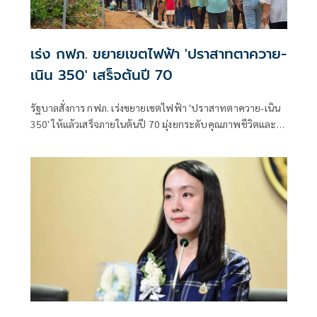
เร่ง กฟภ. ขยายเขตไฟฟ้า 'ปราสาทตาควาย-
เนิน 350' เสร็จต้นปี 70
รัฐบาลสั่งการ กฟภ. เร่งขยายเขตไฟฟ้า 'ปราสาทตาควาย-เนิน
350' ให้แล้วเสร็จภายในต้นปี 70 มุ่งยกระดับคุณภาพชีวิตและ
ขวัญกำลังพลแนวหน้า เสริมสร้างความมั่นคงชายแดน