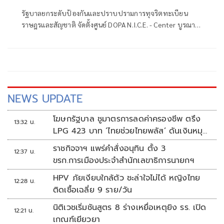
รัฐบาลยกระดับป้องกันและปราบปรามการทุจริตทะเบียน
ราษฎรและสัญชาติ จัดตั้งศูนย์ DOPA N.I.C.E. - Center บูรณา
การกระบวนการยุติธรรมและภาคีเครือข่าย
NEWS UPDATE
โฆษกรัฐบาล ชูมาตรการลดค่าครองชีพ ตรึง
13:32 น.
LPG 423 บาท ‘ไทยช่วยไทยพลัส’ ดันเงินหมุน
แสนล้าน
ราชกิจจาฯ แพร่คำสั่งอนุทิน ตั้ง 3
12:37 น.
ขรก.การเมืองประจำสำนักเลขาธิการนายกฯ
HPV ภัยเงียบใกล้ตัว ชะล่าใจไม่ได้ หญิงไทย
12:28 น.
ติดเชื้อเฉลี่ย 9 ราย/วัน
นิติเวชเริ่มชันสูตร 8 ร่างเหยื่อเหตุยิง รร. เปิด
12:21 น.
เกณฑ์เยียวยา