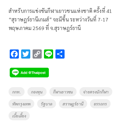
สำหรับการแข่งขันกีฬาเยาวชนแห่งชาติ ครั้งที่ 41
“สุราษฎร์ธานีเกมส์” จะมีขึ้น ระหว่างวันที่ 7-17
พฤษภาคม 2569 ที่ จ.สุราษฎร์ธานี
F
T
C
Li
S
ac
wi
o
n
h
e
tt
p
e
ar
b
er
y
e
o
Li
Tags
กกท.
กองทุน
กีฬาเยาวชน
จ่ายตรงนักกีฬา
o
n
ทัพกรุงเทพ
รัฐบาล
สราษฏร์ธานี
อรรถกร
k
k
เบี้ยเลี้ยง