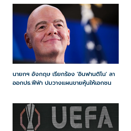
นายกฯ อังกฤษ เรียกร้อง 'อินฟานติโน' ลา
ออกปธ.ฟีฟ่า ปมวางแผนขายหุ้นให้เอกชน