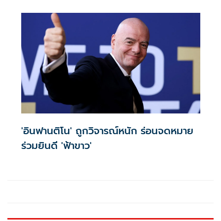
'อินฟานติโน' ถูกวิจารณ์หนัก ร่อนจดหมาย
ร่วมยินดี 'ฟ้าขาว'