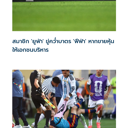
สมาชิก 'ยูฟ่า' ขู่คว่ำบาตร 'ฟีฟ่า' หากขายหุ้น
ให้เอกชนบริหาร