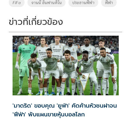
o
Li
Tags
FiFa
จานนี อินฟานติโน
ประธานฟีฟ่า
ฟีฟ่า
o
n
k
k
ข่าวที่เกี่ยวข้อง
'มาดริด' ขอบคุณ 'ยูฟ่า' คัดค้านหัวชนฝาจน
'ฟีฟ่า' พับแผนขายหุ้นบอลโลก