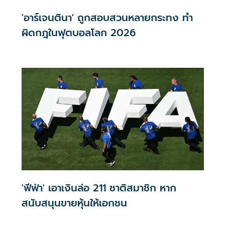
'อาร์เจนตินา' ถูกสอบสวนหลายกระทง ทำ
ผิดกฎในฟุตบอลโลก 2026
'ฟีฟ่า' เอาเงินล่อ 211 ชาติสมาชิก หาก
สนับสนุนขายหุ้นให้เอกชน