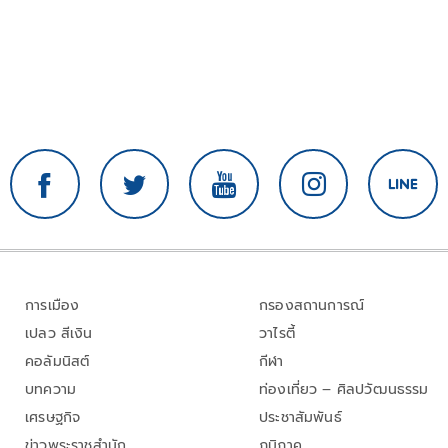
การเมือง
กรองสถานการณ์
เปลว สีเงิน
วาไรตี้
คอลัมนิสต์
กีฬา
บทความ
ท่องเที่ยว – ศิลปวัฒนธรรม
เศรษฐกิจ
ประชาสัมพันธ์
ข่าวพระราชสำนัก
ภูมิภาค