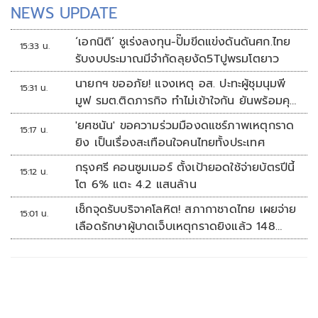
NEWS UPDATE
‘เอกนิติ’ ชูเร่งลงทุน-ปั๊มขีดแข่งดันดันศก.ไทย
15:33 น.
รับงบประมาณมีจำกัดลุยงัด5Tปูพรมโตยาว
นายกฯ ขออภัย! แจงเหตุ อส. ปะทะผู้ชุมนุมพี
15:31 น.
มูฟ รมต.ติดภารกิจ ทำไม่เข้าใจกัน ยันพร้อมคุย
หาทางออก
'ยศชนัน' ขอความร่วมมืองดแชร์ภาพเหตุกราด
15:17 น.
ยิง เป็นเรื่องสะเทือนใจคนไทยทั้งประเทศ
กรุงศรี คอนซูมเมอร์ ตั้งเป้ายอดใช้จ่ายบัตรปีนี้
15:12 น.
โต 6% แตะ 4.2 แสนล้าน
เช็กจุดรับบริจาคโลหิต! สภากาชาดไทย เผยจ่าย
15:01 น.
เลือดรักษาผู้บาดเจ็บเหตุกราดยิงแล้ว 148
ยูนิต