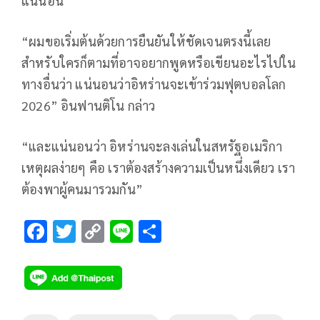
แน่นอน
“ผมขอเริ่มต้นด้วยการยืนยันให้ชัดเจนตรงนี้เลย
สำหรับใครก็ตามที่อาจอยากพูดหรือเขียนอะไรไปใน
ทางอื่นว่า แน่นอนว่าอิหร่านจะเข้าร่วมฟุตบอลโลก
2026” อินฟานติโน กล่าว
“และแน่นอนว่า อิหร่านจะลงเล่นในสหรัฐอเมริกา
เหตุผลง่ายๆ คือ เราต้องสร้างความเป็นหนึ่งเดียว เรา
ต้องพาผู้คนมารวมกัน”
F
T
C
Li
S
ac
wi
o
n
h
e
tt
p
e
ar
b
er
y
e