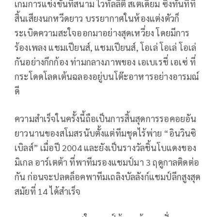
เกมการแข่งขันที่สนาม ไวทัลลิตี สเตเดียม ซึ่งทันทีที่
สิ้นเสียงนกหวีดยาว บรรยากาศในห้องแต่งตัวก็
ระเบิดความสะใจออกมาอย่างสุดเหวี่ยง โดยมีการ
ร้องเพลง แชมเปียนส์, แชมเปียนส์, โอเล่ โอเล่ โอเล่
กันอย่างกึกก้อง ท่ามกลางภาพของ เอเบเรชี่ เอเซ่ ที่
กระโดดโลดเต้นฉลองอยู่บนโต๊ะอาหารอย่างอารมณ์
ดี
ความสำเร็จในครั้งนี้ถือเป็นการสิ้นสุดการรอคอยอัน
ยาวนานของสโมสรนับตั้งแต่ทีมชุดไร้พ่าย “อินวินซิ
เบิลส์” เมื่อปี 2004 และยังเป็นรางวัลชิ้นโบแดงของ
มิเกล อาร์เตต้า ที่พาทีมรองแชมป์มา 3 ฤดูกาลติดต่อ
กัน ก่อนจะปลดล็อคพาทีมเถลิงบัลลังก์แชมป์ลีกสูงสุด
สมัยที่ 14 ได้สำเร็จ