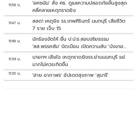
'ยศชนัน' สั่ง ศธ. ดูแลความปลอดภัยขั้นสูงสุด
11:56 น.
คลี่คลายเหตุกราดยิง
สลด! เหตุยิง รร.เทพศิรินทร์ นนทบุรี เสียชีวิต
11:47 น.
7 ราย เจ็บ 15
นักร้องจัดให้ ยื่น ป.ป.ช.สอบจริยธรรม
11:46 น.
'สส.พรรคส้ม' บิดเบือน เปิดความลับ 'บังเกอร์
ทหาร'
นายกฯ เสียใจ เหตุกราดยิงรร.ย่านนนทบุรี แย่
11:39 น.
มากไม่ควรเกิดขึ้น
11:35 น.
'ฮาย อาภาพร' อัปเดตสุขภาพ 'สุนารี'