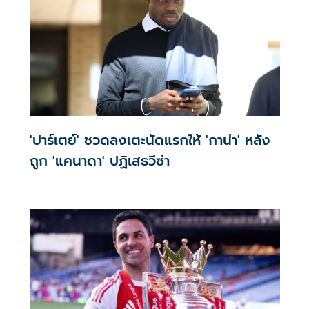
'ปาร์เตย์' ชวดลงเตะนัดแรกให้ 'กาน่า' หลัง
ถูก 'แคนาดา' ปฏิเสธวีซ่า