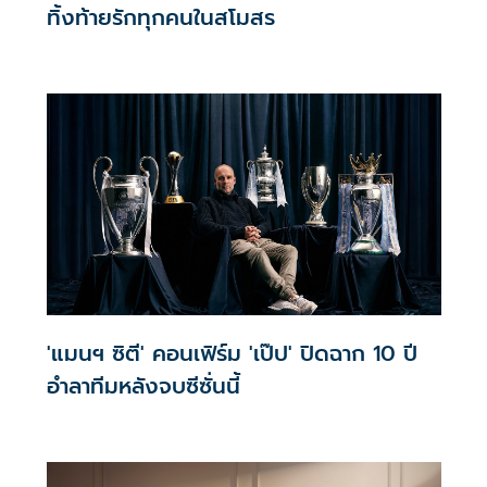
ทิ้งท้ายรักทุกคนในสโมสร
'แมนฯ ซิตี' คอนเฟิร์ม 'เป๊ป' ปิดฉาก 10 ปี
อำลาทีมหลังจบซีซั่นนี้