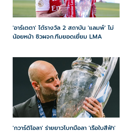
'อาร์เตตา' ได้รางวัล 2 สถาบัน 'แลมพ์' ไม่
น้อยหน้า ซิวผจก.ทีมยอดเยี่ยม LMA
'กวาร์ดิโอลา' ร่ายยาวโบกมือลา 'เรือใบสีฟ้า'