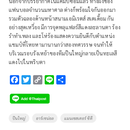
นอกจากบรรยากาศในแคมป์ซ้อมแล้ว ทางฝั่งของ
แฟนบอลจำนวนมหาศาล ต่างก็พร้อมใจกันออกมา
รวมตัวฉลองด้านหน้าสนามเอมิเรตส์ สเตเดี้ยม กัน
อย่างสุดเหวี่ยง มีการจุดพลุแฟลร์สีแดงละลานตา ร้อง
รำทำเพลง และโห่ร้องแสดงความยินดีกับตำแหน่ง
แชมป์ที่โหยหามานานกว่าสองทศวรรษ จนทำให้
บริเวณรอบรังเหย้าของทีมปืนใหญ่กลายเป็นทะเลสี
แดงไปในพริบตา
F
T
C
Li
S
ac
wi
o
n
h
e
tt
p
e
ar
b
er
y
e
o
Li
Tags
ปืนใหญ่
อาร์เซน่อล
แมนเชสเตอร์ ซิตี
o
n