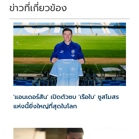
k
k
ข่าวที่เกี่ยวข้อง
'แอนเดอร์สัน' เปิดตัวซบ 'เรือใบ' ชูสโมสร
แห่งนี้ยิ่งใหญ่ที่สุดในโลก