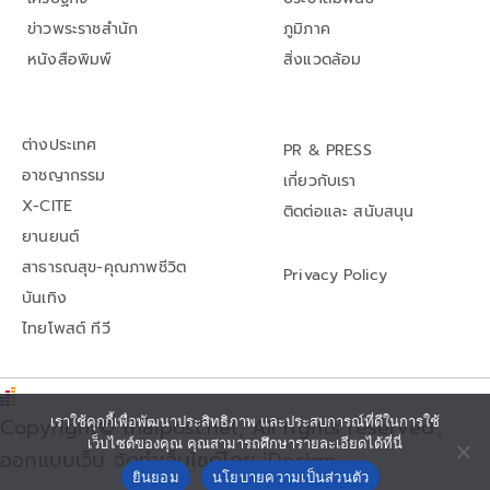
ข่าวพระราชสำนัก
ภูมิภาค
หนังสือพิมพ์
สิ่งแวดล้อม
ต่างประเทศ
PR & PRESS
อาชญากรรม
เกี่ยวกับเรา
X-CITE
ติดต่อและ สนับสนุน
ยานยนต์
สาธารณสุข-คุณภาพชีวิต
Privacy Policy
บันเทิง
ไทยโพสต์ ทีวี
เราใช้คุกกี้เพื่อพัฒนาประสิทธิภาพ และประสบการณ์ที่ดีในการใช้
Copyright© thaipost.net, All rights reserved.,
เว็บไซต์ของคุณ คุณสามารถศึกษารายละเอียดได้ที่นี่
ออกแบบเว็บ จัดทำเว็บไซต์โดย iDesign
ยินยอม
นโยบายความเป็นส่วนตัว