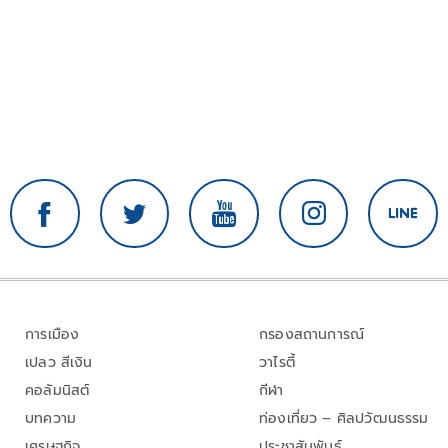
การเมือง
กรองสถานการณ์
เปลว สีเงิน
วาไรตี้
คอลัมนิสต์
กีฬา
บทความ
ท่องเที่ยว – ศิลปวัฒนธรรม
เศรษฐกิจ
ประชาสัมพันธ์