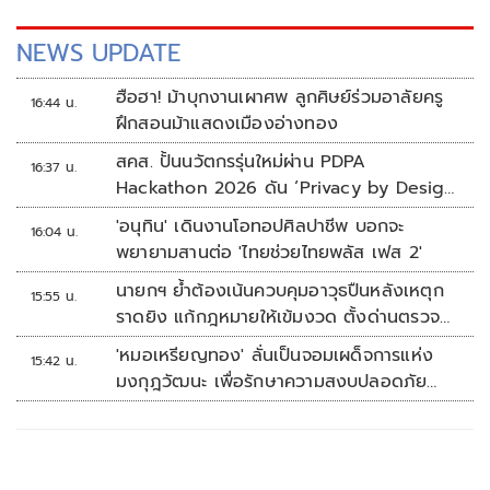
NEWS UPDATE
ฮือฮา! ม้าบุกงานเผาศพ ลูกศิษย์ร่วมอาลัยครู
16:44 น.
ฝึกสอนม้าแสดงเมืองอ่างทอง
สคส. ปั้นนวัตกรรุ่นใหม่ผ่าน PDPA
16:37 น.
Hackathon 2026 ดัน ‘Privacy by Design
for all’ สู่โซลูชันคุ้มครองข้อมูลส่วนบุคคลที่
'อนุทิน' เดินงานโอทอปศิลปาชีพ บอกจะ
16:04 น.
ใช้ได้จริง
พยายามสานต่อ 'ไทยช่วยไทยพลัส เฟส 2'
นายกฯ ย้ำต้องเน้นควบคุมอาวุธปืนหลังเหตุก
15:55 น.
ราดยิง แก้กฎหมายให้เข้มงวด ตั้งด่านตรวจ
เพิ่ม
'หมอเหรียญทอง' ลั่นเป็นจอมเผด็จการแห่ง
15:42 น.
มงกุฎวัฒนะ เพื่อรักษาความสงบปลอดภัย
ภายในรพ.