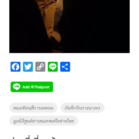
F
T
C
Li
S
ac
wi
o
n
h
e
tt
p
e
ar
b
er
y
e
o
Li
Tags
คณะสังกะสีการละคอน
บันทึกรักเกาะนางจร
o
n
มูลนิธิศูนย์สารสนเทศเครือข่ายไทย
k
k