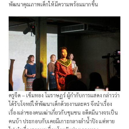
พัฒนาคุณภาพเด็กให้มีความพร้อมมากขึ้น
ครูจืด – เข็มทอง โมราษฏร์ ผู้กำกับการแสดง กล่าวว่า
ได้รับโจทย์ให้พัฒนาเด็กด้วยงานละคร จึงนำเรื่อง
เรื่องเล่าของคนเฒ่าเกี่ยวกับชุมชน อดีตมีนางจรเป็น
คนบ้า ประกอบกับเคยมีเกาะกลางลำน้ำปิง แต่หาย