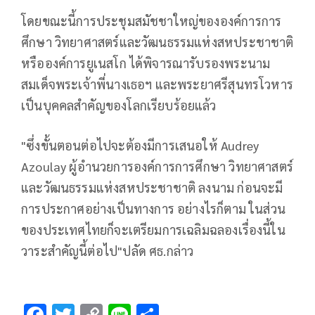
โดยขณะนี้การประชุมสมัชชาใหญ่ขององค์การการ
ศึกษา วิทยาศาสตร์และวัฒนธรรมแห่งสหประชาชาติ
หรือองค์การยูเนสโก ได้พิจารณารับรองพระนาม
สมเด็จพระเจ้าพี่นางเธอฯ และพระยาศรีสุนทรโวหาร
เป็นบุคคลสำคัญของโลกเรียบร้อยแล้ว
"ซึ่งขั้นตอนต่อไปจะต้องมีการเสนอให้ Audrey
Azoulay ผู้อำนวยการองค์การการศึกษา วิทยาศาสตร์
และวัฒนธรรมแห่งสหประชาชาติ ลงนาม ก่อนจะมี
การประกาศอย่างเป็นทางการ อย่างไรก็ตาม ในส่วน
ของประเทศไทยก็จะเตรียมการเฉลิมฉลองเรื่องนี้ใน
วาระสำคัญนี้ต่อไป"ปลัด ศธ.กล่าว
F
T
C
Li
S