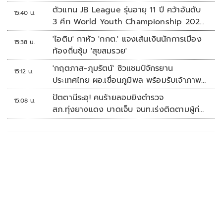
ตัวแทน JB League รุ่นอายุ 11 ปี คว้าอันดับ
15:40 น.
3 ศึก World Youth Championship 2026
ที่สิงคโปร์
'ไอติม' กาหัว 'กกต.' แจงเส้นเงินนักการเมือง
15:38 น.
ท้องถิ่นซุ้ม 'สุขสมรวย'
'กฤตภาส-ภุมรัตน์' ซิวแชมป์จักรยาน
15:12 น.
ประเทศไทย ผอ.เขื่อนภูมิพล พร้อมรับเจ้าภาพ
ต่อ ปี 2570
ปัตตานีระอุ! คนร้ายลอบยิงตำรวจ
15:08 น.
สภ.ทุ่งยางแดง บาดเจ็บ จนท.เร่งติดตามผู้ก่อ
เหตุ