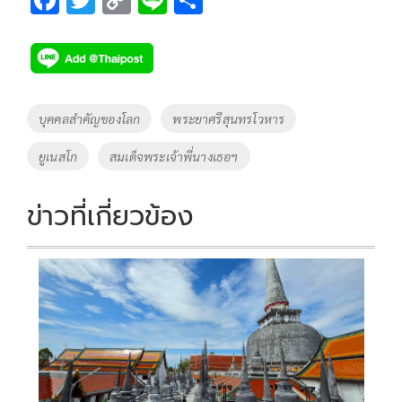
ac
wi
o
n
h
e
tt
p
e
ar
b
er
y
e
o
Li
Tags
บุคคลสำคัญของโลก
พระยาศรีสุนทรโวหาร
o
n
ยูเนสโก
สมเด็จพระเจ้าพี่นางเธอฯ
k
k
ข่าวที่เกี่ยวข้อง