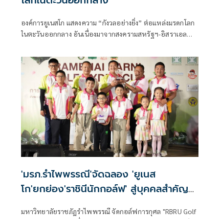
โลกในตะวันออกกลาง
องค์การยูเนสโก แสดงความ “กังวลอย่างยิ่ง” ต่อแหล่งมรดกโลก
ในตะวันออกกลาง อันเนื่องมาจากสงครามสหรัฐฯ-อิสราเอล
และอิหร่าน
'มรภ.รำไพพรรณี'จัดฉลอง 'ยูเนส
โก'ยกย่อง'ราชินีนักกอล์ฟ' สู่บุคคลสำคัญ
ของโลก
มหาวิทยาลัยราชภัฏรำไพพรรณี จัดกอล์ฟการกุศล "RBRU Golf