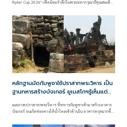
Ryder Cup 2026" เพื่อน้อมรำลึกในพระมหากรุณาธิคุณสมเด็จ
พระนางเจ้ารำไพพรรณี พระบรมราชินี ในรัชกาลที่ 7 วาระ
ครบ 121 ปีแห่งวันพระราชสมภพ และร่วมเฉลิมฉลอง ในโอกาส
ที่องค์การยูเนสโก (UNESCO) ประกาศยกย่องพระองค์เป็น
บุคคลสำคัญของโลก
หลักฐานมัดกัมพูชาใช้ปราสาทพระวิหาร เป็น
ฐานทหารสร้างบังเกอร์ ยูเนสโกฯรู้เห็นแต่
กลับเงียบ
เผยภาพปราสาทพระวิหาร ที่ทหารกัมพูชาเข้ามาสร้างอาคาร
บังเกอร์ จนเกิดช่องทางให้น้ำไหลเข้าด้านใน อาคารทรุดมากขึ้น
เผยยูเนสโกในกรุงพนมเปญ-ทีมรัฐบาลอินเดียที่รับผิดชอบการ
บูรณะ รู้เห็นการวางกำลังทหาร แต่กลับเงียบ