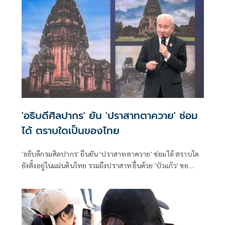
'อธิบดีศิลปากร' ยัน 'ปราสาทตาควาย' ซ่อม
ได้ ตราบใดเป็นของไทย
'อธิบดีกรมศิลปากร' ยืนยัน 'ปราสาทตาควาย' ซ่อมได้ ตราบใด
ยังตั้งอยู่ในแผ่นดินไทย รวมถึงปราสาทอื่นด้วย 'บัวแก้ว' ขอ
กัมพูชายุติใช้พื้นที่โบราณสถานเพื่อวัตถุประสงค์ทางทหาร