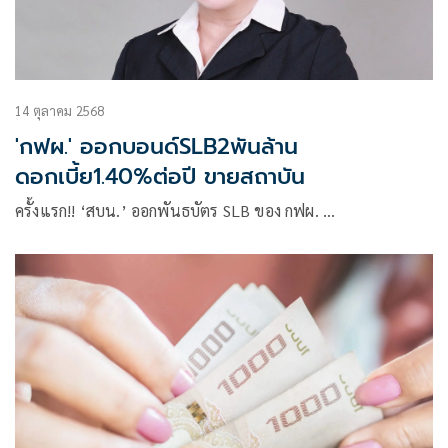
14 ตุลาคม 2568
'กฟผ.' ออกบอนด์SLB2พันล้าน
ดอกเบี้ย1.40%ต่อปี ขายสถาบัน
ครั้งแรก!! ‘สบน.’ ออกพันธบัตร SLB ของ กฟผ. …