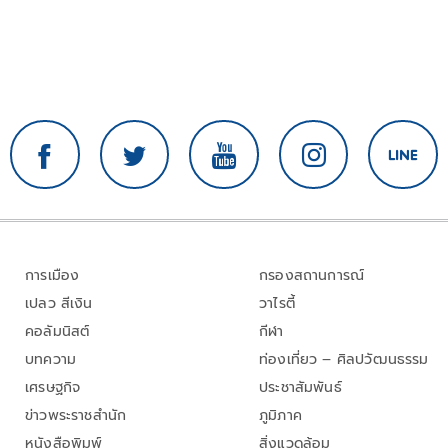
การเมือง
กรองสถานการณ์
เปลว สีเงิน
วาไรตี้
คอลัมนิสต์
กีฬา
บทความ
ท่องเที่ยว – ศิลปวัฒนธรรม
เศรษฐกิจ
ประชาสัมพันธ์
ข่าวพระราชสำนัก
ภูมิภาค
หนังสือพิมพ์
สิ่งแวดล้อม