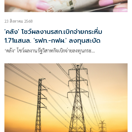
23 สิงหาคม 2568
'คลัง' โชว์ผลงานรสก.เบิกจ่ายกระหึ่ม
1.71แสนล. 'รฟท.-กฟผ.' ลงทุนสะบัด
‘คลัง’ โชว์ผลงานรัฐวิสาหกิจเบิกจ่ายลงทุนกระ…