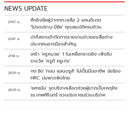
k
k
NEWS UPDATE
ศึกชิงชัยผู้ว่ากกท.เหลือ 2 แคนดิเดต
21:57 น.
'โปรดปราน-มีชัย' คุณสมบัติครบถ้วน
ปากีสถานจำกัดการรายงานข่าวของสื่อต่าง
21:47 น.
ประเทศนอกเมืองสำคัญ
เศร้า ‘ครูหมวย’ 1 ในเหยื่อกราดยิง เพิ่งรับ
21:14 น.
รางวัล ‘ครูดี ครูเก่ง’
กต.ซัด 'ทอม แอนดรูส์' ไม่เป็นมืออาชีพ จ่อร้อง
20:51 น.
HRC ปมพาดพิงไทย
'ยศชนัน' รุดบริจาคเลือดช่วยผู้บาดเจ็บเหตุยิง
20:31 น.
รร.เทพศิรินทร์ ชวนประชาชนร่วมบริจาค