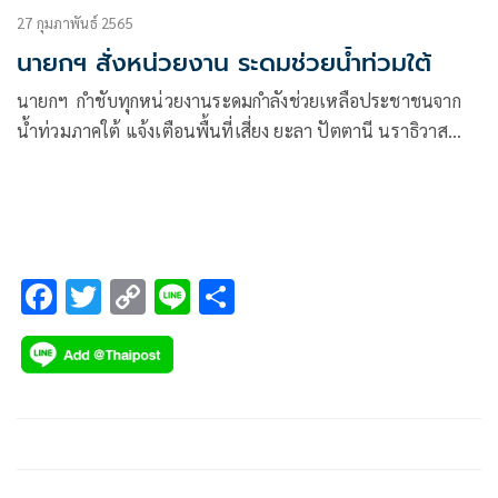
27 กุมภาพันธ์ 2565
นายกฯ สั่งหน่วยงาน ระดมช่วยน้ำท่วมใต้
นายกฯ กำชับทุกหน่วยงานระดมกำลังช่วยเหลือประชาชนจาก
น้ำท่วมภาคใต้ แจ้งเตือนพื้นที่เสี่ยง ยะลา ปัตตานี นราธิวาส
ขณะที่ กฟผ.หยุดการระบายน้ำเขื่อนบางลางชั่วคราว
F
T
C
Li
S
ac
wi
o
n
h
e
tt
p
e
ar
b
er
y
e
o
Li
o
n