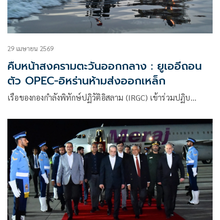
29 เมษายน 2569
คืบหน้าสงครามตะวันออกกลาง : ยูเออีถอน
ตัว OPEC-อิหร่านห้ามส่งออกเหล็ก
เรือของกองกำลังพิทักษ์ปฏิวัติอิสลาม (IRGC) เข้าร่วมปฏิบ…