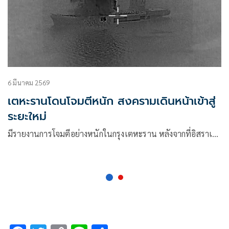
6 มีนาคม 2569
เตหะรานโดนโจมตีหนัก สงครามเดินหน้าเข้าสู่
ระยะใหม่
มีรายงานการโจมตีอย่างหนักในกรุงเตหะราน หลังจากที่อิสราเ…