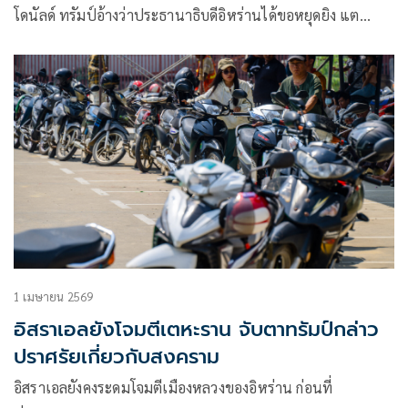
โดนัลด์ ทรัมป์อ้างว่าประธานาธิบดีอิหร่านได้ขอหยุดยิง แต…
1 เมษายน 2569
อิสราเอลยังโจมตีเตหะราน จับตาทรัมป์กล่าว
ปราศรัยเกี่ยวกับสงคราม
อิสราเอลยังคงระดมโจมตีเมืองหลวงของอิหร่าน ก่อนที่