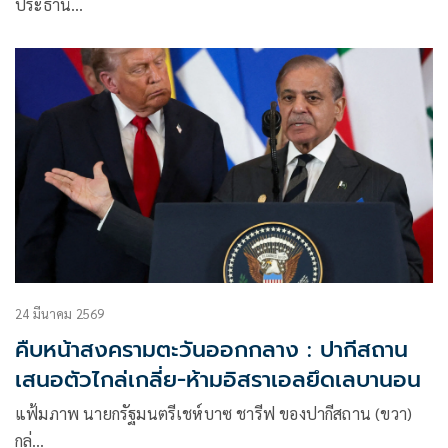
ประธาน…
24 มีนาคม 2569
คืบหน้าสงครามตะวันออกกลาง : ปากีสถาน
เสนอตัวไกล่เกลี่ย-ห้ามอิสราเอลยึดเลบานอน
แฟ้มภาพ นายกรัฐมนตรีเชห์บาซ ชารีฟ ของปากีสถาน (ขวา)
กล่…