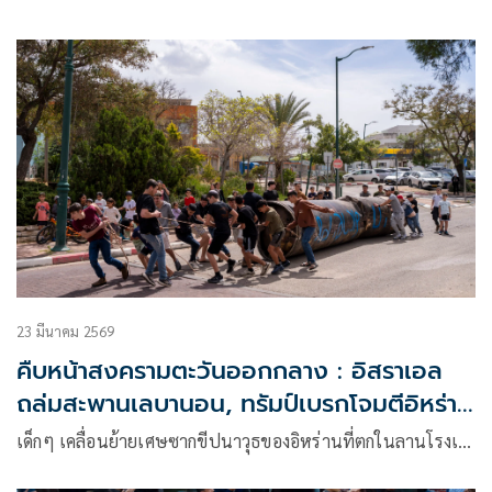
23 มีนาคม 2569
คืบหน้าสงครามตะวันออกกลาง : อิสราเอล
ถล่มสะพานเลบานอน, ทรัมป์เบรกโจมตีอิหร่าน
รอเจรจา
เด็กๆ เคลื่อนย้ายเศษซากขีปนาวุธของอิหร่านที่ตกในลานโรงเ…