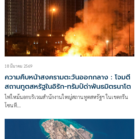
18 มีนาคม 2569
ความคืบหน้าสงครามตะวันออกกลาง : โจมตี
สถานทูตสหรัฐในอิรัก-ทรัมป์ด่าพันธมิตรนาโต
ไฟไหม้นอกบริเวณสำนักงานใหญ่สถานทูตสหรัฐฯ ในเขตกรีน
โซนที…