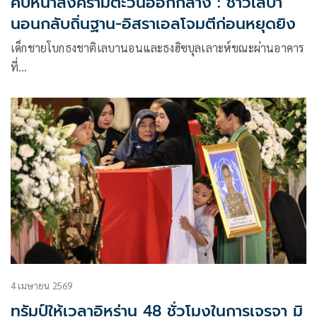
คืบหน้าสงครามตะวันออกกลาง : ชาวเลบา
นอนกลับถิ่นฐาน-อิสราเอลโจมตีก่อนหยุดยิง
เด็กชายโบกธงชาติเลบานอนและธงฮิซบุลเลาะห์ขณะผ่านอาคาร
ที่…
4 เมษายน 2569
ทรัมป์ให้เวลาอิหร่าน 48 ชั่วโมงในการเจรจา มิ