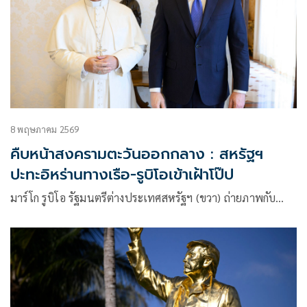
8 พฤษภาคม 2569
คืบหน้าสงครามตะวันออกกลาง : สหรัฐฯ
ปะทะอิหร่านทางเรือ-รูบิโอเข้าเฝ้าโป๊ป
มาร์โก รูบิโอ รัฐมนตรีต่างประเทศสหรัฐฯ (ขวา) ถ่ายภาพกับ…