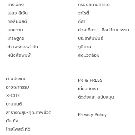
การเมือง
กรองสถานการณ์
เปลว สีเงิน
วาไรตี้
คอลัมนิสต์
กีฬา
บทความ
ท่องเที่ยว – ศิลปวัฒนธรรม
เศรษฐกิจ
ประชาสัมพันธ์
ข่าวพระราชสำนัก
ภูมิภาค
หนังสือพิมพ์
สิ่งแวดล้อม
ต่างประเทศ
PR & PRESS
อาชญากรรม
เกี่ยวกับเรา
X-CITE
ติดต่อและ สนับสนุน
ยานยนต์
สาธารณสุข-คุณภาพชีวิต
Privacy Policy
บันเทิง
ไทยโพสต์ ทีวี