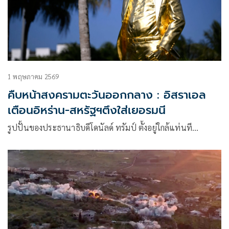
1 พฤษภาคม 2569
คืบหน้าสงครามตะวันออกกลาง : อิสราเอล
เตือนอิหร่าน-สหรัฐฯตึงใส่เยอรมนี
รูปปั้นของประธานาธิบดีโดนัลด์ ทรัมป์ ตั้งอยู่ใกล้แท่นที…