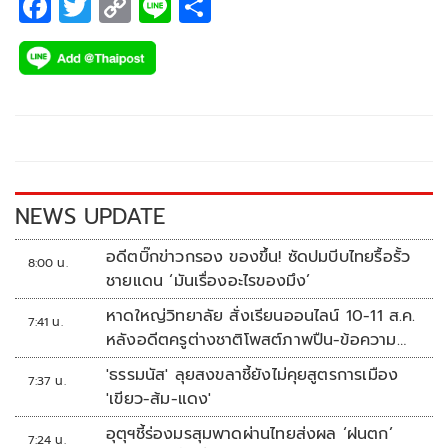
F
T
C
Li
S
ac
wi
o
n
h
e
tt
p
e
ar
b
er
y
e
o
Li
o
n
k
k
NEWS UPDATE
อดีตบิ๊กข่าวกรอง ของขึ้น! ซัดปมบีบไทยรื้อรั้ว
8:00 น.
ชายแดน ‘มันเรื่องอะไรของมึง’
หาดใหญ่วิทยาลัย สั่งเรียนออนไลน์ 10-11 ส.ค.
7:41 น.
หลังอดีตครูต่างชาติโพสต์ภาพปืน-ข้อความ
ข่มขู่
'ธรรมนัส' ลุยสงขลาชี้ยังไม่คุยสูตรการเมือง
7:37 น.
'เขียว-ส้ม-แดง'
อุตุฯชี้ร่องมรสุมพาดผ่านไทยส่งผล ‘ฝนตก’
7:24 น.