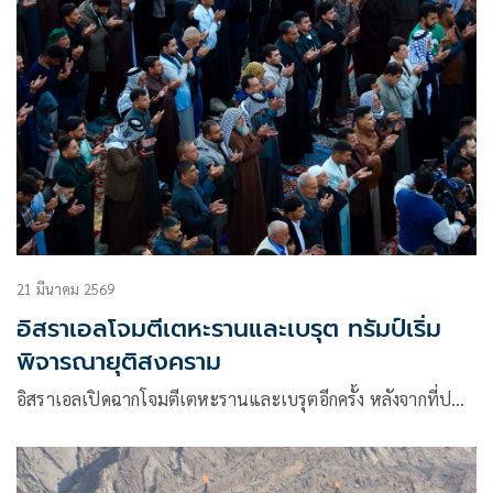
21 มีนาคม 2569
อิสราเอลโจมตีเตหะรานและเบรุต ทรัมป์เริ่ม
พิจารณายุติสงคราม
อิสราเอลเปิดฉากโจมตีเตหะรานและเบรุตอีกครั้ง หลังจากที่ป…