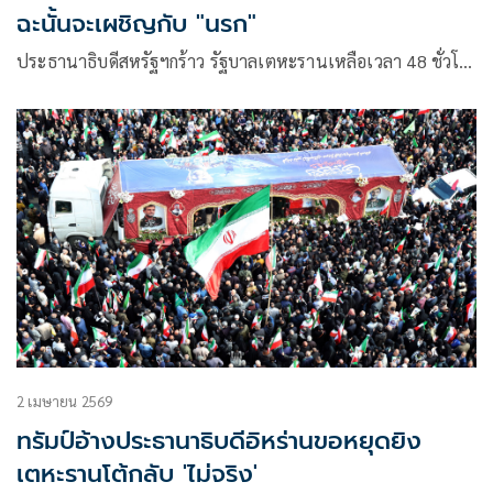
ฉะนั้นจะเผชิญกับ "นรก"
ประธานาธิบดีสหรัฐฯกร้าว รัฐบาลเตหะรานเหลือเวลา 48 ชั่วโ…
2 เมษายน 2569
ทรัมป์อ้างประธานาธิบดีอิหร่านขอหยุดยิง
เตหะรานโต้กลับ 'ไม่จริง'