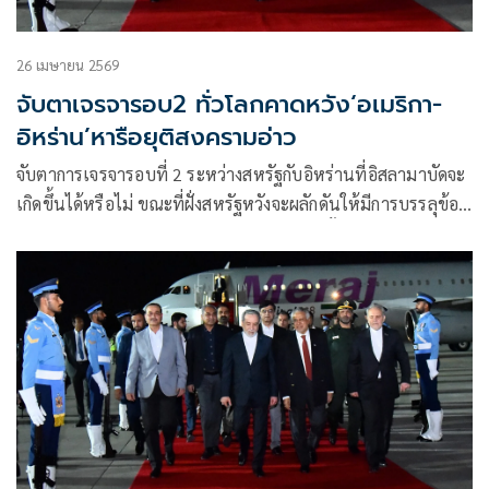
26 เมษายน 2569
จับตาเจรจารอบ2 ทั่วโลกคาดหวัง‘อเมริกา-
อิหร่าน’หารือยุติสงครามอ่าว
จับตาการเจรจารอบที่ 2 ระหว่างสหรัฐกับอิหร่านที่อิสลามาบัดจะ
เกิดขึ้นได้หรือไม่ ขณะที่ฝั่งสหรัฐหวังจะผลักดันให้มีการบรรลุข้อ
ตกลง แต่ฝั่งอิหร่านระบุว่าการเจรจาโดยตรงนั้นเป็นไปไม่ได้
ตราบใดที่กองทัพเรือสหรัฐยังคงปิดล้อมท่าเรือของอิหร่านอยู่