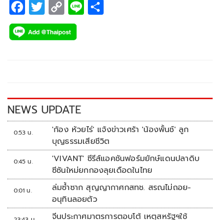
F
T
C
Li
S
ac
wi
o
n
h
e
tt
p
e
ar
b
er
y
e
o
Li
o
n
k
k
NEWS UPDATE
'ก้อง ห้วยไร่' แจ้งข่าวเศร้า 'น้องพั้นช์' ลูก
0:53 น.
บุญธรรมเสียชีวิต
'VIVANT' ซีรีส์แอคชันฟอร์มยักษ์แดนปลาดิบ
0:45 น.
ซีซันใหม่ยกกองลุยเดือดในไทย
ล่มซ้ำซาก สุญญากาศกสทช. สรณไม่ถอย-
0:01 น.
อนุทินลอยตัว
จีนประกาศมาตรการตอบโต้ เหตุสหรัฐฯใช้
23:43 น.