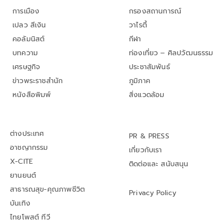
การเมือง
กรองสถานการณ์
เปลว สีเงิน
วาไรตี้
คอลัมนิสต์
กีฬา
บทความ
ท่องเที่ยว – ศิลปวัฒนธรรม
เศรษฐกิจ
ประชาสัมพันธ์
ข่าวพระราชสำนัก
ภูมิภาค
หนังสือพิมพ์
สิ่งแวดล้อม
ต่างประเทศ
PR & PRESS
อาชญากรรม
เกี่ยวกับเรา
X-CITE
ติดต่อและ สนับสนุน
ยานยนต์
สาธารณสุข-คุณภาพชีวิต
Privacy Policy
บันเทิง
ไทยโพสต์ ทีวี