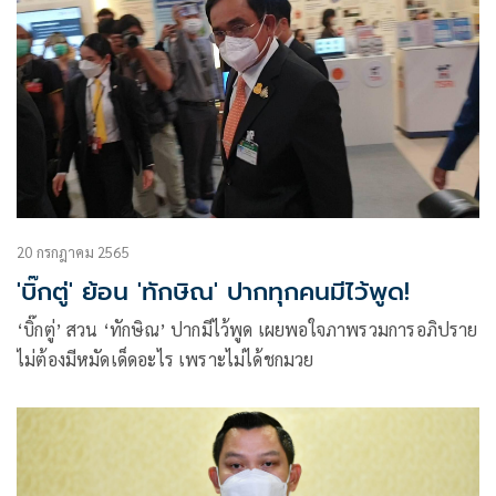
20 กรกฎาคม 2565
'บิ๊กตู่' ย้อน 'ทักษิณ' ปากทุกคนมีไว้พูด!
‘บิ๊กตู่’ สวน ‘ทักษิณ’ ปากมีไว้พูด เผยพอใจภาพรวมการอภิปราย
ไม่ต้องมีหมัดเด็ดอะไร เพราะไม่ได้ชกมวย