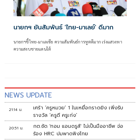
นายกฯ ยันสัมพันธ์ 'ไทย-มาเลย์' ดีมาก
นายกฯชี้ไทย-มาเลเซีย ความสัมพันธ์การทูตดีมาก เร่งแสวงหา
ความสงบชายแดนใต้
NEWS UPDATE
เศร้า ‘ครูหมวย’ 1 ในเหยื่อกราดยิง เพิ่งรับ
21:14 น.
รางวัล ‘ครูดี ครูเก่ง’
กต.ซัด 'ทอม แอนดรูส์' ไม่เป็นมืออาชีพ จ่อ
20:51 น.
ร้อง HRC ปมพาดพิงไทย