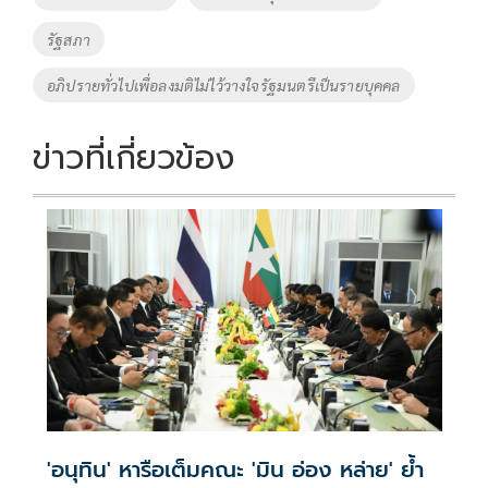
รัฐสภา
อภิปรายทั่วไปเพื่อลงมติไม่ไว้วางใจรัฐมนตรีเป็นรายบุคคล
ข่าวที่เกี่ยวข้อง
'อนุทิน' หารือเต็มคณะ 'มิน อ่อง หล่าย' ย้ำ