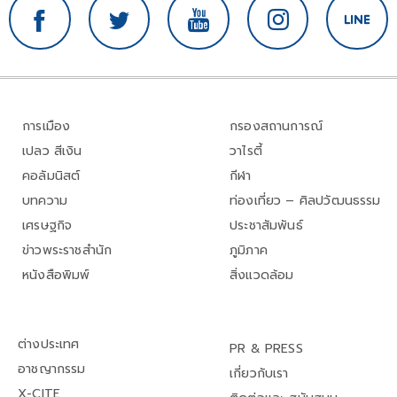
การเมือง
กรองสถานการณ์
เปลว สีเงิน
วาไรตี้
คอลัมนิสต์
กีฬา
บทความ
ท่องเที่ยว – ศิลปวัฒนธรรม
เศรษฐกิจ
ประชาสัมพันธ์
ข่าวพระราชสำนัก
ภูมิภาค
หนังสือพิมพ์
สิ่งแวดล้อม
ต่างประเทศ
PR & PRESS
อาชญากรรม
เกี่ยวกับเรา
X-CITE