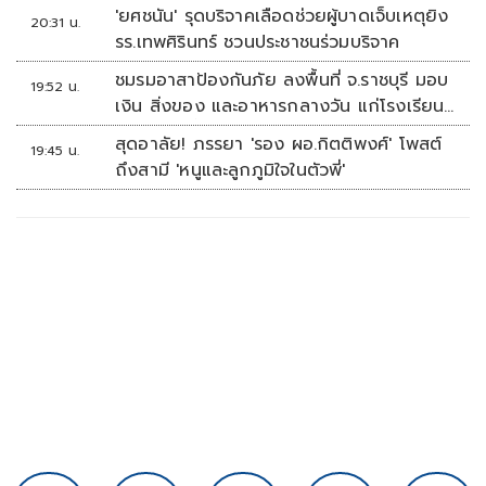
'ยศชนัน' รุดบริจาคเลือดช่วยผู้บาดเจ็บเหตุยิง
20:31 น.
รร.เทพศิรินทร์ ชวนประชาชนร่วมบริจาค
ชมรมอาสาป้องกันภัย ลงพื้นที่ จ.ราชบุรี มอบ
19:52 น.
เงิน สิ่งของ และอาหารกลางวัน แก่โรงเรียน
บ้านหนองน้ำใส
สุดอาลัย! ภรรยา 'รอง ผอ.กิตติพงศ์' โพสต์
19:45 น.
ถึงสามี 'หนูและลูกภูมิใจในตัวพี่'