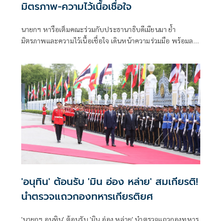
มิตรภาพ-ความไว้เนื้อเชื่อใจ
นายกฯ หารือเต็มคณะร่วมกับประธานาธิบดีเมียนมา ย้ำ
มิตรภาพและความไว้เนื้อเชื่อใจ เดินหน้าความร่วมมือ พร้อมลง
นาม MOU 3 ฉบับ เสริมสร้างความร่วมมือแรงงาน -จัดการ
คุณภาพน้ำ -เทคโนโลยีอวกาศ
'อนุทิน' ต้อนรับ 'มิน อ่อง หล่าย' สมเกียรติ!
นำตรวจแถวกองทหารเกียรติยศ
'นายกฯ อนุทิน' ต้อนรับ 'มิน อ่อง หล่าย' นำตรวจแถวกองทหาร