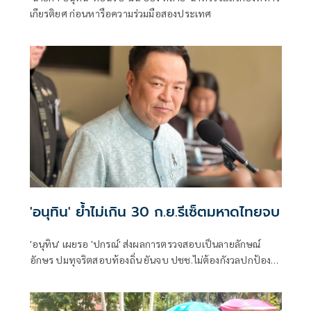
เกียรติยศ ก่อนหารือความร่วมมือสองประเทศ
'อนุทิน' ย้ำไม่เกิน 30 ก.ย.รีเซ็ตมหาดไทยจบ
'อนุทิน' เผยรอ 'ปกรณ์' ส่งผลการตรวจสอบเป็นลายลักษณ์
อักษร ปมทุจริตสอบท้องถิ่น ยันจบ ปชช.ไม่ต้องกังวลปกป้อง
ใคร พอใจ ขรก.ยึดแนวทางปิดชื่อถือพฤติกรรม บอกไม่มีใครวิ่ง
เต้นได้ ชี้รีเซ็ต มท.จบใน ก.ย.นี้