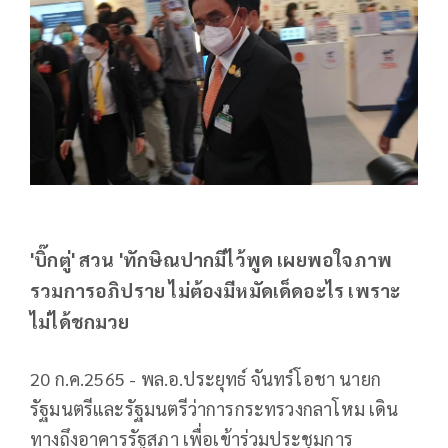
'บิ๊กตู่' สวน 'ทักษิณปากมีไว้พูด เผยพอใจภาพ
รวมการอภิปราย ไม่ต้องมีหมัดเด็ดอะไร เพราะ
ไม่ได้ชกมวย
20 ก.ค.2565 - พล.อ.ประยุทธ์ จันทร์โอชา นายก
รัฐมนตรีและรัฐมนตรีว่าการกระทรวงกลาโหม เดิน
ทางถึงอาคารรัฐสภา เพื่อเข้าร่วมประชุมการ