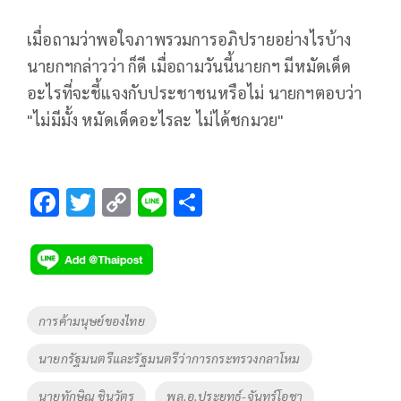
เมื่อถามว่าพอใจภาพรวมการอภิปรายอย่างไรบ้าง
นายกฯกล่าวว่า ก็ดี เมื่อถามวันนี้นายกฯ มีหมัดเด็ด
อะไรที่จะชี้แจงกับประชาชนหรือไม่ นายกฯตอบว่า
"ไม่มีมั้ง หมัดเด็ดอะไรละ ไม่ได้ชกมวย"
F
T
C
Li
S
ac
wi
o
n
h
e
tt
p
e
ar
b
er
y
e
o
Li
Tags
การค้ามนุษย์ของไทย
o
n
นายกรัฐมนตรีและรัฐมนตรีว่าการกระทรวงกลาโหม
k
k
นายทักษิณ ชินวัตร
พล.อ.ประยุทธ์-จันทร์โอชา