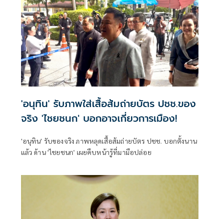
'อนุทิน' รับภาพใส่เสื้อส้มถ่ายบัตร ปชช.ของ
จริง 'ไชยชนก' บอกอาจเกี่ยวการเมือง!
'อนุทิน' รับของจริง ภาพหลุดเสื้อส้มถ่ายบัตร ปชช. บอกตั้งนาน
แล้ว ด้าน 'ไชยชนก' เผยคืบหน้ารู้ที่มามือปล่อย