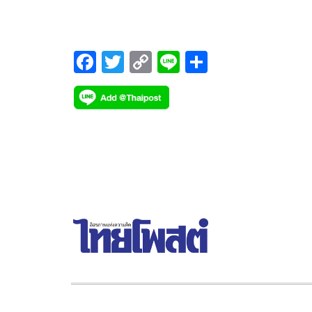
จ.นราธิวาส ซึ่งเรื่องนี้เป็นความเข้าใจผิด ข้อเท็จจริงคื
อาหารที่เสริฟในงานกาลาร์ดินเนอร์สำหรับผู้นำประ
จะเป็นแบบฟิวชั่น
F
T
C
Li
S
ac
wi
o
n
h
e
tt
p
e
ar
b
er
y
e
o
Li
o
n
k
k