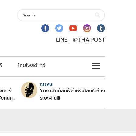
LINE : @THAIPOST
พ์
ไทยโพสต์ ทีวี
ทรรศนะ
ะเสาร์
'คาถาศักดิ์สิทธิ์'สำหรับโลกในช่วง
ับคนทุก
ระยะผ่าน!!!