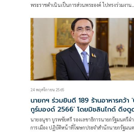
พระราชดำเนินเป็นการส่วนพระองค์ ไปทรงร่วมงาน
กาลาดินเนอร์ Islamic Fashion Festival (IFF) Bang
2024
24 พฤศจิกายน 2565
นายกฯ ร่วมยินดี 189 ร้านอาหารคว้า '
กูร์มองด์ 2566' โดยมิชลินไกด์ ดึงดู
นักท่องเที่ยว เพิ่มมูลค่าเศรษฐกิจ
นายอนุชา บูรพชัยศรี รองเลขาธิการนายกรัฐมนตรีฝ่
การเมือง ปฏิบัติหน้าที่โฆษกประจำสำนักนายกรัฐมนต