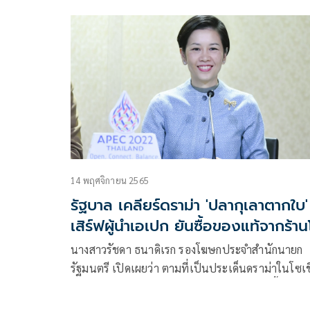
เปิดเผยว่า พล.อ. ประยุทธ์ จันทร์โอชา นายกรัฐมนตร
และรัฐมนตรีว่าการกระทรวงกลาโหม รับทราบและยิน
กับร้านอาหารและ Street Food ไทยที่ได้รับการคัดเล
จากมิชลิน ไกด์ (MICHELIN Guide)
14 พฤศจิกายน 2565
รัฐบาล เคลียร์ดราม่า 'ปลากุเลาตากใบ'
เสิร์ฟผู้นำเอเปก ยันซื้อของแท้จากร้า
ทอป5ดาว
นางสาวรัชดา ธนาดิเรก รองโฆษกประจำสำนักนายก
รัฐมนตรี เปิดเผยว่า ตามที่เป็นประเด็นดราม่าในโซเช
ลมีเดียว่าเมนูปลากุเลาตากใบที่เสริฟในงานเลี้ยงผู้นำ
เปก 2022 เป็นปลากุเลาปลอม ไม่ใช่จากพื้นที่ อ.ตาก