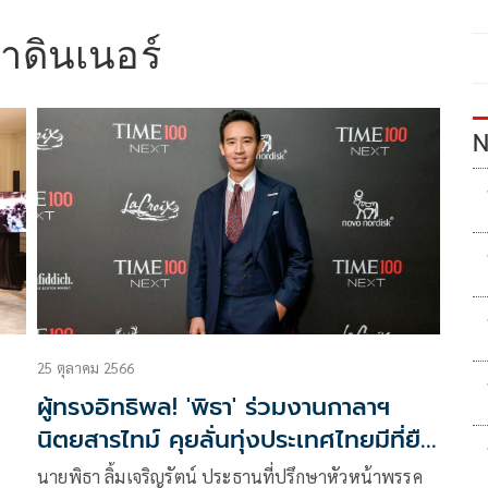
าดินเนอร์
N
25 ตุลาคม 2566
ผู้ทรงอิทธิพล! 'พิธา' ร่วมงานกาลาฯ
นิตยสารไทม์ คุยลั่นทุ่งประเทศไทยมีที่ยืน
บนเวทีโลกแล้ว
นายพิธา ลิ้มเจริญรัตน์ ประธานที่ปรึกษาหัวหน้าพรรค