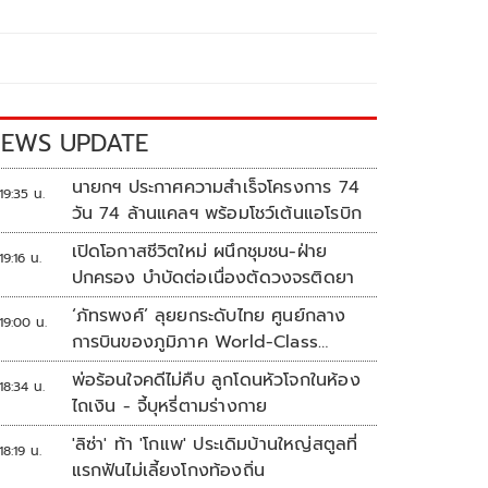
EWS UPDATE
นายกฯ ประกาศความสำเร็จโครงการ 74
19:35 น.
วัน 74 ล้านแคลฯ พร้อมโชว์เต้นแอโรบิก
เปิดโอกาสชีวิตใหม่ ผนึกชุมชน-ฝ่าย
19:16 น.
ปกครอง บำบัดต่อเนื่องตัดวงจรติดยา
‘ภัทรพงศ์’ ลุยยกระดับไทย ศูนย์กลาง
19:00 น.
การบินของภูมิภาค World-Class
Aviation Hub | ห้องข่าวไทยโพสต์สุด
พ่อร้อนใจคดีไม่คืบ ลูกโดนหัวโจกในห้อง
18:34 น.
สัปดาห์
ไถเงิน - จี้บุหรี่ตามร่างกาย
'ลิซ่า' ท้า 'โกแพ' ประเดิมบ้านใหญ่สตูลที่
18:19 น.
แรกฟันไม่เลี้ยงโกงท้องถิ่น