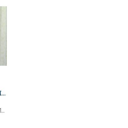
ี
จับมือ พล.อ.ประยุทธ์ จันทร์โอชา นายกรัฐมนตรี และ
ดี
รมว.กลาโหม ในงานเลี้ยงอาหารค่ำ กาลาดินเนอร์
ือก
นโอ
ีย
เอ
ใบ