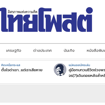
เศรษฐกิจ
ต่างประเทศ
บันเทิง
หนังสือพิม
คิดเหนือกระแส
แม่หมอสมัครเล่น
ตั้งใจด่าเขา...แต่เราเสียหาย
คู่มือทบทวนชีวิตช่วงพร
จร(7)เดินถอยหลังสำหร
ลัคนาราศีตอนที่2