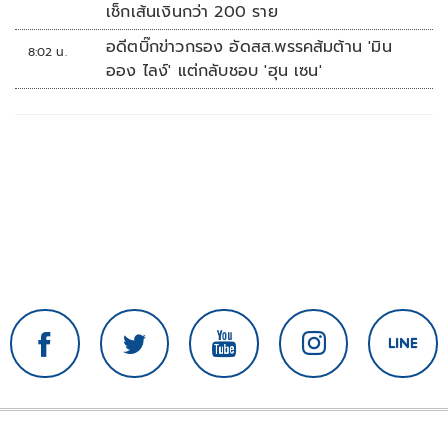
เช็กเส้นเงินกว่า 200 ราย
อดีตบิ๊กข่าวกรอง อัดสส.พรรคส้มต้าน 'มิน
8:02 น.
ออง ไลง์' แต่กลับชอบ 'ฮุน เซน'