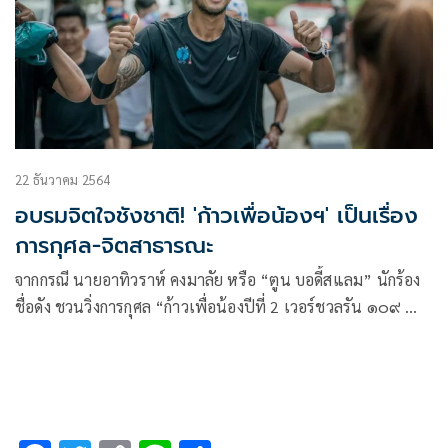
22 ธันวาคม 2564
อบรมจิตใจชังชาติ! 'ก้าวเพื่อน้องฯ' เป็นเรื่อง
การกุศล-จิตสาธารณะ
จากกรณี นายอาทิวราห์ คงมาลัย หรือ “ตูน บอดี้สแลม” นักร้อง
ชื่อดัง ชวนวิ่งการกุศล “ก้าวเพื่อน้องปีที่ 2 เวอร์ชวลรัน ๑๐๙ คำ
ขอบพระคุณ” รายได้มอบเป็นทุนการศึกษาให้เด็กยากไร้ 109
ราย