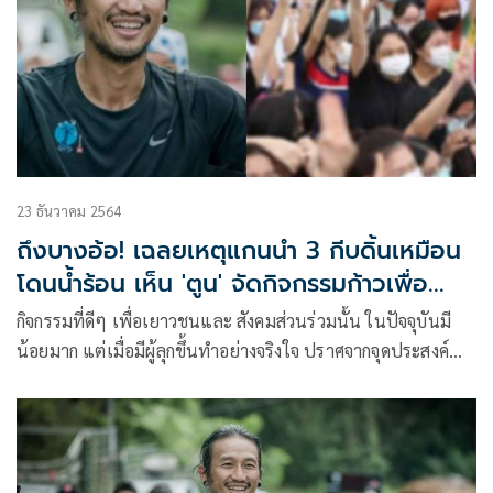
23 ธันวาคม 2564
ถึงบางอ้อ! เฉลยเหตุแกนนำ 3 กีบดิ้นเหมือน
โดนน้ำร้อน เห็น 'ตูน' จัดกิจกรรมก้าวเพื่อ
น้อง'
กิจกรรมที่ดีๆ เพื่อเยาวชนและ สังคมส่วนร่วมนั้น ในปัจจุบันมี
น้อยมาก แต่เมื่อมีผู้ลุกขึ้นทำอย่างจริงใจ ปราศจากจุดประสงค์
แอบแฝง มักจะทำให้เกิด