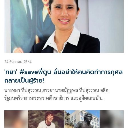
24 ธันวาคม 2564
'ทยา' #saveพี่ตูน ลั่นอย่าให้คนคิดทำการกุศล
กลายเป็นผู้ร้าย!
นางทยา ทีปสุวรรณ ภรรยานายณัฏฐพล ทีปสุวรรณ อดีต
รัฐมนตรีว่าการกระทรวงศึกษาธิการ และอดีตแกนนำ
กปปส.โพสต์ข้อความบนเฟซบุ๊กว่า “ช่วงนี้เตรียมซ้อมวิ่งงาน