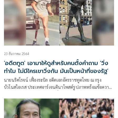
23 ธันวาคม 2564
'อดีตทูต' เอามาให้ดูสำหรับคนตั้งคำถาม 'วิ่ง
ทำไม ไม่มีใครเขาวิ่งกัน มันเป็นหน้าที่ของรัฐ'
นายนริศโรจน์ เฟื่องระบิล อดีตเอกอัครราชทูตไทย ณ กรุง
บัวโนสไอเรส ประเทศอาร์เจนตินาโพสต์รูปภาพพร้อมข้อความ
ว่า เอามาให้ดูสำหรับคนที่ชอบตั้งคำถามเกี่ยวกับการวิ่งการกุศล
ของ พี่ตูน เพื่อระดมเงินรายได้ให้ รพ. ว่า “วิ่งทำไม ไม่มีใครเขา
วิ่งกัน มันเป็นหน้าที่ของรัฐ บลา บลา บลา….”