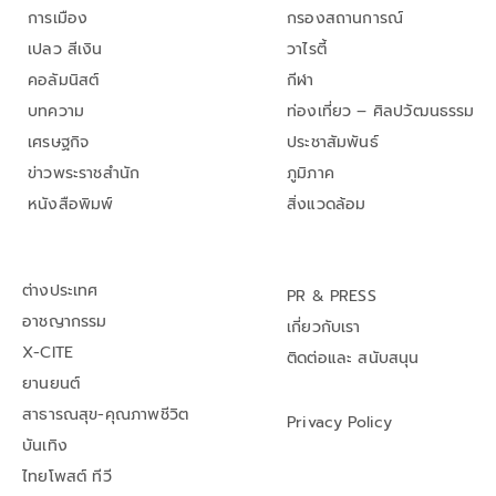
การเมือง
กรองสถานการณ์
เปลว สีเงิน
วาไรตี้
คอลัมนิสต์
กีฬา
บทความ
ท่องเที่ยว – ศิลปวัฒนธรรม
เศรษฐกิจ
ประชาสัมพันธ์
ข่าวพระราชสำนัก
ภูมิภาค
หนังสือพิมพ์
สิ่งแวดล้อม
ต่างประเทศ
PR & PRESS
อาชญากรรม
เกี่ยวกับเรา
X-CITE
ติดต่อและ สนับสนุน
ยานยนต์
สาธารณสุข-คุณภาพชีวิต
Privacy Policy
บันเทิง
ไทยโพสต์ ทีวี