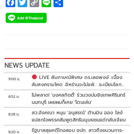
F
T
C
Li
S
ac
wi
o
n
h
e
tt
p
e
ar
b
er
y
e
o
Li
o
n
k
k
NEWS UPDATE
LIVE สัมภาษณ์พิเศษ ดร.เลอพงษ์ .เบื้อง
9:00 น.
ลับสงครามโหด .อิหร่านจะไม่แพ้.. .ระเบียบโลก
ใหม่ในตะวันออกกลาง…. | อิสรภาพแห่งความ
ไม่พลาด! 'มงคลกิตติ์' ร่วมวงปมยิงเทพศิรินทร์
8:52 น.
คิด กับ..สำราญ รอดเพชร
นนทบุรี เผยผมก็เคย 'โดนเล่น'
สว.อังคณา หนุน 'อนุสรณ์' ต้านมิน ออง ไลง์
8:28 น.
แปลกใจพรรคส้มพูดสิทธิมนุษยชนแต่กลับเงียบ
รัฐบาลลุยคดีโกงสอบ อปท. สาวถึงขบวนการ-
8:20 น.