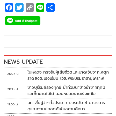
F
T
C
Li
S
ac
wi
o
n
h
e
tt
p
e
ar
b
er
y
e
o
Li
o
n
k
k
NEWS UPDATE
ในหลวง ทรงรับผู้เสียชีวิตและบาดเจ็บจากเหตุก
20:27 น.
ราดยิงในโรงเรียน ไว้ในพระบรมราชานุเคราะห์
ชาวบุรีรัมย์ร้องทุกข์ น้ำท่วมนาข้าวซ้ำซากทุกปี
20:13 น.
รถเล็กผ่านไม่ได้ วอนหน่วยงานเร่งแก้ไข
มท. สั่งผู้ว่าฯทั่วประเทศ ยกระดับ 4 มาตรการ
19:06 น.
ดูแลความปลอดภัยในสถานศึกษา