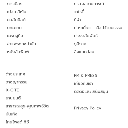
การเมือง
กรองสถานการณ์
เปลว สีเงิน
วาไรตี้
คอลัมนิสต์
กีฬา
บทความ
ท่องเที่ยว – ศิลปวัฒนธรรม
เศรษฐกิจ
ประชาสัมพันธ์
ข่าวพระราชสำนัก
ภูมิภาค
หนังสือพิมพ์
สิ่งแวดล้อม
ต่างประเทศ
PR & PRESS
อาชญากรรม
เกี่ยวกับเรา
X-CITE
ติดต่อและ สนับสนุน
ยานยนต์
สาธารณสุข-คุณภาพชีวิต
Privacy Policy
บันเทิง
ไทยโพสต์ ทีวี