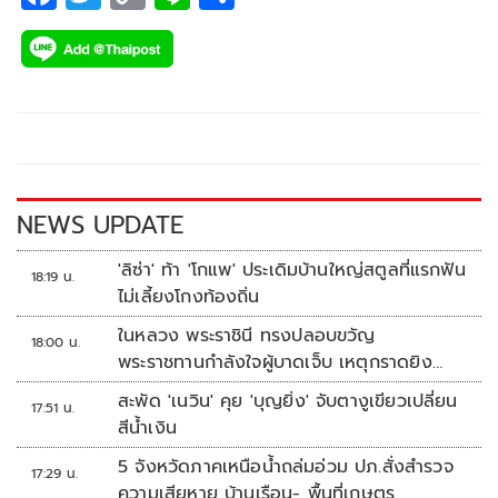
ac
wi
o
n
h
e
tt
p
e
ar
b
er
y
e
o
Li
o
n
k
k
NEWS UPDATE
'ลิซ่า' ท้า 'โกแพ' ประเดิมบ้านใหญ่สตูลที่แรกฟัน
18:19 น.
ไม่เลี้ยงโกงท้องถิ่น
ในหลวง พระราชินี ทรงปลอบขวัญ
18:00 น.
พระราชทานกำลังใจผู้บาดเจ็บ เหตุกราดยิง
รร.เทพศิรินทร์นนทบุรี
สะพัด 'เนวิน' คุย 'บุญยิ่ง' จับตางูเขียวเปลี่ยน
17:51 น.
สีน้ำเงิน
5 จังหวัดภาคเหนือน้ำถล่มอ่วม ปภ.สั่งสำรวจ
17:29 น.
ความเสียหาย บ้านเรือน- พื้นที่เกษตร