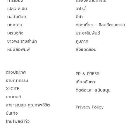
การเมือง
กรองสถานการณ์
เปลว สีเงิน
วาไรตี้
คอลัมนิสต์
กีฬา
บทความ
ท่องเที่ยว – ศิลปวัฒนธรรม
เศรษฐกิจ
ประชาสัมพันธ์
ข่าวพระราชสำนัก
ภูมิภาค
หนังสือพิมพ์
สิ่งแวดล้อม
ต่างประเทศ
PR & PRESS
อาชญากรรม
เกี่ยวกับเรา
X-CITE
ติดต่อและ สนับสนุน
ยานยนต์
สาธารณสุข-คุณภาพชีวิต
Privacy Policy
บันเทิง
ไทยโพสต์ ทีวี