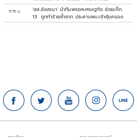
'สส.อังสณา' นำทีมพรรคเศรษฐกิจ ช่วยเด็ก
17:15 น.
13 ถูกทำร้ายซ้ำซาก ประสานพม.เข้าคุ้มครอง