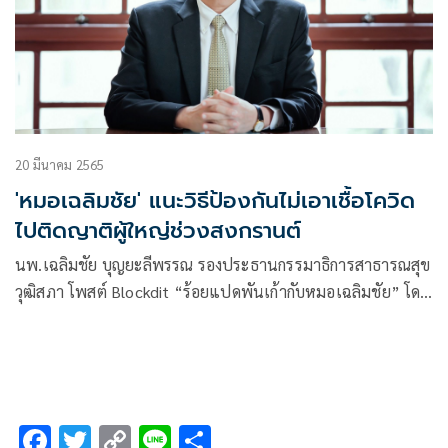
20 มีนาคม 2565
'หมอเฉลิมชัย' แนะวิธีป้องกันไม่เอาเชื้อโควิด
ไปติดญาติผู้ใหญ่ช่วงสงกรานต์
นพ.เฉลิมชัย บุญยะลีพรรณ รองประธานกรรมาธิการสาธารณสุข
วุฒิสภา โพสต์ Blockdit “ร้อยแปดพันเก้ากับหมอเฉลิมชัย” โดย
ระบุว่า ฉลองสงกรานต์อย่างไร จึงจะไม่ทำให้ญาติผู้ใหญ่เสียชีวิต
จากโควิด-19
F
T
C
Li
S