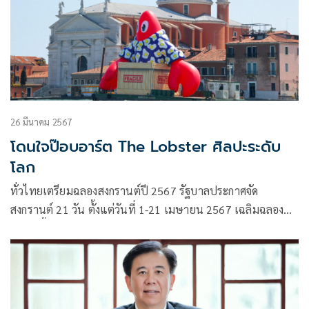
26 มีนาคม 2567
โดนใจป๊อบอาร์ต The Lobster ศิลปะระดับ
โลก
ทั่วไทยเตรียมฉลองสงกรานต์ปี 2567 รัฐบาลประกาศจัด
สงกรานต์ 21 วัน ตั้งแต่วันที่ 1-21 เมษายน 2567 เฉลิมฉลองที่ยู
เนสโกขึ้นทะเบียน“สงกรานต์ในประเทศไทย” เป็นรายการใน
บัญชีตัวแทนมรดกภูมิปัญญาทางวัฒนธรรมที่จับต้องไม่ได้ของ
มนุษยชาติ