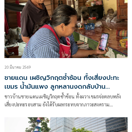
20 มีนาคม 2569
ชายแดน เผชิญวิกฤตซ้ำซ้อน ทั้งเสี่ยงปะทะ
เขมร น้ำมันแพง ลูกหลานงดกลับบ้าน
สงกรานต์
ชาวบ้านชายแดนเผชิญวิกฤตซ้ำซ้อน ทั้งผวาเขมรจ่อตลบหลัง
เสี่ยงปะทะรอบสาม ยังได้รับผลกระทบจากภาวะสงคราม
ตะวันออกกลาง จนลูกหลานที่ทำงานต่างจังหวัด โทรมาบอก
สงกรานต์งดกลับบ้าน กลัวไม่มีน้ำมันเติมและภาระค่าใช้จ่ายที่
เพิ่มขึ้น