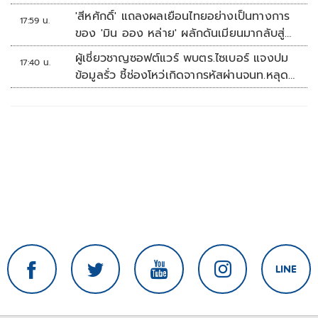
คัพ สนาม 3
'สีหศักดิ์' แถลงผลเยือนไทยอย่างเป็นทางการ
17:59 น.
ของ 'มิน ออง หล่าย' ผลักดันเมียนมากลับสู่
อาเซียน
ผู้เชี่ยวชาญซอฟต์แวร์ พบตร.ไซเบอร์ แจงปม
17:40 น.
ข้อมูลรั่ว ชี้ช่องโหว่เกิดจากรหัสผ่านจนท.หลุด
ไม่ใช่ถูกแฮกระบบ