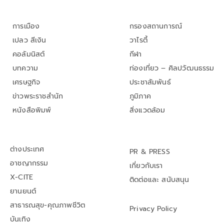
การเมือง
กรองสถานการณ์
เปลว สีเงิน
วาไรตี้
คอลัมนิสต์
กีฬา
บทความ
ท่องเที่ยว – ศิลปวัฒนธรรม
เศรษฐกิจ
ประชาสัมพันธ์
ข่าวพระราชสำนัก
ภูมิภาค
หนังสือพิมพ์
สิ่งแวดล้อม
ต่างประเทศ
PR & PRESS
อาชญากรรม
เกี่ยวกับเรา
X-CITE
ติดต่อและ สนับสนุน
ยานยนต์
สาธารณสุข-คุณภาพชีวิต
Privacy Policy
บันเทิง