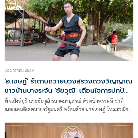
30 มกราคม 2569
'อ.เจษฎ์' รำดาบถวายบวงสรวงดวงวิญญาณ
ชาวบ้านบางระจัน 'ชัยวุฒิ' เตือนใจการปกป้อง
แผ่นดิน
ที่ จ.สิงห์บุรี นายชัยวุฒิ ธนาคมานุสรณ์ หัวหน้าพรรครักชาติ
และแคนดิเดตนายกรัฐมนตรี พร้อมด้วย นายเจษฎ์ โทณะวณิก
แคนดิเดตนายกรัฐมนตรี นำคณะพรรครักชาติ เข้าร่วมพิธี
บวงสรวงดวงวิญญาณวีรชนค่ายบางระจัน