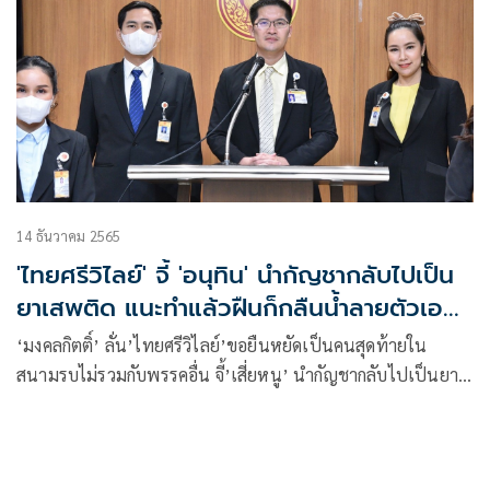
14 ธันวาคม 2565
'ไทยศรีวิไลย์' จี้ 'อนุทิน' นำกัญชากลับไปเป็น
ยาเสพติด แนะทำแล้วฝืนก็กลืนน้ำลายตัวเอง
ได้
‘มงคลกิตติ์’ ลั่น’ไทยศรีวิไลย์’ขอยืนหยัดเป็นคนสุดท้ายใน
สนามรบไม่รวมกับพรรคอื่น จี้’เสี่ยหนู’ นำกัญชากลับไปเป็นยา
เสพติด กลืนน้ำลายตัวเองได้ไม่ต้องฝืน เผยกมธ.ทหารจ่อ เรียก
ผบ.ทร. แจงปมเปลี่ยนเครื่องยนต์เรือดำน้ำ