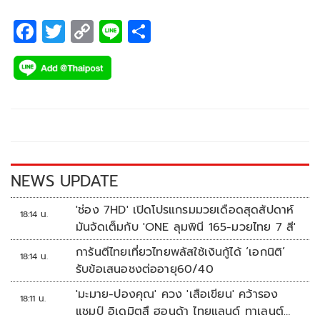
F
T
C
Li
S
ac
wi
o
n
h
e
tt
p
e
ar
b
er
y
e
o
Li
o
n
k
k
NEWS UPDATE
'ช่อง 7HD' เปิดโปรแกรมมวยเดือดสุดสัปดาห์
18:14 น.
มันจัดเต็มกับ 'ONE ลุมพินี 165-มวยไทย 7 สี'
การันตีไทยเที่ยวไทยพลัสใช้เงินกู้ได้ ‘เอกนิติ’
18:14 น.
รับข้อเสนอชงต่ออายุ60/40
'มะมาย-ปองคุณ' ควง 'เสือเขียน' คว้ารอง
18:11 น.
แชมป์ อิเดมิตสึ ฮอนด้า ไทยแลนด์ ทาเลนต์